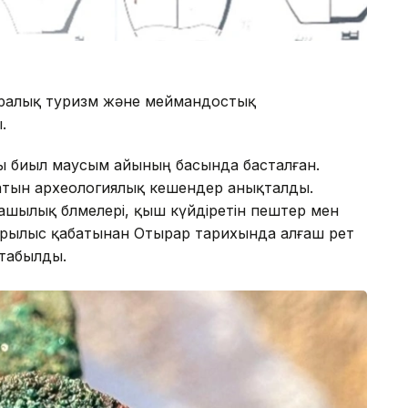
аралық туризм және меймандостық
.
 биыл маусым айының басында басталған.
атын археологиялық кешендер анықталды.
шылық бөлмелері, қыш күйдіретін пештер мен
 құрылыс қабатынан Отырар тарихында алғаш рет
 табылды.