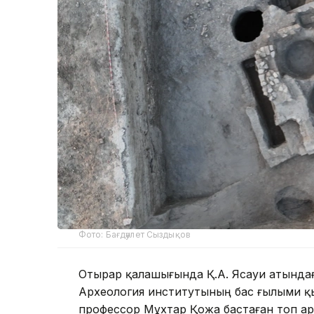
Фото: Бағдәулет Сыздықов
Отырар қалашығында Қ.А. Ясауи атындағ
Археология институтының бас ғылыми қ
профессор Мұхтар Қожа бастаған топ ар