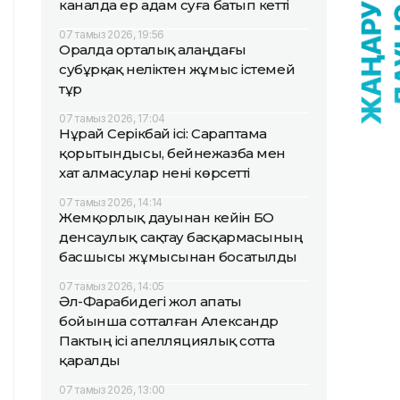
каналда ер адам суға батып кетті
07 тамыз 2026, 19:56
Оралда орталық алаңдағы
субұрқақ неліктен жұмыс істемей
тұр
07 тамыз 2026, 17:04
Нұрай Серікбай ісі: Сараптама
қорытындысы, бейнежазба мен
хат алмасулар нені көрсетті
07 тамыз 2026, 14:14
Жемқорлық дауынан кейін БҚО
денсаулық сақтау басқармасының
басшысы жұмысынан босатылды
07 тамыз 2026, 14:05
Әл-Фарабидегі жол апаты
бойынша сотталған Александр
Пактың ісі апелляциялық сотта
қаралды
07 тамыз 2026, 13:00