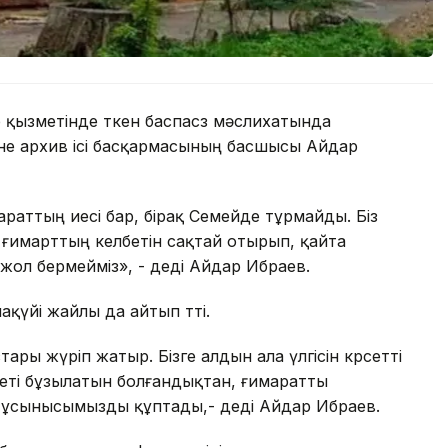
 қызметінде өткен баспасөз мәслихатында
не архив ісі басқармасының басшысы Айдар
араттың иесі бар, бірақ Семейде тұрмайды. Біз
 ғимарттың келбетін сақтай отырып, қайта
жол бермейміз», - деді Айдар Ибраев.
үйі жайлы да айтып өтті.
ы жүріп жатыр. Бізге алдын ала үлгісін көрсетті
еті бұзылатын болғандықтан, ғимаратты
дің ұсынысымызды құптады,- деді Айдар Ибраев.