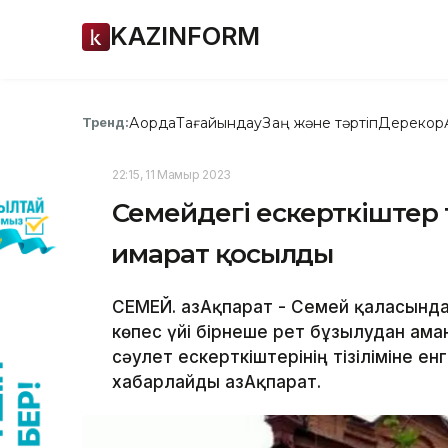
KAZINFORM
Ақорда
Тағайындау
Заң және тәртіп
Дерекқор
Тренд:
22:15, 11 Мамыр 2023
Семейдегі ескерткіштер ті
ғимарат қосылды
СЕМЕЙ. ҚазАқпарат - Семей қаласынд
көпес үйі бірнеше рет бұзылудан ам
сәулет ескерткіштерінің тізіліміне ен
хабарлайды ҚазАқпарат.