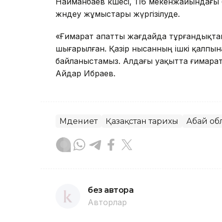
Найманбаев көшесі, 116 мекенжайындағы 
жөндеу жұмыстары жүргізілуде.
«Ғимарат апатты жағдайда тұрғандықтан
шығарылған. Қазір нысанның ішкі қалпын
байланыстамыз. Алдағы уақытта ғимаратты 
Айдар Ибраев.
Мәдениет
Қазақстан тарихы
Абай об
без автора
Авторлар