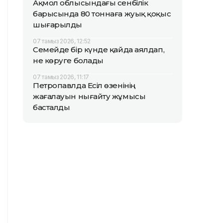
Ақмол облысындағы сенбілік
барысында 80 тоннаға жуық қоқыс
шығарылды
07 тамыз 2026, 12:52
Семейде бір күнде қайда аялдап,
не көруге болады
07 тамыз 2026, 11:17
Петропавлда Есіл өзенінің
жағалауын нығайту жұмысы
басталды