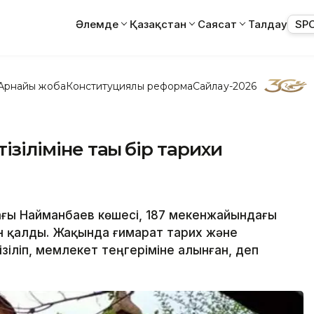
Әлемде
Қазақстан
Саясат
Талдау
SP
Арнайы жоба
Конституциялық реформа
Сайлау-2026
зіліміне тағы бір тарихи
ағы Найманбаев көшесі, 187 мекенжайындағы
ан қалды. Жақында ғимарат тарих және
гізіліп, мемлекет теңгеріміне алынған, деп