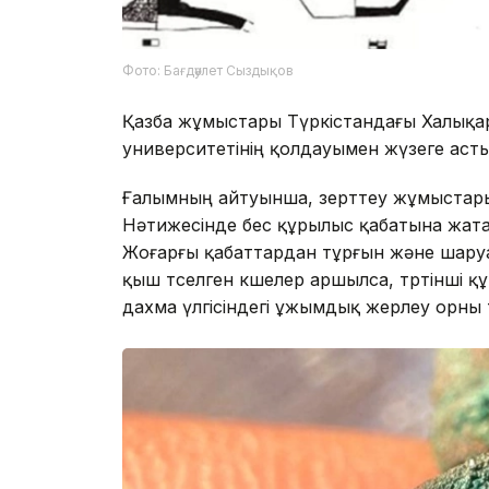
Фото: Бағдәулет Сыздықов
Қазба жұмыстары Түркістандағы Халық
университетінің қолдауымен жүзеге асты
Ғалымның айтуынша, зерттеу жұмыстары
Нәтижесінде бес құрылыс қабатына жат
Жоғарғы қабаттардан тұрғын және шаруа
қыш төселген көшелер аршылса, төртінші
дахма үлгісіндегі ұжымдық жерлеу орны