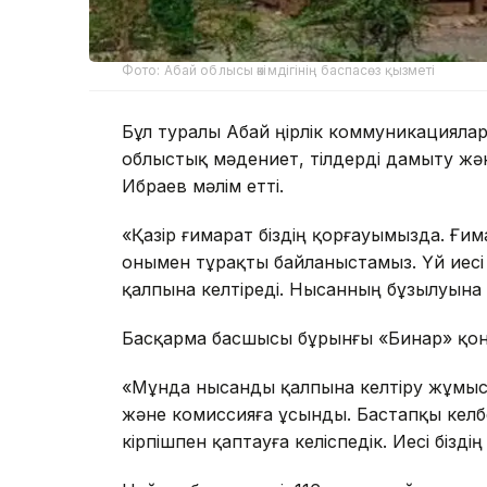
Фото: Абай облысы әкімдігінің баспасөз қызметі
Бұл туралы Абай өңірлік коммуникациялар
облыстық мәдениет, тілдерді дамыту жә
Ибраев мәлім етті.
«Қазір ғимарат біздің қорғауымызда. Ғим
онымен тұрақты байланыстамыз. Үй иесі
қалпына келтіреді. Нысанның бұзылуына 
Басқарма басшысы бұрынғы «Бинар» қонақ
«Мұнда нысанды қалпына келтіру жұмыстар
және комиссияға ұсынды. Бастапқы келб
кірпішпен қаптауға келіспедік. Иесі біз