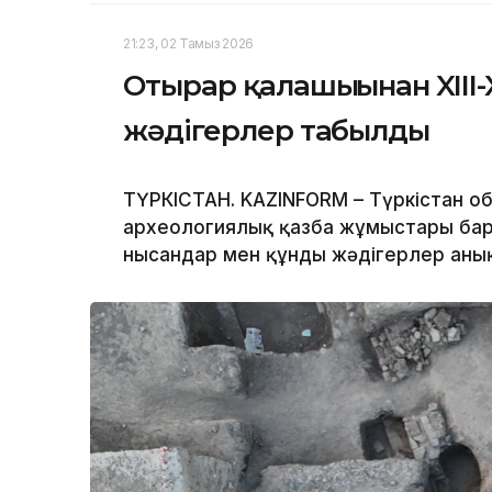
21:23, 02 Тамыз 2026
Отырар қалашығынан XIII-X
жәдігерлер табылды
ТҮРКІСТАН. KAZINFORM – Түркістан 
археологиялық қазба жұмыстары бары
нысандар мен құнды жәдігерлер аны