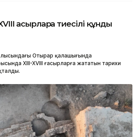
VIII ғасырларға тиесілі құнды
облысындағы Отырар қалашығында
сында XIII-XVIII ғасырларға жататын тарихи
қталды.