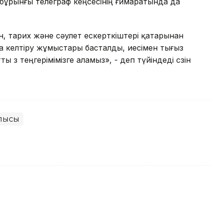
бұрынғы телеграф кеңсесінің ғимаратында да
, тарих және сәулет ескерткіштері қатарынан
а келтіру жұмыстары басталды, иесімен тығыз
өз теңгерімімізге аламыз», - деп түйіндеді сөзін
лысы