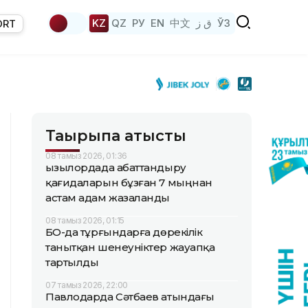
KZ
QZ
РУ
EN
中文
ق ز
ЎЗ
ORT
Тақырыпқа қатысты
08 тамыз 2026, 01:36
Қызылордада абаттандыру
қағидаларын бұзған 7 мыңнан
астам адам жазаланды
08 тамыз 2026, 01:15
БҚО-да тұрғындарға дөрекілік
танытқан шенеуніктер жауапқа
тартылды
07 тамыз 2026, 22:00
Павлодарда Сәтбаев атындағы