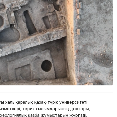
ы халықаралық қазақ-түрік университеті
ызметкері, тарих ғылымдарының докторы,
хеологиялық қазба жұмыстарын жүргізді.