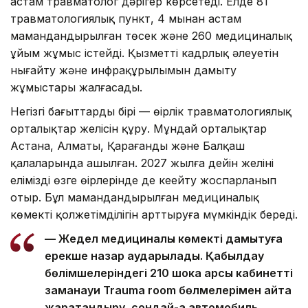
астам травматолог дәрігер көрсетеді. Елде 81
травматологиялық пункт, 4 мыңнан астам
мамандандырылған төсек және 260 медициналық
ұйым жұмыс істейді. Қызметтің кадрлық әлеуетін
нығайту және инфрақұрылымын дамыту
жұмыстары жалғасады.
Негізгі бағыттардың бірі — өңірлік травматологиялық
орталықтар желісін құру. Мұндай орталықтар
Астана, Алматы, Қарағанды және Балқаш
қалаларында ашылған. 2027 жылға дейін желіні
еліміздің өзге өңірлерінде де кеңейту жоспарланып
отыр. Бұл мамандандырылған медициналық
көмектің қолжетімділігін арттыруға мүмкіндік береді.
— Жедел медициналық көмекті дамытуға
ерекше назар аударылады. Қабылдау
бөлімшелеріндегі 210 шокқа қарсы кабинетті
заманауи Trauma room бөлмелерімен қайта
жарақтандыру, сондай-ақ автомобиль