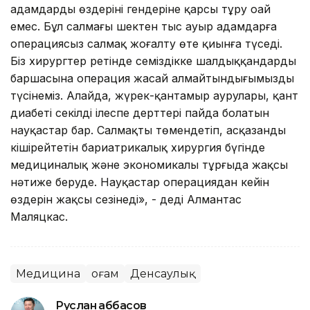
адамдардың өздерінің гендеріне қарсы тұру оңай
емес. Бұл салмағы шектен тыс ауыр адамдарға
операциясыз салмақ жоғалту өте қиынға түседі.
Біз хирургтер ретінде семіздікке шалдыққандардың
баршасына операция жасай алмайтындығымызды
түсінеміз. Алайда, жүрек-қантамыр аурулары, қант
диабеті секілді ілеспе дерттері пайда болатын
науқастар бар. Салмақты төмендетіп, асқазанды
кішірейтетін бариатрикалық хирургия бүгінде
медициналық және экономикалы тұрғыда жақсы
нәтиже беруде. Науқастар операциядан кейін
өздерін жақсы сезінеді», - деді Алмантас
Маляцкас.
Медицина
Қоғам
Денсаулық
Руслан Ғаббасов