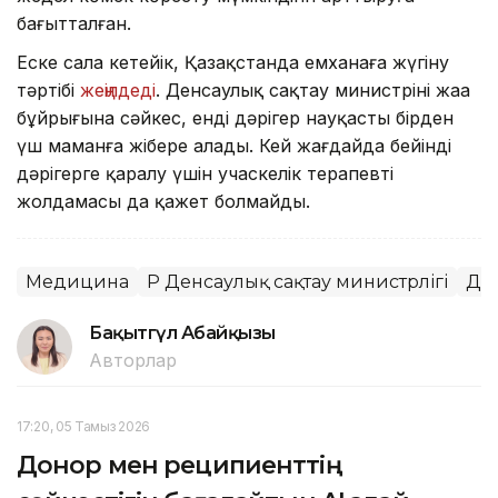
бағытталған.
Еске сала кетейік, Қазақстанда емханаға жүгіну
тәртібі
жеңілдеді
. Денсаулық сақтау министрінің жаңа
бұйрығына сәйкес, енді дәрігер науқасты бірден
үш маманға жібере алады. Кей жағдайда бейінді
дәрігерге қаралу үшін учаскелік терапевтің
жолдамасы да қажет болмайды.
Медицина
ҚР Денсаулық сақтау министрлігі
Де
Бақытгүл Абайқызы
Авторлар
17:20, 05 Тамыз 2026
Донор мен реципиенттің