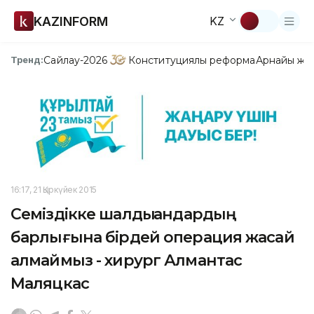
KAZINFORM
KZ
Сайлау-2026
Конституциялық реформа
Арнайы жо
Тренд:
16:17, 21 Қыркүйек 2015
Семіздікке шалдыққандардың
барлығына бірдей операция жасай
алмаймыз - хирург Алмантас
Маляцкас