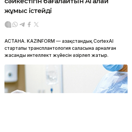
сәйкестігін бағалайтын AI қалай
жұмыс істейді
АСТАНА. KAZINFORM — Қазақстандық CortexAI
стартапы трансплантология саласына арналған
жасанды интеллект жүйесін әзірлеп жатыр.