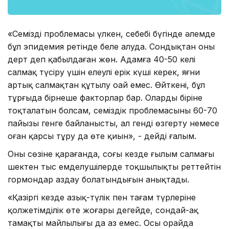
«Семіздің проблемасы үлкен, себебі бүгінде әлемде
бұл эпидемия ретінде белең алуда. Сондықтан оны
дерт деп қабылдаған жөн. Адамға 40-50 келі
салмақ түсіру үшін елеулі ерік күші керек, яғни
артық салмақтан құтылу оңай емес. Өйткені, бұл
тұрғыда бірнеше факторлар бар. Олардың біріне
тоқталатын болсам, семіздік проблемасының 60-70
пайызы генге байланысты, ал генді өзгерту немесе
оған қарсы тұру да өте қиын», - дейді ғалым.
Оның сөзіне қарағанда, соңғы кезде ғылым салмағы
шектен тыс емделушілерде тоқшылықты реттейтін
гормондар аздау болатындығын анықтады.
«Қазіргі кезде азық-түлік пен тағам түрлеріне
қолжетімділік өте жоғары деңгейде, сондай-ақ
тамақтың майлылығы да аз емес. Осы орайда