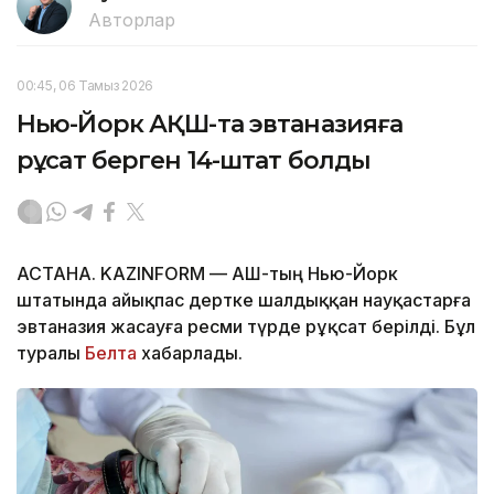
Авторлар
00:45, 06 Тамыз 2026
Нью-Йорк АҚШ-та эвтаназияға
рұқсат берген 14-штат болды
АСТАНА. KAZINFORM — АҚШ-тың Нью-Йорк
штатында айықпас дертке шалдыққан науқастарға
эвтаназия жасауға ресми түрде рұқсат берілді. Бұл
туралы
Белта
хабарлады.