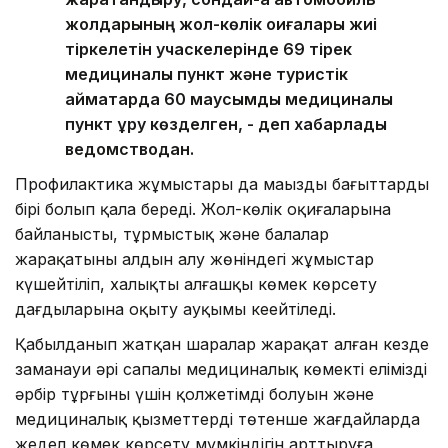
жолдарының жол-көлік оқиғалары жиі
тіркелетін учаскелерінде 69 тірек
медициналық пункт және туристік
аймақтарда 60 маусымдық медициналық
пункт құру көзделген, - деп хабарлады
ведомстводан.
Профилактика жұмыстары да маңызды бағыттардың
бірі болып қала береді. Жол-көлік оқиғаларына
байланысты, тұрмыстық және балалар
жарақатының алдын алу жөніндегі жұмыстар
күшейтіліп, халықты алғашқы көмек көрсету
дағдыларына оқыту ауқымы кеңейтіледі.
Қабылданып жатқан шаралар жарақат алған кезде
заманауи әрі сапалы медициналық көмектің еліміздің
әрбір тұрғыны үшін қолжетімді болуын және
медициналық қызметтердің төтенше жағдайларда
жедел көмек көрсету мүмкіндігін арттыруға