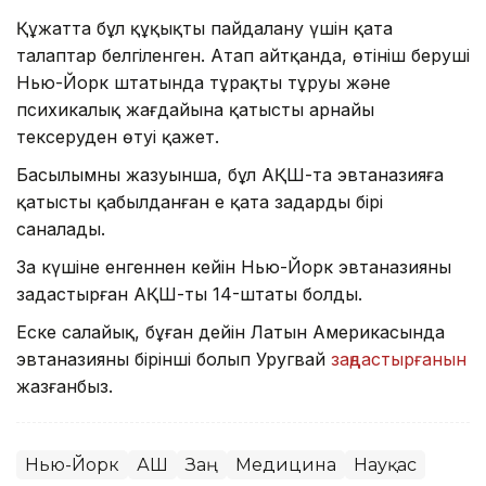
Құжатта бұл құқықты пайдалану үшін қатаң
талаптар белгіленген. Атап айтқанда, өтініш беруші
Нью-Йорк штатында тұрақты тұруы және
психикалық жағдайына қатысты арнайы
тексеруден өтуі қажет.
Басылымның жазуынша, бұл АҚШ-та эвтаназияға
қатысты қабылданған ең қатаң заңдардың бірі
саналады.
Заң күшіне енгеннен кейін Нью-Йорк эвтаназияны
заңдастырған АҚШ-тың 14-штаты болды.
Еске салайық, бұған дейін Латын Америкасында
эвтаназияны бірінші болып Уругвай
заңдастырғанын
жазғанбыз.
Нью-Йорк
АҚШ
Заң
Медицина
Науқас