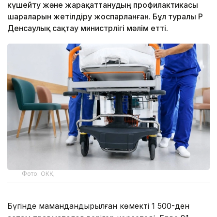
күшейту және жарақаттанудың профилактикасы
шараларын жетілдіру жоспарланған. Бұл туралы ҚР
Денсаулық сақтау министрлігі мәлім етті.
Фото: ОКҚ
Бүгінде мамандандырылған көмекті 1 500-ден