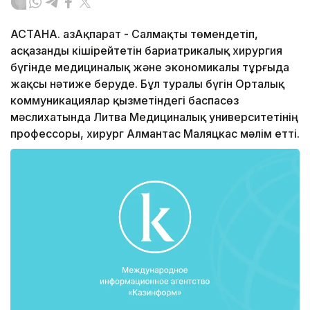
АСТАНА. ҚазАқпарат - Салмақты төмендетіп,
асқазанды кішірейтетін бариатрикалық хирургия
бүгінде медициналық және экономикалы тұрғыда
жақсы нәтиже беруде. Бұл туралы бүгін Орталық
коммуникациялар қызметіндегі баспасөз
мәслихатында Литва Медициналық университетінің
профессоры, хирург Алмантас Маляцкас мәлім етті.