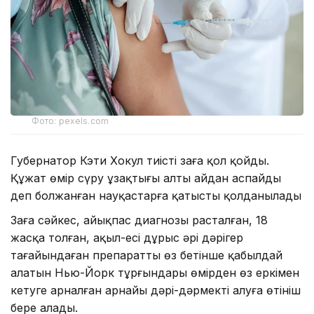
Фото: pexels.com
Губернатор Кэти Хокул тиісті заңға қол қойды.
Құжат өмір сүру ұзақтығы алты айдан аспайды
деп болжанған науқастарға қатысты қолданылады
Заңға сәйкес, айықпас диагнозы расталған, 18
жасқа толған, ақыл-есі дұрыс әрі дәрігер
тағайындаған препаратты өз бетінше қабылдай
алатын Нью-Йорк тұрғындары өмірден өз еркімен
кетуге арналған арнайы дәрі-дәрмекті алуға өтініш
бере алады.