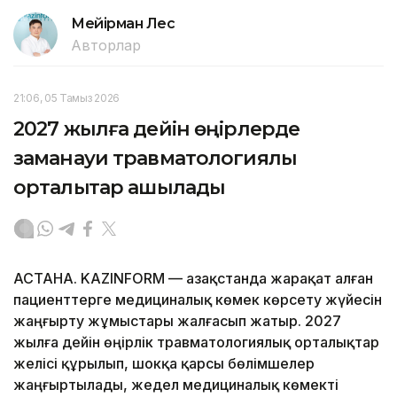
Мейірман Лес
Авторлар
21:06, 05 Тамыз 2026
2027 жылға дейін өңірлерде
заманауи травматологиялық
орталықтар ашылады
АСТАНА. KAZINFORM — Қазақстанда жарақат алған
пациенттерге медициналық көмек көрсету жүйесін
жаңғырту жұмыстары жалғасып жатыр. 2027
жылға дейін өңірлік травматологиялық орталықтар
желісі құрылып, шокқа қарсы бөлімшелер
жаңғыртылады, жедел медициналық көмекті