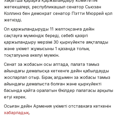
Уақытша қарарға Қаржыландыру комитетінің
жетекшілері, республикашыл сенатор Сьюзан
Коллинз бен демократ сенатор Пэтти Мюррей қол
жеткізді.
Ол қаржыландыруды 11 желтоқсанға дейін
сақтауға мүмкіндік береді, себебі қазіргі
қаржыландыру мерзімі 30 қыркүйекте аяқталады
және үкімет жұмысының 1 қазанда толық
тоқталуына әкелуі мүмкін.
Сенат заң жобасын осы аптада, палата тамыз
айындағы демалысқа кеткенге дейін қабылдауды
жоспарлап отыр. Бірақ алдымен заң жобасы тамыз
айындағы демалыста болған және қыркүйектің
басында қайта оралатын Өкілдер палатасы арқылы
өтуі керек.
Осыған дейін Армения үкіметі отставкаға кеткенін
хабарладық
.