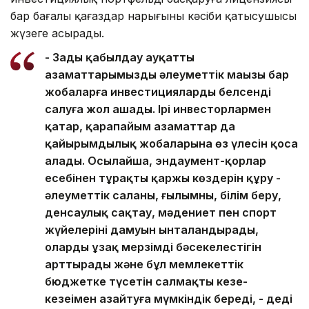
бар бағалы қағаздар нарығының кәсіби қатысушысы
жүзеге асырады.
- Заңды қабылдау ауқатты
азаматтарымыздың әлеуметтік маңызы бар
жобаларға инвестицияларды белсенді
салуға жол ашады. Ірі инвесторлармен
қатар, қарапайым азаматтар да
қайырымдылық жобаларына өз үлесін қоса
алады. Осылайша, эндаумент-қорлар
есебінен тұрақты қаржы көздерін құру -
әлеуметтік саланың, ғылымның, білім беру,
денсаулық сақтау, мәдениет пен спорт
жүйелерінің дамуын ынталандырады,
олардың ұзақ мерзімді бәсекелестігін
арттырады және бұл мемлекеттік
бюджетке түсетін салмақты кезең-
кезеңімен азайтуға мүмкіндік береді, - деді