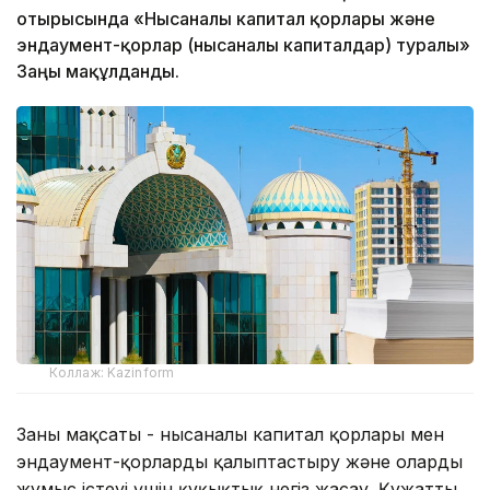
отырысында «Нысаналы капитал қорлары және
эндаумент-қорлар (нысаналы капиталдар) туралы»
Заңы мақұлданды.
Коллаж: Kazinform
Заңның мақсаты - нысаналы капитал қорлары мен
эндаумент-қорларды қалыптастыру және олардың
жұмыс істеуі үшін құқықтық негіз жасау. Құжаттың