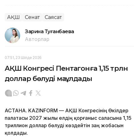
АҚШ
Сенат
Саясат
Зарина Туғанбаева
Авторлар
07:51, 23 Шілде 2026
АҚШ Конгресі Пентагонға 1,15 трлн
доллар бөлуді мақұлдады
АСТАНА. KAZINFORM — АҚШ Конгресінің Өкілдер
палатасы 2027 жылы елдің қорғаныс саласына 1,15
триллион доллар бөлуді көздейтін заң жобасын
қолдады.