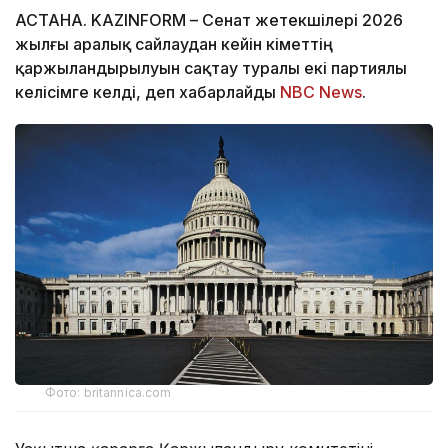
АСТАНА. KAZINFORM – Сенат жетекшілері 2026
жылғы аралық сайлаудан кейін үкіметтің
қаржыландырылуын сақтау туралы екі партиялы
келісімге келді, деп хабарлайды
NBC News
.
Фото: britannica.com