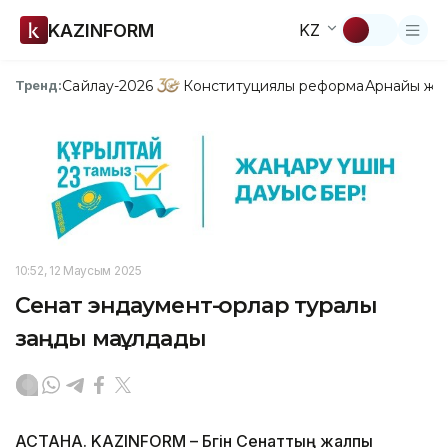
KAZINFORM
KZ
Сайлау-2026
Конституциялық реформа
Арнайы жо
Тренд:
10:52, 12 Маусым 2025
Сенат эндаумент-қорлар туралы
заңды мақұлдады
АСТАНА. KAZINFORM – Бүгін Сенаттың жалпы