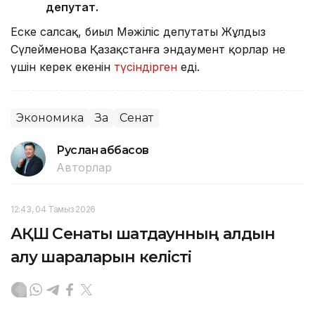
депутат.
Еске салсақ, биыл Мәжіліс депутаты Жұлдыз
Сүлейменова Қазақстанға эндаумент қорлар не
үшін керек екенін
түсіндірген
еді.
Экономика
Заң
Сенат
Руслан Ғаббасов
Авторлар
12:43, 04 Тамыз 2026
АҚШ Сенаты шатдаунның алдын
алу шараларын келісті