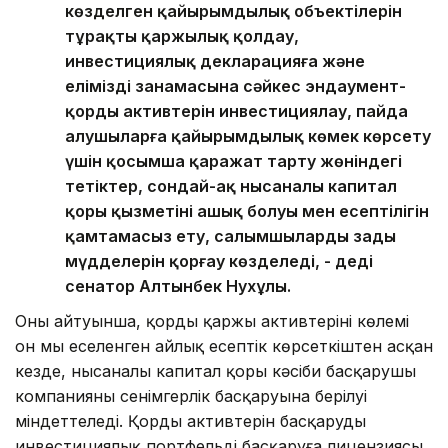
көзделген қайырымдылық объектілерін
тұрақты қаржылық қолдау,
инвестициялық декларацияға және
еліміздің заңнамасына сәйкес эндаумент-
қордың активтерін инвестициялау, пайда
алушыларға қайырымдылық көмек көрсету
үшін қосымша қаражат тарту жөніндегі
тетіктер, сондай-ақ нысаналы капитал
қоры қызметінің ашық болуы мен есептілігін
қамтамасыз ету, салымшылардың заңды
мүдделерін қорғау көзделеді, - деді
сенатор Алтынбек Нухұлы.
Оның айтуынша, қордың қаржы активтерінің көлемі
он мың еселенген айлық есептік көрсеткіштен асқан
кезде, нысаналы капитал қоры кәсіби басқарушы
компанияның сенімгерлік басқаруына берілуі
міндеттеледі. Қордың активтерін басқаруды
инвестициялық портфельді басқаруға лицензиясы