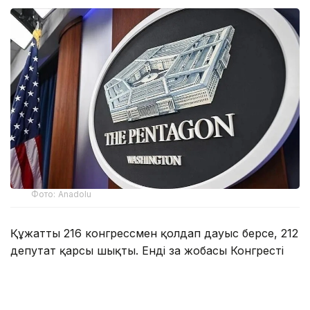
Фото: Anadolu
Құжатты 216 конгрессмен қолдап дауыс берсе, 212
депутат қарсы шықты. Енді заң жобасы Конгрестің
Сенатына жолданады. Егер жоғарғы палата
да мақұлдаса, құжатқа қол қою үшін АҚШ
президенті Дональд Трампқа жіберіледі.