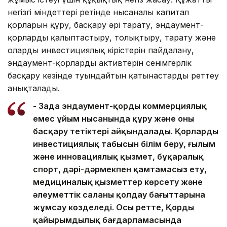
негізгі міндеттері ретінде нысаналы капитал
қорларын құру, басқару әрі тарату, эндаумент-
қорларды қалыптастыру, толықтыру, тарату және
олардың инвестициялық кірістерін пайдалану,
эндаумент-қорлардың активтерін сенімгерлік
басқару кезінде туындайтын қатынастарды реттеу
анықталады.
- Заңда эндаумент-қорды коммерциялық
емес ұйым нысанында құру және оны
басқару тетіктері айқындалады. Қорлардың
инвестициялық табысын білім беру, ғылым
және инновациялық қызмет, бұқаралық
спорт, дәрі-дәрмекпен қамтамасыз ету,
медициналық қызметтер көрсету және
әлеуметтік саланы қолдау бағыттарына
жұмсау көзделеді. Осы ретте, Қордың
қайырымдылық бағдарламасында