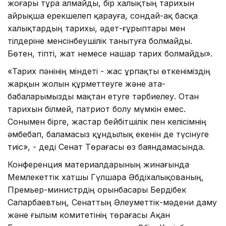
жоғары тұра алмайды, бір халықтың тарихын
айрықша ерекшелеп қарауға, сондай-ақ басқа
халықтардың тарихы, әдет-ғұрыптары мен
тілдеріне менсінбеушілік танытуға болмайды.
Бөтен, тіпті, жат немесе нашар тарих болмайды».
«Тарих пәнінің міндеті - жас ұрпақты өткеніміздің
жарқын жолын құрметтеуге және ата-
бабаларымызды мақтан етуге тәрбиелеу. Отан
тарихын білмей, патриот болу мүмкін емес.
Сонымен бірге, жастар бейбітшілік пен келісімнің
әмбебап, баламасыз құндылық екенін де түсінуге
тиіс», - деді Сенат Төрағасы өз баяндамасында.
Конференция материалдарының жинағында
Мемлекеттік хатшы Гүлшара Әбдіхалықованың,
Премьер-министрдің орынбасары Бердібек
Сапарбаевтың, Сенаттың Әлеуметтік-мәдени даму
және ғылым комитетінің төрағасы Ақан