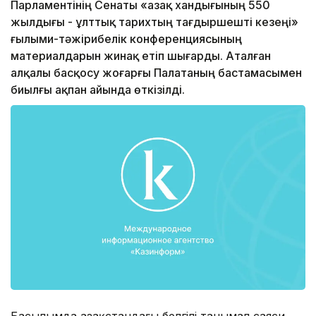
Парламентінің Сенаты «Қазақ хандығының 550
жылдығы - ұлттық тарихтың тағдыршешті кезеңі»
ғылыми-тәжірибелік конференциясының
материалдарын жинақ етіп шығарды. Аталған
алқалы басқосу жоғарғы Палатаның бастамасымен
биылғы ақпан айында өткізілді.
Басылымда Қазақстандағы белгілі танымал саяси,