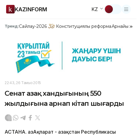
KAZINFORM
KZ
Сайлау-2026
Конституциялық реформа
Арнайы жо
Тренд:
22:43, 26 Тамыз 2015
Сенат Қазақ хандығының 550
жылдығына арнап кітап шығарды
АСТАНА. ҚазАқпарат - Қазақстан Республикасы