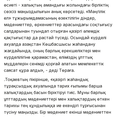
өсиеті - халықтың амандығы жолындағы бірліктің
сөзсіз маңыздылығын анық көрсетеді. «Мәңгілік
ел» тұжырымдамасының өзектілігін діндер,
мәдениеттер, өркениеттер арасындағы соқтығысу
салдарынан туындап отырған қазіргі әлемдік
қақтығыстар да растай түседі. Осындай күрделі
ахуалда Қазақстан Көшбасшысы жаһандану
жағдайында, оның барлық ерекшеліктері мен
күрделілігіне қарамастан, еліміздің ұлттық
мүдделерін сенімді қорғай алатын мемлекеттік
саясат құра алды», - деді Төраға.
Қ.Тоқаевтың пікірінше, «қазіргі жаһандық
тұрақсыздық ахуалында тарих ғылымы барша
халықтардың басын біріктіруі тиіс. Мұны барлық
ұлттардың мәдениеттері мен халықтардың өткен
тарихы тең құндылыққа ие екендігі тұрғысынан
түсіну маңызды. Бір мәдениет екінші мәдениеттен