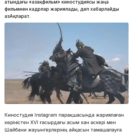
атындағы «Қазақфильм» киностудиясы жаңа
фильмнен кадрлар жариялады, деп хабарлайды
ҚазАқпарат.
Киностудия Instagram парақшасында жариялаған
көріністен XVI ғасырдағы Қасым хан әскері мен
Шайбани жауынгерлерінің айқасын тамашалауға