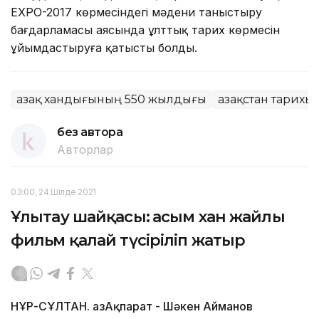
ЕХРО-2017 көрмесіндегі мәдени таныстыру
бағдарламасы аясында ұлттық тарих көрмесін
ұйымдастыруға қатысты болды.
Қазақ хандығының 550 жылдығы
Қазақстан тарихы
без автора
Авторлар
03:00, 24 Шілде 2021
Ұлытау шайқасы: Қасым хан жайлы
фильм қалай түсіріліп жатыр
НҰР-СҰЛТАН. ҚазАқпарат - Шәкен Айманов