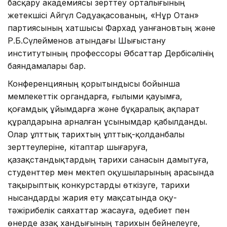
басқару академиясы зерттеу орталығының
жетекшісі Айгүл Сәдуақасованың, «Нұр Отан»
партиясының хатшысы Фархад Қуанғановтың және
Р.Б.Сүлейменов атындағы Шығыстану
институтының профессоры Әбсаттар Дербісәлінің
баяндамалары бар.
Конференцияның қорытындысы бойынша
мемлекеттік органдарға, ғылыми қауымға,
қоғамдық ұйымдарға және бұқаралық ақпарат
құралдарына арналған ұсынымдар қабылданды.
Олар ұлттық тарихтың ұлттық-қолданбалы
зерттеулеріне, кітаптар шығаруға,
қазақстандықтардың тарихи санасын дамытуға,
студенттер мен мектеп оқушыларының арасында
тақырыптық конкурстарды өткізуге, тарихи
нысандарды жария ету мақсатында оқу-
тәжірибелік саяхаттар жасауға, әдебиет пен
өнерде Қазақ хандығының тарихын бейнелеуге,