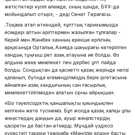
жетістіктері күллі әлемде, оның ішінде, БҰҰ-да
мойындалып отыр», - деді Сенат Төрағасы.
Қ.Тоқаев атап өткендей, «ұлттық тарихымызда
есімдері алтын әріптермен жазылған тұлғалар -
Керей мен Жәнібек ханның ерекше ерлігінің
арқасында Орталық Азияда шаңырағы көтерілген
хандық тұңғыш рет Қазақ атауына ие болды. Өз
алдына жеке мемлекет пен дербес ұлт пайда
болды. Сондықтан да қасиетті қазақ жерінде негізі
қаланып, бүгінде егемендігіміздің берік іргетасына
айналған Қазақ хандығының сан ғасырлық
мемлекеттілігімізден алатын орны айрықша».
«Біз тәуелсіздіктің қаншалықты қиындықпен
келгенін жете түсінеміз. Бұл жолда қазақ халқы ұлы
жеңістердің даңқын да, ауыр жеңілістердің
қасіретін де бастан өткерді. Мұндай үздіксіз
күрестегі тарихи тәжірибе «Мәңгілік елдің» басты