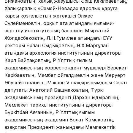
Бижановтың, халық жазушысы Әбіш Кекілбаевтың,
Халықаралық «Семей-Невада» ядролық қаруға
қарсы қозғалыстың жетекшісі Олжас
Сүлейменовтің, Қорқыт ата атындағы ғылыми-
зерттеу институтының басшысы Мырзатай
Жолдасбековтің, Л.Н.Гумилев атындағы ЕҰУ
ректоры Ерлан Сыдықовтың, Ә.Х.Марғұлан
атындағы археология институтының директоры
Карл Байпақовтың, ҚР Ұлттық ғылым
академиясының корреспондент мүшелері Берекет
Кәрібаевтың, Мәмбет Қойгелдиевтің және Меруерт
Әбусейітованың, IV және V шақырылымдағы Сенат
депутаты Анатолий Башмаковтың, Түркі
академиясының президенті Дархан Қыдырәлінің,
Мемлекет тарихы институтының директоры
Бүркітбай Аяғанның, ҚР Ұлттық ғылым
академиясының академигі Болат Көмековтің,
Қазақстан Президенті жанындағы Мемлекеттік