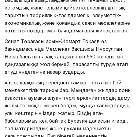
қоғамдық және ғалыми қайраткерлерінің ұлттық
тарихтың теориялық-тәсілдемелік, әлеуметтік-
экономикалық және қоғамдық саяси мәселелеріне
қатысты сөздері мен баяндамалары жинақталған.
Сенат Төрағасы Қасым-Жомарт Тоқаев өз
баяндамасында Мемлекет басшысы Нұрсұлтан
Назарбаевтың Қазақ хандығының 550 жылдығын
даңғазалыққа жол бермей, парасатты түрде атап
өтуді үндегеніне назар аударды.
«Қазақ халқының тереңнен тамыр тартатын бай
мемлекеттілік тарихы бар. Мыңдаған жылдар бойы
Қазақстан аумағы алуан түрлі өркениеттердің даму
жолы тоғысқан мекен болды, мұнда халықтардың
ұлы көштерінің іздері жатыр. Біздің ата-
бабаларымыз кең байтақ Еуразия даласын игерді,
төл материалдық және рухани мәдениетін
қалыптастырды. Бұл бірегей мәдениеттің