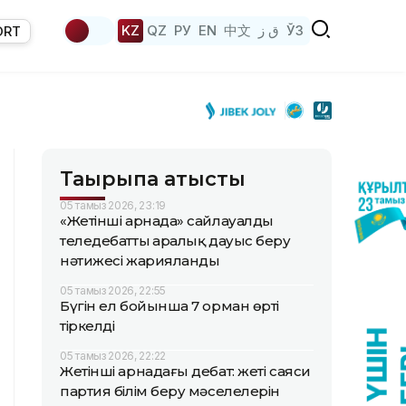
KZ
QZ
РУ
EN
中文
ق ز
ЎЗ
ORT
Тақырыпқа қатысты
05 тамыз 2026, 23:19
«Жетінші арнада» сайлауалды
теледебаттың аралық дауыс беру
нәтижесі жарияланды
05 тамыз 2026, 22:55
Бүгін ел бойынша 7 орман өрті
тіркелді
05 тамыз 2026, 22:22
Жетінші арнадағы дебат: жеті саяси
партия білім беру мәселелерін