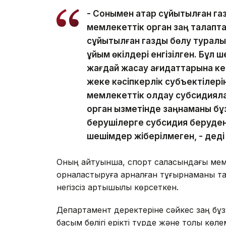
- Сонымен қатар сұйытылған г
мемлекеттік орган заң талапта
сұйытылған газды бөлу туралы
ұйым өкілдері енгізілген. Бұл ш
жағдай жасау қағидаттарына кері
жеке кәсіпкерлік субъектілер
мемлекеттік қолдау субсидиял
орган қызметінде заңнаманы бұз
берушілерге субсидия беруден
шешімдер жіберілмеген, - деді
Оның айтуынша, спорт саласындағы мемл
орналастыруға арналған тұғырнаманы та
негізсіз артықшылық көрсеткен.
Департамент деректеріне сәйкес заң б
басым бөлігі ерікті түрде және толық кө