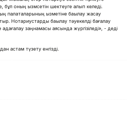
, бұл оның қызмсетін шектеуге алып келеді.
ың палаталарының қызметіне бақылау жасау
тыр. Нотариустарды бақылау тәуекелді бағалау
е қадағалау заңнамасы аясында жүргізіледі», - деді
дан астам түзету енгізді.