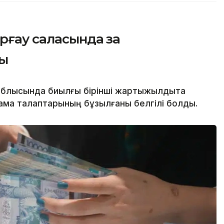
рғау саласында заң
ды
облысында биылғы бірінші жартыжылдықта
нама талаптарының бұзылғаны белгілі болды.