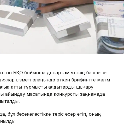
генттігі БҚО бойынша департаментінің басшысы
циялар қызметі алаңында өткен брифингте мәлім
алыққа қатты тұрмыстық қалдықтарды шығару
ды айқындау мақсатында конкурсты заңнамада
анықталды.
, бұл бәсекелестікке теріс әсер етіп, оның
жойылды.