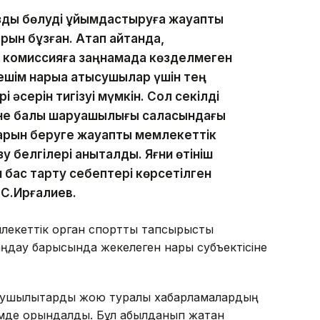
азды бөлуді ұйымдастыруға жауапты
рын бұзған. Атап айтқанда,
 комиссияға заңнамада көзделмеген
ешім нарыққа қатысушылар үшін тең
 әсерін тигізуі мүмкін. Сол секілді
іне балық шаруашылығы саласындағы
арын беруге жауапты мемлекеттік
у белгілері анықталды. Яғни өтініш
 бас тарту себептері көрсетілген
 С.Ирғалиев.
екеттік орган спорттық тапсырысты
ңдау барысында жекелеген нарық субъектісіне
ұзушылықтарды жою туралы хабарламалардың
лемде орындалды. Бұл қабылданып жатқан