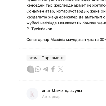
кеңседен тыс жерлерде қызмет көрсетілсе
Сонымен қатар, нотариустардың және он
көзделетін жаңа ережелер де қамтылып о
жүйесі негізінде мемлекеттік бақылау жән
Р. Түсіпбеков.
Сенаторлар Мәжіліс мақұлдаған құжатқа 30-
Қоғам
Парламент
Қанат Мәметқазыұлы
Авторлар