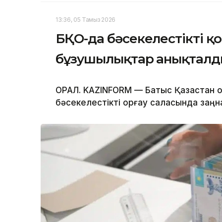
13:36, 05 Тамыз 2026
БҚО-да бәсекелестікті қо
бұзушылықтар анықтал
ОРАЛ. KAZINFORM — Батыс Қазақстан 
бәсекелестікті қорғау саласында заң