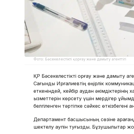
Фото: Бәсекелестікті қорғау және дамыту агенттігі
ҚР Бәсекелестікті қорғау және дамыту а
Сағындық Ирғалиевтің өңірлік коммуника
еткеніндей, кейбір аудан әкімдіктерінің х
қызметтерін көрсету үшін мердігер ұйым
белгіленген тәртіпке сәйкес өткізбегені 
Департамент басшысының сөзіне қарағанда
шектелу қаупін туғызды. Бұзушылықтар 