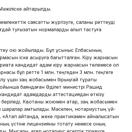
 Мәжіліске қайтарылды.
емлекеттік саясатты жүргізуге, саланы реттеуді
жағдай туғызатын нормаларды алып тастуға
теу қою жойылады. Бұл ұсыныс Елбасының
ырмасын іске асыруға бағытталған. Кіру жарнасын
тариатқа кандидат адам кіру жарнасын төлемесе ол
рнасы бұл ретте 1 млн. теңгеден 3 млн. теңгеге
олу үшін заң жобасымен бірыңғай тұрақты
ы бойынша баяндаған Әділет министрі Рашид
а кандидат адамдарды аттестациядан өткізу
а беріледі. Квотаны жоюмен қатар, заң жобасымен
ы шаралар қамтылады. Мәселен, нотариустың үй-
. «Атап айтқанда, жеке практикамен айналысатын
Оның үстіне лицензияны тоқтату немесе оның
ды. Мысалы, егер нотариус есептік тіркеуге