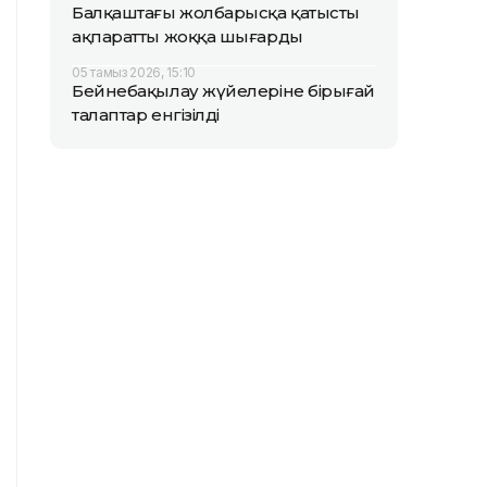
Балқаштағы жолбарысқа қатысты
ақпаратты жоққа шығарды
05 тамыз 2026, 15:10
Бейнебақылау жүйелеріне бірыңғай
талаптар енгізілді