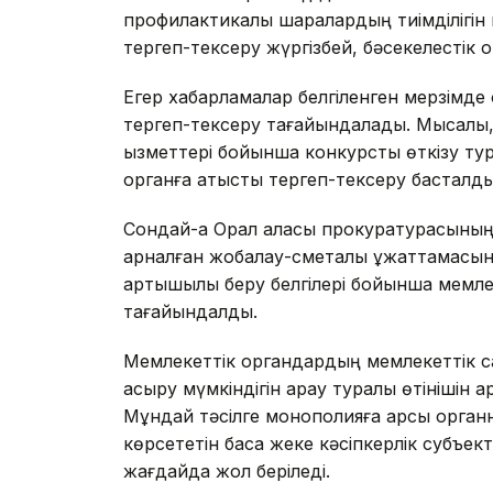
профилактикалық шаралардың тиімділігін к
тергеп-тексеру жүргізбей, бәсекелестік о
Егер хабарламалар белгіленген мерзімд
тергеп-тексеру тағайындалады. Мысалы, қ
қызметтері бойынша конкурсты өткізу т
органға қатысты тергеп-тексеру басталды
Сондай-ақ Орал қаласы прокуратурасыны
арналған жобалау-сметалық құжаттамасын 
артықшылық беру белгілері бойынша мемле
тағайындалды.
Мемлекеттік органдардың мемлекеттік са
асыру мүмкіндігін қарау туралы өтінішін қ
Мұндай тәсілге монополияға қарсы орган
көрсететін басқа жеке кәсіпкерлік субъек
жағдайда жол беріледі.