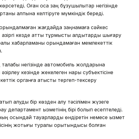
өрсетеді. Оған қоса заң бұзушылықтар негізінде
ртаны қалпына келтіруге мүмкіндік береді.
е орындалмаған жағдайда заңнамаға сәйкес
азіргі кезде қатты тұрмыстық қалдықтарды шығару
уралы хабарламаны орындамаған мемлекеттік
.
ң талабы негізінде автомобиль жолдарына
әзірлеу кезінде жекелеген нарық субъектісіне
кеттік органға қатысты тергеп-тексеру
тып алуды бір көзден алу тәсілімен жүзеге
арау департамент қызметінің бірі болып есептеледі.
ның осындай тауарларды өндіретін немесе қызмет
тісінің жоқтығы туралы қорытындысы болған