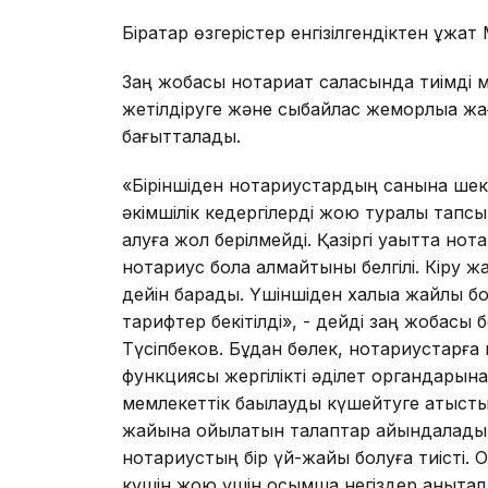
Бірқатар өзгерістер енгізілгендіктен құжат
Заң жобасы нотариат саласында тиімді м
жетілдіруге және сыбайлас жемқорлыққа 
бағытталады.
«Біріншіден нотариустардың санына шек
әкімшілік кедергілерді жою туралы тапс
алуға жол берілмейді. Қазіргі уақытта но
нотариус бола алмайтыны белгілі. Кіру жа
дейін барады. Үшіншіден халыққа жайлы б
тарифтер бекітілді», - дейді заң жобас
Түсіпбеков. Бұдан бөлек, нотариустарғ
функциясы жергілікті әділет органдарын
мемлекеттік бақылауды күшейтуге қатыст
жайына қойылатын талаптар айқындалады
нотариустың бір үй-жайы болуға тиісті. 
күшін жою үшін қосымша негіздер анықтал