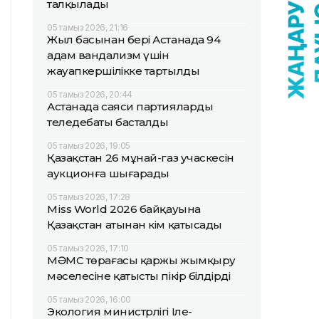
талқылады
05 тамыз 2026, 21:16
Жыл басынан бері Астанада 94
адам вандализм үшін
жауапкершілікке тартылды
05 тамыз 2026, 20:44
Астанада саяси партиялардың
теледебаты басталды
05 тамыз 2026, 19:05
Қазақстан 26 мұнай-газ учаскесін
аукционға шығарады
05 тамыз 2026, 17:28
Miss World 2026 байқауына
Қазақстан атынан кім қатысады
05 тамыз 2026, 17:10
МӘМС төрағасы қаржы жымқыру
мәселесіне қатысты пікір білдірді
05 тамыз 2026, 16:00
Экология министрлігі Іле-