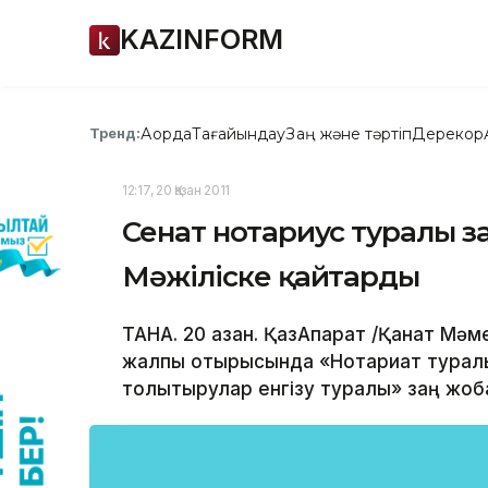
KAZINFORM
Ақорда
Тағайындау
Заң және тәртіп
Дерекқор
Тренд:
12:17, 20 Қазан 2011
Сенат нотариус туралы заң
Мәжіліске қайтарды
ТАНА. 20 қазан. ҚазАқпарат /Қанат Мә
жалпы отырысында «Нотариат туралы
толықтырулар енгізу туралы» заң жоб