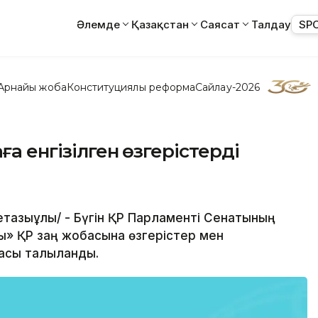
Әлемде
Қазақстан
Саясат
Талдау
SP
Арнайы жоба
Конституциялық реформа
Сайлау-2026
ға енгізілген өзгерістерді
метқазыұлы/ - Бүгін ҚР Парламенті Сенатының
» ҚР заң жобасына өзгерістер мен
асы талқыланды.