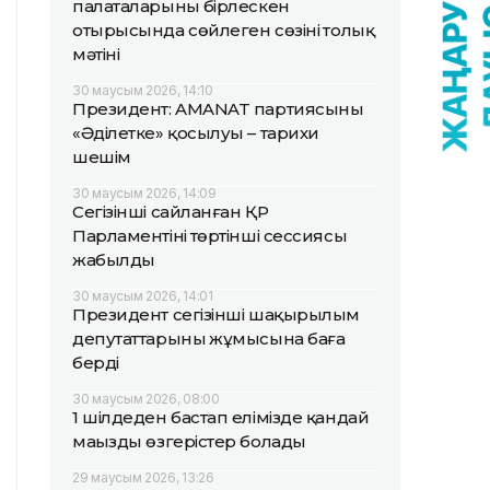
палаталарының бірлескен
отырысында сөйлеген сөзінің толық
мәтіні
30 маусым 2026, 14:10
Президент: AMANAT партиясының
«Әділетке» қосылуы – тарихи
шешім
30 маусым 2026, 14:09
Сегізінші сайланған ҚР
Парламентінің төртінші сессиясы
жабылды
30 маусым 2026, 14:01
Президент сегізінші шақырылым
депутаттарының жұмысына баға
берді
30 маусым 2026, 08:00
1 шілдеден бастап елімізде қандай
маңызды өзгерістер болады
29 маусым 2026, 13:26