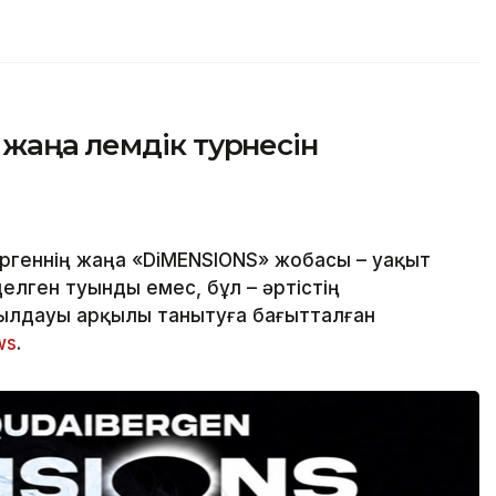
аңа әлемдік турнесін
ргеннің жаңа «DiMENSIONS» жобасы – уақыт
делген туынды емес, бұл – әртістің
ылдауы арқылы танытуға бағытталған
ws
.