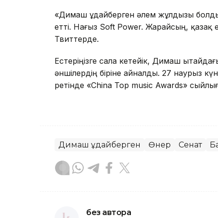
«Димаш Құдайберген әлем жұлдызы болды,
етті. Нағыз Soft Power. Жарайсың, қазақ
Твиттерде.
Естеріңізге сала кетейік, Димаш Қытайдағ
әншілердің біріне айналды. 27 наурыз к
ретінде «China Top music Awards» сыйл
Димаш Құдайберген
Өнер
Сенат
Б
без автора