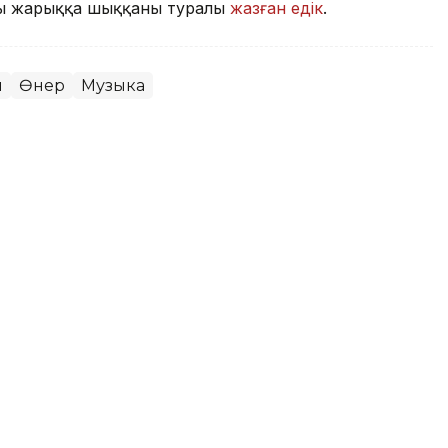
ны жарыққа шыққаны туралы
жазған едік
.
н
Өнер
Музыка
 Қазақстанды Димаш арқылы