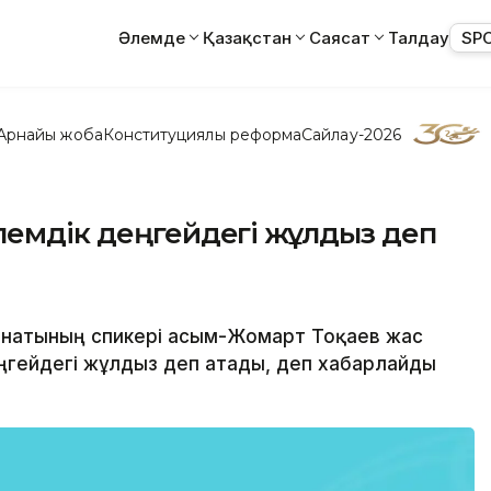
Әлемде
Қазақстан
Саясат
Талдау
SP
Арнайы жоба
Конституциялық реформа
Сайлау-2026
лемдік деңгейдегі жұлдыз деп
Сенатының спикері Қасым-Жомарт Тоқаев жас
еңгейдегі жұлдыз деп атады, деп хабарлайды