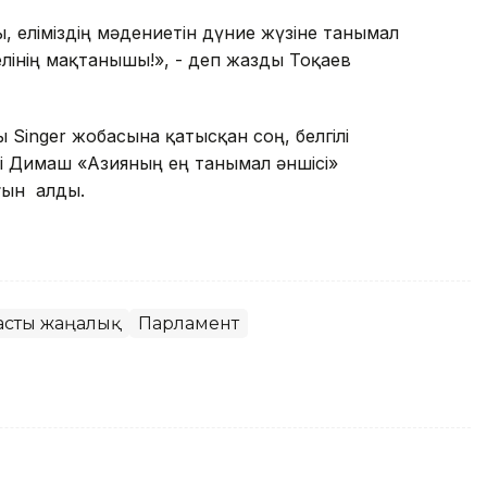
 еліміздің мәдениетін дүние жүзіне танымал
 елінің мақтанышы!», - деп жазды Тоқаев
ы Singer жобасына қатысқан соң, белгілі
үні Димаш «Азияның ең танымал әншісі»
ығын алды.
асты жаңалық
Парламент