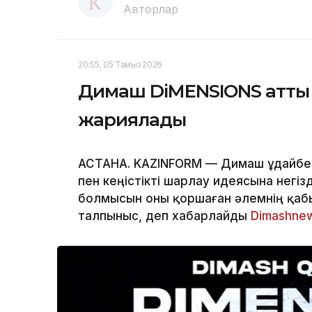
Авторлар
20:55, 05 Тамыз 2026
Димаш DiMENSIONS атты ж
жариялады
АСТАНА. KAZINFORM — Димаш Құдайбе
пен кеңістікті шарлау идеясына негіз
болмысын оны қоршаған әлемнің қаб
талпыныс, деп хабарлайды
Dimashne