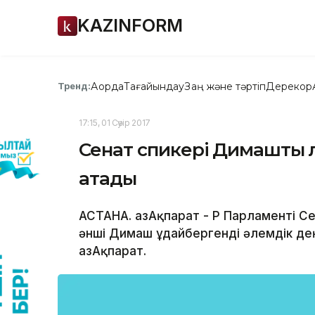
KAZINFORM
Ақорда
Тағайындау
Заң және тәртіп
Дерекқор
Тренд:
17:15, 01 Сәуір 2017
Сенат спикері Димашты ә
атады
АСТАНА. ҚазАқпарат - ҚР Парламенті 
әнші Димаш Құдайбергенді әлемдік д
ҚазАқпарат.