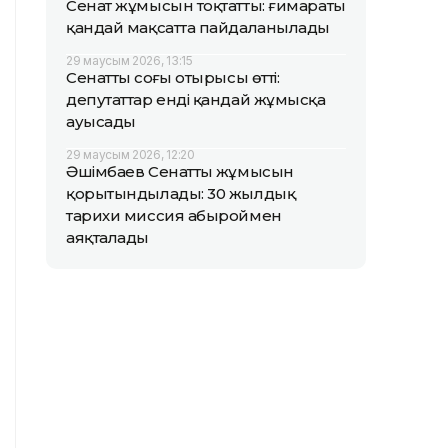
Сенат жұмысын тоқтатты: ғимараты
қандай мақсатта пайдаланылады
29 маусым 2026, 13:15
Сенаттың соңғы отырысы өтті:
депутаттар енді қандай жұмысқа
ауысады
29 маусым 2026, 12:20
Әшімбаев Сенаттың жұмысын
қорытындылады: 30 жылдық
тарихи миссия абыроймен
аяқталады