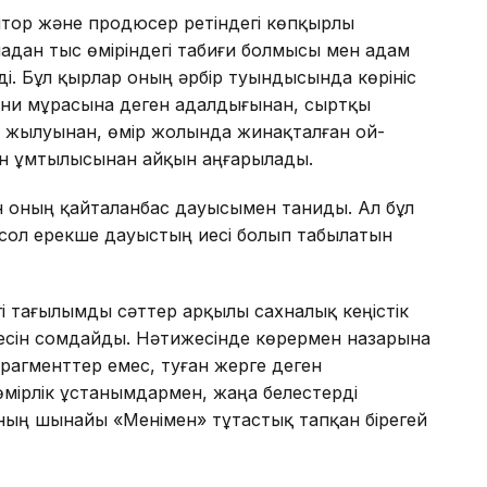
ор және продюсер ретіндегі көпқырлы
адан тыс өміріндегі табиғи болмысы мен адам
і. Бұл қырлар оның әрбір туындысында көрініс
ени мұрасына деген адалдығынан, сыртқы
жылуынан, өмір жолында жинақталған ой-
ген ұмтылысынан айқын аңғарылады.
оның қайталанбас дауысымен таниды. Ал бұл
е сол ерекше дауыстың иесі болып табылатын
гі тағылымды сәттер арқылы сахналық кеңістік
йнесін сомдайды. Нәтижесінде көрермен назарына
рагменттер емес, туған жерге деген
өмірлік ұстанымдармен, жаңа белестерді
ның шынайы «Менімен» тұтастық тапқан бірегей