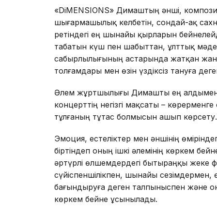
«DiMENSIONS» Димаштың әнші, композит
шығармашылық келбетін, сондай-ақ сахн
ретіндегі ең шынайы қырларын бейнелейд
табатын күш пен шабыттан, ұлттық мәд
сабырлылығының астарында жатқан жан 
толғамдары мен өзін үздіксіз тануға де
Әлем жұртшылығы Димашты ең алдымен 
концерттің негізгі мақсаты – көрерменг
тұлғаның тұтас болмысын ашып көрсету.
Эмоция, естеліктер мен әншінің өмірінде
біртіндеп оның ішкі әлемінің көркем бе
әртүрлі өлшемдердегі бытыраңқы жеке ф
сүйіспеншілікпен, шынайы сезімдермен, 
бағындыруға деген талпыныспен және о
көркем бейне ұсынылады.