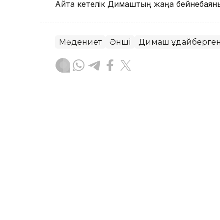
Айта кетелік Димаштың жаңа бейнебая
Мәдениет
Әнші
Димаш Құдайберге
Назым Бөлесова
Авторлар
17:28, 03 Тамыз 2026
Аргентиналық оқушылар
таныды