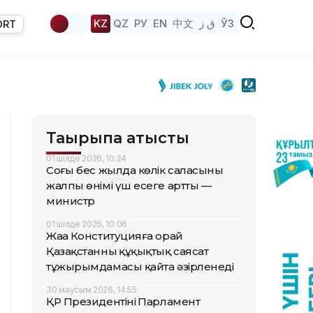
KZ
QZ
РУ
EN
中文
ق ز
ЎЗ
ORT
Тақырыпқа қатысты
01 шілде 2026, 10:24
Соңғы бес жылда көлік саласының
жалпы өнімі үш есеге артты —
министр
01 шілде 2026, 10:06
Жаңа Конституцияға орай
Қазақстанның құқықтық саясат
тұжырымдамасы қайта әзірленеді
30 маусым 2026, 14:55
ҚР Президентінің Парламент