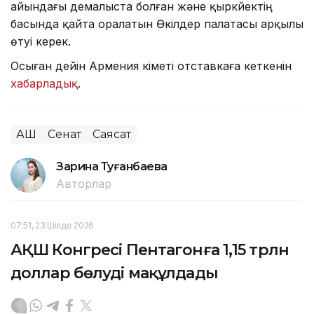
айындағы демалыста болған және қыркүйектің
басында қайта оралатын Өкілдер палатасы арқылы
өтуі керек.
Осыған дейін Армения үкіметі отставкаға кеткенін
хабарладық
.
АҚШ
Сенат
Саясат
Зарина Туғанбаева
Авторлар
07:51, 23 Шілде 2026
АҚШ Конгресі Пентагонға 1,15 трлн
доллар бөлуді мақұлдады