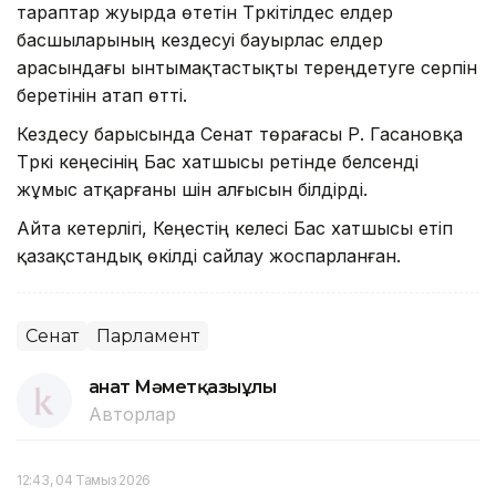
тараптар жуырда өтетін Түркітілдес елдер
басшыларының кездесуі бауырлас елдер
арасындағы ынтымақтастықты тереңдетуге серпін
беретінін атап өтті.
Кездесу барысында Сенат төрағасы Р. Гасановқа
Түркі кеңесінің Бас хатшысы ретінде белсенді
жұмыс атқарғаны үшін алғысын білдірді.
Айта кетерлігі, Кеңестің келесі Бас хатшысы етіп
қазақстандық өкілді сайлау жоспарланған.
Сенат
Парламент
Қанат Мәметқазыұлы
Авторлар
12:43, 04 Тамыз 2026