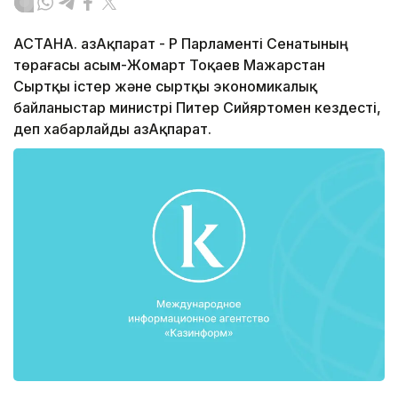
АСТАНА. ҚазАқпарат - ҚР Парламенті Сенатының
төрағасы Қасым-Жомарт Тоқаев Мажарстан
Сыртқы істер және сыртқы экономикалық
байланыстар министрі Питер Сийяртомен кездесті,
деп хабарлайды ҚазАқпарат.