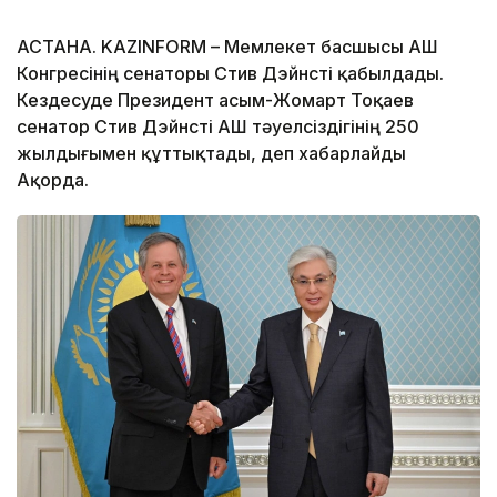
АСТАНА. KAZINFORM – Мемлекет басшысы АҚШ
Конгресінің сенаторы Стив Дэйнсті қабылдады.
Кездесуде Президент Қасым-Жомарт Тоқаев
сенатор Стив Дэйнсті АҚШ тәуелсіздігінің 250
жылдығымен құттықтады, деп хабарлайды
Ақорда.