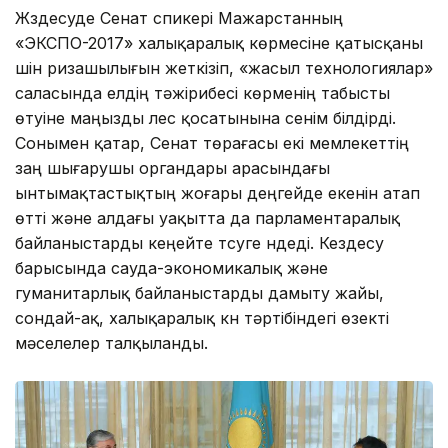
Жүздесуде Сенат спикері Мажарстанның
«ЭКСПО-2017» халықаралық көрмесіне қатысқаны
үшін ризашылығын жеткізіп, «жасыл технологиялар»
саласында елдің тәжірибесі көрменің табысты
өтуіне маңызды үлес қосатынына сенім білдірді.
Сонымен қатар, Сенат төрағасы екі мемлекеттің
заң шығарушы органдары арасындағы
ынтымақтастықтың жоғары деңгейде екенін атап
өтті және алдағы уақытта да парламентаралық
байланыстарды кеңейте түсуге үндеді. Кездесу
барысында сауда-экономикалық және
гуманитарлық байланыстарды дамыту жайы,
сондай-ақ, халықаралық күн тәртібіндегі өзекті
мәселелер талқыланды.