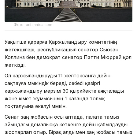
Фото: britannica.com
Уақытша қарарға Қаржыландыру комитетінің
жетекшілері, республикашыл сенатор Сьюзан
Коллинз бен демократ сенатор Пэтти Мюррей қол
жеткізді.
Ол қаржыландыруды 11 желтоқсанға дейін
сақтауға мүмкіндік береді, себебі қазіргі
қаржыландыру мерзімі 30 қыркүйекте аяқталады
және үкімет жұмысының 1 қазанда толық
тоқталуына әкелуі мүмкін.
Сенат заң жобасын осы аптада, палата тамыз
айындағы демалысқа кеткенге дейін қабылдауды
жоспарлап отыр. Бірақ алдымен заң жобасы тамыз