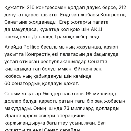
Құжатты 216 конгрессмен қолдап дауыс берсе, 212
депутат қарсы шықты. Енді заң жобасы Конгрестің
Сенатына жолданады. Егер жоғарғы палата
да мақұлдаса, құжатқа қол қою үшін АҚШ
президенті Дональд Трампқа жіберіледі.
Алайда Politico басылымының жазуынша, қазіргі
уақытта Конгрестің екі палатасын да бақылауда
ұстап отырған республикашылдар Сенатта
қиындыққа тап болуы мүмкін. Өйткені заң
жобасының қабылдануы үшін кемінде
60 сенатордың қолдауы қажет.
Сонымен қатар Өкілдер палатасы 95 миллиард
доллар бөлуді қарастыратын тағы бір заң жобасын
мақұлдады. Оның ішінде 73 миллиард долларды
Иранға қарсы әскери операцияны
қаржыландыруға бағыттау ұсынылған. Бұл
құжатты та енді Сенат қарайды.