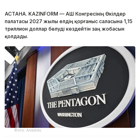
АСТАНА. KAZINFORM — АҚШ Конгресінің Өкілдер
палатасы 2027 жылы елдің қорғаныс саласына 1,15
триллион доллар бөлуді көздейтін заң жобасын
қолдады.
Фото: Anadolu