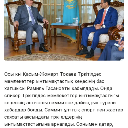
Осы күні Қасым-Жомарт Тоқаев Түркітілдес
мемлекеттер ынтымақтастық кеңесінің бас
хатшысы Рамиль Гасановты қабылдады. Онда
спикер Түркітілдес мемлекеттер ынтымақтастығы
кеңесінің алтыншы саммитіне дайындық туралы
хабардар болды. Саммит ұлттық спорт пен жастар
саясаты аясындағы түркі елдерінің
ынтымақтастығына арналады. Сонымен қатар,