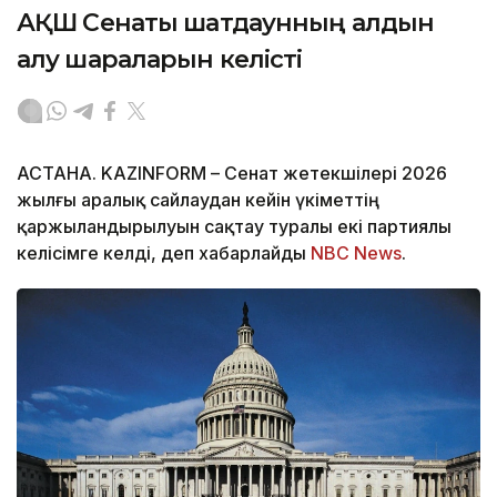
АҚШ Сенаты шатдаунның алдын
алу шараларын келісті
АСТАНА. KAZINFORM – Сенат жетекшілері 2026
жылғы аралық сайлаудан кейін үкіметтің
қаржыландырылуын сақтау туралы екі партиялы
келісімге келді, деп хабарлайды
NBC News
.