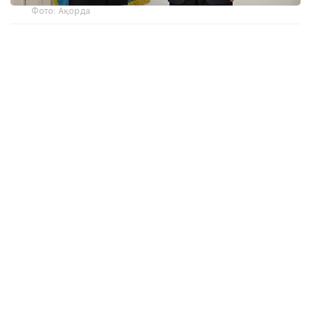
Фото: Ақорда
Мемлекет басшысы Қазақстан мен Құрама
Штаттар арасындағы көпжоспарлы
ынтымақтастықтың даму қарқынын жоғары
бағалады. Сауда-экономикалық және
инвестициялық ықпалдастықтың орнықты өсіміне
назар аударылды.
Президент былтыр қараша айында АҚШ-қа
сапары барысында қол қойылған екіжақты
келісімдерді сапалы жүзеге асырудың маңызын атап
өтті.
Осы орайда Қасым-Жомарт Тоқаев жыл соңында
Майамиде өтетін G20 саммитіне қатысу үшін АҚШ-
қа жасайтын сапары аясында екіжақты
ықпалдастықты одан әрі тереңдетуге дайын
екенін айтты.