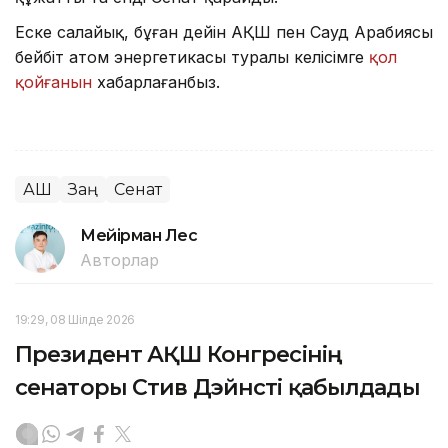
Еске салайық, бұған дейін АҚШ пен Сауд Арабиясы
бейбіт атом энергетикасы туралы келісімге
қол
қойғанын
хабарлағанбыз.
АҚШ
Заң
Сенат
Мейірман Лес
Авторлар
19:29, 08 Шілде 2026
Президент АҚШ Конгресінің
сенаторы Стив Дэйнсті қабылдады