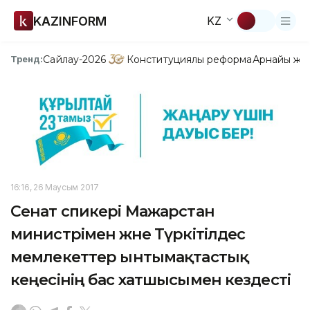
KAZINFORM
KZ
Сайлау-2026
Конституциялық реформа
Арнайы жо
Тренд:
16:16, 26 Маусым 2017
Сенат спикері Мажарстан
министрімен және Түркітілдес
мемлекеттер ынтымақтастық
кеңесінің бас хатшысымен кездесті