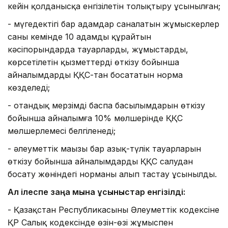
кейін қолданысқа енгізілетін толықтыру ұсынылған;
- мүгедектігі бар адамдар саналатын жұмыскерлер
саны кемінде 10 адамды құрайтын
кәсіпорындарда тауарларды, жұмыстарды,
көрсетілетін қызметтерді өткізу бойынша
айналымдарды ҚҚС-тан босататын норма
көзделеді;
- отандық мерзімді баспа басылымдарын өткізу
бойынша айналымға 10% мөлшерінде ҚҚС
мөлшерлемесі белгіленеді;
- әлеуметтік маңызы бар азық-түлік тауарларын
өткізу бойынша айналымдарды ҚҚС салудан
босату жөніндегі норманы алып тастау ұсынылды.
Ал ілеспе заңға мына ұсыныстар енгізілді:
-
Қазақстан Республикасының Әлеуметтік кодексіне
ҚР Салық кодексінде өзін-өзі жұмыспен