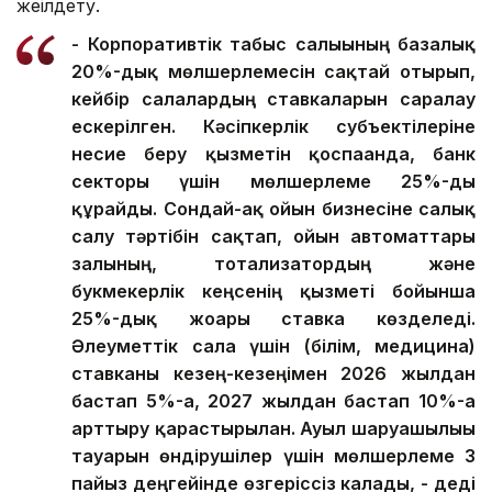
жеңілдету.
- Корпоративтік табыс салығының базалық
20%-дық мөлшерлемесін сақтай отырып,
кейбір салалардың ставкаларын саралау
ескерілген. Кәсіпкерлік субъектілеріне
несие беру қызметін қоспағанда, банк
секторы үшін мөлшерлеме 25%-ды
құрайды. Сондай-ақ ойын бизнесіне салық
салу тәртібін сақтап, ойын автоматтары
залының, тотализатордың және
букмекерлік кеңсенің қызметі бойынша
25%-дық жоғары ставка көзделеді.
Әлеуметтік сала үшін (білім, медицина)
ставканы кезең-кезеңімен 2026 жылдан
бастап 5%-ға, 2027 жылдан бастап 10%-ға
арттыру қарастырылған. Ауыл шаруашылығы
тауарын өндірушілер үшін мөлшерлеме 3
пайыз деңгейінде өзгеріссіз калады, - деді