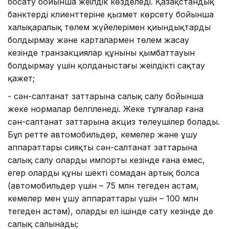
босату бойынша жеңілдік көзделеді. Қазақстандық
банктердің клиенттеріне қызмет көрсету бойынша
халықаралық төлем жүйелерімен қиындықтарды
болдырмау және карталармен төлем жасау
кезінде транзакциялар құнының қымбаттауын
болдырмау үшін қолданыстағы жеңілдікті сақтау
қажет;
- сән-салтанат заттарына салық салу бойынша
жеке нормалар белгіленеді. Жеке тұлғалар ғана
сән-салтанат заттарына акциз төлеушілер болады.
Бұл ретте автомобильдер, кемелер және ұшу
аппараттары сияқты сән-салтанат заттарына
салық салу олардың импорты кезінде ғана емес,
егер олардың құны шекті сомадан артық болса
(автомобильдер үшін – 75 млн теңгеден астам,
кемелер мен ұшу аппараттары үшін – 100 млн
теңгеден астам), оларды ел ішінде сату кезінде де
салық салынады;