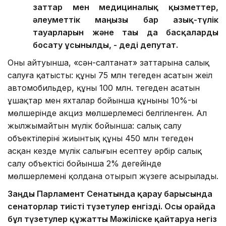
заттар мен медициналық қызметтер,
әлеуметтік маңызы бар азық-түлік
тауарларын және тағы да басқаларды
босату ұсынылды, - деді депутат.
Оның айтуынша, «сән-салтанат» заттарына салық
салуға қатысты: құны 75 млн теңгеден асатын жеңіл
автомобильдер, құны 100 млн. теңгеден асатын
ұшақтар мен яхталар бойынша құнының 10%-ы
мөлшерінде акциз мөлшерлемесі белгіленген. Ал
жылжымайтын мүлік бойынша: салық салу
объектілерінің жиынтық құны 450 млн теңгеден
асқан кезде мүлік салығын есептеу әрбір салық
салу объектісі бойынша 2% деңгейінде
мөлшерлемені қолдана отырып жүзеге асырылады.
Заңды Парламент Сенатында қарау барысында
сенаторлар тиісті түзетулер енгізді. Осы орайда
бұл түзетулер құжатты Мәжіліске қайтаруға негіз