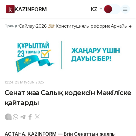
KAZINFORM
KZ
Сайлау-2026
Конституциялық реформа
Арнайы жо
Тренд:
12:24, 23 Маусым 2025
Сенат жаңа Салық кодексін Мәжіліске
қайтарды
АСТАНА. KAZINFORM — Бүгін Сенаттың жалпы