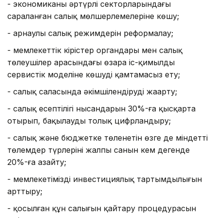
- экономиканың әртүрлі секторларындағы
сараланған салық мөлшерлемелеріне көшу;
- арнаулы салық режимдерін реформалау;
- мемлекеттік кірістер органдары мен салық
төлеушілер арасындағы өзара іс-қимылдың
сервистік моделіне көшуді қамтамасыз ету;
- салық саласында әкімшілендіруді жаңарту;
- салық есептілігі нысандарын 30%-ға қысқарта
отырып, бақылауды толық цифрландыру;
- салық және бюджетке төленетін өзге де міндетті
төлемдер түрлерінің жалпы санын кем дегенде
20%-ға азайту;
- мемлекетіміздің инвестициялық тартымдылығын
арттыру;
- қосылған құн салығын қайтару процедурасын