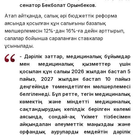
сенатор Бекболат Орынбеков.
Атап айтқанда, салық әрі бюджеттік реформа
аясында қосылған құн салығының базалық
мөлшерлемесін 12%-дан 16%-ға дейін арттырып,
салалар бойынша сараланған ставкалар
ұсынылады.
- Дәрілік заттар, медициналық бұйымдар
мен медициналық қызметтер үшін
қосылған құн салығы 2026 жылдан бастап 5
пайыз, 2027 жылдан бастап 10 пайыз
деңгейінде төмендетілген мөлшерлемесі
белгіленеді. Бұл ретте, тегін медициналық
көмектің және міндетті медициналық
сақтандырудың кепілдік берілген көлемі
аясында, сондай-ақ Үкімет тізбесімен
айқындалған әлеуметтік маңыздағы және
орфандық ауруларды емдейтін дәрілік