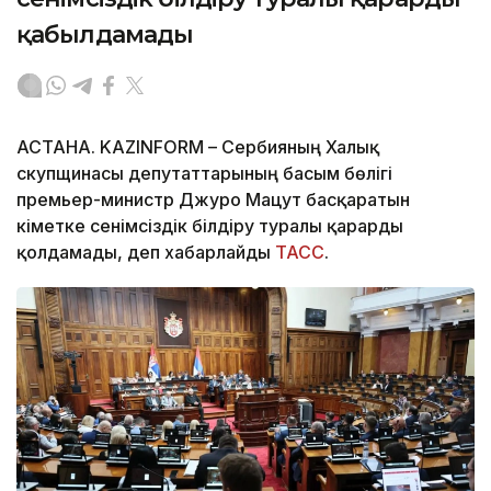
қабылдамады
АСТАНА. KAZINFORM – Сербияның Халық
скупщинасы депутаттарының басым бөлігі
премьер-министр Джуро Мацут басқаратын
үкіметке сенімсіздік білдіру туралы қарарды
қолдамады, деп хабарлайды
ТАСС
.