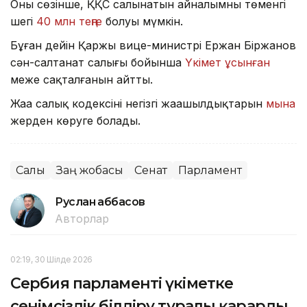
Оның сөзінше, ҚҚС салынатын айналымның төменгі
шегі
40 млн теңге
болуы мүмкін.
Бұған дейін Қаржы вице-министрі Ержан Біржанов
сән-салтанат салығы бойынша
Үкімет ұсынған
меже сақталғанын айтты.
Жаңа салық кодексінің негізгі жаңашылдықтарын
мына
жерден көруге болады.
Салық
Заң жобасы
Сенат
Парламент
Руслан Ғаббасов
Авторлар
02:19, 30 Шілде 2026
Сербия парламенті үкіметке
сенімсіздік білдіру туралы қарарды