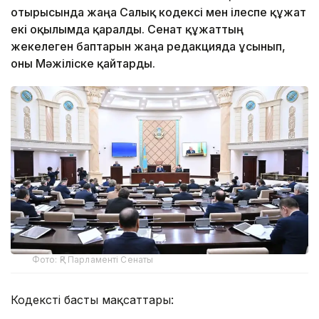
отырысында жаңа Салық кодексі мен ілеспе құжат
екі оқылымда қаралды. Сенат құжаттың
жекелеген баптарын жаңа редакцияда ұсынып,
оны Мәжіліске қайтарды.
Фото: ҚР Парламенті Сенаты
Кодекстің басты мақсаттары: