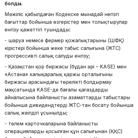
болды.
Мәжіліс қабылдаған Кодекске мынадай негізгі
бағыттар бойынша өзгерістер мен толықтырулар
енгізу қажеттігі туындады:
- шаруа немесе фермер қожалықтарының (ШФҚ)
кірістері бойынша жеке табыс салығына (ЖТС)
прогрессивті салық салуды енгізу;
- Қазақстан қор биржасы (бұдан әрі – KASE) мен
«Астана» халықаралық қаржы орталығының
биржасы арасындағы төрелікті болдырмау
мақсатында KASE-де бағалы қағаздардың
айналысына байланысты азаматтардың табыстары
бойынша дивидендтерді ЖТС-тан босату бойынша
салық жеңілдігі ұсынылды;
- төлем карточкаларына байланысты
операцияларды қосылған құн салығынан (ҚҚС)