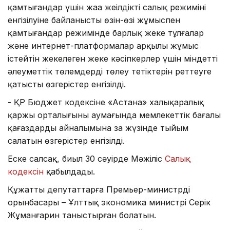
қамтығандар үшін жаңа жеңілдікті салық режимінің
енгізілуіне байланысты өзін-өзі жұмыспен
қамтығандар режимінде барлық жеке тұлғалар
және интернет-платформалар арқылы жұмыс
істейтін жекелеген жеке кәсіпкерлер үшін міндетті
әлеуметтік төлемдерді төлеу тетіктерін реттеуге
қатысты өзгерістер енгізілді.
-
ҚР Бюджет кодексіне «Астана» халықаралық
қаржы орталығының аумағында мемлекеттік бағалы
қағаздардың айналымына заң жүзінде тыйым
салатын өзгерістер енгізілді.
Еске салсақ, биыл 30 сәуірде Мәжіліс
Салық
кодексін
қабылдады.
Құжатты депутаттарға Премьер-министрдің
орынбасары – Ұлттық экономика министрі Серік
Жұманғарин таныстырған болатын.