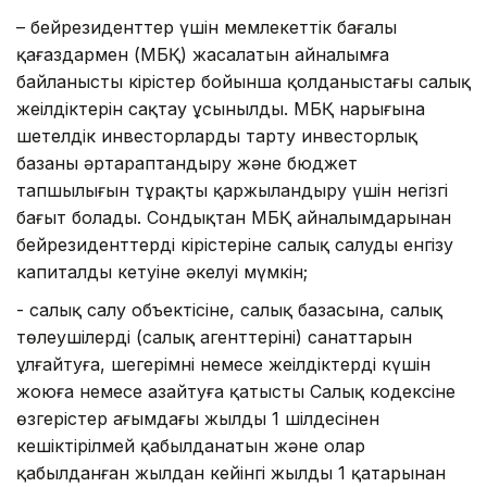
– бейрезиденттер үшін мемлекеттік бағалы
қағаздармен (МБҚ) жасалатын айналымға
байланысты кірістер бойынша қолданыстағы салық
жеңілдіктерін сақтау ұсынылды. МБҚ нарығына
шетелдік инвесторларды тарту инвесторлық
базаны әртараптандыру және бюджет
тапшылығын тұрақты қаржыландыру үшін негізгі
бағыт болады. Сондықтан МБҚ айналымдарынан
бейрезиденттердің кірістеріне салық салуды енгізу
капиталдың кетуіне әкелуі мүмкін;
- салық салу объектісіне, салық базасына, салық
төлеушілердің (салық агенттерінің) санаттарын
ұлғайтуға, шегерімнің немесе жеңілдіктердің күшін
жоюға немесе азайтуға қатысты Салық кодексіне
өзгерістер ағымдағы жылдың 1 шілдесінен
кешіктірілмей қабылданатын және олар
қабылданған жылдан кейінгі жылдың 1 қаңтарынан