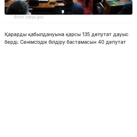
Фото: srbija.gov
Қарардың қабылдануына қарсы 135 депутат дауыс
берді. Сенімсіздік білдіру бастамасын 40 депутат
қолдаса, бір депутат қалыс қалды.
Сербияның Халық скупщинасы – елдің бір палаталы
парламенті.
Еске сала кетейік, биыл мамыр айында Белградта
студенттердің наразылық шеруі кезінде жаппай
тәртіпсіздіктер
болған еді
.
Әлем жаңалықтары
Сербия
Парламент
Назым Бөлесова