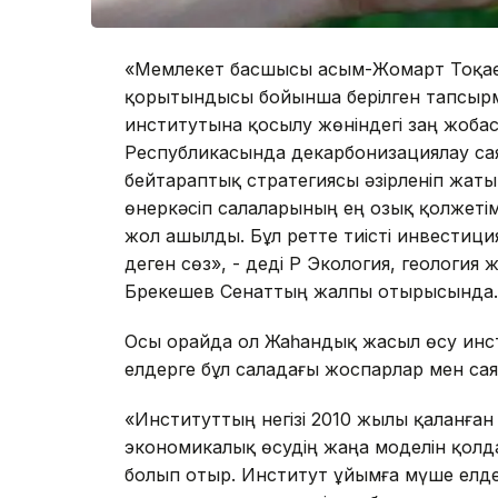
«Мемлекет басшысы Қасым-Жомарт Тоқае
қорытындысы бойынша берілген тапсыр
институтына қосылу жөніндегі заң жобасы 
Республикасында декарбонизациялау саяс
бейтараптық стратегиясы әзірленіп жат
өнеркәсіп салаларының ең озық қолжетім
жол ашылды. Бұл ретте тиісті инвестиция
деген сөз», - деді ҚР Экология, геология
Брекешев Сенаттың жалпы отырысында.
Осы орайда ол Жаһандық жасыл өсу ин
елдерге бұл саладағы жоспарлар мен саяс
«Институттың негізі 2010 жылы қаланған 
экономикалық өсудің жаңа моделін қол
болып отыр. Институт ұйымға мүше елд