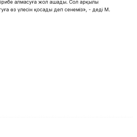
ірибе алмасуға жол ашады. Сол арқылы
уға өз үлесін қосады деп сенеміз», - деді М.