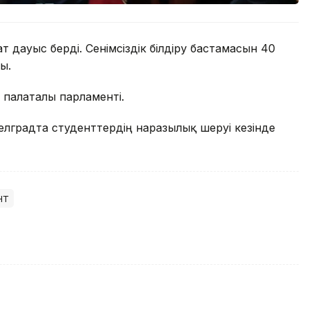
 дауыс берді. Сенімсіздік білдіру бастамасын 40
ы.
 палаталы парламенті.
елградта студенттердің наразылық шеруі кезінде
нт