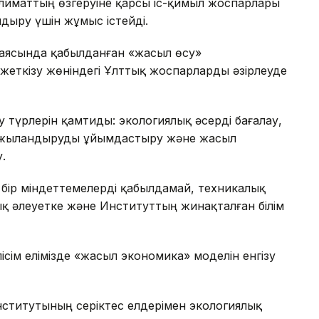
климаттың өзгеруіне қарсы іс-қимыл жоспарлары
ыру үшін жұмыс істейді.
і аясында қабылданған «жасыл өсу»
жеткізу жөніндегі Ұлттық жоспарларды әзірлеуде
ау түрлерін қамтиды: экологиялық әсерді бағалау,
аржыландыруды ұйымдастыру және жасыл
.
 бір міндеттемелерді қабылдамай, техникалық
ық әлеуетке және Институттың жинақталған білім
сім елімізде «жасыл экономика» моделін енгізу
нститутының серіктес елдерімен экологиялық