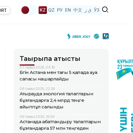
KZ
QZ
РУ
EN
中文
ق ز
ЎЗ
ORT
Тақырыпқа қатысты
07 тамыз 2026, 04:16
Бүгін Астана мен тағы 5 қалада ауа
сапасы нашарлайды
06 тамыз 2026, 22:28
Атырауда экология талаптарын
бұзғандарға 2,4 млрд теңге
айыппұл салынды
06 тамыз 2026, 16:54
Астанада абаттандыру талаптарын
бұзғандарға 57 млн теңгеден