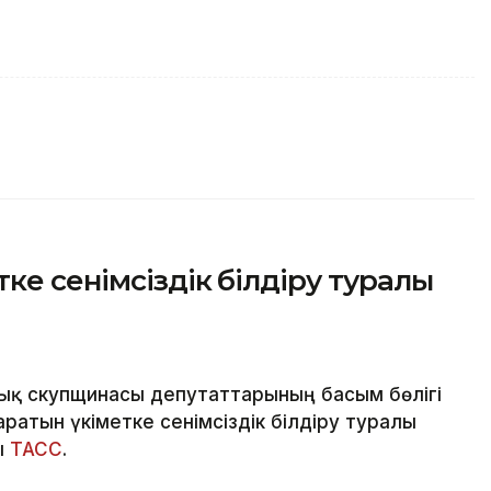
ке сенімсіздік білдіру туралы
ық скупщинасы депутаттарының басым бөлігі
атын үкіметке сенімсіздік білдіру туралы
ы
ТАСС
.