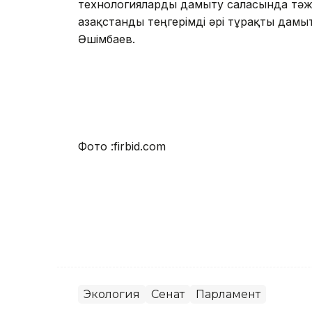
технологияларды дамыту саласында тәж
Қазақстанды теңгерімді әрі тұрақты дамыт
Әшімбаев.
Фото :firbid.com
Экология
Сенат
Парламент