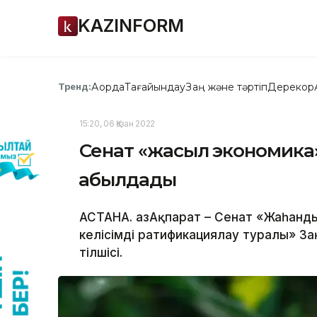
KAZINFORM
Ақорда
Тағайындау
Заң және тәртіп
Дерекқор
Тренд:
15:20, 06 Қазан 2022
Сенат «жасыл экономика»
қабылдады
АСТАНА. ҚазАқпарат – Сенат «Жаһанд
келісімді ратификациялау туралы» З
тілшісі.