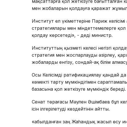
мақсаттарға қол жеткізуге бағытталған 
мен жобаларын қолдауға қаражат жұмылд
Институт ел үкіметтеріне Париж келісім
стратегиялары мен міндеттемелерге қол 
қолдау көрсетеді», - деді министр.
Институттың қызметі келесі негізгі қолд
стратегия мен жоспарлауды әзірлеу, қ
жобаларды енгізу, сондай-ақ білім алмасу
Осы Келісімді ратификациялау қандай да
көмекті тарту мүмкіндігімен сараптамал
базасына қол жеткізуге мүмкіндік береді.
Сенат төрағасы Мәулен Әшімбаев бұл келі
ісін ілгерілетуді көздейтінін айтты.
«Қабылданған заң Жаһандық жасыл өсу и