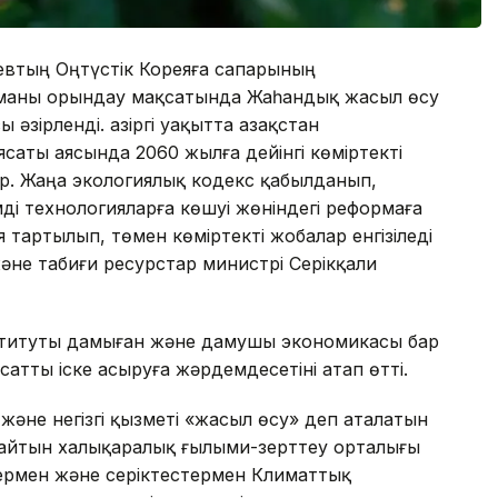
втың Оңтүстік Кореяға сапарының
маны орындау мақсатында Жаһандық жасыл өсу
әзірленді. Қазіргі уақытта Қазақстан
аты аясында 2060 жылға дейінгі көміртекті
ыр. Жаңа экологиялық кодекс қабылданып,
ді технологияларға көшуі жөніндегі реформаға
 тартылып, төмен көміртекті жобалар енгізіледі
 және табиғи ресурстар министрі Серікқали
ституты дамыған және дамушы экономикасы бар
атты іске асыруға жәрдемдесетіні атап өтті.
және негізгі қызметі «жасыл өсу» деп аталатын
дайтын халықаралық ғылыми-зерттеу орталығы
ермен және серіктестермен Климаттық