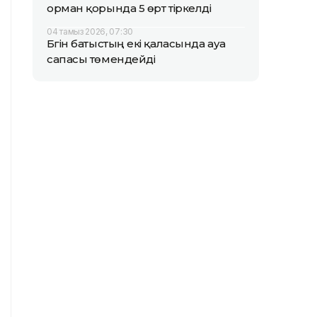
орман қорында 5 өрт тіркелді
04 тамыз 2026, 07:30
Бүгін батыстың екі қаласында ауа
сапасы төмендейді