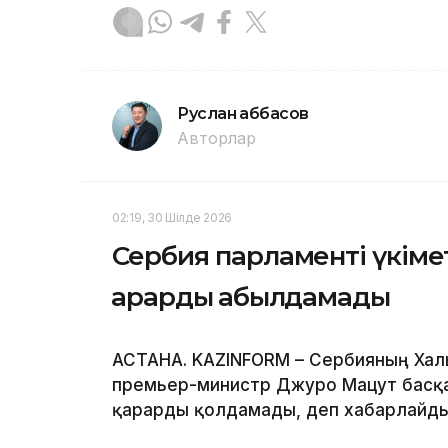
Руслан Ғаббасов
Авторлар
02:19, 30 Шілде 2026
Сербия парламенті үкімет
қарарды қабылдамады
АСТАНА. KAZINFORM – Сербияның Хал
премьер-министр Джуро Мацут басқар
қарарды қолдамады, деп хабарлайд