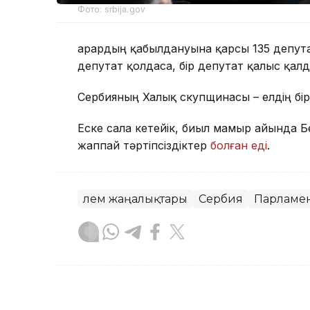
Фото: srbija.gov
Қарардың қабылдануына қарсы 135 депутат
депутат қолдаса, бір депутат қалыс қалд
Сербияның Халық скупщинасы – елдің бір
Еске сала кетейік, биыл мамыр айында Б
жаппай тәртіпсіздіктер
болған еді
.
Әлем жаңалықтары
Сербия
Парламе
Назым Бөлесова