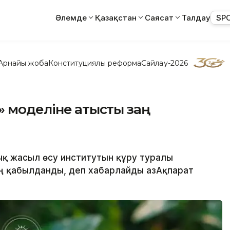
Әлемде
Қазақстан
Саясат
Талдау
SP
Арнайы жоба
Конституциялық реформа
Сайлау-2026
 моделіне қатысты заң
ық жасыл өсу институтын құру туралы
аң қабылданды, деп хабарлайды ҚазАқпарат