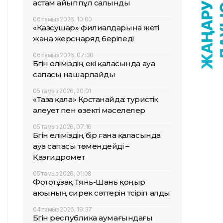
астам айыппұл салынды
06 тамыз 2026, 10:00
«Қазсушар» филиалдарына жеті
жаңа жерснаряд беріледі
06 тамыз 2026, 07:30
Бүгін еліміздің екі қаласында ауа
сапасы нашарлайды
05 тамыз 2026, 20:01
«Таза қала» Қостанайда: туристік
әлеует пен өзекті мәселелер
05 тамыз 2026, 07:16
Бүгін еліміздің бір ғана қаласында
ауа сапасы төмендейді –
Қазгидромет
05 тамыз 2026, 01:08
Фототұзақ Тянь-Шань қоңыр
аюының сирек сәттерін түсіріп алды
04 тамыз 2026, 19:37
Бүгін республика аумағындағы