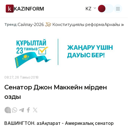
KAZINFORM
KZ
Сайлау-2026
Конституциялық реформа
Арнайы жо
Тренд:
08:27, 26 Тамыз 2018
Сенатор Джон Маккейн өмірден
озды
ВАШИНГТОН. ҚазАқпарат - Америкалық сенатор