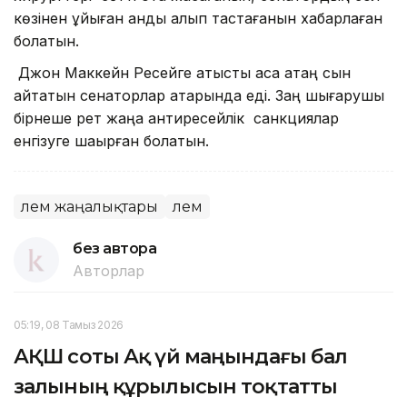
көзінен ұйыған қанды алып тастағанын хабарлаған
болатын.
Джон Маккейн Ресейге қатысты аса қатаң сын
айтатын сенаторлар қатарында еді. Заң шығарушы
бірнеше рет жаңа антиресейлік санкциялар
енгізуге шақырған болатын.
Әлем жаңалықтары
Әлем
без автора
Авторлар
05:19, 08 Тамыз 2026
АҚШ соты Ақ үй маңындағы бал
залының құрылысын тоқтатты