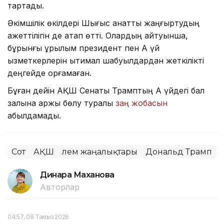
тартады.
Әкімшілік өкілдері Шығыс қанатты жаңғыртудың
қажеттілігін де атап өтті. Олардың айтуынша,
бұрынғы құрылым президент пен Ақ үй
қызметкерлерін ықтимал шабуылдардан жеткілікті
деңгейде қорғамаған.
Бұған дейін АҚШ Сенаты Трамптың Ақ үйдегі бал
залына қаржы бөлу туралы
заң жобасын
қабылдамады.
Сот
АҚШ
Әлем жаңалықтары
Дональд Трамп
Динара Маханова
Авторлар
04:57, 08 Тамыз 2026