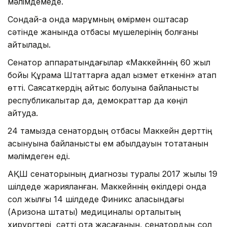
мәлімдемеде.
Сондай-ақ онда марқұмның өмірмен қоштасар
сәтінде жанында отбасы мүшелерінің болғаны
айтылады.
Сенатор аппаратындағылар «Маккейннің 60 жыл
бойы Құрама Штаттарға адал қызмет еткенін» атап
өтті. Саясаткердің қайтыс болуына байланысты
республикалықтар да, демократтар да көңіл
айтуда.
24 тамызда сенатордың отбасы Маккейн дерттің
асқынуына байланысты ем қабылдауын тоқтатқанын
мәлімдеген еді.
АҚШ сенаторының диагнозы туралы 2017 жылы 19
шілдеде жарияланған. Маккейннің өкілдері онда
сол жылғы 14 шілдеде Финикс қаласындағы
(Аризона штаты) медициналық орталықтың
хирургтері сәтті ота жасағанын, сенатордың сол