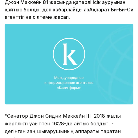
Джон Маккейн 81 жасында қатерлі ісік ауруынан
қайтыс болды, деп хабарлайды ҚазАқпарат Би-Би-Си
агенттігіне сілтеме жасап.
"Сенатор Джон Сидни Маккейн III 2018 жылы
жергілікті уақытпен 16:28-де қайтыс болды", -
делінген заң шығарушының аппараты таратқан