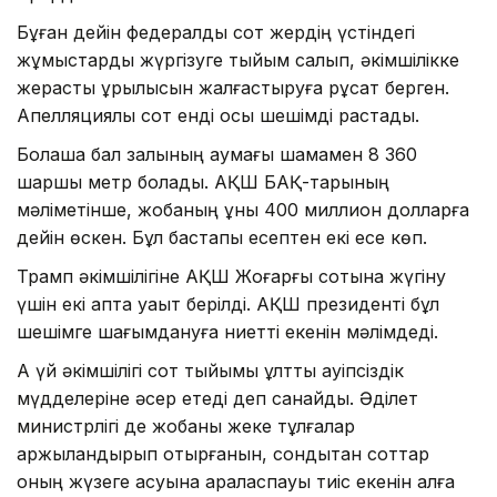
Бұған дейін федералдық сот жердің үстіндегі
жұмыстарды жүргізуге тыйым салып, әкімшілікке
жерасты құрылысын жалғастыруға рұқсат берген.
Апелляциялық сот енді осы шешімді растады.
Болашақ бал залының аумағы шамамен 8 360
шаршы метр болады. АҚШ БАҚ-тарының
мәліметінше, жобаның құны 400 миллион долларға
дейін өскен. Бұл бастапқы есептен екі есе көп.
Трамп әкімшілігіне АҚШ Жоғарғы сотына жүгіну
үшін екі апта уақыт берілді. АҚШ президенті бұл
шешімге шағымдануға ниетті екенін мәлімдеді.
Ақ үй әкімшілігі сот тыйымы ұлттық қауіпсіздік
мүдделеріне әсер етеді деп санайды. Әділет
министрлігі де жобаны жеке тұлғалар
қаржыландырып отырғанын, сондықтан соттар
оның жүзеге асуына араласпауы тиіс екенін алға