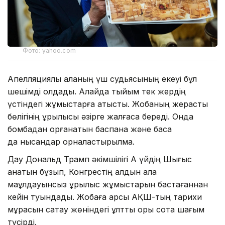
Фото: yahoo.com
Апелляциялық алқаның үш судьясының екеуі бұл
шешімді қолдады. Алайда тыйым тек жердің
үстіндегі жұмыстарға қатысты. Жобаның жерасты
бөлігінің құрылысы әзірге жалғаса береді. Онда
бомбадан қорғанатын баспана және басқа
да нысандар орналастырылмақ.
Дау Дональд Трамп әкімшілігі Ақ үйдің Шығыс
қанатын бұзып, Конгрестің алдын ала
мақұлдауынсыз құрылыс жұмыстарын бастағаннан
кейін туындады. Жобаға қарсы АҚШ-тың тарихи
мұрасын сақтау жөніндегі ұлттық қоры сотқа шағым
түсірді.