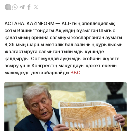
АСТАНА. KAZINFORM — АҚШ-тың апелляциялық
соты Вашингтондағы Ақ үйдің бұзылған Шығыс
қанатының орнына салынуы жоспарланған аумағы
8,36 мың шаршы метрлік бал залының құрылысын
жалғастыруға салынған тыйымды күшінде
қалдырды. Сот мұндай ауқымды жобаны жүзеге
асыру үшін Конгрестің мақұлдауы қажет екенін
мәлімдеді, деп хабарлайды
BBC
.