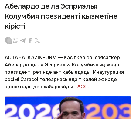
Абелардо де ла Эсприэлья
Колумбия президенті қызметіне
кірісті
АСТАНА. KAZINFORM —
Кәсіпкер әрі саясаткер
Абелардо де ла Эсприэлья Колумбияның жаңа
президенті ретінде ант қабылдады. Инаугурация
рәсімі Caracol телеарнасында тікелей эфирде
көрсетілді, деп хабарлайды
ТАСС
.