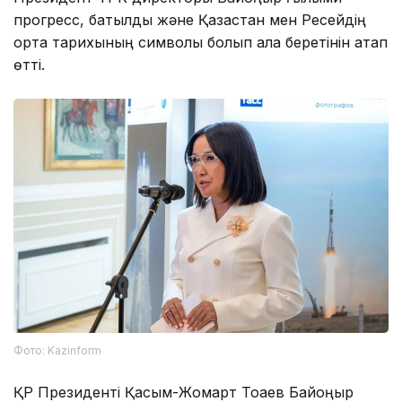
прогресс, батылдық және Қазақстан мен Ресейдің
ортақ тарихының символы болып қала беретінін атап
өтті.
Фото: Kazinform
ҚР Президенті Қасым-Жомарт Тоқаев Байқоңыр