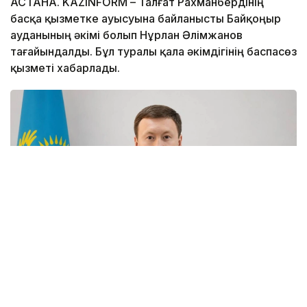
АСТАНА. KAZINFORM – Талғат Рахманбердінің
басқа қызметке ауысуына байланысты Байқоңыр
ауданының әкімі болып Нұрлан Әлімжанов
тағайындалды. Бұл туралы қала әкімдігінің баспасөз
қызметі хабарлады.
Фото: Астана әкімдігі