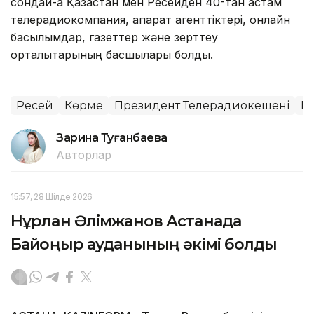
сондай-ақ Қазақстан мен Ресейден 40-тан астам
телерадиокомпания, ақпарат агенттіктері, онлайн
басылымдар, газеттер және зерттеу
орталықтарының басшылары болды.
Ресей
Көрме
Президент Телерадиокешені
Б
Зарина Туғанбаева
Авторлар
15:57, 28 Шілде 2026
Нұрлан Әлімжанов Астанада
Байқоңыр ауданының әкімі болды