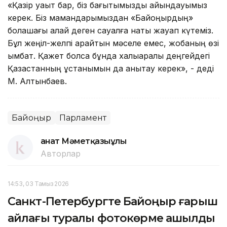
«Қазір уақыт бар, біз бағытымызды айқындауымыз
керек. Біз мамандарымыздан «Байқоңырдың»
болашағы қалай деген сауалға нақты жауап күтеміз.
Бұл жеңіл-желпі қарайтын мәселе емес, жобаның өзі
қымбат. Қажет болса бұнда халықаралық деңгейдегі
Қазақстанның ұстанымын да анықтау керек», - деді
М. Алтынбаев.
Байқоңыр
Парламент
Қанат Мәметқазыұлы
Авторлар
14:53, 03 Тамыз 2026
Санкт-Петербургте Байқоңыр ғарыш
айлағы туралы фотокөрме ашылды