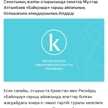
Сенатының жалпы отырысында сенатор Мұхтар
Алтынбаев «Байқоңыр» ғарыш айлағының
болашағына алаңдаушылық білдірді.
Еске салайық, отырыста Қазақстан мен Ресейдің
«Байқоңыр» ғарыш айлағында апаттар болған
жағдайдағы өзара iс-қимыл тәртiбi туралы келісімге