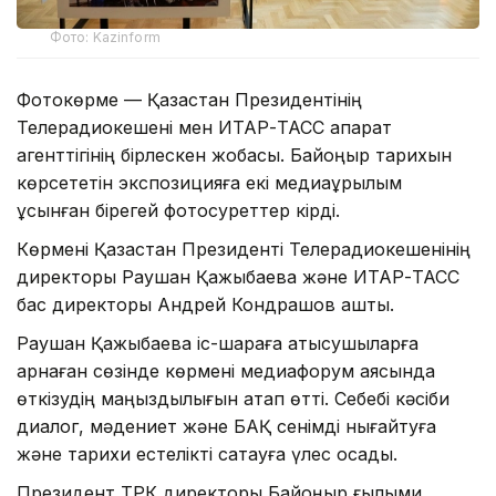
Фото: Kazinform
Фотокөрме — Қазақстан Президентінің
Телерадиокешені мен ИТАР-ТАСС ақпарат
агенттігінің бірлескен жобасы. Байқоңыр тарихын
көрсететін экспозицияға екі медиақұрылым
ұсынған бірегей фотосуреттер кірді.
Көрмені Қазақстан Президенті Телерадиокешенінің
директоры Раушан Қажыбаева және ИТАР-ТАСС
бас директоры Андрей Кондрашов ашты.
Раушан Қажыбаева іс-шараға қатысушыларға
арнаған сөзінде көрмені медиафорум аясында
өткізудің маңыздылығын атап өтті. Себебі кәсіби
диалог, мәдениет және БАҚ сенімді нығайтуға
және тарихи естелікті сақтауға үлес қосады.
Президент ТРК директоры Байқоңыр ғылыми