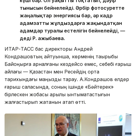
күші бар. Ол уақытты тоқтатып, дәуір
тынысын бейнелейді. Әрбір фотосуретте
жаңалықтар энергиясы бар, әр кадр
адамзатты жұлдыздарға жақындатқан
адамдар туралы естелігін бейнелейді, —
деді Р. Қажыбаева.
ИТАР-ТАСС бас директоры Андрей
Кондрашовтың айтуынша, көрменің тақырыбы
Байқоңырға арналғаны кездейсоқ емес, себебі ғарыш
айлағы — Қазақстан мен Ресейдің ортақ
тарихындағы маңызды тарау. А.Кондрашов елдер
ғарыш саласында, соның ішінде «Бәйтерек»
бірлескен жобасы арқылы ынтымақтастығын
жалғастырып жатқанын атап өтті.