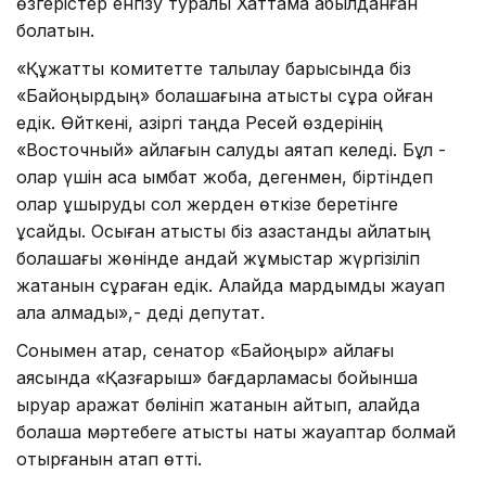
өзгерістер енгізу туралы Хаттама қабылданған
болатын.
«Құжатты комитетте талқылау барысында біз
«Байқоңырдың» болашағына қатысты сұрақ қойған
едік. Өйткені, қазіргі таңда Ресей өздерінің
«Восточный» айлағын салуды аяқтап келеді. Бұл -
олар үшін аса қымбат жоба, дегенмен, біртіндеп
олар ұшыруды сол жерден өткізе беретінге
ұқсайды. Осыған қатысты біз қазақстандық айлақтың
болашағы жөнінде қандай жұмыстар жүргізіліп
жатқанын сұраған едік. Алайда мардымды жауап
ала алмадық»,- деді депутат.
Сонымен қатар, сенатор «Байқоңыр» айлағы
аясында «Қазғарыш» бағдарламасы бойынша
қыруар қаражат бөлініп жатқанын айтып, алайда
болашақ мәртебеге қатысты нақты жауаптар болмай
отырғанын атап өтті.