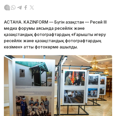
АСТАНА. KAZINFORM — Бүгін Қазақстан — Ресей ІІІ
медиа форумы аясында ресейлік және
қазақстандық фотографтардың «Ғарышты игеру
ресейлік және қазақстандық фотографтардың
көзімен» атты фотокөрме ашылды.