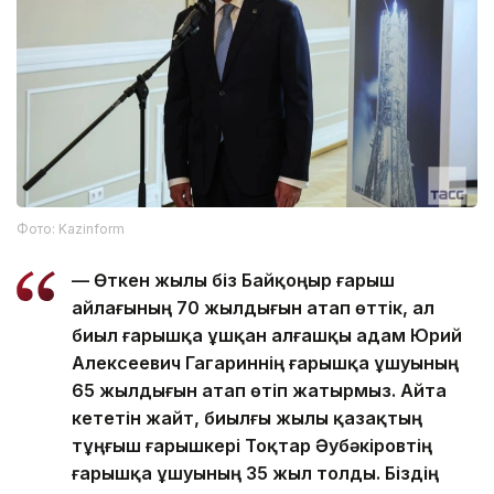
Фото: Kazinform
— Өткен жылы біз Байқоңыр ғарыш
айлағының 70 жылдығын атап өттік, ал
биыл ғарышқа ұшқан алғашқы адам Юрий
Алексеевич Гагариннің ғарышқа ұшуының
65 жылдығын атап өтіп жатырмыз. Айта
кететін жайт, биылғы жылы қазақтың
тұңғыш ғарышкері Тоқтар Әубәкіровтің
ғарышқа ұшуының 35 жыл толды. Біздің