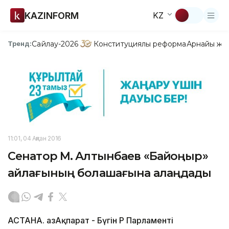
KAZINFORM
KZ
Сайлау-2026
Конституциялық реформа
Арнайы жо
Тренд:
11:01, 04 Ақпан 2016
Сенатор М. Алтынбаев «Байқоңыр»
айлағының болашағына алаңдады
АСТАНА. ҚазАқпарат - Бүгін ҚР Парламенті