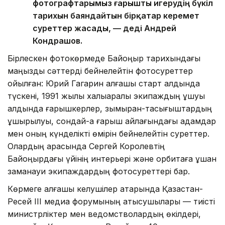
фотографтарымыз ғарышты игерудің бүкіл
тарихын баяндайтын бірқатар керемет
суреттер жасады, — деді Андрей
Кондрашов.
Бірлескен фотокөрмеде Байқоңыр тарихындағы
маңызды сәттерді бейнелейтін фотосуреттер
қойылған: Юрий Гагарин алғашқы старт алдында
түскені, 1991 жылы халықаралық экипаждың ұшуы
алдында ғарышкерлер, зымыран-тасығыштардың
ұшырылуы, сондай-ақ ғарыш айлағындағы адамдар
мен оның күнделікті өмірін бейнелейтін суреттер.
Олардың арасында Сергей Королевтің
Байқоңырдағы үйінің интерьері және орбитаға ұшқан
заманауи экипаждардың фотосуреттері бар.
Көрмеге алғашқы келушілер қатарында Қазақстан-
Ресей ІІІ медиа форумының қатысушылары — тиісті
министрліктер мен ведомстволардың өкілдері,