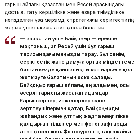
ғарыш айлағы Қазақстан мен Ресей арасындағы
достыққа, тату көршілікке және өзара тиімділікке
негізделген ұзақ мерзімді стратегиялық серіктестіктің
жарқын үлгісі екенін атап өткен болатын.
— Қазақстан үшін Байқоңыр — ерекше
мақтаныш, ал Ресей үшін бұл ғарыш
тарихындағы маңызды тарау. Бұл сенім,
серіктестік және дамуға ортақ міндеттеме
болған кезде қаншалықты көп нәрсеге қол
жеткізуге болатынын еске салады.
Байқоңыр ғарыш айлағы, ең алдымен, осы
әсерлі тарихты жасаған адамдар.
Ғарышкерлер, инженерлер және
зерттеушілермен қатар, Байқоңырды
жаһандық және ұлттық жадта мәңгілікке
қалдырған тілшілер мен фотографтарды
атап өткен жөн. Фотосуреттің таңғажайып