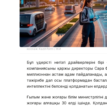
коллаж: Kazinform / ЖИ
Бұл үдерістің негізгі драйверлерінің б
компаниясының қаржы директоры Сара Ф
миллионнан астам адам пайдаланады, 
тәжірибе дәл осы платформадан бастал
интеллектіні белсенді қолданатын елдерд
Ғылым және жоғары білім министрлігінің 
жоғары алғашқы 30 елдің ішінде. Қолда