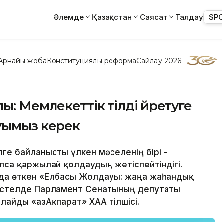
Әлемде
Қазақстан
Саясат
Талдау
SP
Арнайы жоба
Конституциялық реформа
Сайлау-2026
: Мемлекеттік тілді үйретуге
уымыз керек
ілге байланысты үлкен мәселенің бірі -
олса қаржылай қолдаудың жетіспейтіндігі.
ада өткен «Елбасы Жолдауы: жаңа жаһандық
к үстелде Парламент Сенатының депутаты
лайды «ҚазАқпарат» ХАА тілшісі.