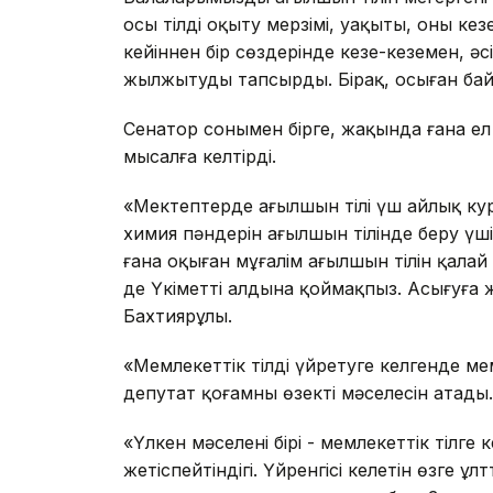
осы тілді оқыту мерзімі, уақыты, оның кез
кейіннен бір сөздерінде кезең-кезеңмен,
жылжытуды тапсырды. Бірақ, осыған байл
Сенатор сонымен бірге, жақында ғана е
мысалға келтірді.
«Мектептерде ағылшын тілі үш айлық кур
химия пәндерін ағылшын тілінде беру үші
ғана оқыған мұғалім ағылшын тілін қалай 
де Үкіметтің алдына қоймақпыз. Асығуға 
Бахтиярұлы.
«Мемлекеттік тілді үйретуге келгенде м
депутат қоғамның өзекті мәселесін атады.
«Үлкен мәселенің бірі - мемлекеттік тілге
жетіспейтіндігі. Үйренгісі келетін өзге ұл