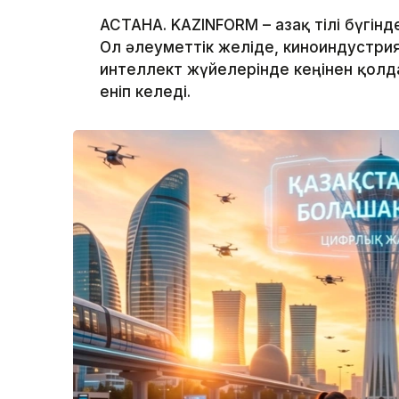
АСТАНА. KAZINFORM – Қазақ тілі бүгі
Ол әлеуметтік желіде, киноиндустр
интеллект жүйелерінде кеңінен қолд
еніп келеді.