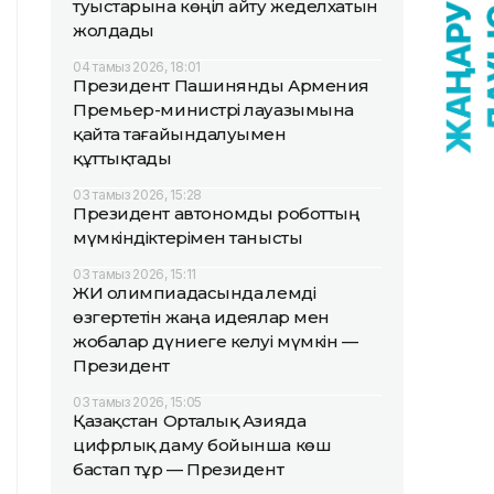
туыстарына көңіл айту жеделхатын
жолдады
04 тамыз 2026, 18:01
Президент Пашинянды Армения
Премьер-министрі лауазымына
қайта тағайындалуымен
құттықтады
03 тамыз 2026, 15:28
Президент автономды роботтың
мүмкіндіктерімен танысты
03 тамыз 2026, 15:11
ЖИ олимпиадасында әлемді
өзгертетін жаңа идеялар мен
жобалар дүниеге келуі мүмкін —
Президент
03 тамыз 2026, 15:05
Қазақстан Орталық Азияда
цифрлық даму бойынша көш
бастап тұр — Президент