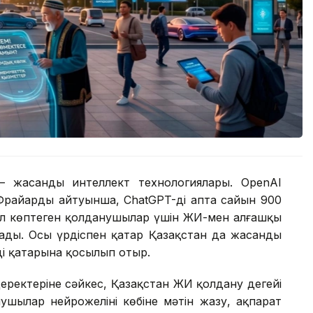
ірі – жасанды интеллект технологиялары. OpenAI
райардың айтуынша, ChatGPT-ді апта сайын 900
ал көптеген қолданушылар үшін ЖИ-мен алғашқы
ады. Осы үрдіспен қатар Қазақстан да жасанды
ің қатарына қосылып отыр.
деректеріне сәйкес, Қазақстан ЖИ қолдану деңгейі
нушылар нейрожеліні көбіне мәтін жазу, ақпарат