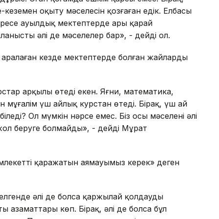
ең-кезеңмен оқыту мәселесін қозғаған едік. Елбасы
 әсіресе ауылдық мектептерде ары қарай
анысты әлі де мәселелер бар», - дейді ол.
л аралаған кезде мектептерде болған жайларды
стар арқылы өтеді екен. Яғни, математика,
н мұғалім үш айлық курстан өтеді. Бірақ, үш ай
біледі? Ол мүмкін нәрсе емес. Біз осы мәселені әлі
жол беруге болмайды», - дейді Мұрат
емлекеттің қаражатын аямауымыз керек» деген
 келгенде әлі де болса қаржылай қолдаудың
ттың азаматтары көп. Бірақ, әлі де болса бұл