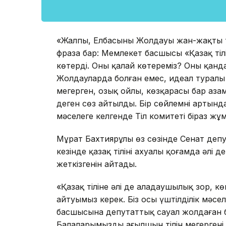
«Жалпы, Елбасының Жолдауы жан-жақты 
фраза бар: Мемлекет басшысы «Қазақ тілі
көтерді. Оны қалай көтереміз? Оның қанд
Жолдауларда болған емес, идеал туралы сө
меңгерген, озық ойлы, көзқарасы бар аз
деген сөз айтылды. Бір сөйлемнің артынд
мәселеге келгенде Тіл комитеті біраз жұм
Мұрат Бахтиярұлы өз сөзінде Сенат депут
кезінде қазақ тілінің ахуалы қоғамда әлі 
жеткізгенін айтады.
«Қазақ тіліне әлі де алаңдаушылық зор, к
айтуымыз керек. Біз осы үштілділік мәсе
басшысына депутаттық сауал жолдаған б
Балаларымыздың ағылшын тілін меңгергені