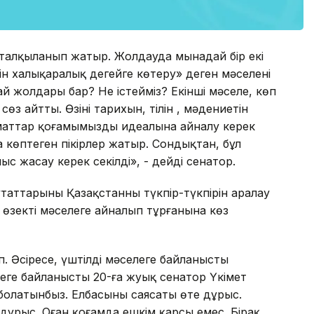
талқыланып жатыр. Жолдауда мынадай бір екі
н халықаралық деңгейге көтеру» деген мәселені
ай жолдары бар? Не істейміз? Екінші мәселе, көп
з айтты. Өзінің тарихын, тілін , мәдениетін
аматтар қоғамымыздың идеалына айналу керек
а көптеген пікірлер жатыр. Сондықтан, бұл
ыс жасау керек секілді», - дейді сенатор.
аттарының Қазақстанның түкпір-түкпірін аралау
де өзекті мәселеге айналып тұрғанына көз
өп. Әсіресе, үштілді мәселеге байланысты
леге байланысты 20-ға жуық сенатор Үкімет
олатынбыз. Елбасының саясаты өте дұрыс.
 дұрыс. Оған қоғамда ешкім қарсы емес. Бірақ,