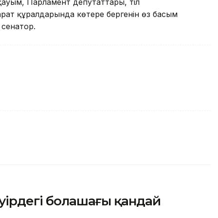
қауым, Парламент депутаттары, тіл
рат құралдарында көтере бергенін өз басым
 сенатор.
әуірдегі болашағы қандай