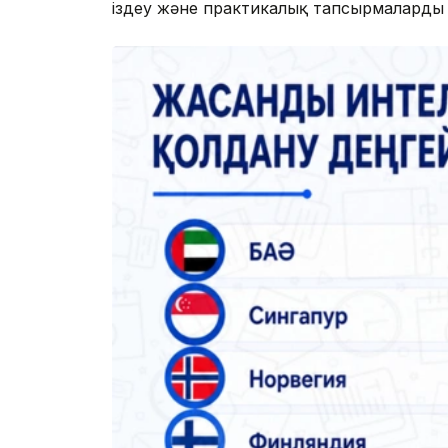
іздеу және практикалық тапсырмаларды