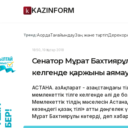
KAZINFORM
Ақорда
Тағайындау
Заң және тәртіп
Дерекқор
Тренд:
18:50, 19 Қаңтар 2018
Сенатор Мұрат Бахтиярұлы
келгенде қаржыны аяма
АСТАНА. ҚазАқпарат - Қазақстандағы т
мемлекеттік тілге келгенде әлі де б
Мемлекеттік тілдің мәселесін Астан
кезеңдегі қазақ тілі» атты дөңгеле
Мұрат Бахтиярұлы көтерді, деп хабар