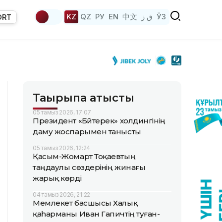
KZ
QZ
РУ
EN
中文
ق ز
ЎЗ
ORT
Тақырыпқа қатысты
05 тамыз 2026, 17:07
Президент «Бәйтерек» холдингінің
даму жоспарымен танысты
05 тамыз 2026, 12:24
Қасым-Жомарт Тоқаевтың
таңдаулы сөздерінің жинағы
жарық көрді
04 тамыз 2026, 21:22
Мемлекет басшысы Халық
қаһарманы Иван Гапичтің туған-