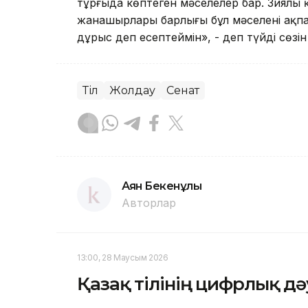
тұрғыда көптеген мәселелер бар. Зиялы 
жанашырлары барлығы бұл мәселені ақпа
дұрыс деп есептеймін», - деп түйді сөзін
Тіл
Жолдау
Сенат
Аян Бекенұлы
Авторлар
13:00, 28 Маусым 2026
Қазақ тілінің цифрлық д