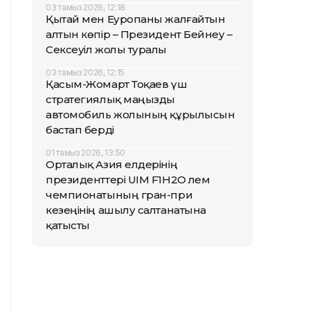
03 тамыз 2026, 12:18
Қытай мен Еуропаны жалғайтын
алтын көпір – Президент Бейнеу –
Сексеуіл жолы туралы
03 тамыз 2026, 12:15
Қасым-Жомарт Тоқаев үш
стратегиялық маңызды
автомобиль жолының құрылысын
бастап берді
01 тамыз 2026, 13:50
Орталық Азия елдерінің
президенттері UIM F1H2O әлем
чемпионатының гран-при
кезеңінің ашылу салтанатына
қатысты