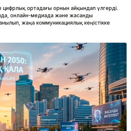
нде цифрлық ортадағы орнын айқындап үлгерді.
ияда, онлайн-медиада және жасанды
анылып, жаңа коммуникациялық кеңістікке