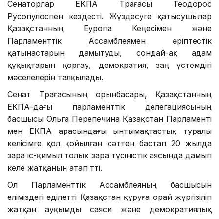
Сенаторлар ЕКПА Төрағасы Теодорос
Русопулоспен кездесті. Жүздесуге қатысушылар
Қазақстанның Еуропа Кеңесімен және
Парламенттік Ассамблеямен әріптестік
қатынастарын дамытуды, сондай-ақ адам
құқықтарын қорғау, демократия, заң үстемдігі
мәселелерін талқылады.
Сенат Төрағасының орынбасары, Қазақстанның
ЕКПА-дағы парламенттік делегациясының
басшысы Ольга Перепечина Қазақстан Парламенті
мен ЕКПА арасындағы ынтымақтастық туралы
келісімге қол қойылған сәттен бастап 20 жылда
өзара іс-қимыл толық өзара түсіністік аясында дамып
келе жатқанын атап өтті.
Ол Парламенттік Ассамблеяның басшысын
еліміздегі әділетті Қазақстан құруға орай жүргізіліп
жатқан ауқымды саяси және демократиялық