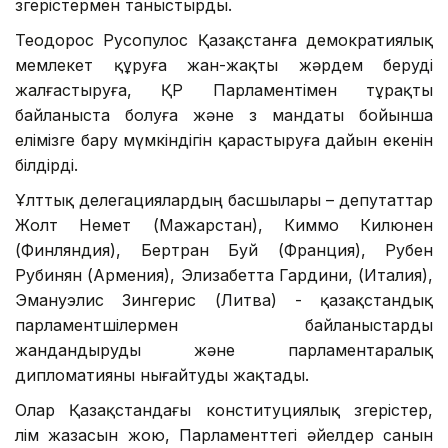
өзгерістермен таныстырды.
Теодорос Русопулос Қазақстанға демократиялық
мемлекет құруға жан-жақты жәрдем беруді
жалғастыруға, ҚР Парламентімен тұрақты
байланыста болуға және өз мандаты бойынша
елімізге бару мүмкіндігін қарастыруға дайын екенін
білдірді.
Ұлттық делегациялардың басшылары – депутаттар
Жолт Немет (Мажарстан), Киммо Килюнен
(Финляндия), Бертран Буй (Франция), Рубен
Рубинян (Армения), Элизабетта Гардини, (Италия),
Эмануэлис Зингерис (Литва) - қазақстандық
парламентшілермен байланыстарды
жандандыруды және парламентаралық
дипломатияны нығайтуды жақтады.
Олар Қазақстандағы конституциялық өзгерістер,
өлім жазасын жою, Парламенттегі әйелдер санын