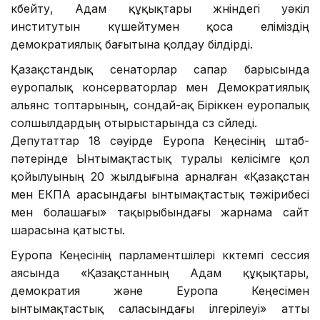
көбейту, Адам құқықтары жөніндегі уәкіл
институтын күшейтумен қоса еліміздің
демократиялық бағытына қолдау білдірді.
Қазақстандық сенаторлар сапар барысында
еуропалық консерваторлар мен Демократиялық
альянс топтарының, сондай-ақ Біріккен еуропалық
солшылдардың отырыстарында сөз сөйледі.
Депутаттар 18 сәуірде Еуропа Кеңесінің штаб-
пәтерінде Ынтымақтастық туралы келісімге қол
қойылуының 20 жылдығына арналған «Қазақстан
мен ЕКПА арасындағы ынтымақтастық тәжірибесі
мен болашағы» тақырыбындағы жарнама сайт
шарасына қатысты.
Еуропа Кеңесінің парламентшілері көктемгі сессия
аясында «Қазақстанның Адам құқықтары,
демократия және Еуропа Кеңесімен
ынтымақтастық саласындағы ілгерілеуі» атты