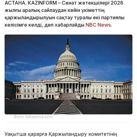
АСТАНА. KAZINFORM – Сенат жетекшілері 2026
жылғы аралық сайлаудан кейін үкіметтің
қаржыландырылуын сақтау туралы екі партиялы
келісімге келді, деп хабарлайды
NBC News
.
Фото: britannica.com
Уақытша қарарға Қаржыландыру комитетінің