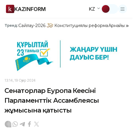
KAZINFORM
KZ
Сайлау-2026
Конституциялық реформа
Арнайы жо
Тренд:
13:14, 19 Сәуір 2024
Сенаторлар Еуропа Кеңесінің
Парламенттік Ассамблеясы
жұмысына қатысты