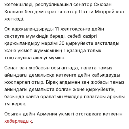
жетекшілері, республикашыл сенатор Сьюзан
Коллинз бен демократ сенатор Пэтти Мюррей қол
жеткізді.
Ол қаржыландыруды 11 желтоқсанға дейін
сақтауға мүмкіндік береді, себебі қазіргі
қаржыландыру мерзімі 30 қыркүйекте аяқталады
және үкімет жұмысының 1 қазанда толық
тоқталуына әкелуі мүмкін.
Сенат заң жобасын осы аптада, палата тамыз
айындағы демалысқа кеткенге дейін қабылдауды
жоспарлап отыр. Бірақ алдымен заң жобасы тамыз
айындағы демалыста болған және қыркүйектің
басында қайта оралатын Өкілдер палатасы арқылы
өтуі керек.
Осыған дейін Армения үкіметі отставкаға кеткенін
хабарладық
.