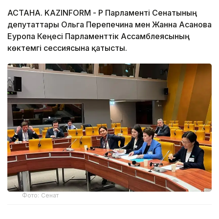
АСТАНА. KAZINFORM - ҚР Парламенті Сенатының
депутаттары Ольга Перепечина мен Жанна Асанова
Еуропа Кеңесі Парламенттік Ассамблеясының
көктемгі сессиясына қатысты.
Фото: Сенат