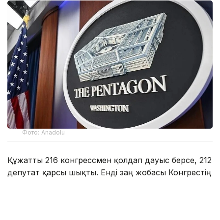
Фото: Anadolu
Құжатты 216 конгрессмен қолдап дауыс берсе, 212
депутат қарсы шықты. Енді заң жобасы Конгрестің
Сенатына жолданады. Егер жоғарғы палата
да мақұлдаса, құжатқа қол қою үшін АҚШ
президенті Дональд Трампқа жіберіледі.