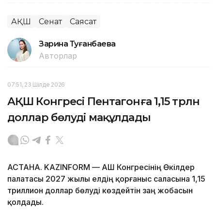
АҚШ
Сенат
Саясат
Зарина Туғанбаева
Авторлар
07:51, 23 Шілде 2026
АҚШ Конгресі Пентагонға 1,15 трлн
доллар бөлуді мақұлдады
АСТАНА. KAZINFORM — АҚШ Конгресінің Өкілдер
палатасы 2027 жылы елдің қорғаныс саласына 1,15
триллион доллар бөлуді көздейтін заң жобасын
қолдады.