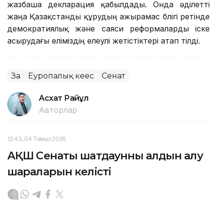
жазбаша декларация қабылдады. Онда әділетті
жаңа Қазақстанды құрудың ажырамас бөлігі ретінде
демократиялық және саяси реформаларды іске
асырудағы еліміздің елеулі жетістіктері атап өтілді.
Заң
Еуропалық кеңес
Сенат
Асхат Райқұл
Авторлар
12:43, 04 Тамыз 2026
АҚШ Сенаты шатдаунның алдын алу
шараларын келісті