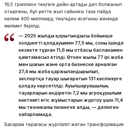
16,5 триллион теңгеге дейін артады деп болжанып
отырғаны, бұл ретте жыл сайынғы таза пайда
көлемі 400 миллиард теңгеден асатыны жөнінде
мәлімет берілді.
— 2025 жылдың қорытындысы бойынша
холдингтің қолдауымен 77,5 мың, соның ішінде
кезекте тұрған 11,6 мың отбасы баспанамен
қамтамасыз етілді. Өткен жылы 77 ірі жоба
мен шағын және орта бизнеске арналған
27,4 мың жоба қаржыландырылып,
экспортқа тауар шығаратын 131 кәсіпкерге
қолдау көрсетілді. Ауылшаруашылық
тауарларын өндіретін 7,2 мың агроқұрылым
көктемгі егіс жұмыстарын жүргізу үшін 11,4
мың техниканы лизингке алды, — делінген
хабарламада.
Басқарма төрағасы жүргізіліп жатқан трансформация