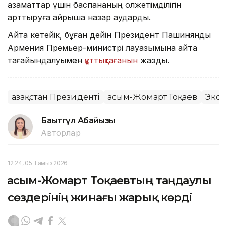
азаматтар үшін баспананың қолжетімділігін
арттыруға айрықша назар аударды.
Айта кетейік, бұған дейін Президент Пашинянды
Армения Премьер-министрі лауазымына қайта
тағайындалуымен
құттықтағанын
жаздық.
Қазақстан Президенті
Қасым-Жомарт Тоқаев
Экон
Бақытгүл Абайқызы
Авторлар
12:24, 05 Тамыз 2026
Қасым-Жомарт Тоқаевтың таңдаулы
сөздерінің жинағы жарық көрді