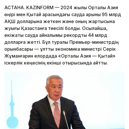
АСТАНА. KAZINFORM — 2024 жылы Орталық Азия
өңірі мен Қытай арасындағы сауда қарқыны 95 млрд
АҚШ долларына жеткен және оның жартысына
жуығы Қазақстанға тиесілі болды. Осылайша,
екіжақты сауда айналымы рекордтық 44 млрд
долларға жетті. Бұл туралы Премьер-министрдің
орынбасары — ұлттық экономика министрі Серік
Жұманғарин елордада «Орталық Азия — Қытай»
іскерлік кеңесінің екінші отырысында айтты.