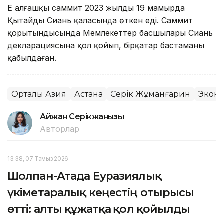
Ең алғашқы саммит 2023 жылдың 19 мамырда
Қытайдың Сиань қаласында өткен еді. Саммит
қорытындысында Мемлекеттер басшылары Сиань
декларациясына қол қойып, бірқатар бастаманы
қабылдаған.
Орталық Азия
Астана
Серік Жұманғарин
Экон
Айжан Серікжанқызы
Авторлар
13:38, 07 Тамыз 2026
Шолпан-Атада Еуразиялық
үкіметаралық кеңестің отырысы
өтті: алты құжатқа қол қойылды