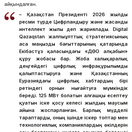
айқындалған.
– Қазақстан Президенті 2026 жылды
ресми түрде Цифрландыру және жасанды
интеллект жылы деп жариялады. Digital
Qazaqstan жалпыұлттық стратегиясының
аса маңызды бағыттарының қатарында
Екібастұз қаласындағы «ДӨО алқабын»
құру жобасы бар. Жоба халықаралық
деңгейдегі цифрлық инфрақұрылымды
қалыптастыруға және Қазақстанның
Еуразиядағы цифрлық хабтардың бірі
ретіндегі орнын нығайтуға мүмкіндік
береді. 125 МВт болатын алғашқы есептеу
қуатын іске қосу келесі жылдың маусым
айына жоспарланған. Барлық мүдделі
тараптарды, оның ішінде іскер топтар мен
технологиялық компаниялардың өкілдерін