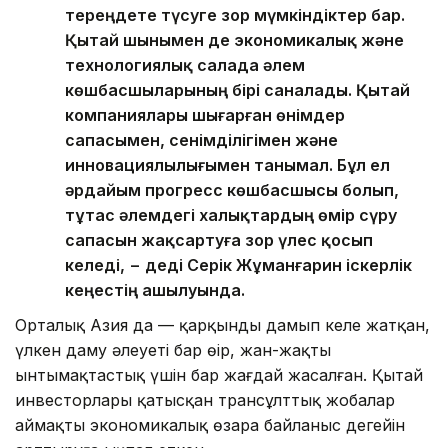
тереңдете түсуге зор мүмкіндіктер бар.
Қытай шынымен де экономикалық және
технологиялық салада әлем
көшбасшыларының бірі саналады. Қытай
компаниялары шығарған өнімдер
сапасымен, сенімділігімен және
инновациялылығымен танымал. Бұл ел
әрдайым прогресс көшбасшысы болып,
тұтас әлемдегі халықтардың өмір сүру
сапасын жақсартуға зор үлес қосып
келеді, − деді Серік Жұманғарин іскерлік
кеңестің ашылуында.
Орталық Азия да — қарқынды дамып келе жатқан,
үлкен даму әлеуеті бар өңір, жан-жақты
ынтымақтастық үшін бар жағдай жасалған. Қытай
инвесторлары қатысқан трансұлттық жобалар
аймақтың экономикалық өзара байланыс деңгейін