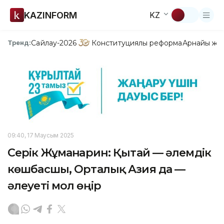
KAZINFORM
KZ
Сайлау-2026
Конституциялық реформа
Арнайы жо
Тренд:
09:40, 17 Маусым 2025
Серік Жұманғарин: Қытай — әлемдік
көшбасшы, Орталық Азия да —
әлеуеті мол өңір