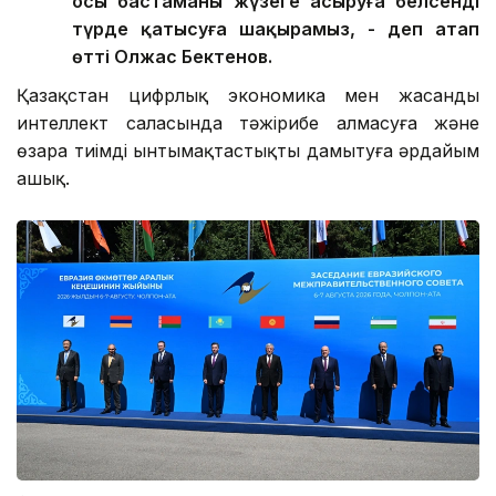
осы бастаманы жүзеге асыруға белсенді
түрде қатысуға шақырамыз, - деп атап
өтті Олжас Бектенов.
Қазақстан цифрлық экономика мен жасанды
интеллект саласында тәжірибе алмасуға және
өзара тиімді ынтымақтастықты дамытуға әрдайым
ашық.