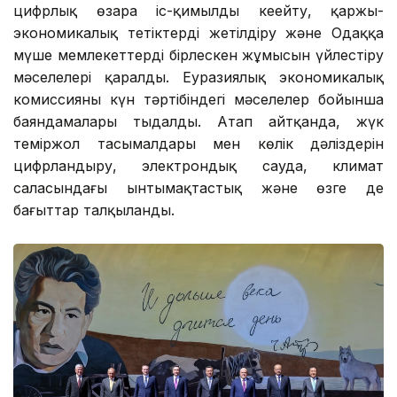
цифрлық өзара іс-қимылды кеңейту, қаржы-
экономикалық тетіктерді жетілдіру және Одаққа
мүше мемлекеттердің бірлескен жұмысын үйлестіру
мәселелері қаралды. Еуразиялық экономикалық
комиссияның күн тәртібіндегі мәселелер бойынша
баяндамалары тыңдалды. Атап айтқанда, жүк
теміржол тасымалдары мен көлік дәліздерін
цифрландыру, электрондық сауда, климат
саласындағы ынтымақтастық және өзге де
бағыттар талқыланды.