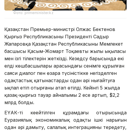
Фото: primeminister.kz
Қазақстан Премьер-министрі Олжас Бектенов
Қырғыз Республикасының Президенті Садыр
Жапаровқа Қазақстан Республикасының Мемлекет
басшысы Қасым-Жомарт Тоқаевтың жылы ықыласы
мен ізгі тілектерін жеткізді. Кезедсу барысында екі
елдің көшбасшылары арасындағы сенімге құрылған
саяси диалог пен өзара түсіністікке негізделген
одақтастық қатынастарды одан әрі нығайтуға
ықпал етіп отырғаны атап өтілді. Кейінгі 5 жылда
қазақ-қырғыз тауар айналымы 2 есе артып, $2,2
млрд болды.
ЕҮАК-тің кеңейтілген құрамдағы отырысында
Еуразиялық экономикалық одақтың ішкі нарығын
одан әрі дамыту, салалық интеграцияны тереңдету,