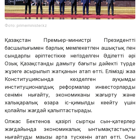
Фото: primeminister.kz
Қазақстан Премьер-министрі Президенттің
басшылығымен барлық мемлекетпен ашықтық пен
сындарлы әріптестікке негізделген Әділетті әрі
Озық Қазақстанды дамыту бағыты дәйекті түрде
жұзеге асырылып жатқанын атап өтті. Еліміздің жаңа
Конституциясында көзделген ауқымды
институционалдық реформалар инвесторлардың
сенімін нығайту, экономиканы жаңғырту және
халықаралық өзара іс-қимылды кеңейту үшін
қолайлы жағдай қалыптастырады.
Олжас Бектенов қазіргі сыртқы сын-қатерлер
жағдайында экономикалық ынтымақтастықты
нығайтудың маңызы арта түскенін атап өтті. Оның