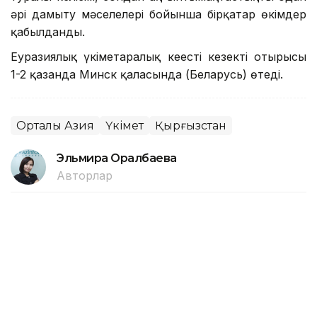
әрі дамыту мәселелері бойынша бірқатар өкімдер
қабылданды.
Еуразиялық үкіметаралық кеңестің кезекті отырысы
1-2 қазанда Минск қаласында (Беларусь) өтеді.
Орталық Азия
Үкімет
Қырғызстан
Эльмира Оралбаева
Авторлар
20:50, 04 Тамыз 2026
Қазақстан — Орталық Азияда
аналарды әлеуметтік қолдау
деңгейі ең жоғары елдердің бірі