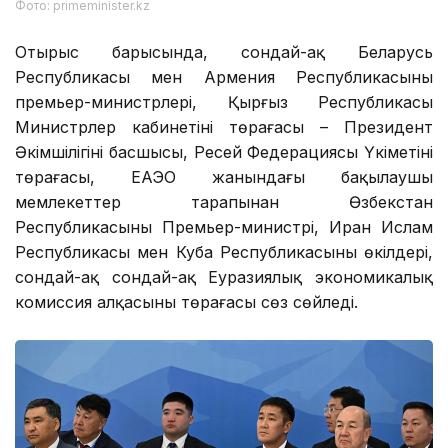
Фото: primeminister.kz
Отырыс барысында, сондай-ақ Беларусь
Республикасы мен Армения Республикасының
премьер-министрлері, Қырғыз Республикасы
Министрлер кабинетінің төрағасы – Президент
Әкімшілігінің басшысы, Ресей Федерациясы Үкіметінің
төрағасы, ЕАЭО жанындағы бақылаушы
мемлекеттер тарапынан Өзбекстан
Республикасының Премьер-министрі, Иран Ислам
Республикасы мен Куба Республикасының өкілдері,
сондай-ақ сондай-ақ Еуразиялық экономикалық
комиссия алқасының төрағасы сөз сөйледі.