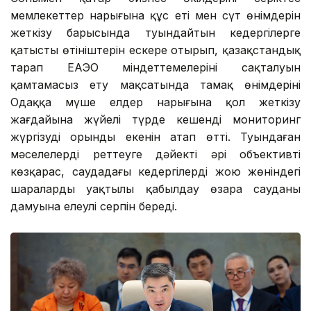
мемлекеттер нарығына құс еті мен сүт өнімдерін
жеткізу барысында туындайтын кедергілерге
қатысты өтініштерін ескере отырып, қазақстандық
тарап ЕАЭО міндеттемелерінің сақталуын
қамтамасыз ету мақсатында тамақ өнімдерінің
Одаққа мүше елдер нарығына қол жеткізу
жағдайына жүйелі түрде кешенді мониторинг
жүргізудің орынды екенін атап өтті. Туындаған
мәселелерді реттеуге дәйекті әрі объективті
көзқарас, саудадағы кедергілерді жою жөніндегі
шараларды уақтылы қабылдау өзара сауданың
дамуына елеулі серпін береді.