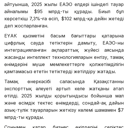
айтуынша, 2025 жылы ЕАЭО елдері ішіндегі тауар
айналымы $95 млрд-ты құрады. Биыл бұл
көрсеткіш 7,3%-ға өсіп, $102 млрд-қа дейін жетеді
деп жоспарланған.
ЕҮАК қызметінің басым бағыттары қатарына
цифрлық сауда тетіктерін дамыту, ЕАЭО-ның
интеграцияланған ақпараттық жүйесі аясында
жасанды интеллект технологияларын енгізу, тамақ
өнімдерінің мүше мемлекеттерге қолжетімділігін
қамтамасыз ететін тетіктерді жетілдіру жатады.
Тамақ өнеркәсібі саласында Қазақстанның
экспорттық әлеуеті артып келе жатқаны атап
өтілді. 2025 жылдың қорытындысы бойынша мал
және өсімдік тектес өнімдерді, сондай-ақ дайын
азық-түлік тауарларын жеткізу көлемі шамамен $7
млрд-ты құрады.
Сонымен қатар бизнес өкілдерінің серіктес