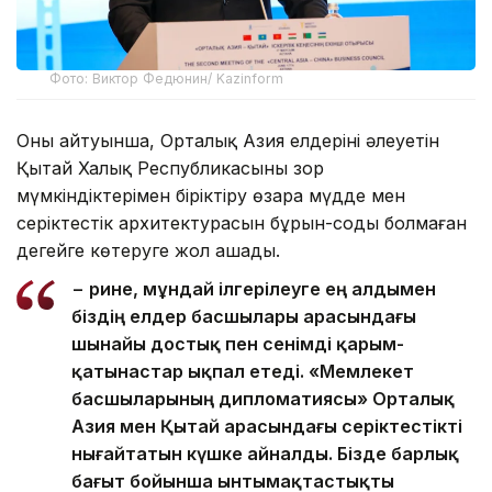
Фото: Виктор Федюнин/ Kazinform
Оның айтуынша, Орталық Азия елдерінің әлеуетін
Қытай Халық Республикасының зор
мүмкіндіктерімен біріктіру өзара мүдде мен
серіктестік архитектурасын бұрын-соңды болмаған
деңгейге көтеруге жол ашады.
− Әрине, мұндай ілгерілеуге ең алдымен
біздің елдер басшылары арасындағы
шынайы достық пен сенімді қарым-
қатынастар ықпал етеді. «Мемлекет
басшыларының дипломатиясы» Орталық
Азия мен Қытай арасындағы серіктестікті
нығайтатын күшке айналды. Бізде барлық
бағыт бойынша ынтымақтастықты