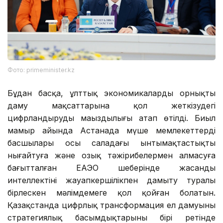
Фото: primeminister.kz
Бұдан басқа, ұлттық экономикалардың орнықты
даму мақсаттарына қол жеткізудегі
цифрландырудың маңыздылығы атап өтілді. Биыл
мамыр айында Астанада мүше мемлекеттердің
басшылары осы саладағы ынтымақтастықты
нығайтуға және озық тәжірибелермен алмасуға
бағытталған ЕАЭО шеңберінде жасанды
интеллектіні жауапкершілікпен дамыту туралы
бірлескен мәлімдемеге қол қойған болатын.
Қазақстанда цифрлық трансформация ел дамуының
стратегиялық басымдықтарының бірі ретінде