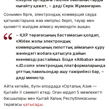
нығайту қажет, − деді Серік Жұманғарин.
Сонымен бірге, электрондық коммерция сауда
қатынастарына жаңа импульс беріп, тауар мен
қызметті жылдам алмасу мүмкіндігін ашқан.
− ҚХР төрағасының бастамасын қолдап,
«Жібек жолы электрондық
коммерциясының пилоттық аймағын» құру
жөніндегі жобаға қатысуға дайын
екенімізді растаймыз. Бізде «Alibaba» және
«JD.com» электрондық платформаларында
ұлттық павильондар ашу тәжірибесі бар, −
деді министр.
Айта кетейік, бүгін елордада «Орталық Азия —
Қытай» ІІ саммиті өтеді. Оған өңірдегі 5 мемлекеттің
басшылары мен Қытай Халық Республикасының
төрағасы
қатысады
.