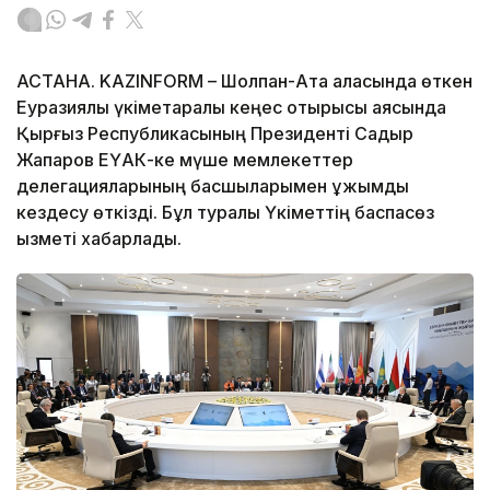
АСТАНА. KAZINFORM – Шолпан-Ата қаласында өткен
Еуразиялық үкіметаралық кеңес отырысы аясында
Қырғыз Республикасының Президенті Садыр
Жапаров ЕҮАК-ке мүше мемлекеттер
делегацияларының басшыларымен ұжымдық
кездесу өткізді. Бұл туралы Үкіметтің баспасөз
қызметі хабарлады.