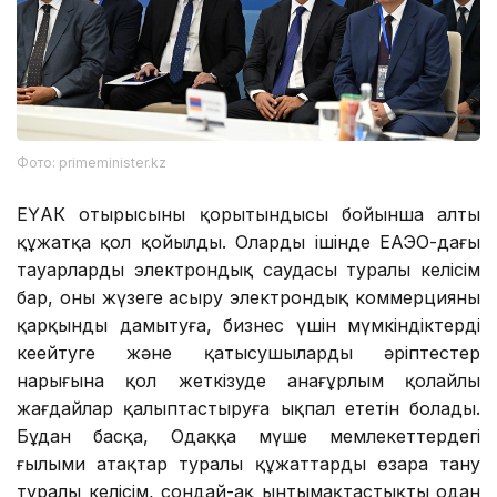
Фото: primeminister.kz
ЕҮАК отырысының қорытындысы бойынша алты
құжатқа қол қойылды. Олардың ішінде ЕАЭО-дағы
тауарлардың электрондық саудасы туралы келісім
бар, оны жүзеге асыру электрондық коммерцияны
қарқынды дамытуға, бизнес үшін мүмкіндіктерді
кеңейтуге және қатысушылардың әріптестер
нарығына қол жеткізуде анағұрлым қолайлы
жағдайлар қалыптастыруға ықпал ететін болады.
Бұдан басқа, Одаққа мүше мемлекеттердегі
ғылыми атақтар туралы құжаттарды өзара тану
туралы келісім, сондай-ақ ынтымақтастықты одан