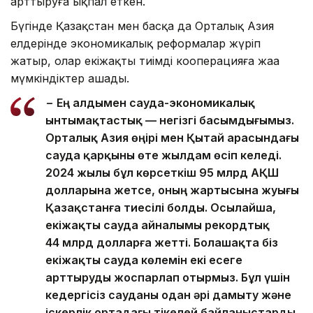
арттыруға ықпал еткен.
Бүгінде Қазақстан мен басқа да Орталық Азия
елдерінде экономикалық реформалар жүріп
жатыр, олар екіжақты тиімді кооперацияға жаңа
мүмкіндіктер ашады.
− Ең алдымен сауда-экономикалық
ынтымақтастық — негізгі басымдығымыз.
Орталық Азия өңірі мен Қытай арасындағы
сауда қарқыны өте жылдам өсіп келеді.
2024 жылы бұл көрсеткіш 95 млрд АҚШ
долларына жетсе, оның жартысына жуығы
Қазақстанға тиесілі болды. Осылайша,
екіжақты сауда айналымы рекордтық
44 млрд долларға жетті. Болашақта біз
екіжақты сауда көлемін екі есеге
арттыруды жоспарлап отырмыз. Бұл үшін
кедергісіз сауданы одан әрі дамыту және
іскерлік ортадағы тікелей байланыстарды