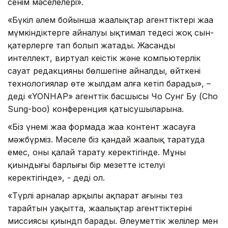
сенім мәселелері».
«Бүкіл әлем бойынша жаңалықтар агенттіктері жаңа
мүмкіндіктерге айналуы ықтимал теңдесі жоқ сын-
қатерлерге тап болып жатады. Жасанды
интеллект, виртуал кеңістік және компьютерлік
сауат редакцияның бөлшегіне айналды, өйткені
технологиялар өте жылдам алға кетіп барады», –
деді «YONHAP» агенттік басшысы Чо Сунг Бу (Cho
Sung-boo) конференция қатысушыларына.
«Біз үнемі жаңа формада жаңа контент жасауға
мәжбүрміз. Мәселе біз қандай жаңалық таратуда
емес, оның қалай тарату керектігінде. Мұның
қиындығы барлығы бір мезетте істелуі
керектігінде», - деді ол.
«Түрлі арналар арқылы ақпарат ағыны тез
тарайтын уақытта, жаңалықтар агенттіктерінің
миссиясы қиындп барады. Әлеуметтік желілер мен