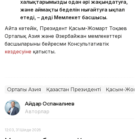
халықтарымызды одан әрі жақындатуға,
және аймақтың беделін нығайтуға ықпал
етеді, – деді Мемлекет басшысы.
Айта кетейік, Президент Қасым-Жомарт Тоқаев
Орталық Азия және Әзербайжан мемлекеттері
басшыларының бейресми Консультативтік
кездесуіне
қатысты.
Орталық Азия
Қазақстан Президенті
Қасым-Жомар
Айдар Оспаналиев
Авторлар
12:03, 31 Шілде 2026