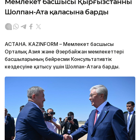
Мемлекет басшысы Қырғызстанның
Шолпан-Ата қаласына барды
АСТАНА. KAZINFORM – Мемлекет басшысы
Орталық Азия және Әзербайжан мемлекеттері
басшыларының бейресми Консультативтік
кездесуіне қатысу үшін Шолпан-Атаға барды.