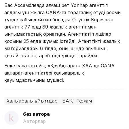
Бас Ассамблеяда алғаш рет Yonhap агенттігі
алдағы үш жылға OANA-ға төрағалық етуді ресми
түрде қабылдайтын болады. Оңтүстік Кореялық
агенттік 77 елдің 89 жаңалық агенттігімен
ынтымақтастық орнатқан. Агенттіктің тілшілер
қосыны 25 елде жұмыс істейді. Агенттіктің жаңалық
материалдары 6 тілде, оның ішінде ағылшын,
қытай, жапон, араб тілдерінде тарайды.
Еске сала кетейік, «ҚазАқпарат» ХАА да OANA
ақпарат агенттіктері халықаралық
қауымдастығының мүшесі.
Халықаралық ұйымдар
БАҚ
Қоғам
без автора
Авторлар