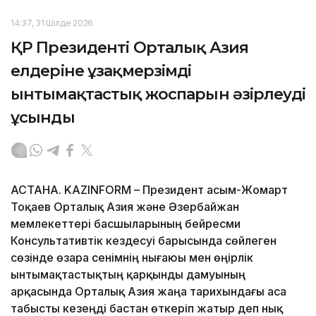
14:37, 31 Шілде 2026
ҚР Президенті Орталық Азия
елдеріне ұзақмерзімді
ынтымақтастық жоспарын әзірлеуді
ұсынды
АСТАНА. KAZINFORM – Президент Қасым-Жомарт
Тоқаев Орталық Азия және Әзербайжан
мемлекеттері басшыларының бейресми
Консультативтік кездесуі барысында сөйлеген
сөзінде өзара сенімнің нығаюы мен өңірлік
ынтымақтастықтың қарқынды дамуының
арқасында Орталық Азия жаңа тарихындағы аса
табысты кезеңді бастан өткеріп жатыр деп нық