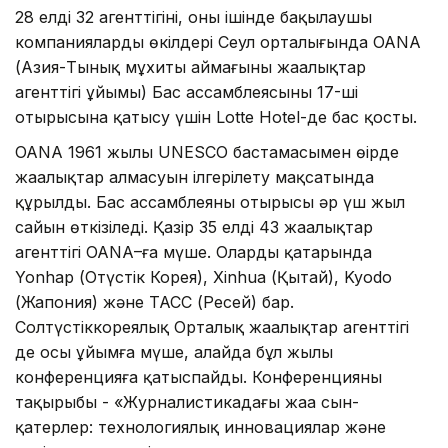
28 елдің 32 агенттігінің, оның ішінде бақылаушы
компаниялардың өкілдері Сеул орталығында OANA
(Азия-Тынық мұхиты аймағының жаңалықтар
агенттігі ұйымы) Бас ассамблеясының 17-ші
отырысына қатысу үшін Lotte Hotel-де бас қосты.
OANA 1961 жылы UNESCO бастамасымен өңірде
жаңалықтар алмасуын ілгерілету мақсатында
құрылды. Бас ассамблеяның отырысы әр үш жыл
сайын өткізіледі. Қазір 35 елдің 43 жаңалықтар
агенттігі OANA–ға мүше. Олардың қатарында
Yonhap (Оңтүстік Корея), Xinhua (Қытай), Kyodo
(Жапония) және ТАСС (Ресей) бар.
Солтүстіккореялық Орталық жаңалықтар агенттігі
де осы ұйымға мүше, алайда бұл жылы
конференцияға қатыспайды. Конференцияның
тақырыбы - «Журналистикадағы жаңа сын-
қатерлер: технологиялық инновациялар және