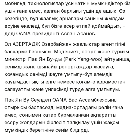
мобильді технологиялар ұсынатын мүмкіндіктер біз
үшін ғана емес, қалған барлығы үшін де ашық. Өз
кезегінде, бұл жаңалық арналары санының жылдам
өсуіне әкеледі, бұл бізге әсер етпей қоймайды», –
деді OANA президенті Аслан Асанов.
Ол АЗЕРТАДЖ Әзербайжан жаңалықтар агенттігінің
басқарма басшысы. Мәдениет, спорт және туризм
министрі Пак Ян Ву-дың (Park Yang-woo) айтуынша,
сенімді және шынайы репортаждар жасауға,
қоғамдық сенімді жеңуге ұмтылу-бұл әлемдік
қауымдастықтың елге немесе қоғамға қарамастан
салауатты және үйлесімді түрде алға ұмтылуы.
Пак Ян Ву Сеулдегі OANA Бас Ассамблеясының
отырысы баспасөздің медиа-ортадағы рөлін ғана
емес, сонымен қатар бұрмаланған ақпаратты
еңсеру жолдарын бірлесіп талқылау үшін жақсы
мүмкіндік беретініне сенім білдірді.