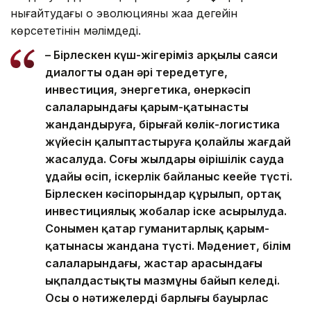
нығайтудағы оң эволюцияның жаңа деңгейін
көрсететінін мәлімдеді.
– Бірлескен күш-жігеріміз арқылы саяси
диалогты одан әрі тереңдетуге,
инвестиция, энергетика, өнеркәсіп
салаларындағы қарым-қатынасты
жандандыруға, бірыңғай көлік-логистика
жүйесін қалыптастыруға қолайлы жағдай
жасалуда. Соңғы жылдары өңірішілік сауда
ұдайы өсіп, іскерлік байланыс кеңейе түсті.
Бірлескен кәсіпорындар құрылып, ортақ
инвестициялық жобалар іске асырылуда.
Сонымен қатар гуманитарлық қарым-
қатынасы жандана түсті. Мәдениет, білім
салаларындағы, жастар арасындағы
ықпалдастықтың мазмұны байып келеді.
Осы оң нәтижелердің барлығы бауырлас