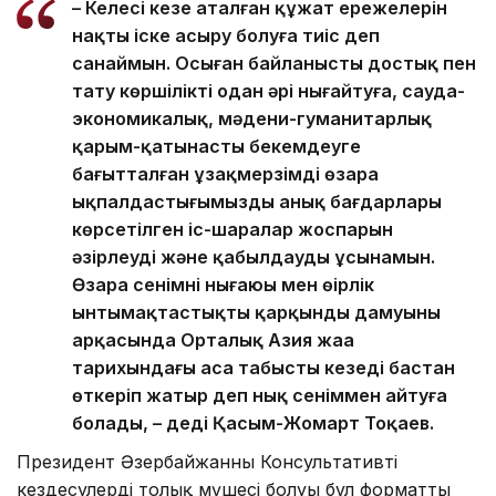
– Келесі кезең аталған құжат ережелерін
нақты іске асыру болуға тиіс деп
санаймын. Осыған байланысты достық пен
тату көршілікті одан әрі нығайтуға, сауда-
экономикалық, мәдени-гуманитарлық
қарым-қатынасты бекемдеуге
бағытталған ұзақмерзімді өзара
ықпалдастығымыздың анық бағдарлары
көрсетілген іс-шаралар жоспарын
әзірлеуді және қабылдауды ұсынамын.
Өзара сенімнің нығаюы мен өңірлік
ынтымақтастықтың қарқынды дамуының
арқасында Орталық Азия жаңа
тарихындағы аса табысты кезеңді бастан
өткеріп жатыр деп нық сеніммен айтуға
болады, – деді Қасым-Жомарт Тоқаев.
Президент Әзербайжанның Консультативті
кездесулердің толық мүшесі болуы бұл форматты