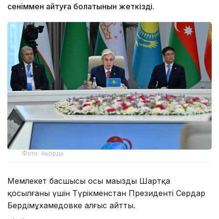
сеніммен айтуға болатынын жеткізді.
Фото: Ақорда
Мемлекет басшысы осы маңызды Шартқа
қосылғаны үшін Түрікменстан Президенті Сердар
Бердімұхамедовке алғыс айтты.