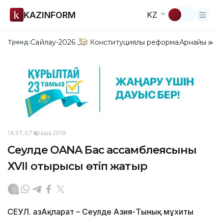
KAZINFORM
KZ
Сайлау-2026
Конституциялық реформа
Арнайы жо
Тренд:
14:37, 07 Қараша 2019
Сеулде OANA Бас ассамблеясының
XVII отырысы өтіп жатыр
СЕУЛ. ҚазАқпарат – Сеулде Азия-Тынық мұхиты