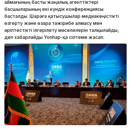
аймағының басты жаңалық агенттіктері
басшыларының екі күндік конференциясы
басталды. Шараға қатысушылар медиакеңістікті
өзгерту және өзара тәжірибе алмасу мен
әріптестікті ілгерілету мәселелерін талқылайды,
деп хабарлайды Yonhap-қа сілтеме жасап.