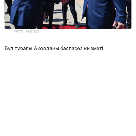
Фото: Ақорда
Бұл туралы Ақорданың баспасөз қызметі
хабарлады.