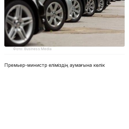
Фото: Business Media
Премьер-министр еліміздің аумағына көлік
құралдарын заңсыз әкелу фактілері әлі де тіркеліп
жатқанын атап өтті. Мұндай көліктердің басым
бөлігі техникалық және экологиялық талаптарға сай
келмейді.
— Бұл, соның ішінде кедендік заңнама
нормаларын құқықтық қолдану
тәжірибесіндегі олқылықтарға
да байланысты. Қаржы министрлігі