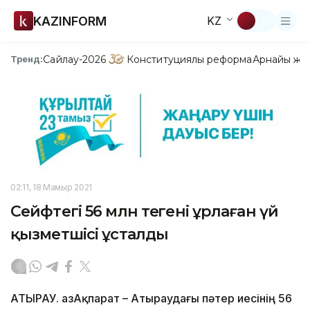
KAZINFORM
KZ
Сайлау-2026
Конституциялық реформа
Арнайы жо
Тренд:
02:11, 18 Мамыр 2021
Сейфтегі 56 млн теңгені ұрлаған үй
қызметшісі ұсталды
АТЫРАУ. ҚазАқпарат – Атыраудағы пәтер иесінің 56