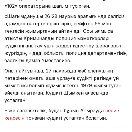
«102» операторына шағым түсірген.
«Шағымданушы 26-28 наурыз аралығында белгісіз
адамдар пәтерге еркін кіріп, сейфтен 56 млн
теңгесін жымқырғанын айтқан еді. Осы қылмысқа
қатысты Криминалдық полиция қызметкерлері
күдіктіні анықтау үшін жедел-іздестіру шараларын
жүргізді», - деді облыстық полиция департаментінің
бастығы Қамза Үмбетқалиев.
Оның айтуынша, 27 наурызда жәбірленушінің
пәтерінен қомақты ақша ұрлауға күдікті ретінде үй
қызметшісі болып жұмыс істеген 1979 жылы туған
әйелді анықтаған. Күдікті Шымкен қаласында
ұсталған.
Еске сала кетелік, бұдан бұрын Атырауда
несие
кеңсесін
тонаған күдікті ұсталған болатын.