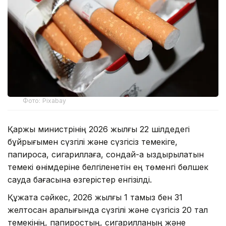
Фото: Pixabay
Қаржы министрінің 2026 жылғы 22 шілдедегі
бұйрығымен сүзгілі және сүзгісіз темекіге,
папиросқа, сигариллаға, сондай-ақ қыздырылатын
темекі өнімдеріне белгіленетін ең төменгі бөлшек
сауда бағасына өзгерістер енгізілді.
Құжатқа сәйкес, 2026 жылғы 1 тамыз бен 31
желтоқсан аралығында сүзгілі және сүзгісіз 20 тал
темекінің, папиростың, сигарилланың және