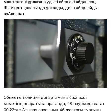
млн теңгені ұрлаған күдікті әйел екі айдан соң
Шымкент қаласында ұсталды, деп хабарлайды
ҚазАқпарат.
Облыстық полиция департаменті баспасөз
қызметінің ақпаратына қарағанда, 28 наурызда сағат
00:22-де Атырау қаласының 46 жастағы тұрғыны