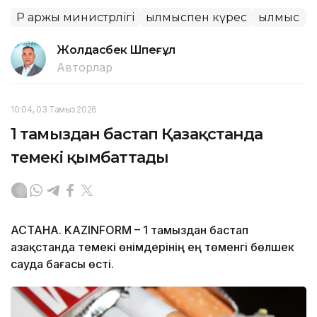
ҚР Қаржы министрлігі
Қылмыспен күрес
Қылмыс
Жолдасбек Шөпеғұл
Авторлар
10:04, 03 Тамыз 2026
1 тамыздан бастап Қазақстанда
темекі қымбаттады
АСТАНА. KAZINFORM – 1 тамыздан бастап
Қазақстанда темекі өнімдерінің ең төменгі бөлшек
сауда бағасы өсті.