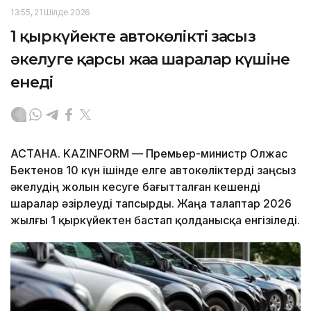
13:55, 21 Шілде 2026
1 қыркүйекте автокөлікті заңсыз
әкелуге қарсы жаңа шаралар күшіне
енеді
АСТАНА. KAZINFORM — Премьер-министр Олжас
Бектенов 10 күн ішінде елге автокөліктерді заңсыз
әкелудің жолын кесуге бағытталған кешенді
шаралар әзірлеуді тапсырды. Жаңа талаптар 2026
жылғы 1 қыркүйектен бастап қолданысқа енгізіледі.