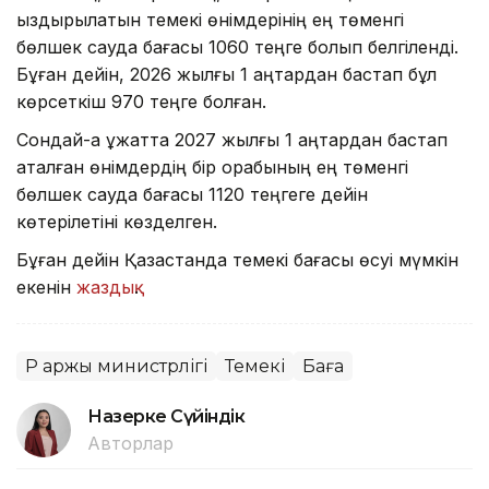
қыздырылатын темекі өнімдерінің ең төменгі
бөлшек сауда бағасы 1060 теңге болып белгіленді.
Бұған дейін, 2026 жылғы 1 қаңтардан бастап бұл
көрсеткіш 970 теңге болған.
Сондай-ақ құжатта 2027 жылғы 1 қаңтардан бастап
аталған өнімдердің бір қорабының ең төменгі
бөлшек сауда бағасы 1120 теңгеге дейін
көтерілетіні көзделген.
Бұған дейін Қазақстанда темекі бағасы өсуі мүмкін
екенін
жаздық
.
ҚР Қаржы министрлігі
Темекі
Баға
Назерке Сүйіндік
Авторлар