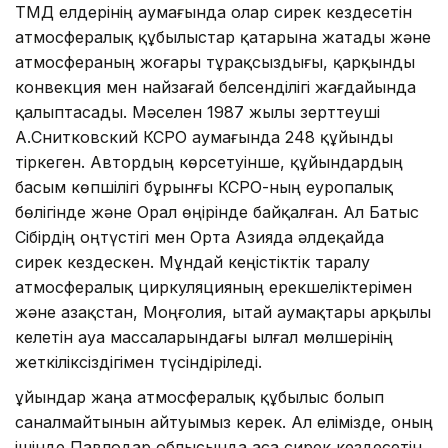
ТМД елдерінің аумағында олар сирек кездесетін
атмосфералық құбылыстар қатарына жатады және
атмосфераның жоғары тұрақсыздығы, қарқынды
конвекция мен найзағай белсенділігі жағдайында
қалыптасады. Мәселен 1987 жылы зерттеуші
А.Снитковский КСРО аумағында 248 құйынды
тіркеген. Автордың көрсетуінше, құйындардың
басым көпшілігі бұрынғы КСРО-ның еуропалық
бөлігінде және Орал өңірінде байқалған. Ал Батыс
Сібірдің оңтүстігі мен Орта Азияда әлдеқайда
сирек кездескен. Мұндай кеңістіктік таралу
атмосфералық циркуляцияның ерекшеліктерімен
және Қазақстан, Моңғолия, Қытай аумақтары арқылы
келетін ауа массаларындағы ылғал мөлшерінің
жеткіліксіздігімен түсіндіріледі.
Құйындар жаңа атмосфералық құбылыс болып
саналмайтынын айтуымыз керек. Ал елімізде, оның
ішінде Павлодар облысында аса сирек кездесетін