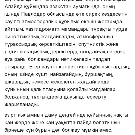
Алайда құйындар Қазақстан аумағында, оның
ішінде Павлодар облысында өте сирек кездесетін
қауіпті атмосфералық құбылыс екенін жоғарыда
айттым. «Қазгидромет» мамандары тұрақты түрде
синоптикалық жағдайларды, атмосфераның
тұрақсыздық көрсеткіштерін, спутниктік және
радиолокациялық деректерді, сондай-ақ сандық
ауа райы болжамдары нәтижелерін талдап
отырады. Егер қауіпті конвективті құбылыстардың,
оның ішінде күшті найзағайдың, бұршақтың,
шквалдың немесе жекелеген жағдайларда
құйынның қалыптасуына қолайлы жағдайлар
болжанса, тұрғындарға дауылды ескерту
жарияланады.
Қазіргі ғылымның даму деңгейінде құйынның нақты
қай жерде және қай уақытта пайда болатынын
бірнеше күн бұрын дәл болжау мүмкін емес.