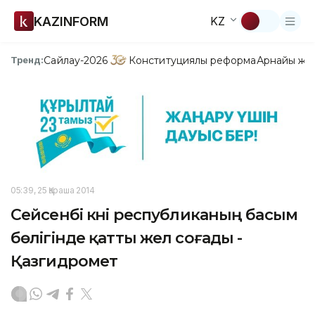
KAZINFORM
KZ
Сайлау-2026
Конституциялық реформа
Арнайы жо
Тренд:
05:39, 25 Қараша 2014
Сейсенбі күні республиканың басым
бөлігінде қатты жел соғады -
Қазгидромет