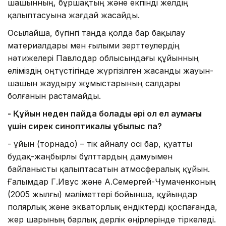
шашынның, бұршақтың және екпінді желдің
қалыптасуына жағдай жасайды.
Осылайша, бүгінгі таңда қолда бар бақылау
материалдары мен ғылыми зерттеулердің
нәтижелері Павлодар облысындағы құйынның
еліміздің оңтүстігінде жүргізілген жасанды жауын-
шашын жаудыру жұмыстарының салдары
болғанын растамайды.
-
Қ
ұйын неден пайда болады әрі ол ел аумағы
үшін сирек
синоптикалық құбылыс па?
- Құйын (торнадо) – тік айналу осі бар, қуатты
будақ-жаңбырлы бұлттардың дамуымен
байланысты қалыптасатын атмосфералық құйын.
Ғалымдар Г.Ивус және А.Семергей-Чумаченконың
(2005 жылғы) мәліметтері бойынша, құйындар
полярлық және экваторлық ендіктерді қоспағанда,
жер шарының барлық дерлік өңірлерінде тіркеледі.