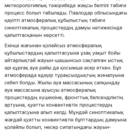
метеорологиялық тәжірибеде жақсы белгілі табиғи
процесс болып табылады. Павлодар облысындағы
қауіпті атмосфералық құбылыстың табиғи
синоптикалық процестердің дамуы нәтижесінде
қалыптасқанын көрсетті.
Екінші жағынан қолайсыз атмосфералық
құбылыстардың қалыптасуына ұзақ уақыт бойы
айтарлықтай жауын-шашынсыз сақталған ыстық
әрі құрғақ ауа райы да қосымша әсер еткен. Бұл
атмосферада едәуір тұрақсыздықтың жиналуына
себеп болды. Жылы ауа массасының салқындау
ауа массасына ауысуы атмосфералық
процестердің күшеюіне, фронттық белсенділіктің
артуына, қуатты конвективтік процестердің
қалыптасуына алып келді. Мұндай синоптикалық
жағдай қуатты конвективтік бұлттардың дамуына
қолайлы болып, нөсер сипатындағы жауын-