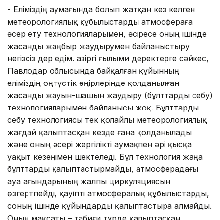
- Еліміздің аумағында болып жатқан кез келген
метеорологиялық құбылыстарды атмосфераға
әсер ету технологияларымен, әсіресе оның ішінде
жасанды жаңбыр жаудырумен байланыстыру
негізсіз дер едім. Қазіргі ғылыми деректерге сәйкес,
Павлодар облысында байқалған құйынның
еліміздің оңтүстік өңірлерінде қолданылған
жасанды жауын-шашын жаудыру (бұлттарды себу)
технологияларымен байланысы жоқ. Бұлттарды
себу технологиясы тек қолайлы метеорологиялық
жағдай қалыптасқан кезде ғана қолданылады
және оның әсері жергілікті аумақпен әрі қысқа
уақыт кезеңімен шектеледі. Бұл технология жаңа
бұлттарды қалыптастырмайды, атмосферадағы
ауа ағындарының жалпы циркуляциясын
өзгертпейді, қауіпті атмосфералық құбылыстарды,
соның ішінде құйындарды қалыптастыра алмайды.
Оның мақсаты – табиғи түрде қалыптасқан