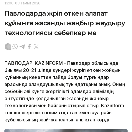
13:00, 08 Тамыз 2026
Павлодарда жүріп өткен алапат
құйынға жасанды жаңбыр жаудыру
технологиясы себепкер ме
ПАВЛОДАР. KAZINFORM - Павлодар облысында
биылғы 20-21 шілде күндері жүріп өткен жойқын
құйынның кенеттен пайда болуы тұрғындар
арасында алаңдаушылық туындатқаны анық. Оның
себебін әлі күнге жергілікті адамдар еліміздің
оңтүстігінде қолданылған жасанды жаңбыр
технологиясымен байланыстырып отыр. Kazinform
тілшісі жергілікті климатқа тән емес ауа райы
құбылысының жай-жапсарын анықтап көрді.