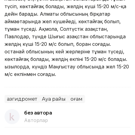
түсіп, көктайғақ болады, желдің күші 15-20 м/с-қа
дейін барады. Алматы облысының бірқатар
аймаөтарында жел күшейеді, көктайғақ болып,
тұман түседі. Ақмола, Солтүстік Қазақстан,
Павлодар, түнде Шығыс Қазақстан облыстарында
желдің күші 15-20 м/с болып, боран соғады.
Қостанай облысының кей жерлеріне тұман түседі,
көктайғақ болады, желдің екпіні 15-20 м/с болады.
Қызылорда, күндіз Маңғыстау облысында жел 15-20
м/с екпінмен соғады.
Қазгидромет
Ауа райы
Қоғам
без автора
Авторлар