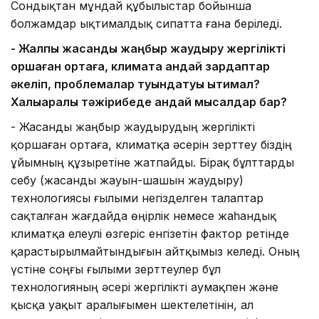
Сондықтан мұндай құбылыстар бойынша
болжамдар ықтималдық сипатта ғана беріледі.
- Жалпы жасанды жаңбыр жаудыру жергілікті
қоршаған ортаға, климатқа қандай зардаптар
әкеліп, проблемалар туындатуы ықтимал?
Халықаралық тәжірибеде қандай мысалдар бар?
- Жасанды жаңбыр жаудырудың жергілікті
қоршаған ортаға, климатқа әсерін зерттеу біздің
ұйымның құзыретіне жатпайды. Бірақ бұлттарды
себу (жасанды жауын-шашын жаудыру)
технологиясы ғылыми негізделген талаптар
сақталған жағдайда өңірлік немесе жаһандық
климатқа елеулі өзгеріс енгізетін фактор ретінде
қарастырылмайтындығын айтқымыз келеді. Оның
үстіне соңғы ғылыми зерттеулер бұл
технологияның әсері жергілікті аумақпен және
қысқа уақыт аралығымен шектелетінін, ал