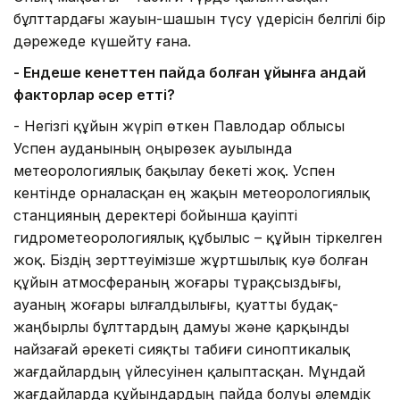
бұлттардағы жауын-шашын түсу үдерісін белгілі бір
дәрежеде күшейту ғана.
- Ендеше кенеттен пайда болған құйынға қандай
факторлар әсер етті?
- Негізгі құйын жүріп өткен Павлодар облысы
Успен ауданының Қоңырөзек ауылында
метеорологиялық бақылау бекеті жоқ. Успен
кентінде орналасқан ең жақын метеорологиялық
станцияның деректері бойынша қауіпті
гидрометеорологиялық құбылыс – құйын тіркелген
жоқ. Біздің зерттеуімізше жұртшылық куә болған
құйын атмосфераның жоғары тұрақсыздығы,
ауаның жоғары ылғалдылығы, қуатты будақ-
жаңбырлы бұлттардың дамуы және қарқынды
найзағай әрекеті сияқты табиғи синоптикалық
жағдайлардың үйлесуінен қалыптасқан. Мұндай
жағдайларда құйындардың пайда болуы әлемдік