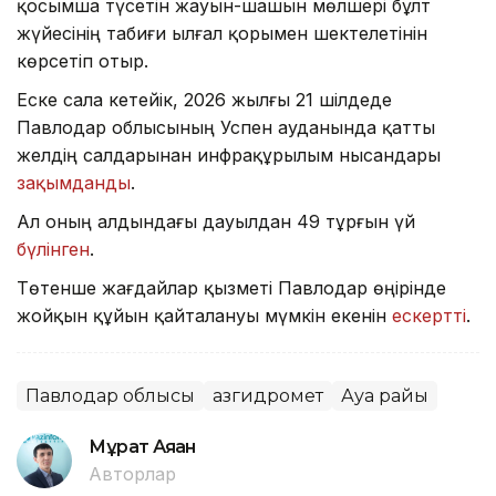
қосымша түсетін жауын-шашын мөлшері бұлт
жүйесінің табиғи ылғал қорымен шектелетінін
көрсетіп отыр.
Еске сала кетейік, 2026 жылғы 21 шілдеде
Павлодар облысының Успен ауданында қатты
желдің салдарынан инфрақұрылым нысандары
зақымданды
.
Ал оның алдындағы дауылдан 49 тұрғын үй
бүлінген
.
Төтенше жағдайлар қызметі Павлодар өңірінде
жойқын құйын қайталануы мүмкін екенін
ескертті
.
Павлодар облысы
Қазгидромет
Ауа райы
Мұрат Аяған
Авторлар