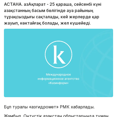
АСТАНА. ҚазАқпарат - 25 қараша, сейсенбі күні
Қазақстанның басым бөлігінде ауа райының
тұрақсыздығы сақталады, кей жерлерде қар
жауып, көктайғақ болады, жел күшейеді.
Бұл туралы «Қазгидромет» РМК хабарлады.
Жамбыл, Оңтүстік Қазақстан облыстарында тұман