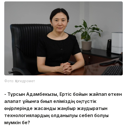
Фото: Қазгидромет
-
Тұрсын Адамбекқызы, Ертіс бойын жайпап өткен
алапат құйынға биыл еліміздің
о
ңтүстік
өңірлерінде жасанды жаңбыр жаудыратын
технологиялардың қолданылуы себеп болуы
мүмкін бе?