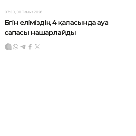
07:30, 08 Тамыз 2026
Бүгін еліміздің 4 қаласында ауа
сапасы нашарлайды
АСТАНА. KAZINFORM — «Қазгидромет» РМК
еліміздегі ауа сапасына қатысты болжамын
жариялады.