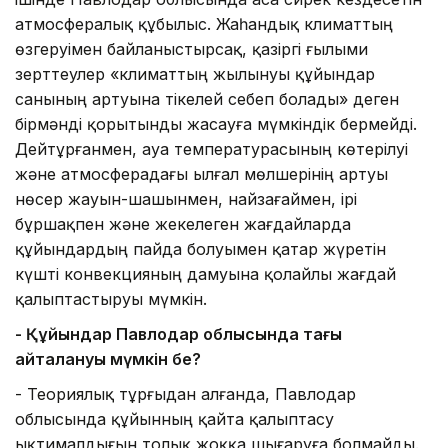
атмосфералық құбылыс. Жаһандық климаттың
өзгеруімен байланыстырсақ, қазіргі ғылыми
зерттеулер «климаттың жылынуы құйындар
санының артуына тікелей себеп болады» деген
бірмәнді қорытынды жасауға мүмкіндік бермейді.
Дейтұрғанмен, ауа температурасының көтерілуі
және атмосферадағы ылғал мөлшерінің артуы
нөсер жауын-шашынмен, найзағаймен, ірі
бұршақпен және жекелеген жағдайларда
құйындардың пайда болуымен қатар жүретін
күшті конвекцияның дамуына қолайлы жағдай
қалыптастыруы мүмкін.
- Құйындар Павлодар облысында тағы
қайталануы мүмкін бе?
- Теориялық тұрғыдан алғанда, Павлодар
облысында құйынның қайта қалыптасу
ықтималдығын толық жоққа шығаруға болмайды.