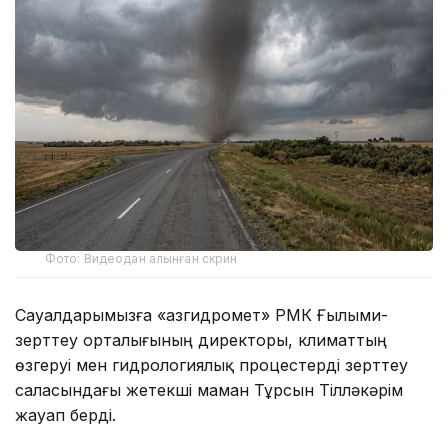
Фото: Видеодан алынған скрин
Сауалдарымызға «Қазгидромет» РМК Ғылыми-
зерттеу орталығының директоры, климаттың
өзгеруі мен гидрологиялық процестерді зерттеу
саласындағы жетекші маман Тұрсын Тілләкәрім
жауап берді.