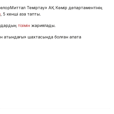
АрселорМиттал Теміртау» АҚ Көмір департаментінің
п
, 5 кенші қаза тапты.
андардың
тізімін
жариялады.
н атындағы» шахтасында болған апатқа