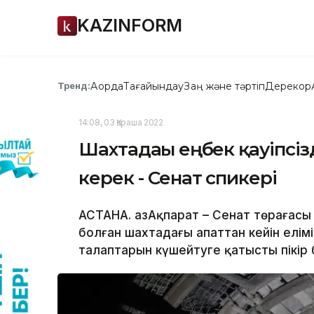
KAZINFORM
Ақорда
Тағайындау
Заң және тәртіп
Дерекқор
Тренд:
14:08, 03 Қараша 2022
Шахтадағы еңбек қауіпсіз
керек - Сенат спикері
АСТАНА. ҚазАқпарат – Сенат төрағас
болған шахтадағы апаттан кейін еліміз
талаптарын күшейтуге қатысты пікір б