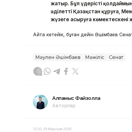
жатыр. Бұл үдерісті қолдаймын.
әділетті Қазақстан құруға, М
жүзеге асыруға көмектескені ж
Айта кетейік, бұған дейін Әшімбаев Се
Мәулен Әшімбаев
Мәжіліс
Сенат
Алпамыс Файзолла
Авторлар
12:20, 29 Маусым 2026