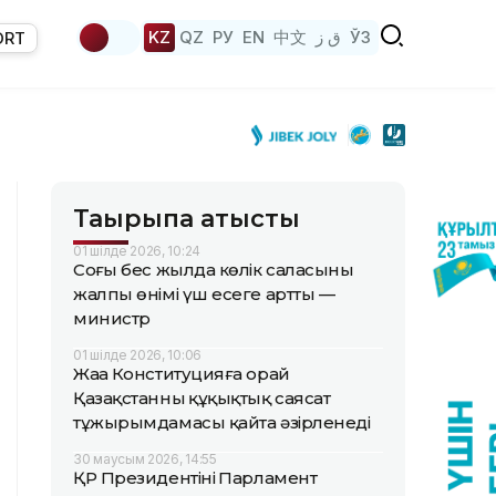
KZ
QZ
РУ
EN
中文
ق ز
ЎЗ
ORT
Тақырыпқа қатысты
01 шілде 2026, 10:24
Соңғы бес жылда көлік саласының
жалпы өнімі үш есеге артты —
министр
01 шілде 2026, 10:06
Жаңа Конституцияға орай
Қазақстанның құқықтық саясат
тұжырымдамасы қайта әзірленеді
30 маусым 2026, 14:55
ҚР Президентінің Парламент