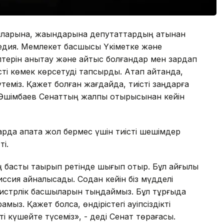
сыларына, жақындарына депутаттардың атынан
агедия. Мемлекет басшысы Үкіметке және
терін анықтау және қайтыс болғандар мен зардап
і көмек көрсетуді тапсырды. Атап айтқанда,
еміз. Қажет болған жағдайда, тиісті заңдарға
М. Әшімбаев Сенаттың жалпы отырысынан кейін
ларда апатқа жол бермес үшін тиісті шешімдер
ті.
 ең басты тақырып ретінде шығып отыр. Бұл қайғылы
иссия айналысады. Содан кейін біз мүдделі
нистрлік басшыларын тыңдаймыз. Бұл тұрғыда
ыз. Қажет болса, өндірістегі қауіпсіздікті
і күшейте түсеміз», - деді Сенат төрағасы.