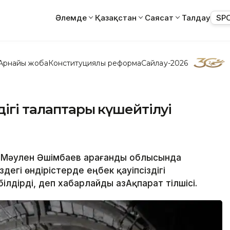
Әлемде
Қазақстан
Саясат
Талдау
SP
Арнайы жоба
Конституциялық реформа
Сайлау-2026
дігі талаптары күшейтілуі
ы Мәулен Әшімбаев Қарағанды облысында
дегі өндірістерде еңбек қауіпсіздігі
ілдірді, деп хабарлайды ҚазАқпарат тілшісі.