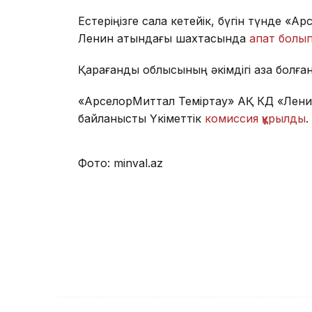
Естеріңізге сала кетейік, бүгін түнде «
Ленин атындағы шахтасында
апат болы
Қарағанды облысының әкімдігі қаза болғ
«АрселорМиттал Теміртау» АҚ КД «Лени
байланысты Үкіметтік
комиссия құрылды
.
Фото: minval.az