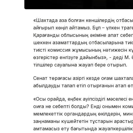
«Шахтада қаза болған кеншілердің отба
қайғырып көңіл айтамыз. Бұл – үлкен тр
Қарағанды облысының әкіміне апат себеп
шеккен азаматтардың отбасыларына тиіст
тиісті комиссия жұмысының нәтижесін күт
өзгерістер енгізуге дайынбыз», - деді 
тілшілер сауалына жауап бере отырып.
Сенат төрағасы қазіргі кезде қоғам шахта
қабылдауды талап етіп отырғанын атап өт
«Осы орайда, еңбек қауіпсіздігі мәселесі
оқиға не себепті болды? Енді онымен ком
мемлекеттік органдардың өкілдерін, ми
заңнаманы күшейтетін тұстарын қарастырам
қамтамасыз ету бағытында жауапкершілікт