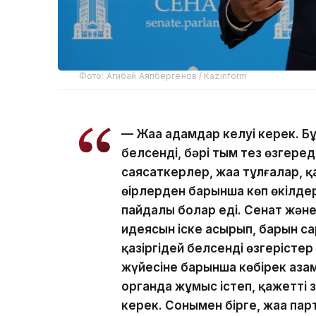
Фото: Агибай Аяпбергенов / Kazinform
— Жаңа адамдар келуі керек. Бұл
белсенді, бәрі тым тез өзгере
саясаткерлер, жаңа тұлғалар, қ
өңірлерден барынша көп өкілдер
пайдалы болар еді. Сенат жән
идеясын іске асырып, барын са
қазіргідей белсенді өзгерісте
жүйесіне барынша көбірек аза
органда жұмыс істеп, қажетті 
керек. Сонымен бірге, жаңа па