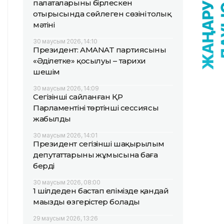
палаталарының бірлескен
отырысында сөйлеген сөзінің толық
мәтіні
30 маусым 2026, 14:10
Президент: AMANAT партиясының
«Әділетке» қосылуы – тарихи
шешім
30 маусым 2026, 14:09
Сегізінші сайланған ҚР
Парламентінің төртінші сессиясы
жабылды
30 маусым 2026, 14:01
Президент сегізінші шақырылым
депутаттарының жұмысына баға
берді
30 маусым 2026, 08:00
1 шілдеден бастап елімізде қандай
маңызды өзгерістер болады
29 маусым 2026, 13:26