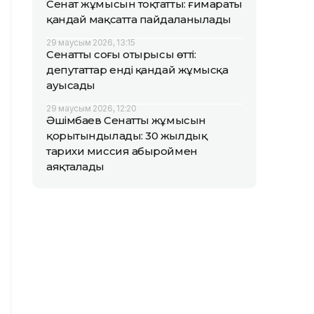
Сенат жұмысын тоқтатты: ғимараты
қандай мақсатта пайдаланылады
29 маусым 2026, 13:15
Сенаттың соңғы отырысы өтті:
депутаттар енді қандай жұмысқа
ауысады
29 маусым 2026, 12:20
Әшімбаев Сенаттың жұмысын
қорытындылады: 30 жылдық
тарихи миссия абыроймен
аяқталады