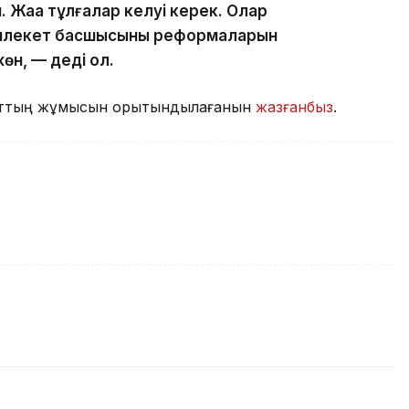
 Жаңа тұлғалар келуі керек. Олар
емлекет басшысының реформаларын
өн, — деді ол.
наттың жұмысын қорытындылағанын
жазғанбыз
.