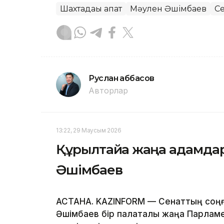
Шахтадағы апат
Мәулен Әшімбаев
С
Руслан Ғаббасов
Авторлар
13:22, 29 Маусым 2026
Құрылтайға жаңа адамдар
Әшімбаев
АСТАНА. KAZINFORM — Сенаттың соңғ
Әшімбаев бір палаталы жаңа Парлам