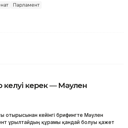
енат
Парламент
 келуі керек — Мәулен
ы отырысынан кейінгі брифингте Мәулен
ент Құрылтайдың құрамы қандай болуы қажет