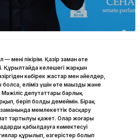
 — менің пікірім. Қазір заман өте
ді. Құрылтайда келешегі жарқын
азіргіден көбірек жастар мен әйелдер,
 болса, еліміз үшін өте маңызды және
е Мәжіліс депутаттары барлық
рқып, беріп болды демеймін. Бірақ
р заманында мемлекеттік басқару
мат тартылуы қажет. Олар жоғары
заңдарды қабылдауға көмектесуі
ртиялар құрылып, өзгерістер болып