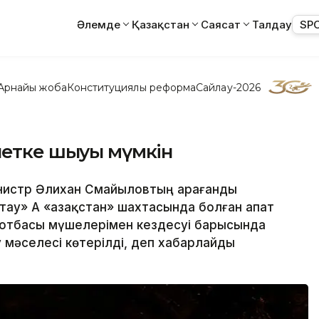
Әлемде
Қазақстан
Саясат
Талдау
SP
Арнайы жоба
Конституциялық реформа
Сайлау-2026
етке шығуы мүмкін
истр Әлихан Смайыловтың Қарағанды ​​
у» АҚ «Қазақстан» шахтасында болған апат
 отбасы мүшелерімен кездесуі барысында
 мәселесі көтерілді, деп хабарлайды