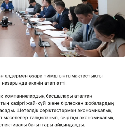
н елдермен өзара тиімді ынтымақтастықты
назарында екенін атап өтті.
тық компаниялардың басшылары аталған
ң қазіргі жай-күйі және бірлескен жобалардың
асады. Шетелдік серіктестермен экономикалық
згі мәселелер талқыланып, сыртқы экономикалық
спективалы бағыттары айқындалды.