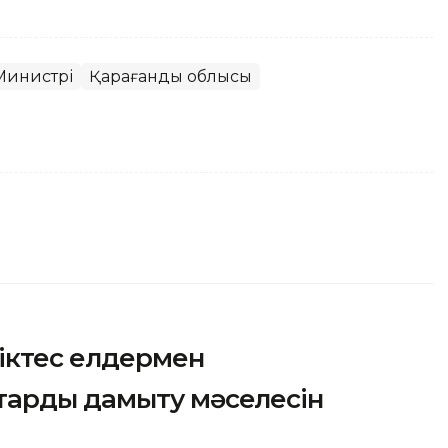
Министрі
Қарағанды облысы
ріктес елдермен
тарды дамыту мәселесін