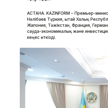
АСТАНА. KAZINFORM – Премьер-минис
Нәлібаев Түркия, Қытай Халық Респуб
Жапония, Тәжікстан, Франция, Герма
сауда-экономикалық және инвестиц
кеңес өткізді.