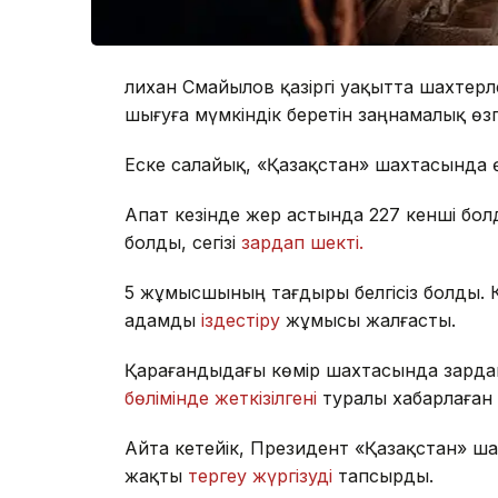
Әлихан Смайылов қазіргі уақытта шахтерл
шығуға мүмкіндік беретін заңнамалық өзг
Еске салайық, «Қазақстан» шахтасында ө
Апат кезінде жер астында 227 кенші бол
болды, сегізі
зардап шекті.
5 жұмысшының тағдыры белгісіз болды. Ке
адамды
іздестіру
жұмысы жалғасты.
Қарағандыдағы көмір шахтасында зарда
бөлімінде жеткізілгені
туралы хабарлаған 
Айта кетейік, Президент «Қазақстан» ша
жақты
тергеу жүргізуді
тапсырды.