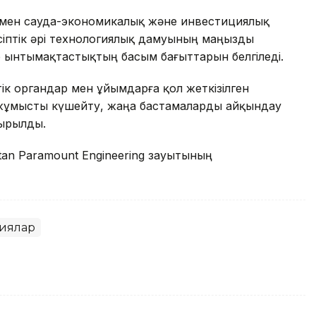
ермен сауда-экономикалық және инвестициялық
іптік әрі технологиялық дамуының маңызды
р ынтымақтастықтың басым бағыттарын белгіледі.
 органдар мен ұйымдарға қол жеткізілген
 жұмысты күшейту, жаңа бастамаларды айқындау
сырылды.
tan Paramount Engineering зауытының
иялар