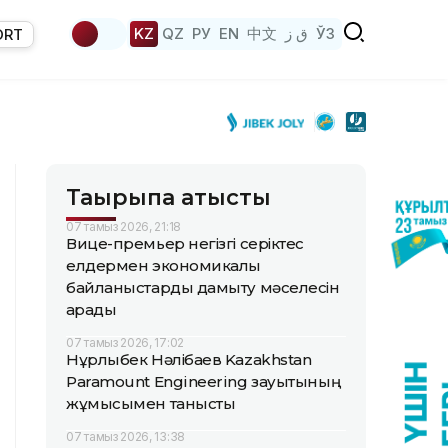
KZ
QZ
РУ
EN
中文
ق ز
ЎЗ
ORT
Тақырыпқа қатысты
07 тамыз 2026, 21:18
Вице-премьер негізгі серіктес
елдермен экономикалық
байланыстарды дамыту мәселесін
қарады
07 тамыз 2026, 17:02
Нұрлыбек Нәлібаев Kazakhstan
Paramount Engineering зауытының
жұмысымен танысты
07 тамыз 2026, 13:38