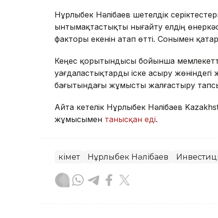
Нұрлыбек Нәлібаев шетелдік серіктест
ынтымақтастықты нығайту елдің өнеркәс
факторы екенін атап өтті. Сонымен қата
Кеңес қорытындысы бойынша мемлекеттік
уағдаластықтарды іске асыру жөніндегі
бағытындағы жұмысты жалғастыру тап
Айта кетелік Нұрлыбек Нәлібаев Kazakhs
жұмысымен
танысқан еді
.
Үкімет
Нұрлыбек Нәлібаев
Инвестиц