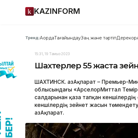
KAZINFORM
Ақорда
Тағайындау
Заң және тәртіп
Дерекқор
Тренд:
15:31, 19 Тамыз 2023
Шахтерлер 55 жаста зейн
ШАХТИНСК. ҚазАқпарат – Премьер-Мин
облысындағы «АрселорМиттал Темірта
салдарынан қаза тапқан кеншілердің
кеншілердің зейнет жасын төмендету
ҚазАқпарат.