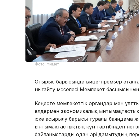
Фото: Үкімет
Отырыс барысында вице-премьер аталға
нығайту мәселесі Мемлекет басшысының 
Кеңесте мемлекеттік органдар мен ұлт
елдермен экономикалық ынтымақтастықты
іске асырылу барысы туралы баяндама ж
ынтымақтастықтың күн тәртібіндегі негі
байланыстарды одан әрі дамытудың пер