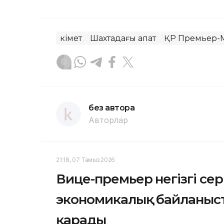
Үкімет
Шахтадағы апат
ҚР Премьер-
без автора
Авторлар
21:18, 07 Тамыз 2026
Вице-премьер негізгі се
экономикалық байланыс
қарады