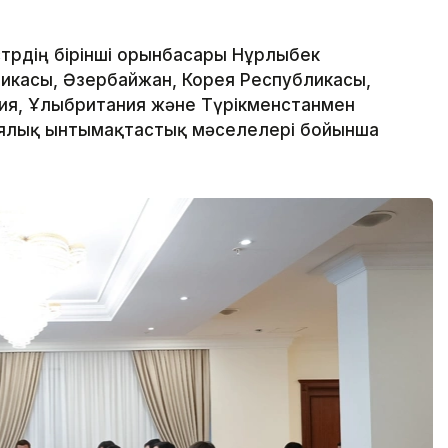
трдің бірінші орынбасары Нұрлыбек
ликасы, Әзербайжан, Корея Республикасы,
ния, Ұлыбритания және Түрікменстанмен
иялық ынтымақтастық мәселелері бойынша