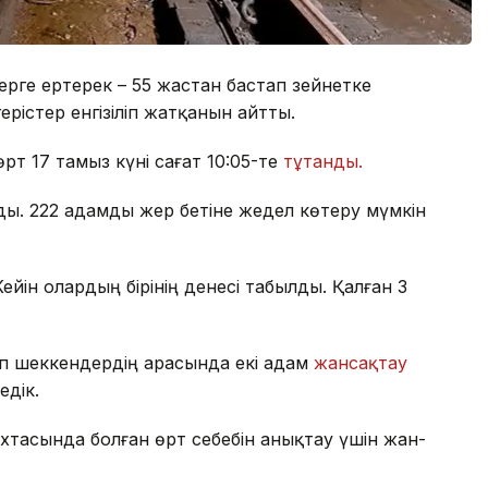
ерге ертерек – 55 жастан бастап зейнетке
ерістер енгізіліп жатқанын айтты.
рт 17 тамыз күні сағат 10:05-те
тұтанды.
ды. 222 адамды жер бетіне жедел көтеру мүмкін
йін олардың бірінің денесі табылды. Қалған 3
п шеккендердің арасында екі адам
жансақтау
едік.
хтасында болған өрт себебін анықтау үшін жан-