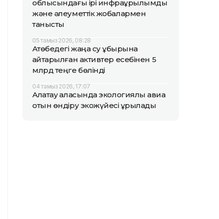
облысындағы ірі инфрақұрылымдық
және әлеуметтік жобалармен
танысты
05 тамыз 2026, 08:28
Ақтөбедегі жаңа су құбырына
қайтарылған активтер есебінен 5
млрд теңге бөлінді
04 тамыз 2026, 17:07
Алатау қаласында экологиялық авиа
отын өндіру экожүйесі құрылады