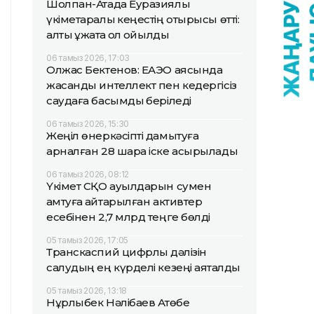
Шолпан-Атада Еуразиялық
үкіметаралық кеңестің отырысы өтті:
алты құжатқа қол қойылды
06 тамыз 2026, 17:03
Олжас Бектенов: ЕАЭО аясында
жасанды интеллект пен кедергісіз
саудаға басымдық беріледі
06 тамыз 2026, 15:30
Жеңіл өнеркәсіпті дамытуға
арналған 28 шара іске асырылады
06 тамыз 2026, 08:12
Үкімет СҚО ауылдарын сумен
қамтуға қайтарылған активтер
есебінен 2,7 млрд теңге бөлді
05 тамыз 2026, 17:05
Транскаспий цифрлық дәлізін
салудың ең күрделі кезеңі аяқталды
05 тамыз 2026, 13:18
Нұрлыбек Нәлібаев Ақтөбе