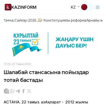
KAZINFORM
KZ
Сайлау-2026
Конституциялық реформа
Арнайы жо
Тренд:
17:29, 22 Тамыз 2012
Шалабай стансасына пойыздар
тоқтай бастады
АСТАНА. 22 тамыз. ҚазАқпарат - 2012 жылғы