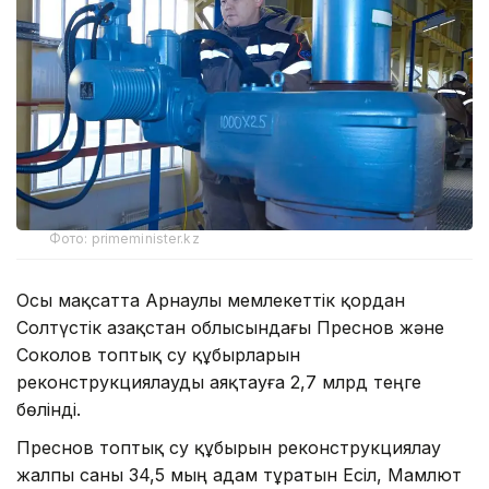
Фото: primeminister.kz
Осы мақсатта Арнаулы мемлекеттік қордан
Солтүстік Қазақстан облысындағы Преснов және
Соколов топтық су құбырларын
реконструкциялауды аяқтауға 2,7 млрд теңге
бөлінді.
Преснов топтық су құбырын реконструкциялау
жалпы саны 34,5 мың адам тұратын Есіл, Мамлют