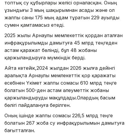
топтық су құбырлары желісі орналасқан. Оның
ұзындығы 3 мың шақырымнан асады және ол
жалпы саны 175 мың адам тұратын 229 ауылды
сумен қамтамасыз етеді.
2025 жылы Арнаулы мемлекеттік қордан аталған
инфрақұрылымды дамытуға 45 млрд теңгеден
астам қаражат бөлінді, бұл 48 жобаны
қаржыландыруға мүмкіндік берді.
Айта кетейік,2024 жылдан 2026 жылға дейінгі
аралықта Арнаулы мемлекеттік қор қаражаты
есебінен Үкімет жалпы сомасы 610 млрд теңге
болатын 500-ден астам әлеуметтік жобаны
қаржыландыруды мақұлдады.Олардың басым
бөлігі пайдалануға берілген.
Оның ішінде жалпы сомасы 226,5 млрд теңге
болатын 267 жоба су инфрақұрылымын дамытуға
бағытталған.