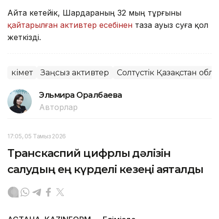
Айта кетейік, Шардараның 32 мың тұрғыны
қайтарылған активтер есебінен
таза ауыз суға қол
жеткізді.
Үкімет
Заңсыз активтер
Солтүстік Қазақстан обл
Эльмира Оралбаева
Авторлар
17:05, 05 Тамыз 2026
Транскаспий цифрлық дәлізін
салудың ең күрделі кезеңі аяқталды