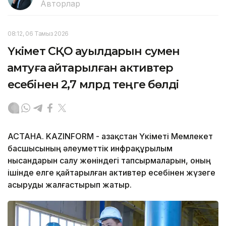
Авторлар
08:12, 06 Тамыз 2026
Үкімет СҚО ауылдарын сумен
қамтуға қайтарылған активтер
есебінен 2,7 млрд теңге бөлді
АСТАНА. KAZINFORM - Қазақстан Үкіметі Мемлекет
басшысының әлеуметтік инфрақұрылым
нысандарын салу жөніндегі тапсырмаларын, оның
ішінде елге қайтарылған активтер есебінен жүзеге
асыруды жалғастырып жатыр.