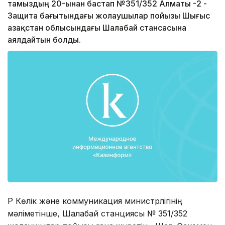
тамыздың 20-ынан бастап №351/352 Алматы -2 -
Защита бағытындағы жолаушылар пойызы Шығыс
Қазақстан облысындағы Шалабай стансасына
аялдайтын болды.
ҚР Көлік және коммуникация министрлігінің
мәліметінше, Шалабай станциясы № 351/352