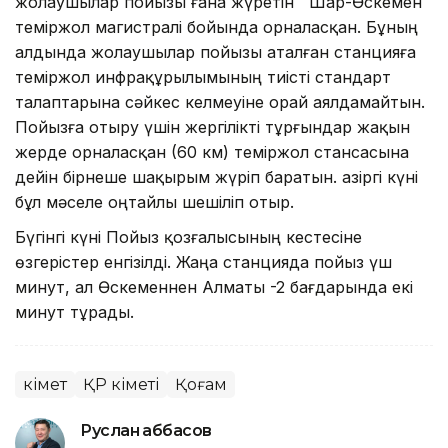
жолаушылар пойызы ғана жүретін Шар-Өскемен
теміржол магистралі бойында орналасқан. Бұның
алдында жолаушылар пойызы аталған станцияға
теміржол инфрақұрылымының тиісті стандарт
талаптарына сәйкес келмеуіне орай аялдамайтын.
Пойызға отыру үшін жергілікті тұрғындар жақын
жерде орналасқан (60 км) теміржол стансасына
дейін бірнеше шақырым жүріп баратын. Қазіргі күні
бұл мәселе оңтайлы шешіліп отыр.
Бүгінгі күні Пойыз қозғалысының кестесіне
өзгерістер енгізілді. Жаңа станцияда пойыз үш
минут, ал Өскеменнен Алматы -2 бағдарында екі
минут тұрады.
Үкімет
ҚР Үкіметі
Қоғам
Руслан Ғаббасов