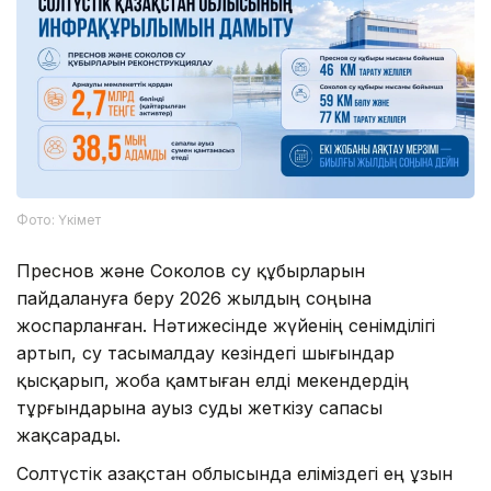
Фото: Үкімет
Преснов және Соколов су құбырларын
пайдалануға беру 2026 жылдың соңына
жоспарланған. Нәтижесінде жүйенің сенімділігі
артып, су тасымалдау кезіндегі шығындар
қысқарып, жоба қамтыған елді мекендердің
тұрғындарына ауыз суды жеткізу сапасы
жақсарады.
Солтүстік Қазақстан облысында еліміздегі ең ұзын