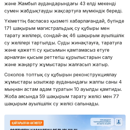
және Жамбыл аудандарындағы 43 елді мекенді
сумен жабдықтауды жақсартуға мүмкіндік береді.
Үкіметтің баспасөз қызметі хабарлағандай, бүгінде
171 шақырым магистральдық су құбыры мен
тарату желілері, сондай-ақ 46 шақырым ауылішілік
су желілері тартылды. Суды жинақтауға, таратуға
және қажетті су қысымын қамтамасыз етуге
арналған қысым реттегіш құрылыстарын салу
және жаңарту жұмыстары жалғасып жатыр.
Соколов топтық су құбырын реконструкциялау
жұмыстары Қызылжар ауданындағы жалпы саны 4
мыңнан астам адам тұратын 10 ауылды қамтиды.
Жоба аясында 59 шақырым тарату желісі мен 77
шақырым ауылішілік су желісі салынады.