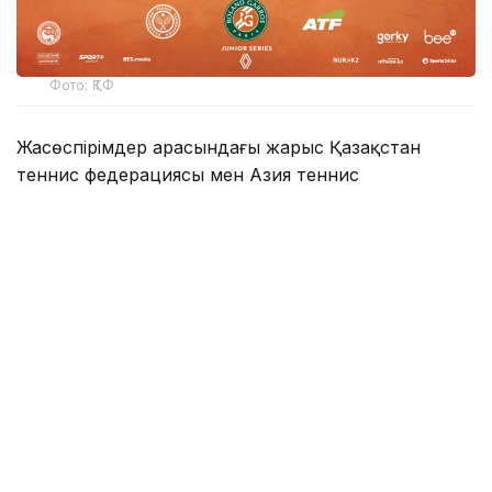
Фото: ҚТФ
Жасөспірімдер арасындағы жарыс Қазақстан
теннис федерациясы мен Азия теннис
федерациясының (ATF) қолдауымен
ұйымдастырылып отыр.
Қазақстан теннис федерациясынан мәлім
еткеніндей, іс-шара Алматы қаласы әкімдігінің
қолдауымен өтіп, елімізде жыл сайын тамыз айының
үшінші жексенбісінде аталып өтетін Спорт күніне
арналады.
Турнирге Орталық және Батыс Азия елдерінен 16
жасқа дейінгі ең үздік 16 ұл және қыз теннисші
қатысады. Іріктеу кезеңінің жеңімпаздары қазан