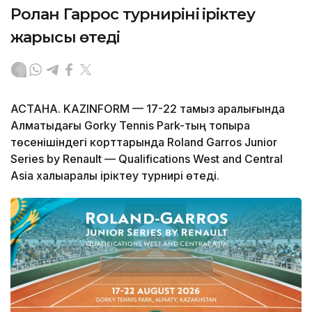
Ролан Гаррос турнирінің іріктеу
жарысы өтеді
АСТАНА. KAZINFORM — 17-22 тамыз аралығында
Алматыдағы Gorky Tennis Park-тың топырақ
төсенішіндегі корттарында Roland Garros Junior
Series by Renault — Qualifications West and Central
Asia халықаралық іріктеу турнирі өтеді.