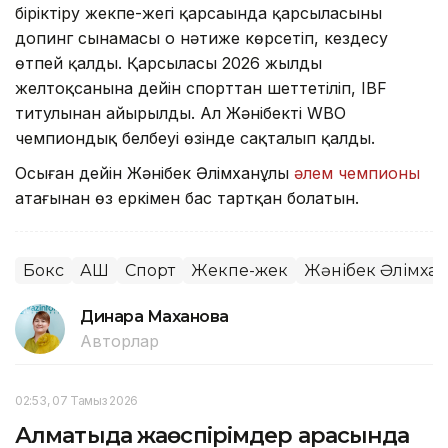
біріктіру жекпе-жегі қарсаңында қарсыласының
допинг сынамасы оң нәтиже көрсетіп, кездесу
өтпей қалды. Қарсыласы 2026 жылдың
желтоқсанына дейін спорттан шеттетіліп, IBF
титулынан айырылды. Ал Жәнібектің WBO
чемпиондық белбеуі өзінде сақталып қалды.
Осыған дейін Жәнібек Әлімханұлы
әлем чемпионы
атағынан өз еркімен бас тартқан болатын.
Бокс
АҚШ
Спорт
Жекпе-жек
Жәнібек Әлімха
Динара Маханова
Авторлар
02:53, 07 Тамыз 2026
Алматыда жаөспірімдер арасында