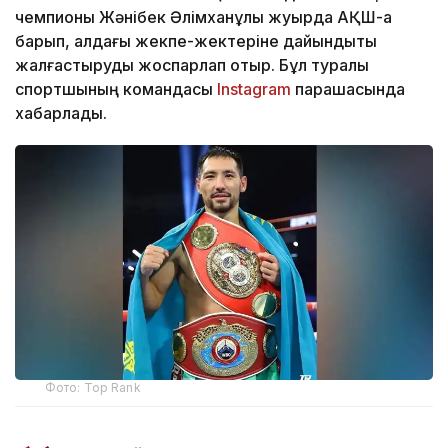
чемпионы Жәнібек Әлімханұлы жуырда АҚШ-қа
барып, алдағы жекпе-жектеріне дайындықты
жалғастыруды жоспарлап отыр. Бұл туралы
спортшының командасы
Instagram
парақшасында
хабарлады.
Фото: Top Rank