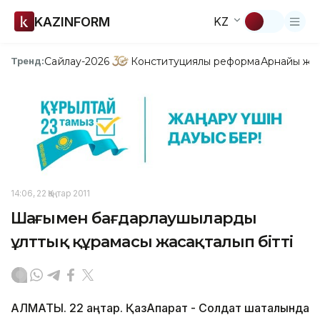
KAZINFORM
KZ
Сайлау-2026
Конституциялық реформа
Арнайы жо
Тренд:
14:06, 22 Қаңтар 2011
Шаңғымен бағдарлаушылардың
ұлттық құрамасы жасақталып бітті
АЛМАТЫ. 22 қаңтар. ҚазАқпарат - Солдат шатқалында