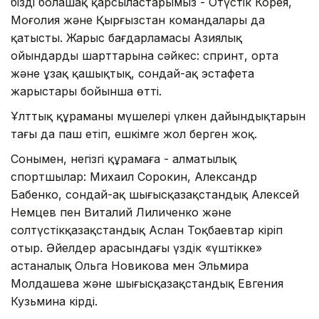
біздің болашақ қарсыластарымыз - Оңтүстік Корея,
Моңғолия және Қырғызстан командалары да
қатысты. Жарыс бағдарламасы Азиялық
ойындардың шарттарына сәйкес: спринт, орта
және ұзақ қашықтық, сондай-ақ эстафета
жарыстары бойынша өтті.
Ұлттық құраманың мүшелері үлкен дайындықтарын
тағы да паш етіп, ешкімге жол берген жоқ.
Сонымен, негізгі құрамаға - алматылық
спортшылар: Михаил Сорокин, Александр
Бабенко, сондай-ақ шығысқазақстандық Алексей
Немцев пен Виталий Лиличенко және
солтүстікқазақстандық Аслан Тоқбаевтар кіріп
отыр. Әйелдер арасындағы үздік «үштікке»
астаналық Ольга Новикова мен Эльмира
Молдашева және шығысқазақстандық Евгения
Кузьмина кірді.