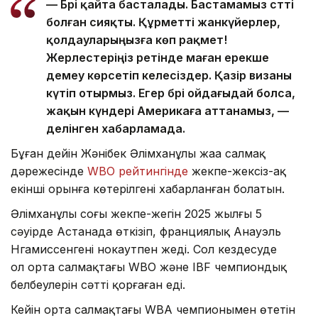
— Бәрі қайта басталады. Бастамамыз сәтті
болған сияқты. Құрметті жанкүйерлер,
қолдауларыңызға көп рақмет!
Жерлестеріңіз ретінде маған ерекше
демеу көрсетіп келесіздер. Қазір визаны
күтіп отырмыз. Егер бәрі ойдағыдай болса,
жақын күндері Америкаға аттанамыз, —
делінген хабарламада.
Бұған дейін Жәнібек Әлімханұлы жаңа салмақ
дәрежесінде
WBO рейтингінде
жекпе-жексіз-ақ
екінші орынға көтерілгені хабарланған болатын.
Әлімханұлы соңғы жекпе-жегін 2025 жылғы 5
сәуірде Астанада өткізіп, франциялық Анауэль
Нгамиссенгені нокаутпен жеңді. Сол кездесуде
ол орта салмақтағы WBO және IBF чемпиондық
белбеулерін сәтті қорғаған еді.
Кейін орта салмақтағы WBA чемпионымен өтетін