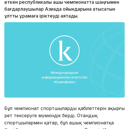
өткен республикалық ашық чемпионатта шаңғымен
бағдарлаушылар Азиада ойындарына қатысатын
ұлттық құрамаға іріктеуді аяқтады.
Бұл чемпионат спортшылардың қабілеттерін ақырғы
рет тексеруге мүмкіндік берді. Отандық
спортшылармен қатар, бұл ашық чемпионатқа