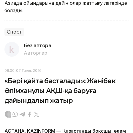
Азиада ойындарына дейін олар жаттығу лагерінде
болады.
Спорт
без автора
Авторлар
06:00, 07 Тамыз 2026
«Бәрі қайта басталады»: Жәнібек
Әлімханұлы АҚШ-қа баруға
дайындалып жатыр
АСТАНА. KAZINFORM — Қазақстандық боксшы, әлем