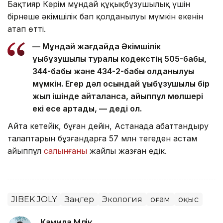
Бақтияр Кәрім мұндай құқықбұзушылық үшін
бірнеше әкімшілік бап қолданылуы мүмкін екенін
атап өтті.
— Мұндай жағдайда Әкімшілік
құқықбұзушылық туралы кодекстің 505-бабы,
344-бабы және 434-2-бабы қолданылуы
мүмкін. Егер дәл осындай құқықбұзушылық бір
жыл ішінде қайталанса, айыппұл мөлшері
екі есе артады, — деді ол.
Айта кетейік, бұған дейін, Астанада абаттандыру
талаптарын бұзғандарға 57 млн теңгеден астам
айыппұл
салынғаны
жайлы жазған едік.
JIBEK JOLY
Заңгер
Экология
Қоғам
Қоқыс
Камила Мүлік