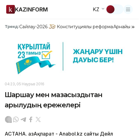
KAZINFORM
KZ
Сайлау-2026
Конституциялық реформа
Арнайы жо
Тренд:
04:23, 05 Наурыз 2016
Шаршау мен мазасыздықтан
арылудың ережелері
АСТАНА. ҚазАқпарат - Аnabol.kz сайты Дейл