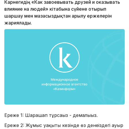
Карнегидің «Как завоевывать друзей и оказывать
влияние на людей» кітабына сүйене отырып
шаршау мен мазасыздықтан арылу ержелерін
жариялады.
Ереже 1: Шарашап тұрсаңыз - демалыңыз.
Ереже 2: Жұмыс уақыты кезінде өз денеңіздегі ауыр