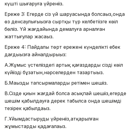
күшті шығаруға үйреніңіз.
Ереже 3: Егерде сіз үй шаруасында болсаңыз,онда
өз денсаулығыңызға сыртқы түр келбетіңізге көңіл
бөліңіз. Үй жағдайында демалуға арналған
жаттығулар жасаңыз.
Ереже 4: Пайдалы төрт ережені күнделікті еңбек
дағдыңызға айналдырыңыз:
А.Жұмыс үстеліңіздегі артық қағаздарды сіздің көңіл
күйіңізді бұзатын,нәрселерден тазартыңыз.
Б.Маңызды тапсырмаларды ретімен шешіңіз.
В.Сізде қиын жағдай болса асықпай шешіңіз,егерде
шешім қабылдауға дерек табылса онда шешімді
тезірек қабылдаңыз.
Г.Ұйымдастыруды үйреніңіз,атқарылған
жұмыстарды қадағалаңыз.