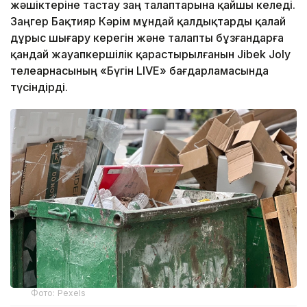
жәшіктеріне тастау заң талаптарына қайшы келеді.
Заңгер Бақтияр Кәрім мұндай қалдықтарды қалай
дұрыс шығару керегін және талапты бұзғандарға
қандай жауапкершілік қарастырылғанын Jibek Joly
телеарнасының «Бүгін LIVE» бағдарламасында
түсіндірді.
Фото: Pexels