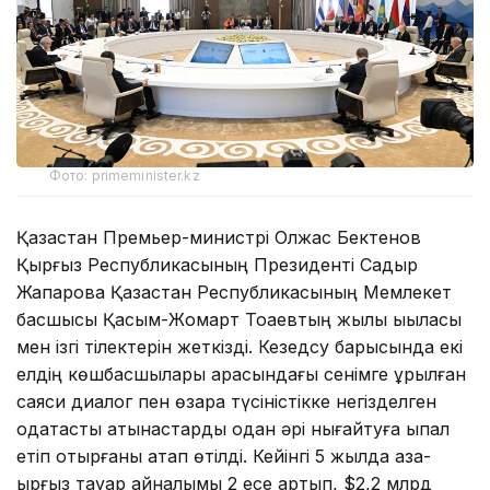
Фото: primeminister.kz
Қазақстан Премьер-министрі Олжас Бектенов
Қырғыз Республикасының Президенті Садыр
Жапаровқа Қазақстан Республикасының Мемлекет
басшысы Қасым-Жомарт Тоқаевтың жылы ықыласы
мен ізгі тілектерін жеткізді. Кезедсу барысында екі
елдің көшбасшылары арасындағы сенімге құрылған
саяси диалог пен өзара түсіністікке негізделген
одақтастық қатынастарды одан әрі нығайтуға ықпал
етіп отырғаны атап өтілді. Кейінгі 5 жылда қазақ-
қырғыз тауар айналымы 2 есе артып, $2,2 млрд