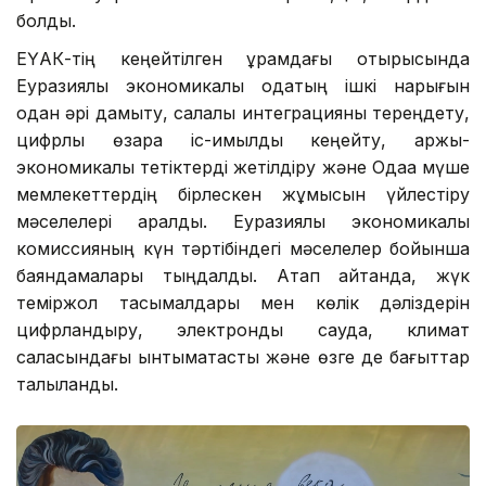
болды.
ЕҮАК-тің кеңейтілген құрамдағы отырысында
Еуразиялық экономикалық одақтың ішкі нарығын
одан әрі дамыту, салалық интеграцияны тереңдету,
цифрлық өзара іс-қимылды кеңейту, қаржы-
экономикалық тетіктерді жетілдіру және Одаққа мүше
мемлекеттердің бірлескен жұмысын үйлестіру
мәселелері қаралды. Еуразиялық экономикалық
комиссияның күн тәртібіндегі мәселелер бойынша
баяндамалары тыңдалды. Атап айтқанда, жүк
теміржол тасымалдары мен көлік дәліздерін
цифрландыру, электрондық сауда, климат
саласындағы ынтымақтастық және өзге де бағыттар
талқыланды.