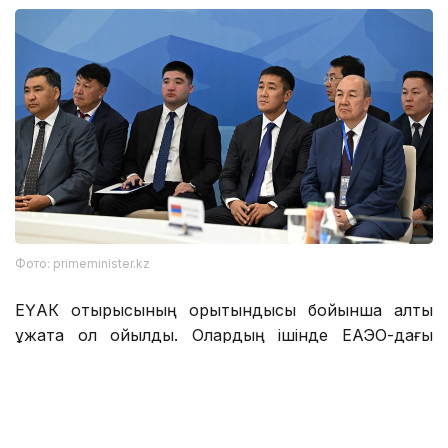
Фото: primeminister.kz
ЕҮАК отырысының қорытындысы бойынша алты
құжатқа қол қойылды. Олардың ішінде ЕАЭО-дағы
тауарлардың электрондық саудасы туралы келісім
бар, оны жүзеге асыру электрондық коммерцияны
қарқынды дамытуға, бизнес үшін мүмкіндіктерді
кеңейтуге және қатысушылардың әріптестер