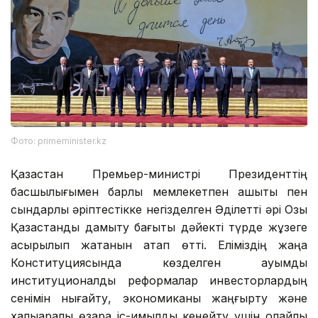
Фото: primeminister.kz
Қазақстан Премьер-министрі Президенттің
басшылығымен барлық мемлекетпен ашықтық пен
сындарлы әріптестікке негізделген Әділетті әрі Озық
Қазақстанды дамыту бағыты дәйекті түрде жұзеге
асырылып жатқанын атап өтті. Еліміздің жаңа
Конституциясында көзделген ауқымды
институционалдық реформалар инвесторлардың
сенімін нығайту, экономиканы жаңғырту және
халықаралық өзара іс-қимылды кеңейту үшін қолайлы