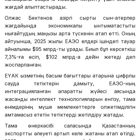
жағдай қалыптастырады.
Олжас Бектенов қазіргі сыртқы сын-қатерлер
жағдайында экономикалық ынтымақтастықты
нығайтудың маңызы арта түскенін атап өтті. Оның
айтуынша, 2025 жылы ЕАЭО елдері ішіндегі тауар
айналымы $95 млрд-ты құрады. Биыл бұл көрсеткіш
7,3%-ға өсіп, $102 млрд-қа дейін жетеді деп
жоспарланған.
ЕҮАК қызметінің басым бағыттары қатарына цифрлық
сауда тетіктерін дамыту, ЕАЭО-ның
интеграцияланған ақпараттық жүйесі аясында
жасанды интеллект технологияларын енгізу, тамақ
өнімдерінің мүше мемлекеттерге қолжетімділігін
қамтамасыз ететін тетіктерді жетілдіру жатады.
Тамақ өнеркәсібі саласында Қазақстанның
экспорттық әлеуеті артып келе жатқаны атап өтілді.