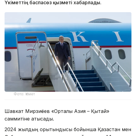
Үкіметтің баспасөз қызметі хабарлады.
Фото: Үкімет
Шавкат Мирзиёев «Орталық Азия – Қытай»
саммитіне қатысады.
2024 жылдың қорытындысы бойынша Қазақстан мен