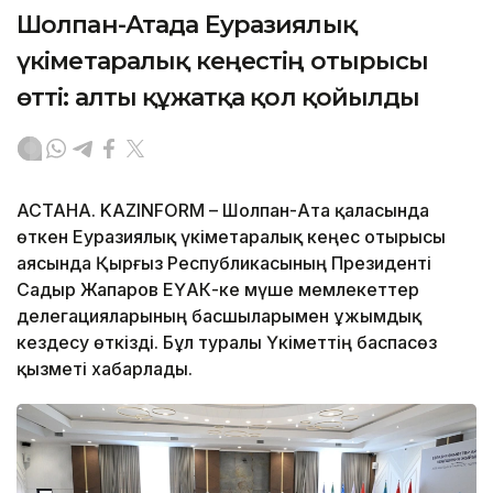
Шолпан-Атада Еуразиялық
үкіметаралық кеңестің отырысы
өтті: алты құжатқа қол қойылды
АСТАНА. KAZINFORM – Шолпан-Ата қаласында
өткен Еуразиялық үкіметаралық кеңес отырысы
аясында Қырғыз Республикасының Президенті
Садыр Жапаров ЕҮАК-ке мүше мемлекеттер
делегацияларының басшыларымен ұжымдық
кездесу өткізді. Бұл туралы Үкіметтің баспасөз
қызметі хабарлады.