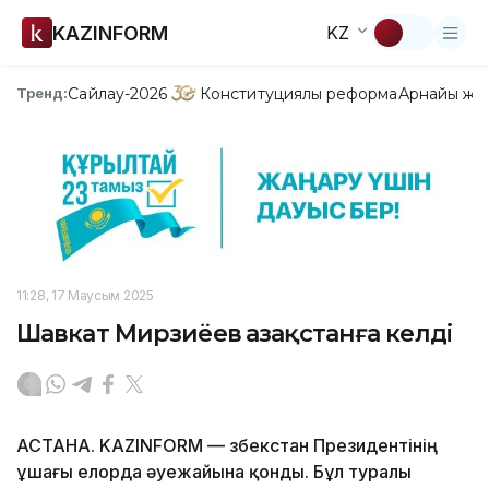
KAZINFORM
KZ
Сайлау-2026
Конституциялық реформа
Арнайы жо
Тренд:
11:28, 17 Маусым 2025
Шавкат Мирзиёев Қазақстанға келді
АСТАНА. KAZINFORM — Өзбекстан Президентінің
ұшағы елорда әуежайына қонды. Бұл туралы