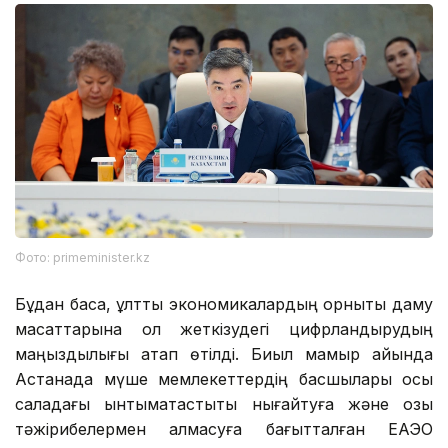
Фото: primeminister.kz
Бұдан басқа, ұлттық экономикалардың орнықты даму
мақсаттарына қол жеткізудегі цифрландырудың
маңыздылығы атап өтілді. Биыл мамыр айында
Астанада мүше мемлекеттердің басшылары осы
саладағы ынтымақтастықты нығайтуға және озық
тәжірибелермен алмасуға бағытталған ЕАЭО