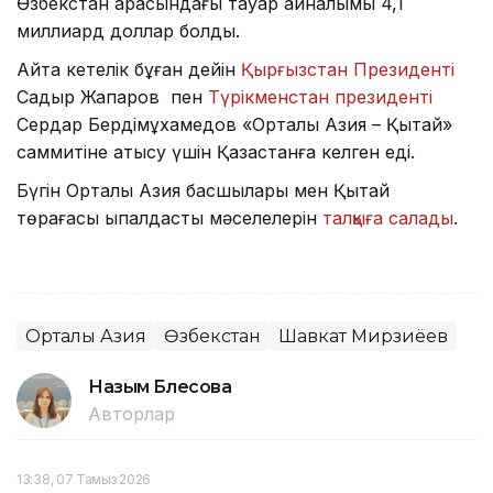
Өзбекстан арасындағы тауар айналымы 4,1
миллиард доллар болды.
Айта кетелік бұған дейін
Қырғызстан Президенті
Садыр Жапаров пен
Түрікменстан президенті
Сердар Бердімұхамедов «Орталық Азия – Қытай»
саммитіне қатысу үшін Қазақстанға келген еді.
Бүгін Орталық Азия басшылары мен Қытай
төрағасы ықпалдастық мәселелерін
талқыға салады
.
Орталық Азия
Өзбекстан
Шавкат Мирзиёев
Назым Бөлесова
Авторлар
13:38, 07 Тамыз 2026