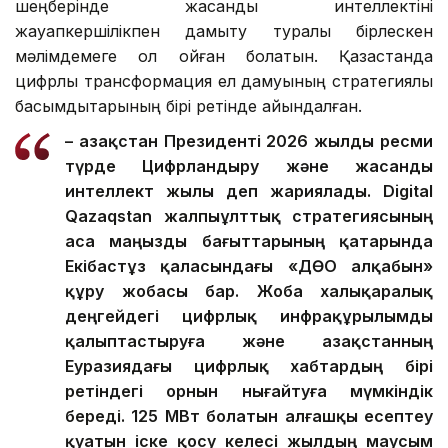
шеңберінде жасанды интеллектіні
жауапкершілікпен дамыту туралы бірлескен
мәлімдемеге қол қойған болатын. Қазақстанда
цифрлық трансформация ел дамуының стратегиялық
басымдықтарының бірі ретінде айқындалған.
– Қазақстан Президенті 2026 жылды ресми
түрде Цифрландыру және жасанды
интеллект жылы деп жариялады. Digital
Qazaqstan жалпыұлттық стратегиясының
аса маңызды бағыттарының қатарында
Екібастұз қаласындағы «ДӨО алқабын»
құру жобасы бар. Жоба халықаралық
деңгейдегі цифрлық инфрақұрылымды
қалыптастыруға және Қазақстанның
Еуразиядағы цифрлық хабтардың бірі
ретіндегі орнын нығайтуға мүмкіндік
береді. 125 МВт болатын алғашқы есептеу
қуатын іске қосу келесі жылдың маусым