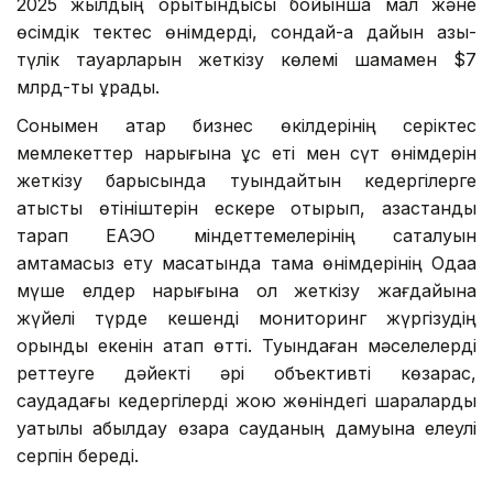
2025 жылдың қорытындысы бойынша мал және
өсімдік тектес өнімдерді, сондай-ақ дайын азық-
түлік тауарларын жеткізу көлемі шамамен $7
млрд-ты құрады.
Сонымен қатар бизнес өкілдерінің серіктес
мемлекеттер нарығына құс еті мен сүт өнімдерін
жеткізу барысында туындайтын кедергілерге
қатысты өтініштерін ескере отырып, қазақстандық
тарап ЕАЭО міндеттемелерінің сақталуын
қамтамасыз ету мақсатында тамақ өнімдерінің Одаққа
мүше елдер нарығына қол жеткізу жағдайына
жүйелі түрде кешенді мониторинг жүргізудің
орынды екенін атап өтті. Туындаған мәселелерді
реттеуге дәйекті әрі объективті көзқарас,
саудадағы кедергілерді жою жөніндегі шараларды
уақтылы қабылдау өзара сауданың дамуына елеулі
серпін береді.