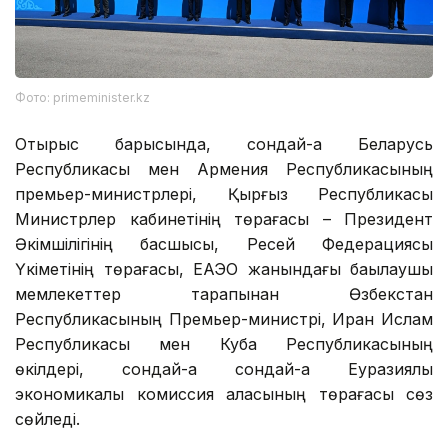
Фото: primeminister.kz
Отырыс барысында, сондай-ақ Беларусь
Республикасы мен Армения Республикасының
премьер-министрлері, Қырғыз Республикасы
Министрлер кабинетінің төрағасы – Президент
Әкімшілігінің басшысы, Ресей Федерациясы
Үкіметінің төрағасы, ЕАЭО жанындағы бақылаушы
мемлекеттер тарапынан Өзбекстан
Республикасының Премьер-министрі, Иран Ислам
Республикасы мен Куба Республикасының
өкілдері, сондай-ақ сондай-ақ Еуразиялық
экономикалық комиссия алқасының төрағасы сөз
сөйледі.