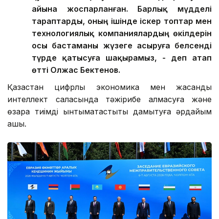
айына жоспарланған. Барлық мүдделі
тараптарды, оның ішінде іскер топтар мен
технологиялық компаниялардың өкілдерін
осы бастаманы жүзеге асыруға белсенді
түрде қатысуға шақырамыз, - деп атап
өтті Олжас Бектенов.
Қазақстан цифрлық экономика мен жасанды
интеллект саласында тәжірибе алмасуға және
өзара тиімді ынтымақтастықты дамытуға әрдайым
ашық.