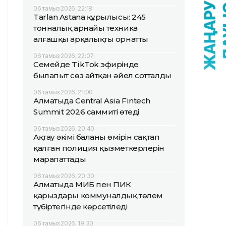
06 тамыз 2026, 22:18
Tarlan Astana құрылысы: 245
тонналық арнайы техника
алғашқы арқалықты орнатты
06 тамыз 2026, 22:07
Семейде TikTok эфирінде
былапыт сөз айтқан әйел сотталды
06 тамыз 2026, 21:00
Алматыда Central Asia Fintech
Summit 2026 саммиті өтеді
06 тамыз 2026, 20:40
Ақтау әкімі баланың өмірін сақтап
қалған полиция қызметкерлерін
марапаттады
06 тамыз 2026, 20:30
Алматыда МИБ пен ПИК
қарыздары коммуналдық төлем
түбіртегінде көрсетіледі
06 тамыз 2026, 19:30