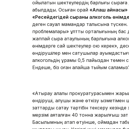
қойылатын шектеулердің барлығы сыраға 
қабылдады. Осыған орай
«Алаш айнасы»
«Ресейдегідей сыраны алкоголь өнімдер
деген сауал мамандар талқысына түскен.
проблемалары» ұлттық орталығының бас д
жаппай сыра атаулының барлығына алкого
өнімдерге сай шектеулер қою керек», десе
өндірушілер мен сатушылар қауымдасты
алкогольдің құрамы 0,5 пайыздан төмен с
Ендеше, біз оған қалайша тыйым саламыз?»
«Атырау қалалық прокуратурасымен жар
өндіруші, алушы және өткізу қызметіме
заттарды сақтау тәртібін тексеру кезінде
мерзімі аяқталған 40 тонна жарылғыш за
Басылымның атап өтуінше, қоймадан таб