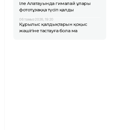
Іле Алатауында гималай ұлары
фототұзаққа түсіп қалды
06 тамыз 2026, 19:20
Құрылыс қалдықтарын қоқыс
жәшігіне тастауға бола ма