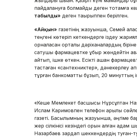
жылдары шыққан. Қазіргі күні мамандар бұ
пайдалануға болмайды деген тоқтамға ке
табылды»
деген тақырыппен берілген.
«Айқын»
газетінің жазуынша, Семей қал
теңгені көтеріп кеткендерге іздеу жария
орналасқан орталық дәріханалардың біріне
сатушы фармацевтке құбыр жөндейтін авар
айтып, ішке өткен. Есікті ашқан фармацев
тастаған «сантехниктер», дәнекерлеу ап
тұрған банкоматты бұзып, 20 минуттың іш
«Кеше Мемлекет басшысы Нұрсұлтан Наз
Ислам Каримовпен телефон арқылы сөйле
газеті. Басылымның жазуынша, әңгіме 
жер сілкінісі кезіндегі орын алған адам
Назарбаев зардап шеккендердің туған-ту