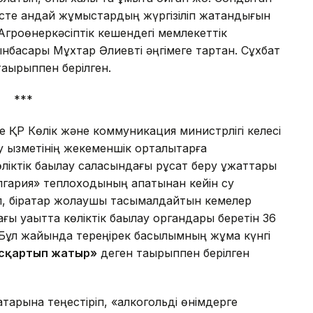
сте қандай жұмыстардың жүргізіліп жатқандығын
 Агроөнеркәсіптік кешендегі мемлекеттік
басары Мұхтар Әлиевті әңгімеге тартқан. Сұхбат
ақырыппен берілген.
***
е ҚР Көлік және коммуникация министрлігі келесі
ау қызметінің жекеменшік орталықтарға
көліктік бақылау саласындағы рұқсат беру құжаттары
улгария» теплоходының апатынан кейін су
п, бірқатар жолаушы тасымалдайтын кемелер
ғы уақытта көліктік бақылау органдары беретін 36
н. Бұл жайында тереңірек басылымның жұма күнгі
ысқартып жатыр»
деген тақырыппен берілген
атарына теңестіріп, «алкогольді өнімдерге