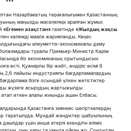
***
лтан Назарбаевтың төрағалығымен Қазақстанның
муының маңызды мәселелері қаралған жұмыс
ай
«Егемен Қазақстан»
газетінде
«Жылдың жақсы
ппен көлемді мақала жарияланды. Кеңес
ылдығындағы әлеуметтік-экономикалық даму
болжамдары туралы Премьер-Министр Кәрім
басында біз экономиканың қорытындысын
ға өсті. Қуанарлық бір жәйт, өндіріс өсімі 6
ің 2,6 пайызы индустриялық бағдарламалардың
 бағдарлама бізге осындай үлкен жетістіктер
арды жүзеге асырудың жартыжылдық
атап өткен алқалы жиынды ашқан Елбасы.
құралдарында Қазақстанға зиянкес шегірткелердің
ттар таратылуда. Мұндай жәндіктер шабуылының
 дақылдар үшін қанша қатерлі екендігін еліміз
латын, оны халық та ұмыта қойған жоқ. Сондықтан