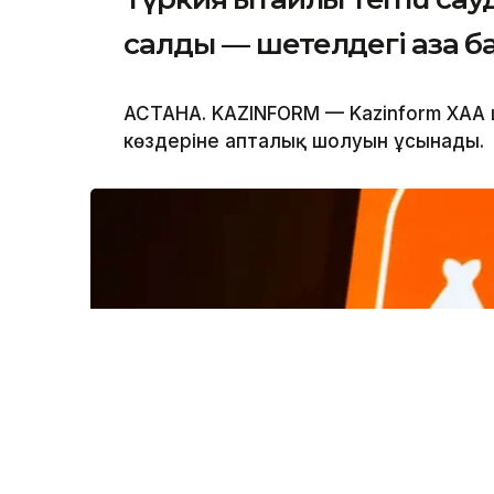
салды — шетелдегі қазақ б
АСТАНА. KAZINFORM — Kazinform ХАА 
көздеріне апталық шолуын ұсынады.