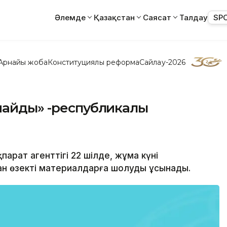
Әлемде
Қазақстан
Саясат
Талдау
SP
Арнайы жоба
Конституциялық реформа
Сайлау-2026
майды» -республикалық
қпарат агенттігі 22 шілде, жұма күні
 өзекті материалдарға шолуды ұсынады.