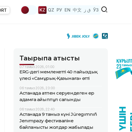
KZ
QZ
РУ
EN
中文
ق ز
ЎЗ
ORT
Тақырыпқа қатысты
07 тамыз 2026, 01:00
ERG-дегі мемлекеттің 40 пайыздық
үлесі «Самұрық-Қазынаға» өтті
06 тамыз 2026, 23:00
Астанада атпен серуендеген ер
адамға айыппұл салынды
06 тамыз 2026, 22:40
Астанада 9 тамыз күні Jüregımnıñ
Jenımpazy фестиваліне
байланысты жолдар жабылады