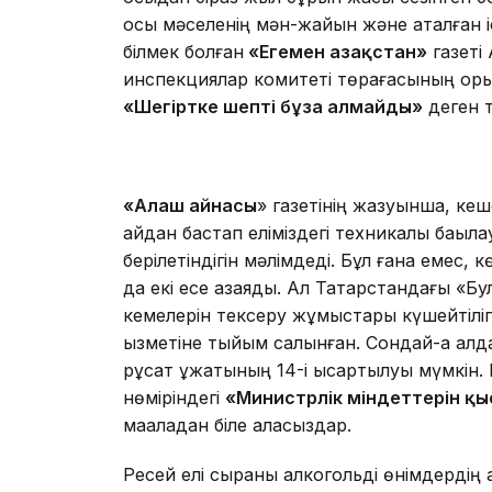
осы мәселенің мән-жайын және аталған і
білмек болған
«Егемен Қазақстан»
газеті
инспекциялар комитеті төрағасының орын
«Шегіртке шепті бұза алмайды»
деген т
«Алаш айнасы
» газетінің жазуынша, кеш
айдан бастап еліміздегі техникалық бақыл
берілетіндігін мәлімдеді. Бұл ғана емес, 
да екі есе азаяды. Ал Татарстандағы «Б
кемелерін тексеру жұмыстары күшейтілі
қызметіне тыйым салынған. Сондай-ақ алда
рұқсат құжатының 14-і қысқартылуы мүмкі
нөміріндегі
«Министрлік міндеттерін қ
мақаладан біле аласыздар.
Ресей елі сыраны алкогольді өнімдердің қ