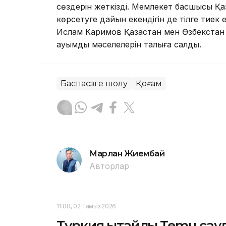
сөздерін жеткізді. Мемлекет басшысы Қаз
көрсетуге дайын екендігін де тілге тиек
Ислам Каримов Қазақстан мен Өзбекстан
ауқымды мәселелерін талқыға салды.
Баспасөзге шолу
Қоғам
Марлан Жиембай
Авторлар
11:00, 02 Тамыз 2026
Түркия қытайлық Temu са