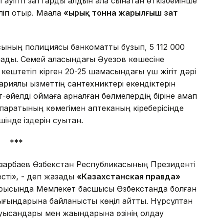
л қауіпті заттарды алдын ала сынақтан өткізбейінше
ліп отыр. Мақала
«Қырық тонна жарылғыш зат
асының полициясы банкоматты бұзып, 5 112 000
лады. Семей қаласындағы Әуезов көшесіне
 кештетіп кірген 20-25 шамасындағы үш жігіт дәрі
иялық қызметтің сантехниктері екендіктерін
т-әйелді қоймаға арналған бөлмелердің біріне қамап
паратының көмегімен аптеканың кіреберісінде
інде іздерін суытқан.
***
арбаев Өзбекстан Республикасының Президенті
сті», - деп жазады
«Казахстанская правда»
барысында Мемлекет басшысы Өзбекстанда болған
 шығындарына байланысты көңіл айтты. Нұрсұлтан
ысқандары мен жақындарына өзінің қолдау