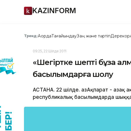
KAZINFORM
Ақорда
Тағайындау
Заң және тәртіп
Дерекқор
Тренд:
09:25, 22 Шілде 2011
«Шегіртке шепті бұза ал
басылымдарға шолу
АСТАНА. 22 шілде. ҚазАқпарат - Қазақ а
республикалық басылымдарда шыққан