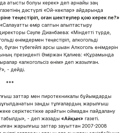
да қатысты болуы керек» деп арнайы заң
газетінің дәстүрлі «Ой-көкпар» айдарында
іне теңестіріп, оған шектеулер қою керек пе?»
 «Салауатты өмір салтын қалыптастыру
иректоры Сәуле Диқанбаева: «Міндетті түрде,
льді өнімдермен теңестіріп, алкогольді
, бұған түбегейлі қарсы шыққан Алкоголь өнімдерін
ғының президенті Әміржан Қалиев: «Құрамында
ыралар «алкогольсіз өнім» деп жазылған.
, - дейді.
***
ылғыш заттар мен пиротехникалық бұйымдарды
н шұғылданатын заңды тұлғалардың жарылғыш
 жеке серіктестікке қарайтын қоймадан пайдалану
т табылды», - деп жазады
«Айқын»
газеті.
ылған жарылғыш заттар зауыттан 2007-2008