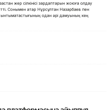
ақстан жер сілкінісі зардаптарын жоюға қолдау
 етті. Сонымен қатар Нұрсұлтан Назарбаев пен
 ынтымақтастығының одан әрі дамуының кең
уда платформасына айыппұл