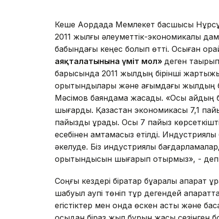
Кеше Ақордада Мемлекет басшысы Нұрсұ
2011 жылғы әлеуметтік-экономикалық да
бабындағы кеңес болып өтті. Осыған ор
аяқталатынына үміт мол»
деген тақыры
барысында 2011 жылдың бірінші жартыж
қорытындылары және ағымдағы жылдың 
Мәсімов баяндама жасады. «Осы айдың 
шығардық. Қазақстан экономикасы 7,1 пайыз
пайызды құрады. Осы 7 пайыз көрсеткішт
есебінен қамтамасыз етілді. Индустриялық
әкелуде. Біз индустриялық бағдарламал
қорытындысын шығарып отырмыз», - деп 
Соңғы кездері бірқатар бұқаралық ақпарат 
шабуыл қаупі төніп тұр дегендей ақпара
егістіктер мен онда өскен астық және басқа
осыдан біраз жыл бұрын жақсы сезінген бо