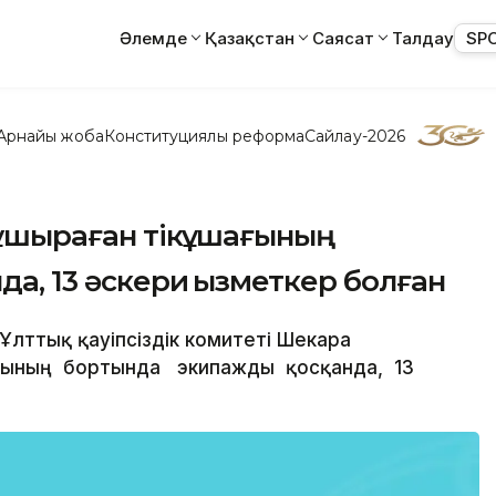
Әлемде
Қазақстан
Саясат
Талдау
SP
Арнайы жоба
Конституциялық реформа
Сайлау-2026
а ұшыраған тікұшағының
да, 13 әскери қызметкер болған
- Ұлттық қауіпсіздік комитеті Шекара
ағының бортында экипажды қосқанда, 13