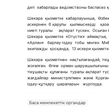
деп хабарлады ведомствоның баспасөз қ
Шекара қызметінің хабарлауынша, Өзбек
әскерінен 6 қарулы қылмыскердің қаза
ниеті туралы ақпарат түскен. Осыған
Шекара қызметінің «Оңтүстік» аймақт
«Арлан» барлау-іздеу тобы мінген М
экипажды қосқанда, 13 әскери қызметкерд
Шекара қызметінен нақтылағандай, тікұ
жоғалған. Өгем орман шаруашылығыны
тікұшақтың құлағаны туралы ақпарат т
жағдайлар министрлігімен және Қорғаны
іздеу-құтқару шараларын жүргізуде.
Басқа мемлекеттік органдар