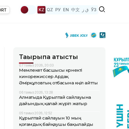
KZ
QZ
РУ
EN
中文
ق ز
ЎЗ
ORT
Тақырыпқа қатысты
07 тамыз 2026, 20:03
Мемлекет басшысы көрнекті
кинорежиссер Ардақ
Әмірқұловтың отбасына көңіл айтты
06 тамыз 2026, 13:28
Алматыда Құрылтай сайлауына
дайындық қалай жүріп жатыр
05 тамыз 2026, 12:52
Құрылтай сайлауын 10 мың
қоғамдық байқаушы бақылайды