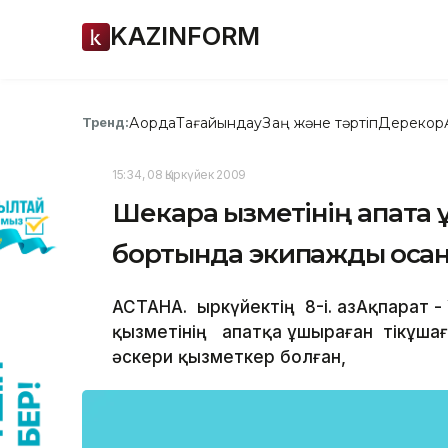
KAZINFORM
Ақорда
Тағайындау
Заң және тәртіп
Дерекқор
Тренд:
15:34, 08 Қыркүйек 2009
Шекара қызметінің апатқ
бортында экипажды қосқан
АСТАНА. Қыркүйектің 8-і. ҚазАқпарат 
қызметінің апатқа ұшыраған тікұш
әскери қызметкер болған,