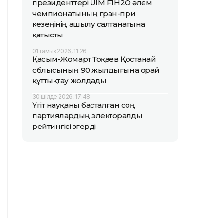
президенттері UIM F1H2O әлем
чемпионатының гран-при
кезеңінің ашылу салтанатына
қатысты
01 тамыз 2026, 11:26
Қасым-Жомарт Тоқаев Қостанай
облысының 90 жылдығына орай
құттықтау жолдады
30 шілде 2026, 17:48
Үгіт науқаны басталған соң
партиялардың электоралды
рейтингісі өзгерді