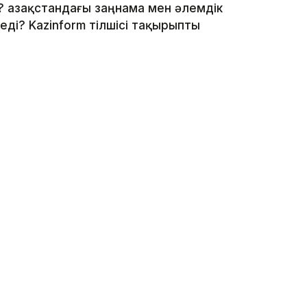
 Қазақстандағы заңнама мен әлемдік
ді? Kazinform тілшісі тақырыпты