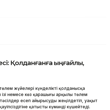
сі: Қолданғанға ыңғайлы,
төлем жүйелері күнделікті қолданысқа
ан ізі немесе көз қарашығы арқылы төлем
 тәсілдер есеп айырысуды жеңілдетіп, уақыт
ауіпсіздігіне қатысты күмәнді күшейтеді.