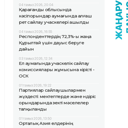
04 тамыз 2026, 20:04
Қарағанды облысында
кәсіпорындар аумағында алғаш
рет сайлау учаскелері ашылды
04 тамыз 2026, 16:55
Респонденттердің 72,3%-ы жаңа
Құрылтай үшін дауыс беруге
дайын
03 тамыз 2026, 12:34
Ел аумағында учаскелік сайлау
комиссиялары жұмысына кірісті -
ОСК
01 тамыз 2026, 19:22
Партиялар сайлаушылармен
жүздесті: мектептерде және өндіріс
орындарында өзекті мәселелер
талқыланды
01 тамыз 2026, 13:50
Орталық Азия елдерінің