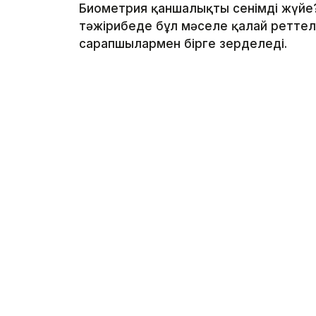
Биометрия қаншалықты сенімді жүйе?
тәжірибеде бұл мәселе қалай реттеле
сарапшылармен бірге зерделеді.