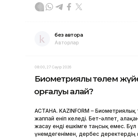
без автора
Авторлар
08:00, 27 Сәуір 2026
Биометриялық төлем жүйе
қорғалуы қалай?
АСТАНА. KAZINFORM – Биометриялық 
жаппай еніп келеді. Бет-әлпет, алақ
жасау енді ешкімге таңсық емес. Бұл
үнемдегенімен, дербес деректердің қ