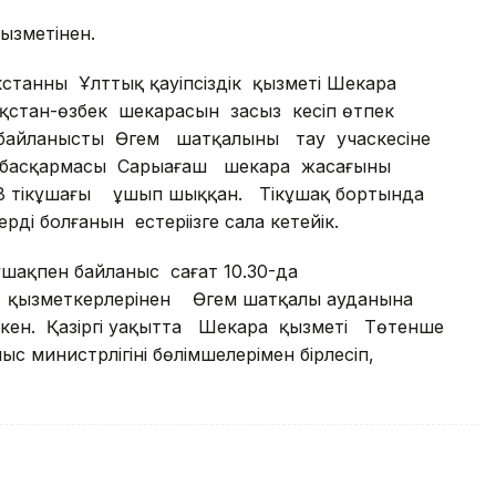
ызметінен.
станның Ұлттық қауіпсіздік қызметі Шекара
қстан-өзбек шекарасын заңсыз кесіп өтпек
 байланысты Өгем шатқалының тау учаскесіне
ық басқармасы Сарыағаш шекара жасағының
и8 тікұшағы ұшып шыққан. Тікұшақ бортында
ің болғанын естеріңізге сала кетейік.
шақпен байланыс сағат 10.30-да
ң қызметкерлерінен Өгем шатқалы ауданына
үскен. Қазіргі уақытта Шекара қызметі Төтенше
с министрлігінің бөлімшелерімен бірлесіп,