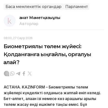
Басқа мемлекеттік органдар
Парламент
Қанат Мәметқазыұлы
Авторлар
08:00, 27 Сәуір 2026
Биометриялық төлем жүйесі:
Қолданғанға ыңғайлы, қорғалуы
қалай?
АСТАНА. KAZINFORM – Биометриялық төлем
жүйелері күнделікті қолданысқа жаппай еніп келеді.
Бет-әлпет, алақан ізі немесе көз қарашығы арқылы
төлем жасау енді ешкімге таңсық емес. Бұл