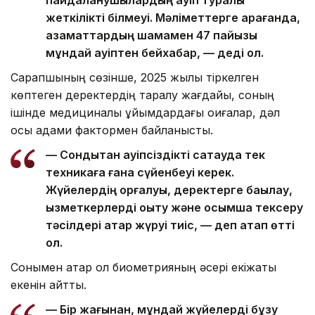
жеткілікті білмеуі. Мәліметтерге қарағанда,
азаматтардың шамамен 47 пайызы
мұндай қауіптен бейхабар, — деді ол.
Сарапшының сөзінше, 2025 жылы тіркелген
көптеген деректердің таралу жағдайы, соның
ішінде медициналық ұйымдардағы оқиғалар, дәл
осы адами фактормен байланысты.
— Сондықтан қауіпсіздікті сақтауда тек
техникаға ғана сүйенбеуі керек.
Жүйелердің қорғалуы, деректерге бақылау,
қызметкерлерді оқыту және қосымша тексеру
тәсілдері қатар жүруі тиіс, — деп атап өтті
ол.
Сонымен қатар ол биометрияның әсері екіжақты
екенін айтты.
— Бір жағынан, мұндай жүйелерді бұзу