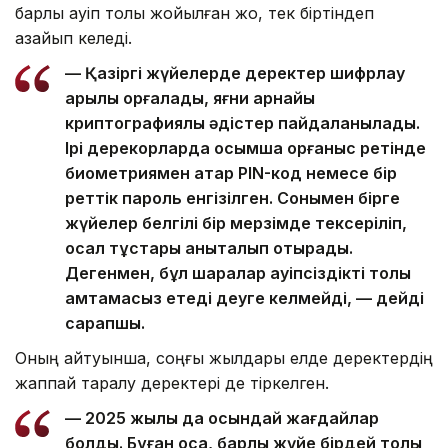
барлық қауіп толық жойылған жоқ, тек біртіндеп
азайып келеді.
— Қазіргі жүйелерде деректер шифрлау
арқылы қорғалады, яғни арнайы
криптографиялық әдістер пайдаланылады.
Ірі дерекқорларда қосымша қорғаныс ретінде
биометриямен қатар PIN-код немесе бір
реттік пароль енгізілген. Сонымен бірге
жүйелер белгілі бір мерзімде тексеріліп,
осал тұстары анықталып отырады.
Дегенмен, бұл шаралар қауіпсіздікті толық
қамтамасыз етеді деуге келмейді, — дейді
сарапшы.
Оның айтуынша, соңғы жылдары елде деректердің
жаппай таралу деректері де тіркелген.
— 2025 жылы да осындай жағдайлар
болды. Бұған қоса, барлық жүйе бірдей толық