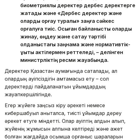
биометриялық деректер дербес деректерге
жатады және «Дербес деректер және
оларды қорғау туралы» заңға сәйкес
қорғалуға тиіс. Осыған байланысты оларды
жинау, өңдеу және сақтау тәртібі
қолданыстағы заңнама және нормативтік-
құқықтық актілермен реттеледі, – делінген
министрліктің ресми жауабында.
Деректер Қазақстан аумағында сақталады, ал
олардың қауіпсіздігін қамтамасыз ету – сол
деректерді пайдаланатын ұйымдардың
жауапкершілігінде.
Егер жүйеге заңсыз кіру әрекеті немесе
кибершабуыл анықталса, тиісті ұйымдар дереу
әрекет етуге міндетті. Олар қауіптің алдын алып,
жүйенің жұмысын қалпына келтіреді және қажет
болған жағдайда қосымша қорғаныс шараларын