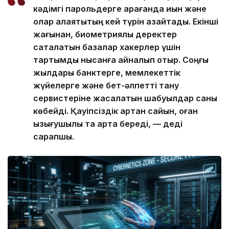
кәдімгі парольдерге қарағанда қиын және
олар алаяқтықтың кей түрін азайтады. Екінші
жағынан, биометриялық деректер
сақталатын базалар хакерлер үшін
тартымды нысанға айналып отыр. Соңғы
жылдары банктерге, мемлекеттік
жүйелерге және бет-әлпетті тану
сервистеріне жасалатын шабуылдар саны
көбейді. Қауіпсіздік артқан сайын, оған
қызығушылық та арта береді, — деді
сарапшы.