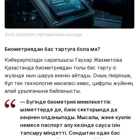
Фото: Kazinform / ЖИ көмегімен жасалды
Биометриядан бас тартуға бола ма?
Киберқауіпсіздік сарапшысы Гаухар Жахметова
Қазақстанда биометриядан толық бас тарту іс
жүзінде қиын шаруа екенін айтады. Оның пікірінше,
бұл тек технология мәселесі емес, цифрлық жүйенің
қалай құрылғанына байланысты.
— Бүгінде биометрия мемлекеттік
қызметтерде де, банк секторында да
кеңінен қолданылады. Мысалы, жеке куәлік
немесе паспорт алу кезінде саусақ ізін
тапсыру міндетті. Сондықтан одан бас