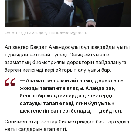
Фото: Бағдат Амандосұлының жеке мұрағаты
Ал заңгер Бағдат Амандосұлы бұл жағдайды құқықтық
тұрғыдан нақтылай түседі. Оның айтуынша,
азаматтың биометриялық деректерін пайдалануға
берген келісімді кері қайтарып алу құқығы бар.
— Азамат келісімін қайтарып, деректерін
жоюды талап ете алады. Алайда заң
белгілі бір жағдайларда деректерді
сақтауды талап етеді, яғни бұл құқықтың
шектелетін сәттері болады, — дейді ол.
Сонымен қатар заңгер биометриядан бас тартудың
нақты салдарын атап өтті.