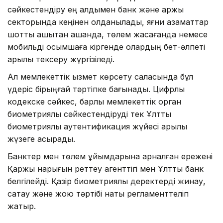
сәйкестендіру ең алдымен банк және қаржы
секторында кеңінен қолданылады, яғни азаматтар
шотты қашықтан ашқанда, төлем жасағанда немесе
мобильді қосымшаға кіргенде олардың бет-әлпеті
арқылы тексеру жүргізіледі.
Ал мемлекеттік қызмет көрсету саласында бұл
үдеріс бірыңғай тәртіпке бағынады. Цифрлық
кодекске сәйкес, барлық мемлекеттік орган
биометриялық сәйкестендіруді тек Ұлттық
биометриялық аутентификация жүйесі арқылы
жүзеге асырады.
Банктер мен төлем ұйымдарына арналған ережені
Қаржы нарығын реттеу агенттігі мен Ұлттық банк
белгілейді. Қазір биометриялық деректерді жинау,
сақтау және жою тәртібі нақты регламенттеліп
жатыр.