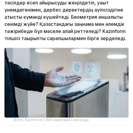
тәсілдер есеп айырысуды жеңілдетіп, уақыт
үнемдегенімен, дербес деректердің қауіпсіздігіне
қатысты күмәнді күшейтеді. Биометрия қаншалықты
сенімді жүйе? Қазақстандағы заңнама мен әлемдік
тәжірибеде бұл мәселе қалай реттеледі? Kazinform
тілшісі тақырыпты сарапшылармен бірге зерделеді.
Фото: Kazinform / ЖИ көмегімен жасалды