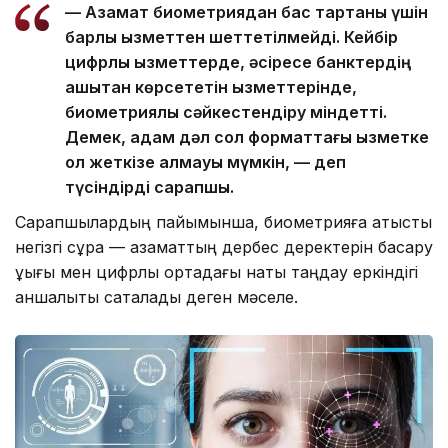
— Азамат биометриядан бас тартқаны үшін
барлық қызметтен шеттетілмейді. Кейбір
цифрлық қызметтерде, әсіресе банктердің
қашықтан көрсететін қызметтерінде,
биометриялық сәйкестендіру міндетті.
Демек, адам дәл сол форматтағы қызметке
қол жеткізе алмауы мүмкін, — деп
түсіндірді сарапшы.
Сарапшылардың пайымынша, биометрияға қатысты
негізгі сұрақ — азаматтың дербес деректерін басқару
құқығы мен цифрлық ортадағы нақты таңдау еркіндігі
қаншалықты сақталады деген мәселе.