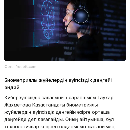
Фото: freepik.com
Биометриялық жүйелердің қауіпсіздік деңгейі
қандай
Киберқауіпсіздік саласының сарапшысы Гаухар
Жахметова Қазақстандағы биометриялық
жүйелердің қауіпсіздік деңгейін әзірге орташа
деңгейде деп бағалайды. Оның айтуынша, бұл
технологиялар кеңінен қолданылып жатқанымен,