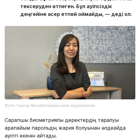
тексеруден өтпеген. Бұл қауіпсіздік
деңгейіне әсер етпей қоймайды, — деді ол.
Фото: Гаухар Жахметованың жеке мұрағатынан
Сарапшы биометриялық деректердің таралуы
қарапайым парольдің жария болуынан әлдеқайда
қауіпті екенін айтады.