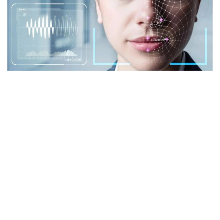
Фото: istockphoto.com
Әлемдік тәжірибе: технология бар, бірақ бәрі
бірдей сене бермейді
Биометриялық технологияларға қатысты
алаңдаушылық бекер емес. Әлемдік тәжірибе бұл
жүйелердің кей жағдайда қателік жіберіп, даулы
жағдайларға себеп болғанын көрсетіп отыр.
Мәселен, АҚШ-та бет-әлпетті тану жүйелері
адамдарды қате сәйкестендірген оқиғалар тіркелген.
Соның салдарынан тергеу барысында жазықсыз