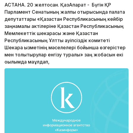
АСТАНА. 20 желтоқсан. ҚазАқпарат - Бүгін ҚР
Парламент Cенатының жалпы отырысында палата
депутаттары «Қазақстан Республикасының кейбір
заңнамалық актілеріне Қазақстан Республикасының
Мемлекеттік шекарасы және Қазақстан
Республикасының Ұлттық қауіпсіздік комитеті
Шекара қызметінің мәселелері бойынша өзгерістер
мен толықтырулар енгізу туралы» заң жобасын екі
оқылымда мақұлдап,