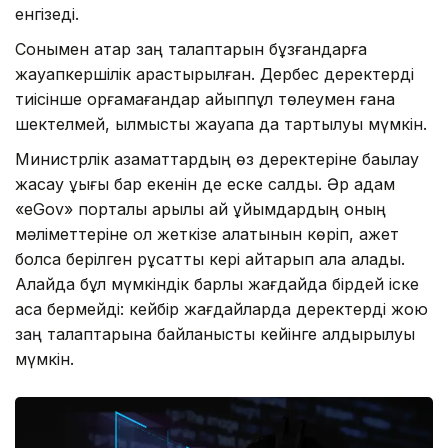
енгізеді.
Сонымен қатар заң талаптарын бұзғандарға
жауапкершілік қарастырылған. Дербес деректерді
тиісінше қорғамағандар айыппұл төлеумен ғана
шектелмей, қылмыстық жауапқа да тартылуы мүмкін.
Министрлік азаматтардың өз деректеріне бақылау
жасау құқығы бар екенін де еске салды. Әр адам
«eGov» порталы арқылы қай ұйымдардың оның
мәліметтеріне қол жеткізе алатынын көріп, қажет
болса берілген рұқсатты кері қайтарып ала алады.
Алайда бұл мүмкіндік барлық жағдайда бірдей іске
аса бермейді: кейбір жағдайларда деректерді жою
заң талаптарына байланысты кейінге қалдырылуы
мүмкін.