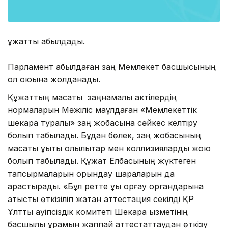
құжатты қабылдады.
Парламент қабылдаған заң Мемлекет басшысының
қол қоюына жолданады.
Құжаттың мақсаты заңнамалық актілердің
нормаларын Мәжіліс мақұлдаған «Мемлекеттік
шекара туралы» заң жобасына сәйкес келтіру
болып табылады. Бұдан бөлек, заң жобасының
мақсаты құқықтық олқылықтар мен коллизияларды жою
болып табылады. Құжат Елбасының жүктеген
тапсырмаларын орындау шараларын да
қарастырады. «Бұл ретте құқық қорғау органдарына
қатысты өткізіліп жатқан аттестация секілді ҚР
Ұлттық қауіпсіздік комитеті Шекара қызметінің
басшылық құрамын жаппай аттестаттаудан өткізу