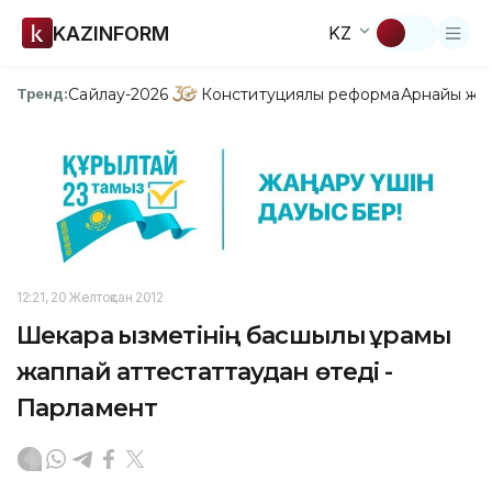
KAZINFORM
KZ
Сайлау-2026
Конституциялық реформа
Арнайы жо
Тренд:
12:21, 20 Желтоқсан 2012
Шекара қызметінің басшылық құрамы
жаппай аттестаттаудан өтеді -
Парламент