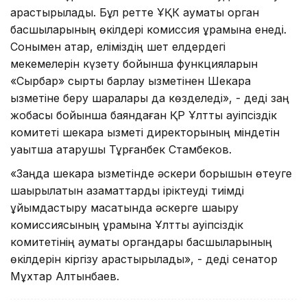
қарастырылады. Бұл ретте ҰҚК аумақтық орган
басшыларының өкілдері комиссия құрамына енеді.
Сонымен қатар, еліміздің шет елдердегі
мекемелерін күзету бойынша функцияларын
«Сырбар» сыртқы барлау қызметінен Шекара
қызметіне беру шаралары да көзделеді», - деді заң
жобасы бойынша баяндаған ҚР Ұлттық қауіпсіздік
комитеті шекара қызметі директорының міндетін
уақытша атқарушы Тұрғанбек Стамбеков.
«Заңда шекара қызметінде әскери борышын өтеуге
шақырылатын азаматтарды іріктеуді тиімді
ұйымдастыру мақсатында әскерге шақыру
комиссиясының құрамына Ұлттық қауіпсіздік
комитетінің аумақтық органдары басшыларының
өкілдерін кіргізу қарастырылады», - деді сенатор
Мұхтар Алтынбаев.