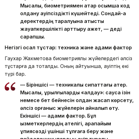
Мысалы, биометриямен қатар қосымша код
қолдану қауіпсіздікті күшейтеді. Сондай-ақ
деректердің таралуына қатысты
жауапкершілікті арттыру қажет, — деді
сарапшы.
Негізгі осал тұстар: техника және адами фактор
Гаухар Жахметова биометриялық жүйелердегі әлсіз
тұстарға да тоқталды. Оның айтуынша, қауіптің екі
түрі бар.
— Біріншісі — техникалық сипаттағы қатер.
Мысалы, құрылғыларды «алдау»: саусақ ізін
немесе бет бейнесін қолдан жасап көрсету,
әлсіз қорғаныс жүйелерін айналып өту.
Екіншісі — адами фактор. Бұл
қызметкерлердің қателігі, қарапайым
құпиясөзді үшінші тұлғаға беру және
пайдаланушылардың қауіп туралы