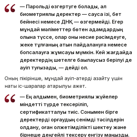
— Парольді өзгертуге болады, ал
биометриялық деректер — саусақ ізі, бет
бейнесі немесе ДНҚ — өзгермейді. Егер
мұндай мәліметтер бөтен адамдардың
қолына түссе, олар оны несие рәсімдеуге,
жеке тұлғаның атын пайдалануға немесе
бопсалауға жұмсауы мүмкін. Кей жағдайда
деректердің шетелге бақылаусыз берілуі де
қауіп туғызады, — дейді ол.
Оның пікірінше, мұндай қауіп-қатерді азайту үшін
нақты іс-шаралар атқарылуы қажет.
— Ең алдымен, биометриялық жүйелер
міндетті түрде тексеріліп,
сертификатталуы тиіс. Сонымен бірге
деректерді қорғаудың сенімді тәсілдерін
қолдану, оған қолжетімділікті шектеу және
бірнеше деңгейлі тексеру енгізу маңызды.