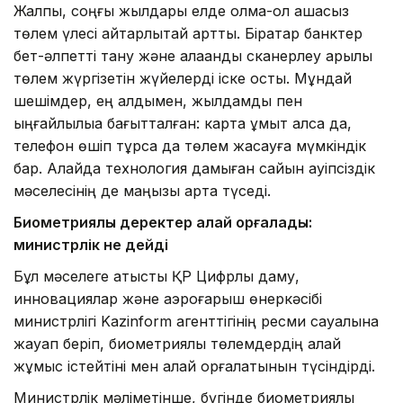
Жалпы, соңғы жылдары елде қолма-қол ақшасыз
төлем үлесі айтарлықтай артты. Бірқатар банктер
бет-әлпетті тану және алақанды сканерлеу арқылы
төлем жүргізетін жүйелерді іске қосты. Мұндай
шешімдер, ең алдымен, жылдамдық пен
ыңғайлылыққа бағытталған: карта ұмыт қалса да,
телефон өшіп тұрса да төлем жасауға мүмкіндік
бар. Алайда технология дамыған сайын қауіпсіздік
мәселесінің де маңызы арта түседі.
Биометриялық деректер қалай қорғалады:
министрлік не дейді
Бұл мәселеге қатысты ҚР Цифрлық даму,
инновациялар және аэроғарыш өнеркәсібі
министрлігі Kazinform агенттігінің ресми сауалына
жауап беріп, биометриялық төлемдердің қалай
жұмыс істейтіні мен қалай қорғалатынын түсіндірді.
Министрлік мәліметінше, бүгінде биометриялық