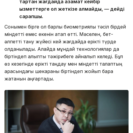
тартқан жағдайда азамат кейбір
қызметтерге қол жеткізе алмайды, — дейді
сарапшы.
Сонымен бірге ол барлық биометриялық тәсіл бірдей
міндетті емес екенін атап өтті. Мәселен, бет-
әлпетті тану жүйесі кей жағдайда ерікті түрде
қолданылады. Алайда мұндай технологиялар да
біртіндеп қалыпты тәжірибеге айналып келеді. Бұл
өз кезегінде ерікті таңдау мен міндетті талаптың
арасындағы шекараны біртіндеп жойып бара
жатқанын аңғартады.