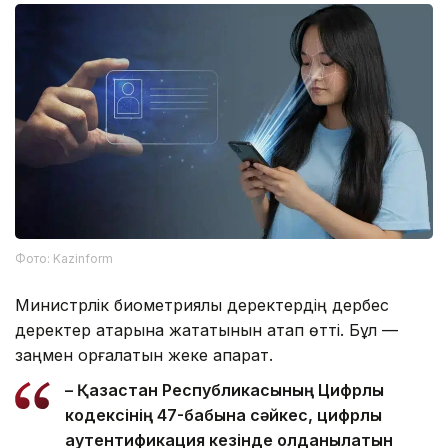
Фото: Kazinform
Министрлік биометриялық деректердің дербес
деректер қатарына жататынын атап өтті. Бұл —
заңмен қорғалатын жеке ақпарат.
– Қазақстан Республикасының Цифрлық
кодексінің 47-бабына сәйкес, цифрлық
аутентификация кезінде қолданылатын