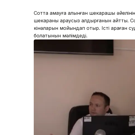
Сотта қамауға алынған шекарашы әйеліні
шекараны қараусыз қалдырғанын айтты. 
кінәларын мойындап отыр. Істі қараған с
болатынын мәлімдеді.