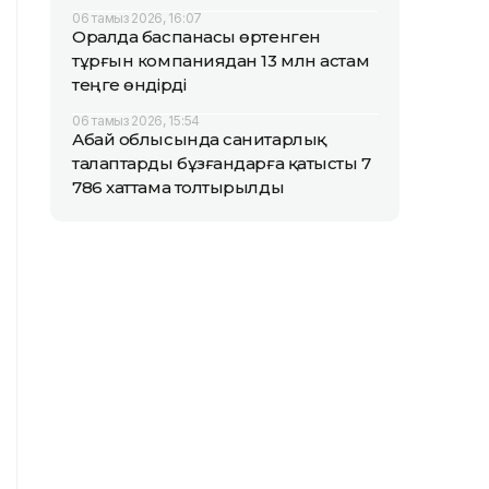
06 тамыз 2026, 16:07
Оралда баспанасы өртенген
тұрғын компаниядан 13 млн астам
теңге өндірді
06 тамыз 2026, 15:54
Абай облысында санитарлық
талаптарды бұзғандарға қатысты 7
786 хаттама толтырылды