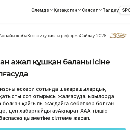
Әлемде
Қазақстан
Саясат
Талдау
SP
Арнайы жоба
Конституциялық реформа
Сайлау-2026
 ажал құшқан баланың ісіне
лғасуда
низоны әскери сотында шекарашылардың
 қатысты сот отырысы жалғасуда. Қызылорда
 болған қайғылы жағдайға себепкер болған
, деп хабарлайды ҚазАқпарат ХАА тілшісі
аспасөз қызметіне сілтеме жасап.