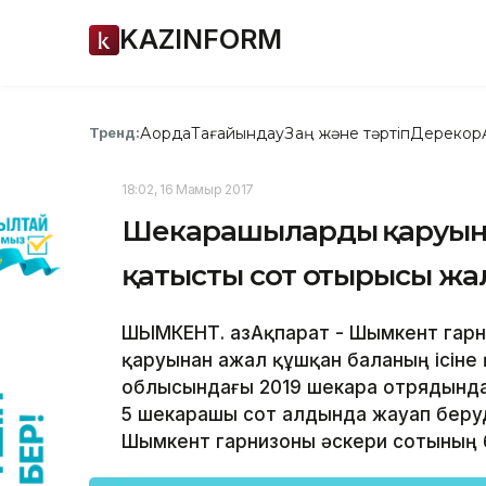
KAZINFORM
Ақорда
Тағайындау
Заң және тәртіп
Дерекқор
Тренд:
18:02, 16 Мамыр 2017
Шекарашылардың қаруынан
қатысты сот отырысы жа
ШЫМКЕНТ. ҚазАқпарат - Шымкент гар
қаруынан ажал құшқан баланың ісіне
облысындағы 2019 шекара отрядында
5 шекарашы сот алдында жауап беруде
Шымкент гарнизоны әскери сотының б