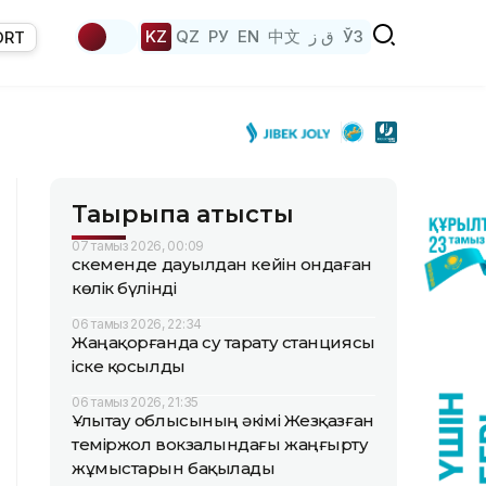
KZ
QZ
РУ
EN
中文
ق ز
ЎЗ
ORT
Тақырыпқа қатысты
07 тамыз 2026, 00:09
Өскеменде дауылдан кейін ондаған
көлік бүлінді
06 тамыз 2026, 22:34
Жаңақорғанда су тарату станциясы
іске қосылды
06 тамыз 2026, 21:35
Ұлытау облысының әкімі Жезқазған
теміржол вокзалындағы жаңғырту
жұмыстарын бақылады