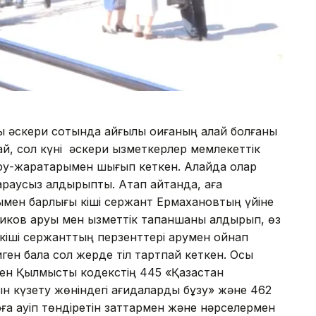
 әскери сотында қайғылы оқиғаның қалай болғаны
й, сол күні әскери қызметкерлер мемлекеттік
ару-жарақтарымен шығып кеткен. Алайда олар
қараусыз қалдырыпты. Атап айтқанда, аға
мен барлығы кіші сержант Ермахановтың үйіне
иков қаруы мен қызметтік тапаншаны қалдырып, өз
іші сержанттың перзенттері қарумен ойнап
тиген бала сол жерде тіл тартпай кеткен. Осы
н Қылмыстық кодекстің 445 «Қазақстан
 күзету жөніндегі қағидаларды бұзу» және 462
ға қауiп төндіретін заттармен және нәрселермен