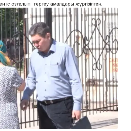
 іс қозғалып, тергеу амалдары жүргізілген.