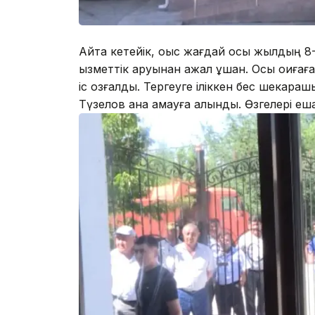
Айта кетейік, оқыс жағдай осы жылдың 8-ш
қызметтік қаруынан ажал құшқан. Осы оқиғ
іс қозғалды. Тергеуге іліккен бес шекар
Түзелов қана қамауға алынды. Өзгелері еш