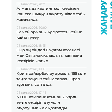
06 тамыз 2026, 20:11
Алматыда картинг көліктерімен
көшеге шыққан жүргізушілер тобы
жазаланды
06 тамыз 2026, 20:00
Семей орманы: қасіреттен кейінгі
қайта түлеу
06 тамыз 2026, 18:25
Сыр өңіріндегі Бақатам кесенесі
мен Сығанақ қалашығы қалпына
келтіріліп жатыр
06 тамыз 2026, 18:16
Криптоайырбастау арқылы 155 млн
теңге заңсыз табыс тапқан Орал
тұрғыны сотталды
06 тамыз 2026, 17:44
NCOC компаниясынан 2,3 трлн
теңге өндіріп алу үшін
атқарушылық іс қозғалды