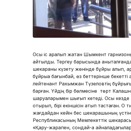
Осы іс қаралып жатқан Шымкент гарнизоны
айтылды. Тергеу барысында анықталғанда
шекараны күзету жөнінде бұйрық алып, қ
бұйрыққа бағынбай, өз беттерінше бекетті 
лейтенант Рахымжан Түзеловтің бұйрығы
барған. Үйдің бір бөлмесіне төрт Калашн
шаруаларымен шығып кетеді. Осы кезде к
отырып, бірі екіншісін атып тастаған. Оқ 
жағдайдан кейін бес шекарашының үстіне
Республикасының Мемлекеттік шекарасын
«Қару-жарақпен, сондай-ақ айналадағылар