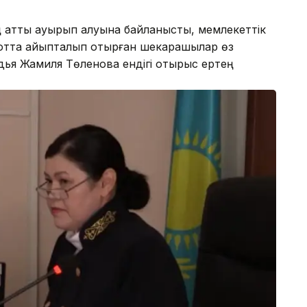
ң қатты ауырып қалуына байланысты, мемлекеттік
Сотта айыпталып отырған шекарашылар өз
удья Жамиля Төленова ендігі отырыс ертең