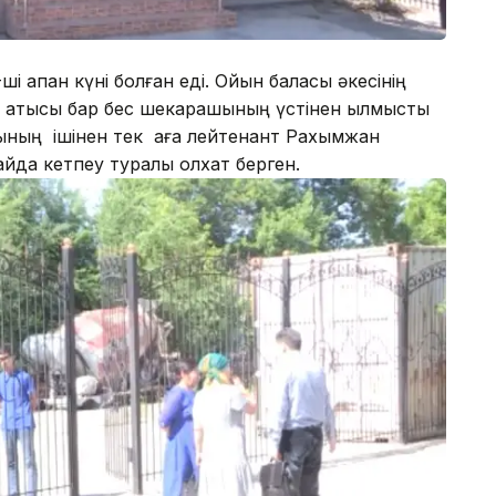
і ақпан күні болған еді. Ойын баласы әкесінің
аға қатысы бар бес шекарашының үстінен қылмыстық
ашының ішінен тек аға лейтенант Рахымжан
қайда кетпеу туралы қолхат берген.