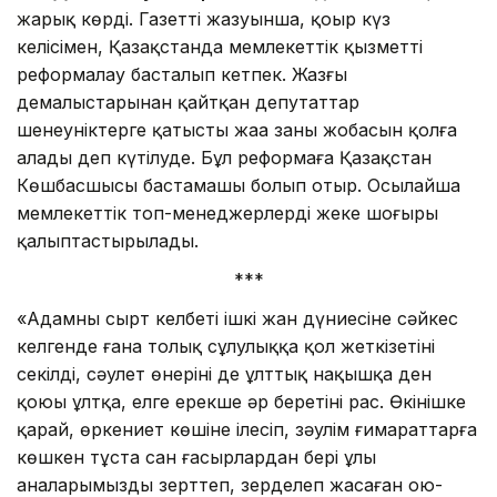
жарық көрді. Газеттің жазуынша, қоңыр күз
келісімен, Қазақстанда мемлекеттік қызметті
реформалау басталып кетпек. Жазғы
демалыстарынан қайтқан депутаттар
шенеуніктерге қатысты жаңа заңның жобасын қолға
алады деп күтілуде. Бұл реформаға Қазақстан
Көшбасшысы бастамашы болып отыр. Осылайша
мемлекеттік топ-менеджерлердің жеке шоғыры
қалыптастырылады.
***
«Адамның сырт келбеті ішкі жан дүниесіне сәйкес
келгенде ғана толық сұлулыққа қол жеткізетіні
секілді, сәулет өнерінің де ұлттық нақышқа ден
қоюы ұлтқа, елге ерекше әр беретіні рас. Өкінішке
қарай, өркениет көшіне ілесіп, зәулім ғимараттарға
көшкен тұста сан ғасырлардан бері ұлы
аналарымыздың зерттеп, зерделеп жасаған ою-