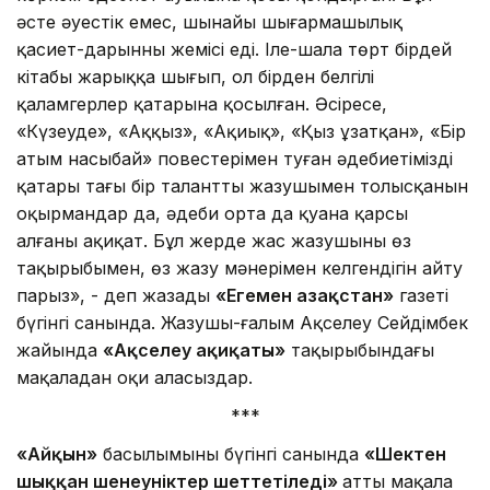
әсте әуестік емес, шынайы шығармашылық
қасиет-дарынның жемісі еді. Іле-шала төрт бірдей
кітабы жарыққа шығып, ол бірден белгілі
қаламгерлер қатарына қосылған. Әсіресе,
«Күзеуде», «Аққыз», «Ақиық», «Қыз ұзатқан», «Бір
атым насыбай» повестерімен туған әдебиетіміздің
қатары тағы бір талантты жазушымен толысқанын
оқырмандар да, әдеби орта да қуана қарсы
алғаны ақиқат. Бұл жерде жас жазушының өз
тақырыбымен, өз жазу мәнерімен келгендігін айту
парыз», - деп жазады
«Егемен Қазақстан»
газеті
бүгінгі санында. Жазушы-ғалым Ақселеу Сейдімбек
жайында
«Ақселеу ақиқаты»
тақырыбындағы
мақаладан оқи аласыздар.
***
«Айқын»
басылымының бүгінгі санында
«Шектен
шыққан шенеуніктер шеттетіледі»
атты мақала