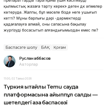
препараттарды таратқаны үшін кәсіпкерді
қылмыстық жазаға тарту керек» деген дк әңгімелер
көтеруде. Жалпы, бұл мәселе бізде неге ушығып
кетті? Мұның барлығы дәрі -дәрмектерді
қадағалауға алмай, оның сапасына бақылау
жүргізуді босаңсытып алғандығымыздан емес пе?
Баспасөзге шолу
БАҚ
Қоғам
Руслан Ғаббасов
Авторлар
11:00, 02 Тамыз 2026
Түркия қытайлық Temu сауда
платформасына айыппұл салды —
шетелдегі қазақ баспасөзі