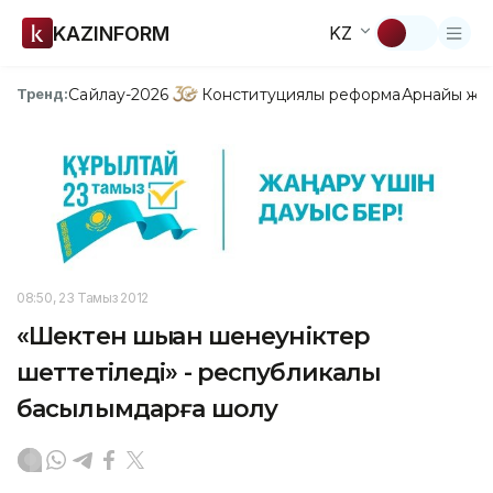
KAZINFORM
KZ
Сайлау-2026
Конституциялық реформа
Арнайы жо
Тренд:
08:50, 23 Тамыз 2012
«Шектен шыққан шенеуніктер
шеттетіледі» - республикалық
басылымдарға шолу