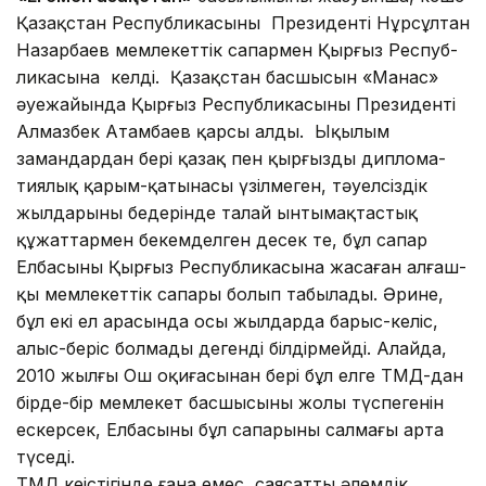
Қазақстан Республикасының Прези­ден­ті Нұрсұлтан
Назарбаев мемлекеттік сапармен Қырғыз Рес­пуб­
ликасына келді. Қазақстан басшысын «Манас»
әуежайында Қырғыз Рес­пуб­ликасының Президенті
Алмазбек Атамбаев қарсы алды. Ықылым
замандардан бері қазақ пен қырғыздың диплома­
тия­лық қарым-қатынасы үзілме­ген, тәуелсіздік
жылдарының бедерінде талай ынтымақтастық
құжаттармен бекемделген десек те, бұл сапар
Елбасының Қырғыз Республикасына жасаған алғаш­
қы мемлекеттік сапары болып та­былады. Әрине,
бұл екі ел ара­сында осы жылдарда барыс-ке­ліс,
алыс-беріс болмады дегенді білдірмейді. Алайда,
2010 жыл­ғы Ош оқиғасынан бері бұл елге ТМД-дан
бірде-бір мемлекет басшысының жолы түспегенін
ескерсек, Елбасының бұл са­пары­ның салмағы арта
түседі.
ТМД кеңістігінде ғана емес, саясаттың әлемдік