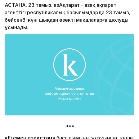
АСТАНА. 23 тамыз. ҚазАқпарат - Қазақ ақпарат
агенттігі республикалық басылымдарда 23 тамыз,
бейсенбі күні шыққан өзекті мақалаларға шолуды
ұсынады.
***
«Егемен Қазақстан»
басылымының жазуынша, кеше