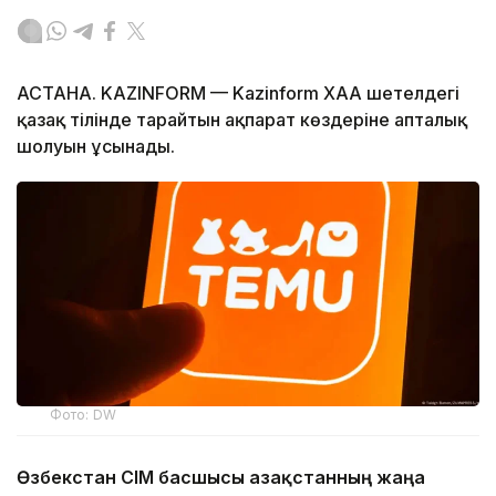
АСТАНА. KAZINFORM — Kazinform ХАА шетелдегі
қазақ тілінде тарайтын ақпарат көздеріне апталық
шолуын ұсынады.
Фото: DW
Өзбекстан СІМ басшысы Қазақстанның жаңа