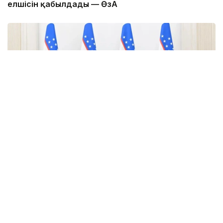
елшісін қабылдады — ӨзА
Фото: uza.uz
Қазақстанның Өзбекстандағы жаңадан
тағайындалған Төтенше және Өкілетті Елшісі
Ералы Тоғжанов Ташкентте Өзбекстан
Республикасының Сыртқы істер министрі Бахтиёр