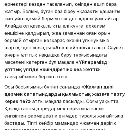
өрнектері көзден тасаланып, көңілден өшіп бара
жатыр. Бәлкім, бұған баз біреу «қазақты қашанғы
киіз үйге қамай бермекпіз» деп қарсы уәж айтар.
Алайда ол қазақылықты әлі күнге архаизм
еншісіне қалдырып, жаңа заманнан оған орын
бермей отырған көзқарас екенін ұғынуымыз
шарт»,-деп жазады
«Алаш айнасы»
газеті. Сәулет
өнерін ұлттық нақышқа бұру тұрғысындағы
мәселені көтерген бұл мақала
«Үйлеремізді
ұлттық үлгіде «киіндіретін» кез жетті»
тақырыбымен беріліп отыр.
Осы басылымның бүгінгі санында
«Жалған дәрі-
дәрмек сататындарды қылмыстық жазаға тарту
керек пе?»
атты мақала басылды. Соңғы уақытта
Қазақстанның дәрі-дәрмек нарығына заңсыз
енгізілген фармацевтік өнімдер туралы жиі айтыла
бастады. Тіпті кейбір мамандар «жалған дәрілік