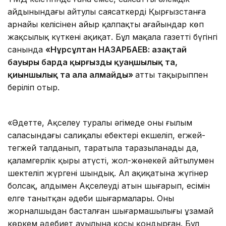
айдынындағы ай­тулы саясаткердің Қырғыз­стан­ға
арнайы келісінен айыр қал­пақ­ты ағайындар көп
жақсылық күт­кені ақиқат. Бұл мақала газеттің бүгінгі
санында
«
Нұрсұлтан НАЗАРБАЕВ: Қазақтай
бауыры барда қырғызды қуаңшылық та,
қиыншылық та ала алмайды
»
атты тақырыппен
беріліп отыр.
«Әдетте, Ақселеу туралы әңгімеде оның ғылым
саласындағы салиқалы еңбектері екшеліп, егжей-
тегжей талданып, таратыла таразыланады да,
қаламгерлік қыры атүсті, жол-жөнекей айтылумен
шектеліп жүргені шындық. Ал ақиқатына жүгінер
болсақ, алдымен Ақселеудің атын шығарып, есімін
елге танытқан әдеби шығармалары. Оның
жорналшыдан басталған шығармашылығы ұзамай
көркем әдебиет ауылына қоңсы қондырған. Бұл