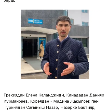
берді.
Грекиядан Елена Каланджиди, Канададан Данияр
Құрманбаев, Кореядан - Мадина Жақыпбек пен
Түркиядан Сағыныш Назар, Назерке Бақтияр,