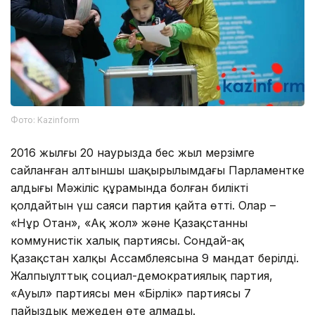
Фото: Kazinform
2016 жылғы 20 наурызда бес жыл мерзімге
сайланған алтыншы шақырылымдағы Парламентке
алдыңғы Мәжіліс құрамында болған билікті
қолдайтын үш саяси партия қайта өтті. Олар –
«Нұр Отан», «Ақ жол» және Қазақстанның
коммунистік халық партиясы. Сондай-ақ
Қазақстан халқы Ассамблеясына 9 мандат берілді.
Жалпыұлттық социал-демократиялық партия,
«Ауыл» партиясы мен «Бірлік» партиясы 7
пайыздық межеден өте алмады.