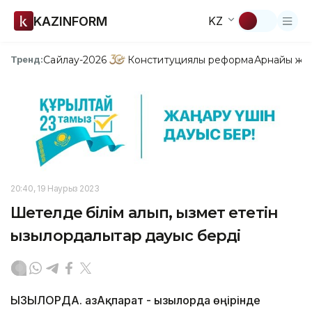
KAZINFORM
KZ
Сайлау-2026
Конституциялық реформа
Арнайы жо
Тренд:
20:40, 19 Наурыз 2023
Шетелде білім алып, қызмет ететін
қызылордалықтар дауыс берді
ҚЫЗЫЛОРДА. ҚазАқпарат - Қызылорда өңірінде