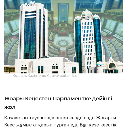
Коллаж: Kazinform/ Canva/ parlam.kz/
Жоғарғы Кеңестен Парламентке дейінгі
жол
Қазақстан тәуелсіздік алған кезде елде Жоғарғы
Кеңес жұмыс атқарып тұрған еді. Бұл кезең кеңестік