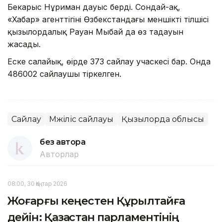
Бекарыс Нұриман дауыс берді. Сондай-ақ,
«Хабар» агенттігінің Өзбекстандағы меншікті тілшісі
қызылордалық Рауан Мыңбай да өз таңдауын
жасады.
Еске салайық, өңірде 373 сайлау учаскесі бар. Онда
486002 сайлаушы тіркелген.
Сайлау
Мәжіліс сайлауы
Қызылорда облысы
без автора
Авторлар
08:00, 30 Қаңтар 2026
Жоғарғы кеңестен Құрылтайға
дейін: Қазақстан парламентінің