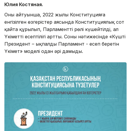
Юлия Костяная.
Оның айтуынша, 2022 жылы Конституцияға
енгізілген өзгерістер аясында Конституциялық сот
қайта құрылып, Парламенттің рөлі күшейтілді, ал
Үкіметтің есептілігі артты. Соның нәтижесінде «Күшті
Президент – ықпалды Парламент - есеп беретін
Үкімет» моделі одан әрі дамыды.