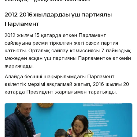
2012-2016 жылдардағы үш партиялы
Парламент
2012 жылғы 15 қаңтарда өткен Парламент
сайлауына ресми тіркелген жеті саяси партия
қатысты. Орталық сайлау комиссиясы 7 пайыздық
межеден асқан үш партияның Парламентке өткенін
жариялады.
Алайда бесінші шақырылымдағы Парламент
өкілеттік мерзімі аяқталмай жатып, 2016 жылғы 20
қаңтарда Президент жарлығымен таратылды.