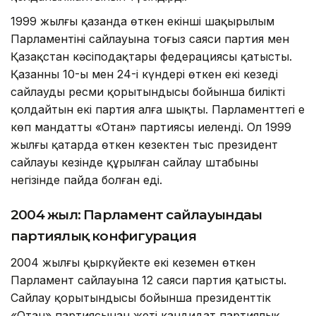
1999 жылғы қазанда өткен екінші шақырылым
Парламентінің сайлауына тоғыз саяси партия мен
Қазақстан кәсіподақтары федерациясы қатысты.
Қазанның 10-ы мен 24-і күндері өткен екі кезеңді
сайлаудың ресми қорытындысы бойынша билікті
қолдайтын екі партия алға шықты. Парламенттегі ең
көп мандатты «Отан» партиясы иеленді. Ол 1999
жылғы қаңтарда өткен кезектен тыс президент
сайлауы кезінде құрылған сайлау штабының
негізінде пайда болған еді.
2004 жыл: Парламент сайлауындағы
партиялық конфигурация
2004 жылғы қыркүйекте екі кезеңмен өткен
Парламент сайлауына 12 саяси партия қатысты.
Сайлау қорытындысы бойынша президенттік
«Отан» партиясынан жеті кандидат партиялық