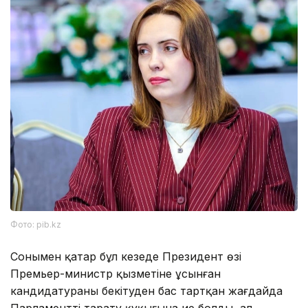
Фото: pib.kz
Сонымен қатар бұл кезеңде Президент өзі
Премьер-министр қызметіне ұсынған
кандидатураны бекітуден бас тартқан жағдайда