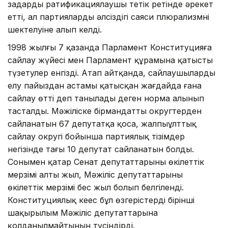
заңдарды ратификациялаушы тетік ретінде әрекет
етті, ал партиялардың әлсіздігі саяси плюрализмнің
шектелуіне алып келді.
1998 жылғы 7 қазанда Парламент Конституцияға
сайлау жүйесі мен Парламент құрамына қатысты
түзетулер енгізді. Атап айтқанда, сайлаушылардың
елу пайыздан астамы қатысқан жағдайда ғана
сайлау өтті деп танылады деген норма алынып
тасталды. Мәжіліске бірмандатты округтерден
сайланатын 67 депутатқа қоса, жалпыұлттық
сайлау округі бойынша партиялық тізімдер
негізінде тағы 10 депутат сайланатын болды.
Сонымен қатар Сенат депутаттарының өкілеттік
мерзімі алты жыл, Мәжіліс депутаттарының
өкілеттік мерзімі бес жыл болып белгіленді.
Конституциялық кеңес бұл өзгерістердің бірінші
шақырылым Мәжіліс депутаттарына
қолданылмайтынын түсіндірді.