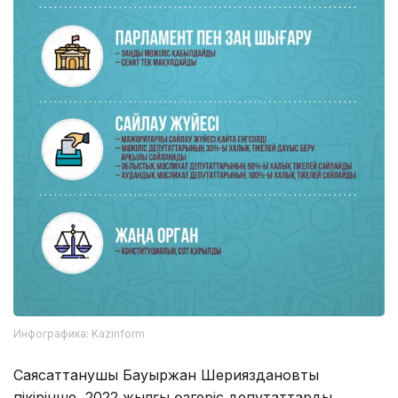
Инфографика: Kazinform
Саясаттанушы Бауыржан Шерияздановтың
пікірінше, 2022 жылғы өзгеріс депутаттарды