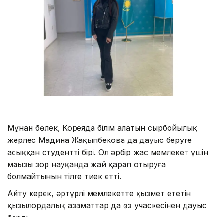
Мұнан бөлек, Кореяда білім алатын сырбойылық
жерлес Мадина Жақыпбекова да дауыс беруге
асыққан студенттің бірі. Ол әрбір жас мемлекет үшін
маңызы зор науқанда жай қарап отыруға
болмайтынын тілге тиек етті.
Айту керек, әртүрлі мемлекетте қызмет ететін
қызылордалық азаматтар да өз учаскесінен дауыс