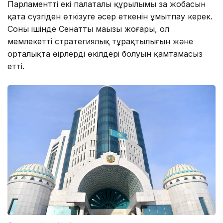
Парламенттің екі палаталы құрылымы заң жобасын
қатаң сүзгіден өткізуге әсер еткенін ұмытпау керек.
Соның ішінде Сенаттың маңызы жоғары, ол
мемлекеттің стратегиялық тұрақтылығын және
орталықта өңірлердің өкілдері болуын қамтамасыз
етті.