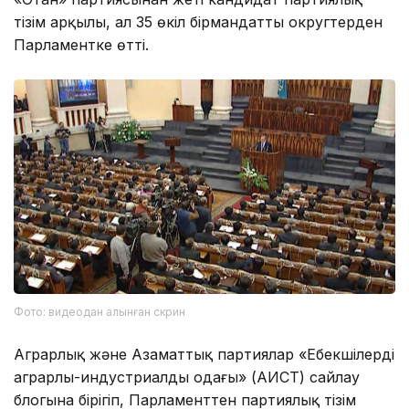
тізім арқылы, ал 35 өкіл бірмандатты округтерден
Парламентке өтті.
Фото: видеодан алынған скрин
Аграрлық және Азаматтық партиялар «Еңбекшілердің
аграрлы-индустриалды одағы» (АИСТ) сайлау
блогына бірігіп, Парламенттен партиялық тізім