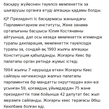
басқару жүйесінен тәуелсіз мемлекеттік заң
шығарушы органға өтудің алғашқы қадамы болды.
ҚР Президенті Іс басқармасы жанындағы
Парламентаризм институты, Жеке заңнама
орталығының басшысы Юлия Костянаяның
айтуынша, дәл осы кезеңде мемлекеттік егемендік
туралы декларация, мемлекеттік тәуелсіздік
туралы заң, сондай-ақ 1993 жылғы алғашқы
Конституция қабылданды. Жоғарғы Кеңес бір
палаталы орган ретінде жұмыс істеді.
1994 жылғы 7 наурызда өткен Жоғарғы Кеңес
сайлауы нәтижесінде жалғыз палаталы
парламентке бір мандатты округтерден өзін-өзі
ұсынған 59, қоғамдық ұйымдардан 75 және
президенттік тізім бойынша 42 депутат бес жыл
мерзімге сайланды. Жоғарғы кеңес төрағасы Әбіш
Кекілбаев болған еді.