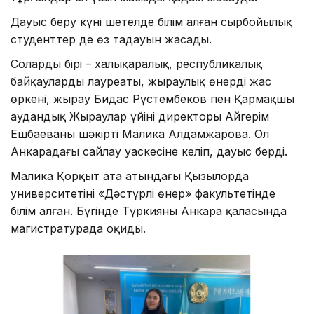
Дауыс беру күні шетелде білім алған сырбойылық
студенттер де өз таңдауын жасады.
Солардың бірі – халықаралық, республикалық
байқаулардың лауреаты, жыраулық өнердің жас
өркені, жырау Бидас Рүстембеков пен Қармақшы
аудандық Жыраулар үйінің директоры Айгерім
Ешбаеваның шәкірті Малика Алдамжарова. Ол
Анкарадағы сайлау уаскесіне келіп, дауыс берді.
Малика Қорқыт ата атындағы Қызылорда
университетінің «Дәстүрлі өнер» факультетінде
білім алған. Бүгінде Түркияның Анкара қаласында
магистратурада оқиды.