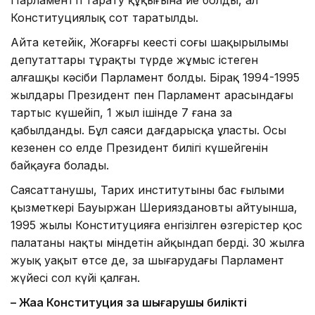
Парламентті тарату құқығына ие болды, ал
Конституциялық сот таратылды.
Айта кетейік, Жоғарғы кеңестің соңғы шақырылымы
депутаттары тұрақты түрде жұмыс істеген
алғашқы кәсіби Парламент болды. Бірақ 1994-1995
жылдары Президент пен Парламент арасындағы
тартыс күшейіп, 1 жыл ішінде 7 ғана заң
қабылданды. Бұл саяси дағдарысқа ұласты. Осы
кезеңнен соң елде Президент билігі күшейгенін
байқауға болады.
Саясаттанушы, Тарих институтының бас ғылыми
қызметкері Бауыржан Шерияздановтың айтуынша,
1995 жылы Конституцияға енгізілген өзгерістер қос
палатаның нақты міндетін айқындап берді. 30 жылға
жуық уақыт өтсе де, заң шығарудағы Парламент
жүйесі сол күйі қалған.
– Жаңа Конституция заң шығарушы биліктің