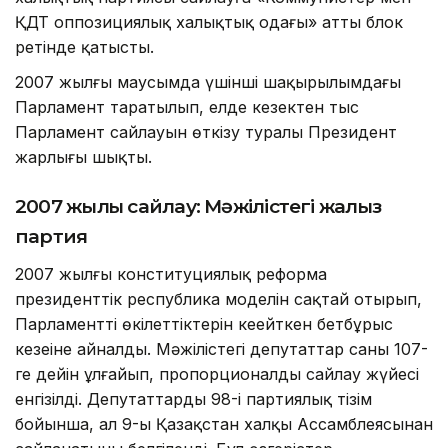
ҚДТ оппозициялық халықтық одағы» атты блок
ретінде қатысты.
2007 жылғы маусымда үшінші шақырылымдағы
Парламент таратылып, елде кезектен тыс
Парламент сайлауын өткізу туралы Президент
жарлығы шықты.
2007 жылғы сайлау: Мәжілістегі жалғыз
партия
2007 жылғы конституциялық реформа
президенттік республика моделін сақтай отырып,
Парламенттің өкілеттіктерін кеңейткен бетбұрыс
кезеңіне айналды. Мәжілістегі депутаттар саны 107-
ге дейін ұлғайып, пропорционалды сайлау жүйесі
енгізілді. Депутаттардың 98-і партиялық тізім
бойынша, ал 9-ы Қазақстан халқы Ассамблеясынан