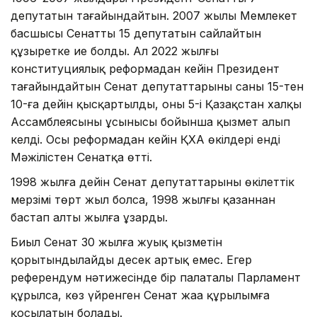
депутатын тағайындайтын. 2007 жылы Мемлекет
басшысы Сенаттың 15 депутатын сайлайтын
құзыретке ие болды. Ал 2022 жылғы
конституциялық реформадан кейін Президент
тағайындайтын Сенат депутаттарының саны 15-тен
10-ға дейін қысқартылды, оның 5-і Қазақстан халқы
Ассамблеясының ұсынысы бойынша қызмет алып
келді. Осы реформадан кейін ҚХА өкілдері енді
Мәжілістен Сенатқа өтті.
1998 жылға дейін Сенат депутаттарының өкілеттік
мерзімі төрт жыл болса, 1998 жылғы қазаннан
бастап алты жылға ұзарды.
Биыл Сенат 30 жылға жуық қызметін
қорытындылайды десек артық емес. Егер
референдум нәтижесінде бір палаталы Парламент
құрылса, көз үйренген Сенат жаңа құрылымға
қосылатын болады.