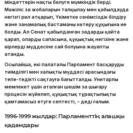
міндеттерін нақты бөлуге мүмкіндік берді.
Мәжіліс заң жобаларын талқылау мен қабылдауда
негізгі рөл атқарып, Үкіметке сенімсіздік білдіру
және заңнамалық бастаманы көтеру құқығына ие
болды. Ал Сенат қабылданған заңдарды қайта
қарап, олардың сапасына, құқықтық негізіне және
өңірлердің мүддесіне сай болуына жауапты
атанды.
Осылайша, екі палаталы Парламент басқарудың
тиімділігі мен халықтың мүддесі арасындағы
тепе-теңдікті сақтауға бағытталды. Унитарлы
мемлекет үшін аталған шешім заң шығару
процесін жүйелеп, құқықтық тұрақтылықты
қамтамасыз етуге септесті, – деді ғалым.
1996-1999 жылдар: Парламенттің алғашқы
қадамдары