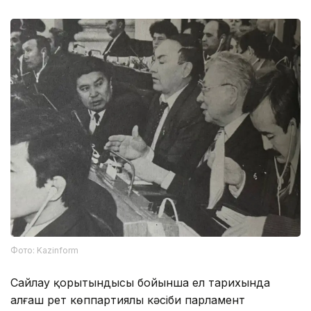
Фото: Kazinform
Сайлау қорытындысы бойынша ел тарихында
алғаш рет көппартиялы кәсіби парламент