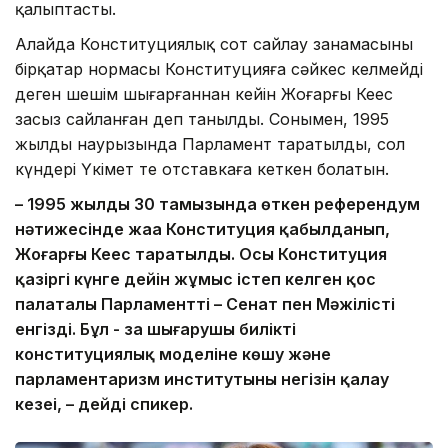
қалыптасты.
Алайда Конституциялық сот сайлау заңнамасының
бірқатар нормасы Конституцияға сәйкес келмейді
деген шешім шығарғаннан кейін Жоғарғы Кеңес
заңсыз сайланған деп танылды. Сонымен, 1995
жылдың наурызында Парламент таратылды, сол
күндері Үкімет те отставкаға кеткен болатын.
– 1995 жылдың 30 тамызында өткен референдум
нәтижесінде жаңа Конституция қабылданып,
Жоғарғы Кеңес таратылды. Осы Конституция
қазіргі күнге дейін жұмыс істеп келген қос
палаталы Парламентті – Сенат пен Мәжілісті
енгізді. Бұл - заң шығарушы биліктің
конституциялық моделіне көшу және
парламентаризм институтының негізін қалау
кезеңі, – дейді спикер.