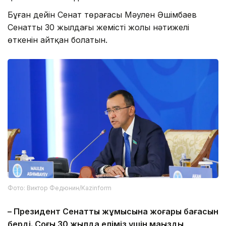
Бұған дейін Сенат төрағасы Мәулен Әшімбаев
Сенаттың 30 жылдағы жемісті жолы нәтижелі
өткенін айтқан болатын.
Фото: Виктор Федюнин/Kazinform
– Президент Сенаттың жұмысына жоғары бағасын
берді. Соңғы 30 жылда еліміз үшін маңызды