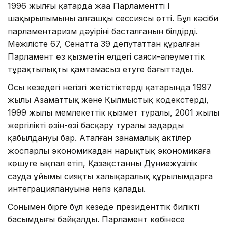
1996 жылғы қаңтарда жаңа Парламенттің I
шақырылымының алғашқы сессиясы өтті. Бұл кәсіби
парламентаризм дәуірінің басталғанын білдірді.
Мәжілісте 67, Сенатта 39 депутаттан құралған
Парламент өз қызметін елдегі саяси-әлеуметтік
тұрақтылықты қамтамасыз етуге бағыттады.
Осы кезеңдегі негізгі жетістіктердің қатарында 1997
жылы Азаматтық және Қылмыстық кодекстердің,
1999 жылы мемлекеттік қызмет туралы, 2001 жылы
жергілікті өзін-өзі басқару туралы заңдардың
қабылдануы бар. Аталған заңнамалық актілер
жоспарлы экономикадан нарықтық экономикаға
көшуге ықпал етіп, Қазақстанның Дүниежүзілік
сауда ұйымы сияқты халықаралық құрылымдарға
интеграциялануына негіз қалады.
Сонымен бірге бұл кезеңде президенттік биліктің
басымдығы байқалды. Парламент көбінесе