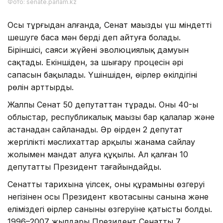
Фото: senate.parlam.kz
Осы тұрғыдан алғанда, Сенат маңызды үш міндетті
шешуге баса мән берді деп айтуға болады.
Біріншісі, саяси жүйенің эволюциялық дамуын
сақтады. Екіншіден, заң шығару процесін әрі
сапасын бақылады. Үшіншіден, өңірлер өкілдігінің
рөлін арттырды.
Жалпы Сенат 50 депутаттан тұрады. Оның 40-ы
облыстар, республикалық маңызы бар қалалар және
астанадан сайланады. Әр өңірден 2 депутат
жергілікті мәслихаттар арқылы жанама сайлау
жолымен мандат алуға құқылы. Ал қалған 10
депутатты Президент тағайындайды.
Сенаттың тарихына үңілсек, оның құрамының өзгеруі
негізінен осы Президент квотасының санына және
еліміздегі өңірлер санының өзгеруіне қатысты болды.
1996–2007 жылдары Президент Сенаттың 7