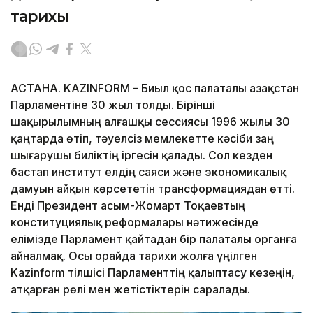
тарихы
АСТАНА. KAZINFORM – Биыл қос палаталы Қазақстан
Парламентіне 30 жыл толды. Бірінші
шақырылымның алғашқы сессиясы 1996 жылы 30
қаңтарда өтіп, тәуелсіз мемлекетте кәсіби заң
шығарушы биліктің іргесін қалады. Сол кезден
бастап институт елдің саяси және экономикалық
дамуын айқын көрсететін трансформациядан өтті.
Енді Президент Қасым-Жомарт Тоқаевтың
конституциялық реформалары нәтижесінде
елімізде Парламент қайтадан бір палаталы органға
айналмақ. Осы орайда тарихи жолға үңілген
Kazinform тілшісі Парламенттің қалыптасу кезеңін,
атқарған рөлі мен жетістіктерін саралады.