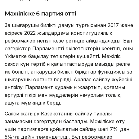
Мәжіліске 6 партия өтті
Заң шығарушы биліктің дамуы тұрғысынан 2017 және
әсіресе 2022 жылдардағы конституциялық
реформалар негізгі кезең ретінде айқындалады. Бұл
өзгерістер Парламенттің өкілеттіктерін кеңейтіп, оның
Үкіметке бақылау тетіктерін күшейтті. Мәжіліс
саяси күн тәртібін қалыптастыруда маңызды рөлге
ие болып, атқарушы биліктің бірқатар функциясы заң
шығарушы органға берілді. Аралас сайлау жүйесінің
енгізілуі Парламент құрамын жаңартып, қоғамның
әртүрлі пікірі мен мүдделерін неғұрлым толық
ашуға мүмкіндік берді.
Саяси жаңғыру Қазақстанның сайлау туралы
заңнамасын өзгертуден басталды. Мәжіліске өту
үшін партияларға қойылатын сайлау шегі 7%-дан
5%-ға дейін төмендетілді. Бұл реформалар