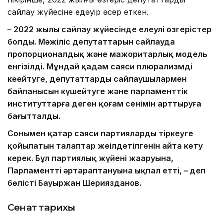
сайлау жүйесіне едәуір әсер еткен.
– 2022 жылы сайлау жүйесінде елеулі өзгерістер
болды. Мәжіліс депутаттарын сайлауда
пропорционалдық және мажоритарлық модель
енгізілді. Мұндай қадам саяси плюрализмді
кеңейтуге, депутаттардың сайлаушылармен
байланысын күшейтуге және парламенттік
институттарға деген қоғам сенімін арттыруға
бағытталды.
Сонымен қатар саяси партияларды тіркеуге
қойылатын талаптар жеңілдетілгенін айта кету
керек. Бұл партиялық жүйенің жаңаруына,
Парламенттің әртараптануына ықпал етті, – деп
бөлісті Бауыржан Шериязданов.
Сенат тарихы