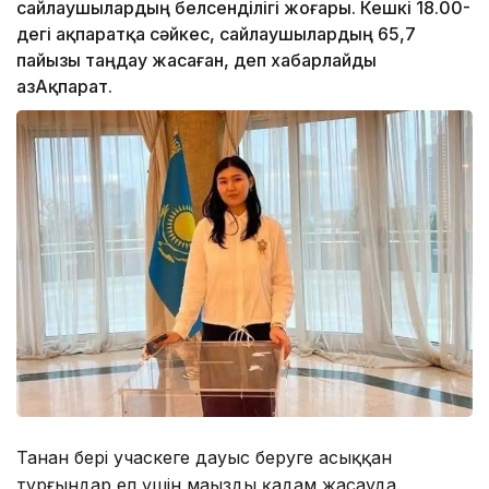
сайлаушылардың белсенділігі жоғары. Кешкі 18.00-
дегі ақпаратқа сәйкес, сайлаушылардың 65,7
пайызы таңдау жасаған, деп хабарлайды
ҚазАқпарат.
Таңнан бері учаскеге дауыс беруге асыққан
тұрғындар ел үшін маңызды қадам жасауда.