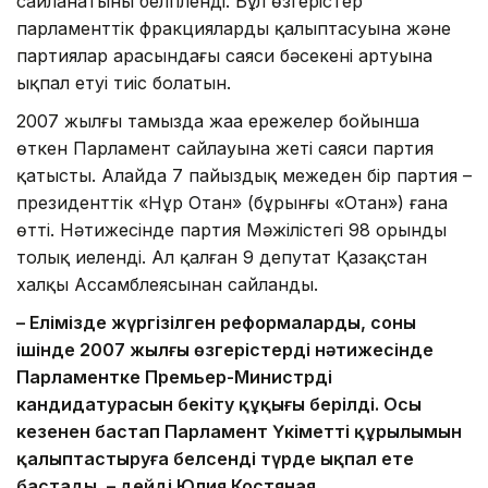
сайланатыны белгіленді. Бұл өзгерістер
парламенттік фракциялардың қалыптасуына және
партиялар арасындағы саяси бәсекенің артуына
ықпал етуі тиіс болатын.
2007 жылғы тамызда жаңа ережелер бойынша
өткен Парламент сайлауына жеті саяси партия
қатысты. Алайда 7 пайыздық межеден бір партия –
президенттік «Нұр Отан» (бұрынғы «Отан») ғана
өтті. Нәтижесінде партия Мәжілістегі 98 орынды
толық иеленді. Ал қалған 9 депутат Қазақстан
халқы Ассамблеясынан сайланды.
– Елімізде жүргізілген реформалардың, соның
ішінде 2007 жылғы өзгерістердің нәтижесінде
Парламентке Премьер-Министрдің
кандидатурасын бекіту құқығы берілді. Осы
кезеңнен бастап Парламент Үкіметтің құрылымын
қалыптастыруға белсенді түрде ықпал ете
бастады, – дейді Юлия Костяная.