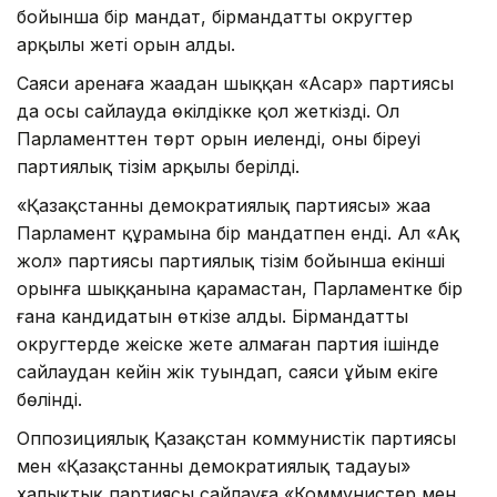
бойынша бір мандат, бірмандатты округтер
арқылы жеті орын алды.
Саяси аренаға жаңадан шыққан «Асар» партиясы
да осы сайлауда өкілдікке қол жеткізді. Ол
Парламенттен төрт орын иеленді, оның біреуі
партиялық тізім арқылы берілді.
«Қазақстанның демократиялық партиясы» жаңа
Парламент құрамына бір мандатпен енді. Ал «Ақ
жол» партиясы партиялық тізім бойынша екінші
орынға шыққанына қарамастан, Парламентке бір
ғана кандидатын өткізе алды. Бірмандатты
округтерде жеңіске жете алмаған партия ішінде
сайлаудан кейін жік туындап, саяси ұйым екіге
бөлінді.
Оппозициялық Қазақстан коммунистік партиясы
мен «Қазақстанның демократиялық таңдауы»
халықтық партиясы сайлауға «Коммунистер мен