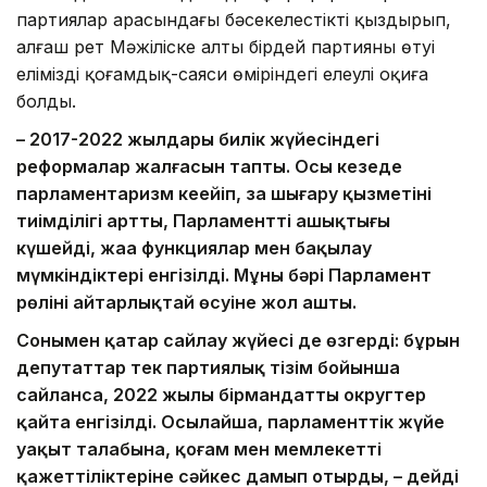
партиялар арасындағы бәсекелестікті қыздырып,
алғаш рет Мәжіліске алты бірдей партияның өтуі
еліміздің қоғамдық-саяси өміріндегі елеулі оқиға
болды.
– 2017-2022 жылдары билік жүйесіндегі
реформалар жалғасын тапты. Осы кезеңде
парламентаризм кеңейіп, заң шығару қызметінің
тиімділігі артты, Парламенттің ашықтығы
күшейді, жаңа функциялар мен бақылау
мүмкіндіктері енгізілді. Мұның бәрі Парламент
рөлінің айтарлықтай өсуіне жол ашты.
Сонымен қатар сайлау жүйесі де өзгерді: бұрын
депутаттар тек партиялық тізім бойынша
сайланса, 2022 жылы бірмандатты округтер
қайта енгізілді. Осылайша, парламенттік жүйе
уақыт талабына, қоғам мен мемлекеттің
қажеттіліктеріне сәйкес дамып отырды, – дейді