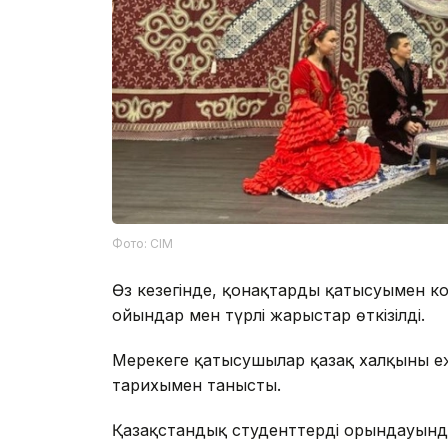
Фото: СІМ
Өз кезегінде, қонақтардың қатысуымен 
ойындар мен түрлі жарыстар өткізілді.
Мерекеге қатысушылар қазақ халқының еж
тарихымен танысты.
Қазақстандық студенттердің орындауынд