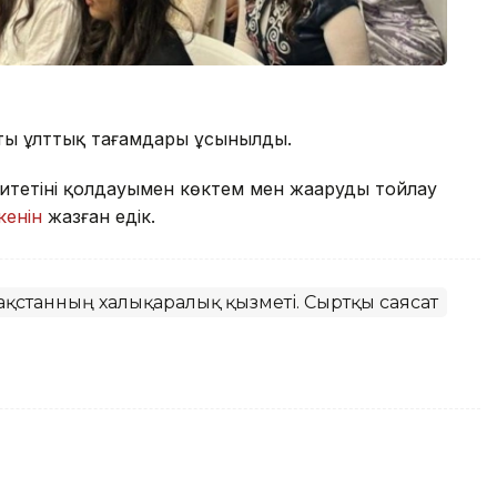
тың ұлттық тағамдары ұсынылды.
тетінің қолдауымен көктем мен жаңаруды тойлау
кенін
жазған едік.
зақстанның халықаралық қызметі. Сыртқы саясат