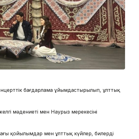
концерттік бағдарлама ұйымдастырылып, ұлттық
елгі мәдениеті мен Наурыз мерекесінің
ағы қойылымдар мен ұлттық күйлер, билерді