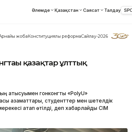
Әлемде
Қазақстан
Саясат
Талдау
SP
Арнайы жоба
Конституциялық реформа
Сайлау-2026
нгтағы қазақтар ұлттық
ң қатысуымен гонконгтық «PolyU»
касы азаматтары, студенттер мен шетелдік
ерекесі атап өтілді, деп хабарлайды СІМ