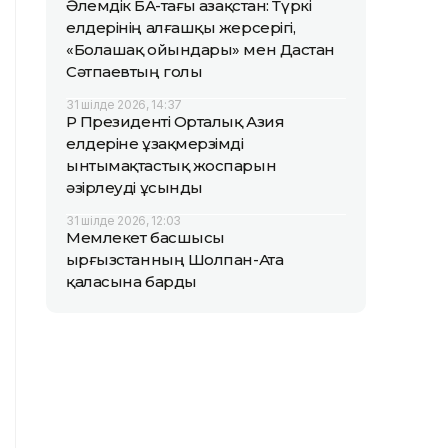
Әлемдік БАҚ-тағы Қазақстан: Түркі
елдерінің алғашқы жерсерігі,
«Болашақ ойындары» мен Дастан
Сәтпаевтың голы
31 шілде 2026, 14:37
ҚР Президенті Орталық Азия
елдеріне ұзақмерзімді
ынтымақтастық жоспарын
әзірлеуді ұсынды
31 шілде 2026, 12:03
Мемлекет басшысы
Қырғызстанның Шолпан-Ата
қаласына барды