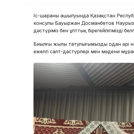
Іс-шараның ашылуында Қазақстан Респуб
консулы Бауыржан Досманбетов Наурыз м
дәстүріміз бен ұлттық бірегейлігіміздің белг
Биылғы жылы татулығымызды одан әрі н
ежелгі салт-дәстүрлері мен мәдени мұрас