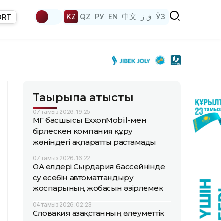
KZ
QZ
РУ
EN
中文
ق ز
ЎЗ
ORT
Тақырыпқа қатысты
07 тамыз 2026, 19:25
ҚМГ басшысы ExxonMobil-мен
бірлескен компания құру
жөніндегі ақпаратты растамады
07 тамыз 2026, 16:22
ОА елдері Сырдария бассейнінде
су есебін автоматтандыру
жоспарының жобасын әзірлемек
04 тамыз 2026, 02:23
Словакия Қазақстанның әлеуметтік