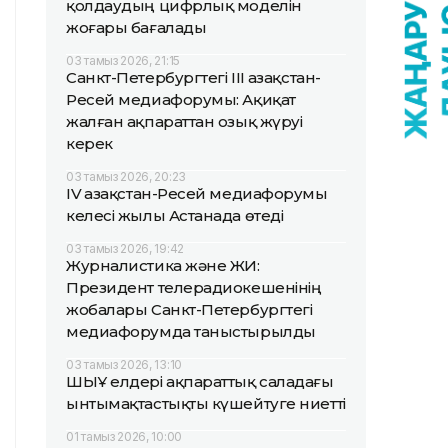
қолдаудың цифрлық моделін
жоғары бағалады
03 тамыз 2026, 21:15
Санкт-Петербургтегі III Қазақстан-
Ресей медиафорумы: Ақиқат
жалған ақпараттан озық жүруі
керек
03 тамыз 2026, 20:23
IV Қазақстан-Ресей медиафорумы
келесі жылы Астанада өтеді
03 тамыз 2026, 19:42
Журналистика және ЖИ:
Президент телерадиокешенінің
жобалары Санкт-Петербургтегі
медиафорумда таныстырылды
03 тамыз 2026, 13:10
ШЫҰ елдері ақпараттық саладағы
ынтымақтастықты күшейтуге ниетті
01 тамыз 2026, 10:00