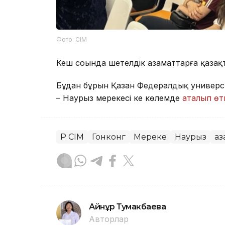
Фото: СІМ
Кеш соңында шетелдік азаматтарға қазақ
Бұдан бұрын Қазан Федералдық универси
– Наурыз мерекесі кең көлемде
аталып өт
ҚР СІМ
Гонконг
Мереке
Наурыз
Қа
Айнұр Тумакбаева
Авторлар