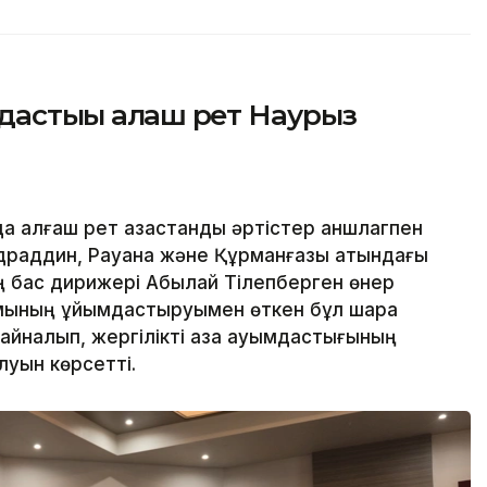
дастығы алғаш рет Наурыз
 алғаш рет қазақстандық әртістер аншлагпен
 Садраддин, Рауана және Құрманғазы атындағы
нің бас дирижері Абылай Тілепберген өнер
йымының ұйымдастыруымен өткен бұл шара
айналып, жергілікті қазақ қауымдастығының
луын көрсетті.