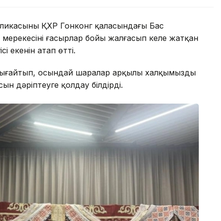
ликасының ҚХР Гонконг қаласындағы Бас
ерекесінің ғасырлар бойы жалғасып келе жатқан
ісі екенін атап өтті.
ығайтып, осындай шаралар арқылы халқымыздың
ын дәріптеуге қолдау білдірді.