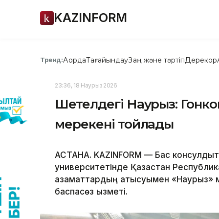
KAZINFORM
Ақорда
Тағайындау
Заң және тәртіп
Дерекқор
Тренд:
23:36, 18 Наурыз 2026
Шетелдегі Наурыз: Гонко
мерекені тойлады
АСТАНА. KAZINFORM — Бас консулдықты
университетінде Қазақстан Республи
азаматтардың қатысуымен «Наурыз» м
баспасөз қызметі.