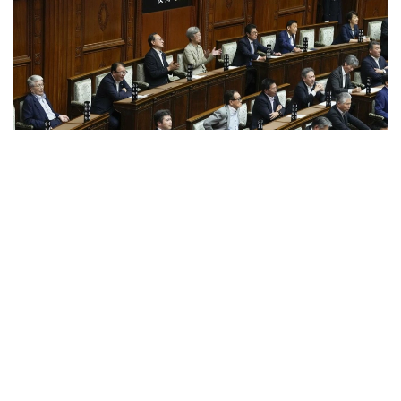
Фото: Kyodo агенттігі
Жаңа тетік Токиода ірі жер сілкінісі, табиғи апат
немесе өзге де төтенше жағдай болған жағдайда
орталық мемлекеттік органдардың жұмысын басқа
қалаға көшіруге мүмкіндік береді.
Заң жобасын Либералдық-демократиялық партия
жетекшілік ететін билеуші коалиция ұсынды.