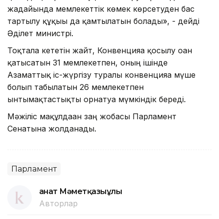
жағдайында мемлекеттік көмек көрсетуден бас
тартылу құқығы да қамтылатын болады», - дейді
Әділет министрі.
Тоқтала кететін жайт, Конвенцияға қосылу оған
қатысатын 31 мемлекетпен, оның ішінде
Азаматтық іс-жүргізу туралы конвенцияға мүше
болып табылатын 26 мемлекетпен
ынтымақтастықты орнатуға мүмкіндік береді.
Мәжіліс мақұлдаған заң жобасы Парламент
Сенатына жолданады.
Парламент
Қанат Мәметқазыұлы
Авторлар