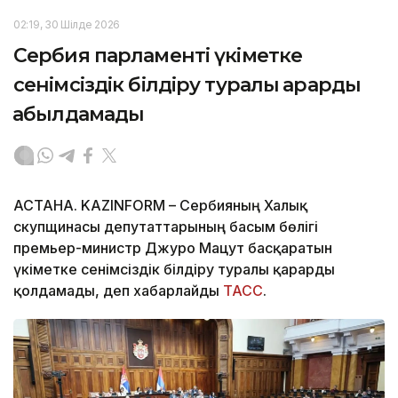
02:19, 30 Шілде 2026
Сербия парламенті үкіметке
сенімсіздік білдіру туралы қарарды
қабылдамады
АСТАНА. KAZINFORM – Сербияның Халық
скупщинасы депутаттарының басым бөлігі
премьер-министр Джуро Мацут басқаратын
үкіметке сенімсіздік білдіру туралы қарарды
қолдамады, деп хабарлайды
ТАСС
.