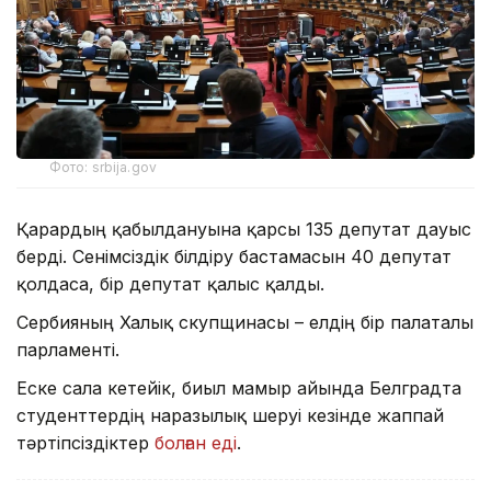
Фото: srbija.gov
Қарардың қабылдануына қарсы 135 депутат дауыс
берді. Сенімсіздік білдіру бастамасын 40 депутат
қолдаса, бір депутат қалыс қалды.
Сербияның Халық скупщинасы – елдің бір палаталы
парламенті.
Еске сала кетейік, биыл мамыр айында Белградта
студенттердің наразылық шеруі кезінде жаппай
тәртіпсіздіктер
болған еді
.