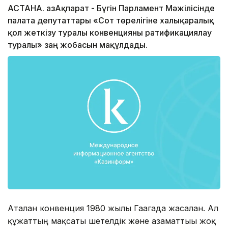
АСТАНА. ҚазАқпарат - Бүгін Парламент Мәжілісінде
палата депутаттары «Сот төрелігіне халықаралық
қол жеткізу туралы конвенцияны ратификациялау
туралы» заң жобасын мақұлдады.
Аталған конвенция 1980 жылы Гаагада жасалған. Ал
құжаттың мақсаты шетелдік және азаматтығы жоқ