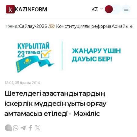
KAZINFORM
KZ
Сайлау-2026
Конституциялық реформа
Арнайы жо
Тренд:
13:01, 05 Қараша 2014
Шетелдегі қазақстандықтардың
іскерлік мүддесін құқықтық қорғау
қамтамасыз етіледі - Мәжіліс