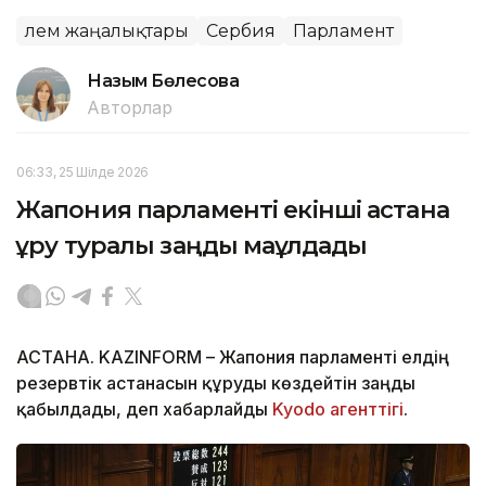
Әлем жаңалықтары
Сербия
Парламент
Назым Бөлесова
Авторлар
06:33, 25 Шілде 2026
Жапония парламенті екінші астана
құру туралы заңды мақұлдады
АСТАНА. KAZINFORM – Жапония парламенті елдің
резервтік астанасын құруды көздейтін заңды
қабылдады, деп хабарлайды
Kyodo агенттігі
.