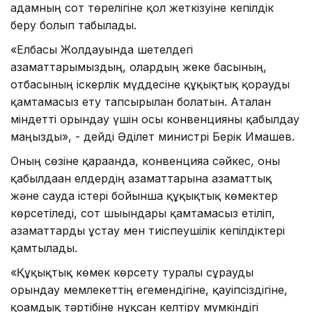
адамның сот төрелігіне қол жеткізуіне кепілдік
беру болып табылады.
«Елбасы Жолдауында шетелдегі
азаматтарымыздың, олардың жеке басының,
отбасының іскерлік мүддесіне құқықтық қорғауды
қамтамасыз ету тапсырылған болатын. Аталған
міндетті орындау үшін осы конвенцияны қабылдау
маңызды», - дейді Әділет министрі Берік Имашев.
Оның сөзіне қарағанда, конвенцияға сәйкес, оны
қабылдаған елдердің азаматтарына азаматтық
және сауда істері бойынша құқықтық көмектер
көрсетіледі, сот шығындары қамтамасыз етіліп,
азаматтарды ұстау мен тиіспеушілік кепілдіктері
қамтылады.
«Құқықтық көмек көрсету туралы сұрауды
орындау мемлекеттің егемендігіне, қауіпсіздігіне,
қоғамдық тәртібіне нұқсан келтіру мүмкіндігі