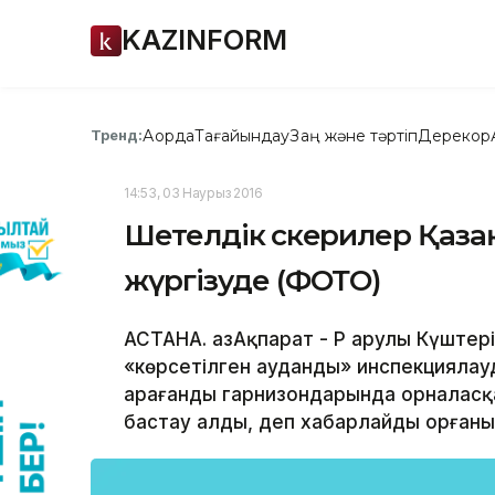
KAZINFORM
Ақорда
Тағайындау
Заң және тәртіп
Дерекқор
Тренд:
14:53, 03 Наурыз 2016
Шетелдік әскерилер Қаз
жүргізуде (ФОТО)
АСТАНА. ҚазАқпарат - ҚР Қарулы Күшт
«көрсетілген ауданды» инспекциялау
Қарағанды гарнизондарында орналасқ
бастау алды, деп хабарлайды Қорғаныс