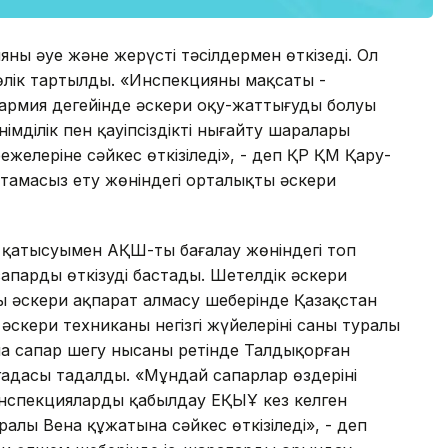
ны әуе және жерүсті тәсілдермен өткізеді. Ол
өлік тартылды. «Инспекцияның мақсаты -
, армия деңгейінде әскери оқу-жаттығудың болуы
імділік пен қауіпсіздікті нығайту шаралары
ежелеріне сәйкес өткізіледі», - деп ҚР ҚМ Қару-
амасыз ету жөніндегі орталықтың әскери
ің қатысуымен АҚШ-ты бағалау жөніндегі топ
сапарды өткізуді бастады. Шетелдік әскери
 әскери ақпарат алмасу шеңберінде Қазақстан
кери техниканың негізгі жүйелерінің саны туралы
ша сапар шегу нысаны ретінде Талдықорған
дасы таңдалды. «Мұндай сапарлар өздерінің
инспекцияларды қабылдау ЕҚЫҰ кез келген
ралы Вена құжатына сәйкес өткізіледі», - деп