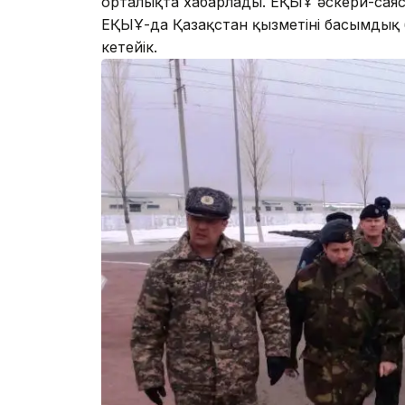
орталықта хабарлады. ЕҚЫҰ әскери-саяс
ЕҚЫҰ-да Қазақстан қызметінің басымдық 
кетейік.