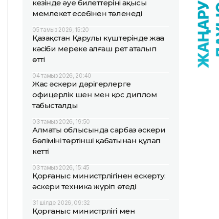
кезінде әуе билеттерінің ақысы
мемлекет есебінен төленеді
05 тамыз 2026, 15:20
Қазақстан Қарулы күштерінде жаңа
кәсіби мереке алғаш рет аталып
өтті
04 тамыз 2026, 20:40
Жас әскери дәрігерлерге
офицерлік шен мен қос диплом
табысталды
03 тамыз 2026, 19:50
Алматы облысында сарбаз әскери
бөлімінің төртінші қабатынан құлап
кетті
03 тамыз 2026, 15:45
Қорғаныс министрлігінен ескерту:
әскери техника жүріп өтеді
31 шілде 2026, 09:32
Қорғаныс министрлігі мен