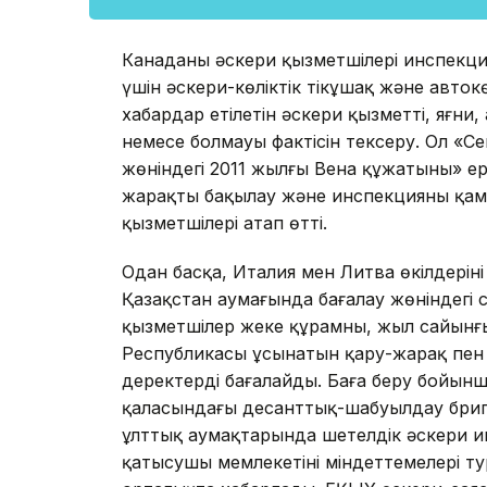
Канаданың әскери қызметшілері инспекция
үшін әскери-көліктік тікұшақ және авток
хабардар етілетін әскери қызметтің, яғни
немесе болмауы фактісін тексеру. Ол «Сен
жөніндегі 2011 жылғы Вена құжатының» ер
жарақты бақылау және инспекцияны қамт
қызметшілері атап өтті.
Одан басқа, Италия мен Литва өкілдерін
Қазақстан аумағында бағалау жөніндегі 
қызметшілер жеке құрамның, жыл сайынғы
Республикасы ұсынатын қару-жарақ пен әс
деректерді бағалайды. Баға беру бойын
қаласындағы десанттық-шабуылдау брига
ұлттық аумақтарында шетелдік әскери 
қатысушы мемлекетінің міндеттемелері ту