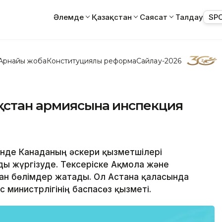
Әлемде
Қазақстан
Саясат
Талдау
SP
Арнайы жоба
Конституциялық реформа
Сайлау-2026
ақстан армиясына инспекция
ерінде Канаданың әскери қызметшілері
ды жүргізуде. Тексеріске Ақмола және
ан бөлімдер жатады. Ол Астана қаласында
 министрлігінің баспасөз қызметі.