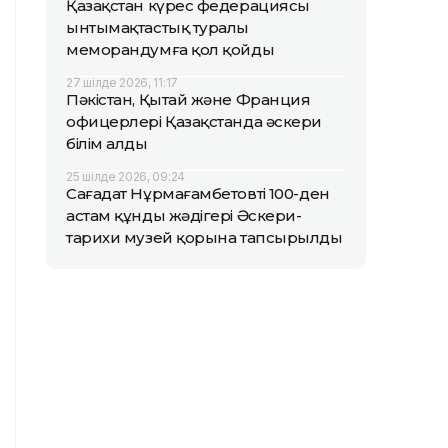
Қазақстан күрес федерациясы
ынтымақтастық туралы
меморандумға қол қойды
27 шілде 2026, 11:17
Пәкістан, Қытай және Франция
офицерлері Қазақстанда әскери
білім алды
25 шілде 2026, 09:24
Сағадат Нұрмағамбетовтің 100-ден
астам құнды жәдігері Әскери-
тарихи музей қорына тапсырылды