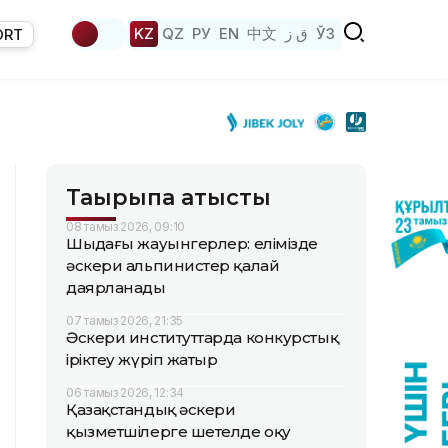
KZ
QZ
РУ
EN
中文
ق ز
ЎЗ
ORT
Тақырыпқа қатысты
08 тамыз 2026, 09:10
Шыңдағы жауынгерлер: елімізде
әскери альпинистер қалай
даярланады
07 тамыз 2026, 21:35
Әскери институттарда конкурстық
іріктеу жүріп жатыр
06 тамыз 2026, 12:34
Қазақстандық әскери
қызметшілерге шетелде оқу