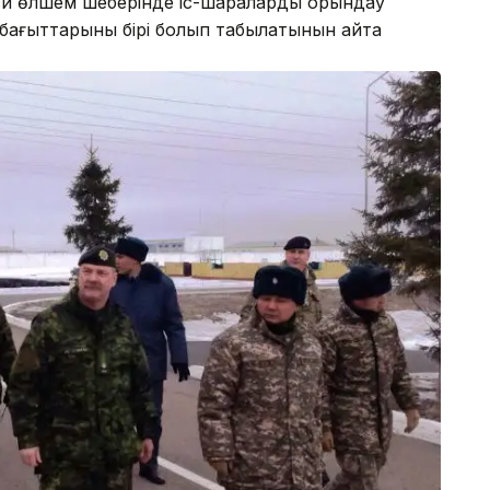
и өлшем шеңберінде іс-шараларды орындау
бағыттарының бірі болып табылатынын айта