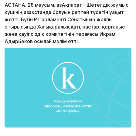
АСТАНА. 28 маусым. ҚазАқпарат - Шетелдік жұмыс
күшінің Қазақстанда болуын реттей түсетін уақыт
жетті. Бүгін ҚР Парламенті Сенатының жалпы
отырысында Халықаралық қатынастар, қорғаныс
және қауіпсіздік комитетінің төрағасы Икрам
Адырбеков осылай мәлім етті.