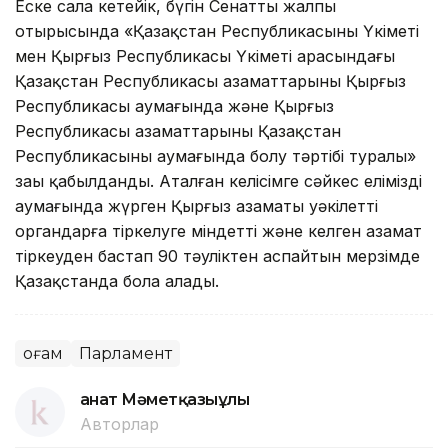
Еске сала кетейік, бүгін Сенаттың жалпы
отырысында «Қазақстан Республикасының Үкіметі
мен Қырғыз Республикасы Үкіметі арасындағы
Қазақстан Республикасы азаматтарының Қырғыз
Республикасы аумағында және Қырғыз
Республикасы азаматтарының Қазақстан
Республикасының аумағында болу тәртібі туралы»
заңы қабылданды. Аталған келісімге сәйкес еліміздің
аумағында жүрген Қырғыз азаматы уәкілетті
органдарға тіркелуге міндетті және келген азамат
тіркеуден бастап 90 тәуліктен аспайтын мерзімде
Қазақстанда бола алады.
Қоғам
Парламент
Қанат Мәметқазыұлы
Авторлар