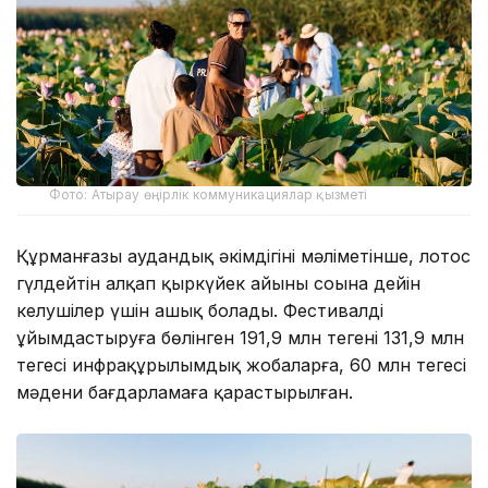
Фото: Атырау өңірлік коммуникациялар қызметі
Құрманғазы аудандық әкімдігінің мәліметінше, лотос
гүлдейтін алқап қыркүйек айының соңына дейін
келушілер үшін ашық болады. Фестивалді
ұйымдастыруға бөлінген 191,9 млн теңгенің 131,9 млн
теңгесі инфрақұрылымдық жобаларға, 60 млн теңгесі
мәдени бағдарламаға қарастырылған.