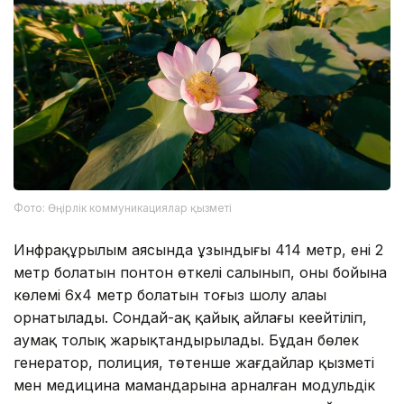
Фото: Өңірлік коммуникациялар қызметі
Инфрақұрылым аясында ұзындығы 414 метр, ені 2
метр болатын понтон өткелі салынып, оның бойына
көлемі 6х4 метр болатын тоғыз шолу алаңы
орнатылады. Сондай-ақ қайық айлағы кеңейтіліп,
аумақ толық жарықтандырылады. Бұдан бөлек
генератор, полиция, төтенше жағдайлар қызметі
мен медицина мамандарына арналған модульдік