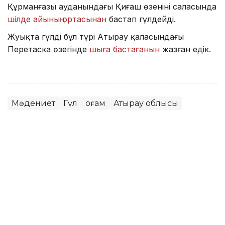
Құрманғазы ауданындағы Қиғаш өзенінің саласында
шілде айының ортасынан
бастап гүлдейді.
Жуықта гүлдің бұл түрі Атырау қаласындағы
Перетаска өзегінде
шыға бастағанын
жазған едік.
Мәдениет
Гүл
Қоғам
Атырау облысы
Нұрбибі Теміртасова
Авторлар
13:52, 07 Тамыз 2026
Фельдшер Ұлдана Мырзуанның
күйеуі жәбірленуші мәртебесінен бас
тартпайтынын айтты