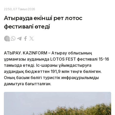
22:50, 07 Тамыз 2026
Атырауда екінші рет лотос
фестивалі өтеді
АТЫРАУ. KAZINFORM – Атырау облысының
Құрманғазы ауданында LOTOS FEST фестивалі 15-16
тамызда өтеді. Іс-шараны ұйымдастыруға
аудандық бюджеттен 191,9 млн теңге бөлінген.
Оның басым бөлігі туристік инфрақұрылымды
дамытуға бағытталған.