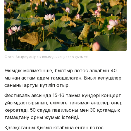
Фото: Атырау өңірлік коммуникациялар қызметі
Әкімдік мәліметінше, былтыр лотос алқабын 40
мыңнан астам адам тамашалаған. Биыл келушілер
санының артуы күтіліп отыр.
Фестиваль аясында 15-16 тамыз күндері концерт
ұйымдастырылып, елімізге танымал әншілер өнер
көрсетеді. 50 сауда павильоны мен 30 қоғамдық
тамақтану орны жұмыс істейді.
Қазақстанның Қызыл кітабына енген лотос