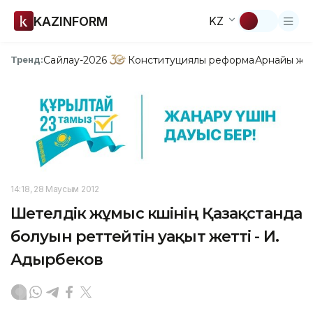
KAZINFORM
KZ
Сайлау-2026
Конституциялық реформа
Арнайы жо
Тренд:
14:18, 28 Маусым 2012
Шетелдік жұмыс күшінің Қазақстанда
болуын реттейтін уақыт жетті - И.
Адырбеков