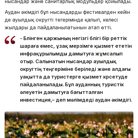
нысандар және санитарлық модульдер қойылады.
Аудан әкімдігі бұл нысандардың фестивалден кейін
де ауылдық округтің теңгерімінде қалып, келесі
жылдары да пайдаланылатынын атап өтті.
- Бөлінген қаржының негізгі бөлігі бір реттік
шараға емес, ұзақ мерзімге қызмет ететін
инфрақұрылымды дамытуға жұмсалып
отыр. Салынатын нысандар ауылдық
округтің теңгеріміне беріледі және алдағы
уақытта да туристерге қызмет көрсетуде
пайдаланылады. Бұл ауданның туристік
әлеуетін дамытуға бағытталған
инвестиция,– деп мәлімдеді аудан әкімдігі.