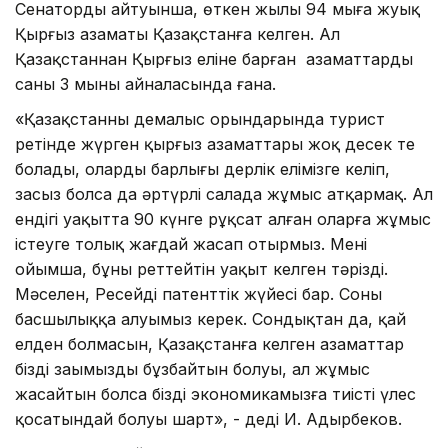
Сенатордың айтуынша, өткен жылы 94 мыңға жуық
Қырғыз азаматы Қазақстанға келген. Ал
Қазақстаннан Қырғыз еліне барған азаматтардың
саны 3 мыңның айналасында ғана.
«Қазақстанның демалыс орындарында турист
ретінде жүрген қырғыз азаматтары жоқ десек те
болады, олардың барлығы дерлік елімізге келіп,
заңсыз болса да әртүрлі салада жұмыс атқармақ. Ал
ендігі уақытта 90 күнге рұқсат алған оларға жұмыс
істеуге толық жағдай жасап отырмыз. Менің
ойымша, бұны реттейтін уақыт келген тәрізді.
Мәселен, Ресейдің патенттік жүйесі бар. Соны
басшылыққа алуымыз керек. Сондықтан да, қай
елден болмасын, Қазақстанға келген азаматтар
біздің заңымызды бұзбайтын болуы, ал жұмыс
жасайтын болса біздің экономикамызға тиісті үлес
қосатындай болуы шарт», - деді И. Адырбеков.