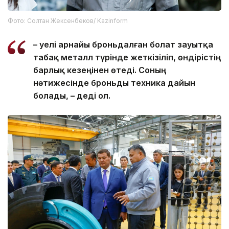
Фото: Солтан Жексенбеков/ Kazinform
– Әуелі арнайы броньдалған болат зауытқа
табақ металл түрінде жеткізіліп, өндірістің
барлық кезеңінен өтеді. Соның
нәтижесінде броньды техника дайын
болады, – деді ол.