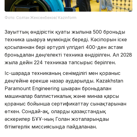
Фото: Солтан Жексенбеков/ Kazinform
Зауыттың өндірістік қуаты жылына 500 броньды
техника шығаруға мүмкіндік береді. Кәсіпорын іске
қосылғаннан бері әртүрлі үлгідегі 400-ден астам
броньдалған дөңгелекті техника өндірілген. Ал 2028
жылға дейін 224 техникаға тапсырыс берілген.
Іс-шарада техниканың сенімділігі мен қорғаныс
деңгейіне ерекше назар аударылды. Kazakhstan
Paramount Engineering шығарған броньдалған
машиналар баллистикалық және минаға қарсы
қорғаныс бойынша сертификаттау сынақтарынан
өткен. Сондай-ақ, оларды қазақстандық
әскерилер БҰҰ-ның Голан жоталарындағы
бітімгерлік миссиясында пайдаланған.