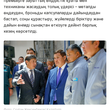
премьерге зауыттың өндірістік қуаты мен
техниканы жасаудың толық үдерісі – металды
өңдеуден, броньды капсулаларды дайындаудан
бастап, соңғы құрастыру, жүйелерді біріктіру және
дайын өнімді сынақтан өткізуге дейінгі барлық
кезең көрсетілді.
Фото: Солтан Жексенбеков/ Kazinform