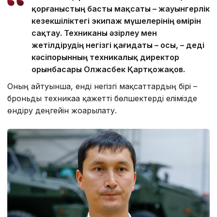
қорғаныстың басты мақсаты – жауынгерлік
кезекшіліктегі экипаж мүшелерінің өмірін
сақтау. Техниканы әзірлеу мен
жетілдірудің негізгі қағидаты – осы, – деді
кәсіпорынның техникалық директор
орынбасары Олжасбек Қартқожақов.
Оның айтуынша, енді негізгі мақсаттардың бірі –
броньды техникаға қажетті бөлшектерді елімізде
өндіру деңгейін жоғарылату.