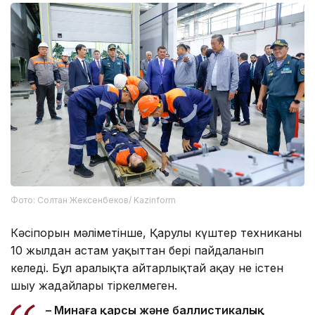
Фото: Солтан Жексенбеков/ Kazinform
Кәсіпорын мәліметінше, Қарулы күштер техниканы
10 жылдан астам уақыттан бері пайдаланып
келеді. Бұл аралықта айтарлықтай ақау не істен
шығу жағдайлары тіркелмеген.
– Минаға қарсы және баллистикалық