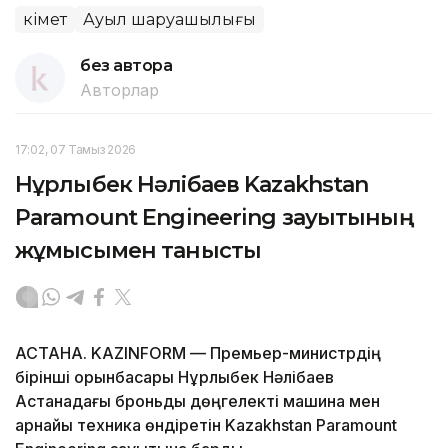
Үкімет
Ауыл шаруашылығы
без автора
Авторлар
17:02, 07 Тамыз 2026
Нұрлыбек Нәлібаев Kazakhstan
Paramount Engineering зауытының
жұмысымен танысты
АСТАНА. KAZINFORM — Премьер-министрдің
бірінші орынбасары Нұрлыбек Нәлібаев
Астанадағы броньды дөңгелекті машина мен
арнайы техника өндіретін Kazakhstan Paramount