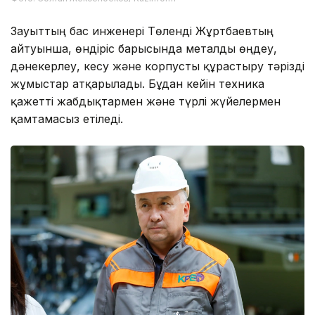
Зауыттың бас инженері Төленді Жұртбаевтың
айтуынша, өндіріс барысында металды өңдеу,
дәнекерлеу, кесу және корпусты құрастыру тәрізді
жұмыстар атқарылады. Бұдан кейін техника
қажетті жабдықтармен және түрлі жүйелермен
қамтамасыз етіледі.