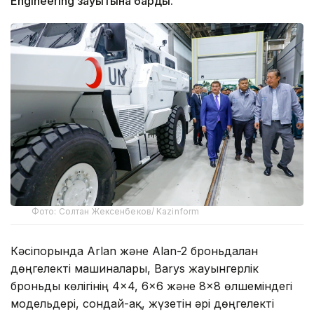
Engineering зауытына барды.
Фото: Солтан Жексенбеков/ Kazinform
Кәсіпорында Arlan және Alan-2 броньдалған
дөңгелекті машиналары, Barys жауынгерлік
броньды көлігінің 4×4, 6×6 және 8×8 өлшеміндегі
модельдері, сондай-ақ, жүзетін әрі дөңгелекті