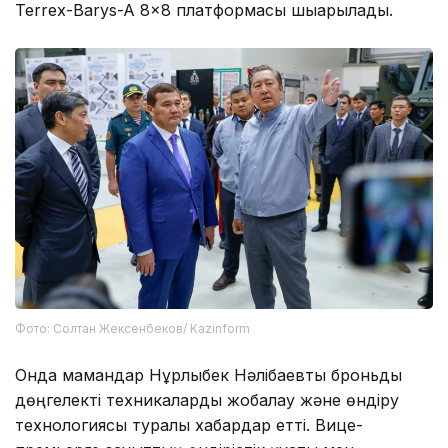
Terrex-Barys-A 8×8 платформасы шығарылады.
Фото: Солтан Жексенбеков/ Kazinform
Онда мамандар Нұрлыбек Нәлібаевты броньды
дөңгелекті техникаларды жобалау және өндіру
технологиясы туралы хабардар етті. Вице-