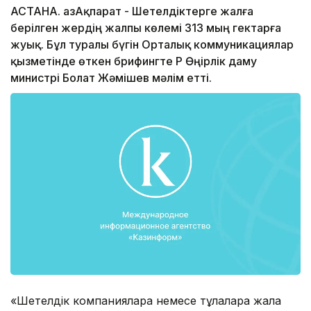
АСТАНА. ҚазАқпарат - Шетелдiктерге жалға
берiлген жердiң жалпы көлемi 313 мың гектарға
жуық. Бұл туралы бүгiн Орталық коммуникациялар
қызметiнде өткен брифингте ҚР Өңiрлiк даму
министрi Болат Жәмiшев мәлiм еттi.
«Шетелдiк компанияларға немесе тұлғаларға жалға