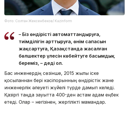
Фото: Солтан Жексенбеков/ Kazinform
– Біз өндірісті автоматтандыруға,
тиімділігін арттыруға, өнім сапасын
жақсартуға, Қазақстанда жасалған
бөлшектер үлесін көбейтуге басымдық
береміз, – деді ол.
Бас инженердің сөзінше, 2015 жылы іске
қосылғаннан бері кәсіпорынның өндірістік және
инженерлік әлеуеті жүйелі түрде дамып келеді.
Қазіргі таңда зауытта 400-ден астам адам еңбек
етеді. Олар – негізінен, жергілікті мамандар.