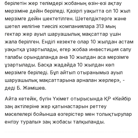
берiлетiн жер телiмдерi жобаның өзiн-өзi ақтау
мерзiмiне дейiн берiледi. Қазiргi уақытта ол 10 жыл
мерзiмге дейiн шектетiлген. Шетелдiктерге және
шетел иелiгiне тиесiлi компанияларға 313 мың
гектар жер ауыл шаруашылық мақсаттар үшiн
жалға берiлген. Ендiгi кезекте олар 10 жылдан астам
уақытқа ұзартылады, егер жобаға инвестиция салу
талабы орындалғанда ғана 10 жылдан аса мерзiмге
ұзартылады. Басқа жағдайда 10 жылдан көп
мерзiмге берiледi. Бұл айтып отырғанымыз ауыл
шаруашылық мақсаттарына арналған жерлер», -
дедi Б. Жәмiшев.
Айта кетейiк, бүгiн Үкiмет отырысында ҚР «Кейбiр
заң актiлерiне жер қатынастарын реттеу
мәселелерi бойынша өзгерiстер мен толықтырулар
енгiзу туралы» заң жобасы талқыланды.