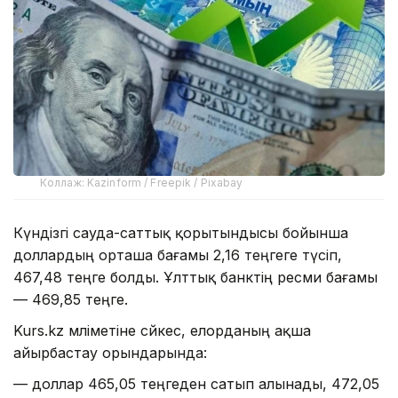
Коллаж: Kazinform / Freepik / Pixabay
Күндізгі сауда-саттық қорытындысы бойынша
доллардың орташа бағамы 2,16 теңгеге түсіп,
467,48 теңге болды. Ұлттық банктің ресми бағамы
— 469,85 теңге.
Kurs.kz мәліметіне сәйкес, елорданың ақша
айырбастау орындарында:
— доллар 465,05 теңгеден сатып алынады, 472,05