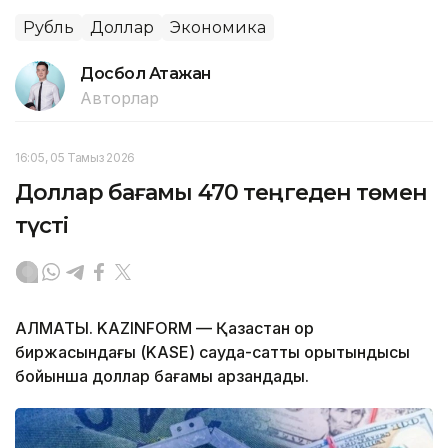
Рубль
Доллар
Экономика
Досбол Атажан
Авторлар
16:05, 05 Тамыз 2026
Доллар бағамы 470 теңгеден төмен
түсті
АЛМАТЫ. KAZINFORM — Қазақстан қор
биржасындағы (KASE) сауда-саттық қорытындысы
бойынша доллар бағамы арзандады.