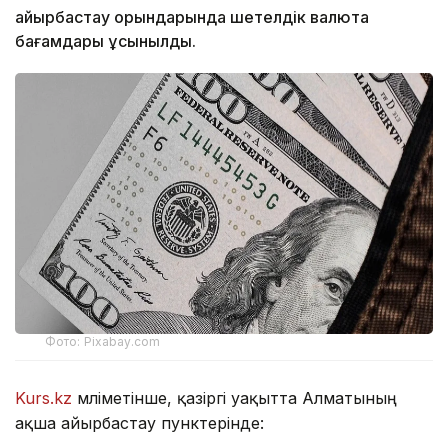
айырбастау орындарында шетелдік валюта
бағамдары ұсынылды.
Фото: Pixabay.com
Kurs.kz
мәліметінше, қазіргі уақытта Алматының
ақша айырбастау пунктерінде: