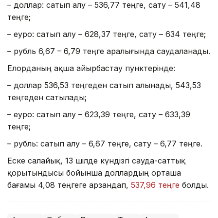
– доллар: сатып алу – 536,77 теңге, сату – 541,48
теңге;
– еуро: сатып алу – 628,37 теңге, сату – 634 теңге;
– рубль 6,67 – 6,79 теңге аралығында саудаланады.
Елорданың ақша айырбастау пунктерінде:
– доллар 536,53 теңгеден сатып алынады, 543,53
теңгеден сатылады;
– еуро: сатып алу – 623,39 теңге, сату – 633,39
теңге;
– рубль: сатып алу – 6,67 теңге, сату – 6,77 теңге.
Еске салайық, 13 шілде күндізгі сауда-саттық
қорытындысы бойынша доллардың орташа
бағамы 4,08 теңгеге арзандап,
537,96 теңге
болды.