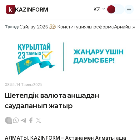
KAZINFORM
KZ
Сайлау-2026
Конституциялық реформа
Арнайы жо
Тренд:
08:55, 14 Тамыз 2025
Шетелдік валюта қаншадан
саудаланып жатыр
АЛМАТЫ. KAZINFORM – Астана мен Алматы ақша