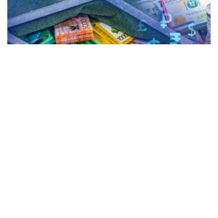
Коллаж: Kazinform / Freepik
Күндізгі сауда-саттық қорытындысы бойынша
доллардың орташа бағамы 1,93 теңгеге түсіп,
469,85 теңге болды. Ұлттық банктің ресми бағамы
— 471,98 теңге.
Kurs.kz мәліметіне сәйкес, елорданың ақша
айырбастау орындарында: