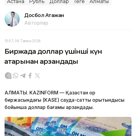
Астана
Рубль
Доллар
Теңге
Алматы
Досбол Атажан
Авторлар
15:57, 06 Тамыз 2026
Биржада доллар үшінші күн
қатарынан арзандады
АЛМАТЫ. KAZINFORM — Қазақстан қор
биржасындағы (KASE) сауда-саттық қорытындысы
бойынша доллар бағамы арзандады.