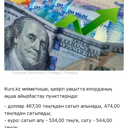
Коллаж: Kazinform / Freepik / Pixabay
Kurs.kz мәліметінше, қазіргі уақытта елорданың
ақша айырбастау пункттерінде:
- доллар 467,00 теңгеден сатып алынады, 474,00
теңгеден сатылады;
- еуро: сатып алу - 534,00 теңге, сату - 544,00
теңге;