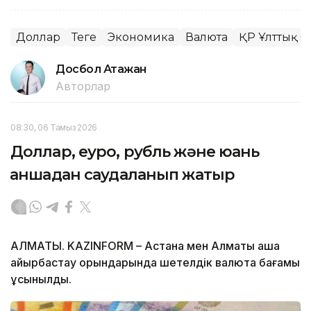
Доллар
Теңге
Экономика
Валюта
ҚР Ұлттық б
Досбол Атажан
Авторлар
08:30, 06 Тамыз 2026
Доллар, еуро, рубль және юань
қаншадан саудаланып жатыр
АЛМАТЫ. KAZINFORM – Астана мен Алматы ақша
айырбастау орындарында шетелдік валюта бағамы
ұсынылды.