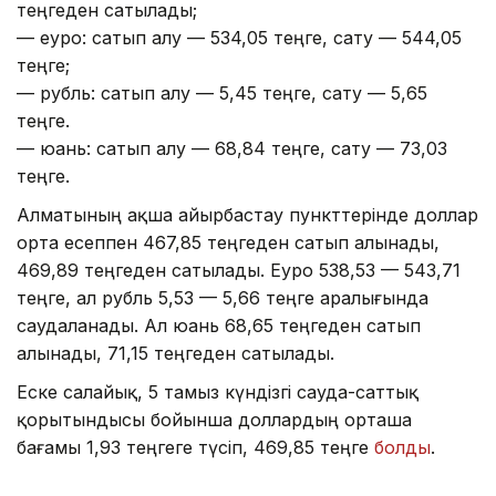
теңгеден сатылады;
— еуро: сатып алу — 534,05 теңге, сату — 544,05
теңге;
— рубль: сатып алу — 5,45 теңге, сату — 5,65
теңге.
— юань: сатып алу — 68,84 теңге, сату — 73,03
теңге.
Алматының ақша айырбастау пункттерінде доллар
орта есеппен 467,85 теңгеден сатып алынады,
469,89 теңгеден сатылады. Еуро 538,53 — 543,71
теңге, ал рубль 5,53 — 5,66 теңге аралығында
саудаланады. Ал юань 68,65 теңгеден сатып
алынады, 71,15 теңгеден сатылады.
Еске салайық, 5 тамыз күндізгі сауда-саттық
қорытындысы бойынша доллардың орташа
бағамы 1,93 теңгеге түсіп, 469,85 теңге
болды
.