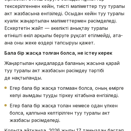
тексерілгеннен кейін, тиісті мәліметтер туу туралы
акт жазбасына енгізіледі. Осыдан кейін туу туралы
куәлік жаңартылған мәліметтермен рәсімделеді.
Ескертетін жайт — әкелікті анықтау туралы
өтінішті өкіл арқылы беруге рұқсат етілмейді, ата-
ана оны жеке өздері тапсыруы қажет.
Бала бір жасқа толған болса
, не істеу керек
Жаңартылған қағидаларда баланың жасына қарай
туу туралы акт жазбасын рәсімдеу тәртібі
де нақтыланды.
Егер бала бір жасқа толмаған болса, оның өмірге
келуі ағымдағы тууды тіркеу кітабына енгізіледі.
Егер бала бір жасқа толған немесе одан үлкен
болса, қалпына келтірілген туу туралы акт
жазбасы рәсімделеді.
Қорыта айтқанда, 2026 жылғы 17 тамыздан бастап