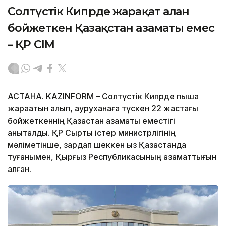
Солтүстік Кипрде жарақат алған
бойжеткен Қазақстан азаматы емес
– ҚР СІМ
АСТАНА. KAZINFORM – Солтүстік Кипрде пышақ
жарақатын алып, ауруханаға түскен 22 жастағы
бойжеткеннің Қазақстан азаматы еместігі
анықталды. ҚР Сыртқы істер министрлігінің
мәліметінше, зардап шеккен қыз Қазақстанда
туғанымен, Қырғыз Республикасының азаматтығын
алған.