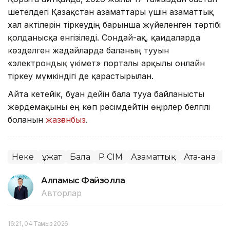
шетелдегі Қазақстан азаматтары үшін азаматтық
хал актілерін тіркеудің барынша жүйеленген тәртібі
қолданысқа енгізіледі. Сондай-ақ, қағидаларда
көзделген жағдайларда баланың тууын
«электрондық үкімет» порталы арқылы онлайн
тіркеу мүмкіндігі де қарастырылған.
Айта кетейік, бұған дейін бала тууға байланысты
жәрдемақыны ең көп рәсімдейтін өңірлер белгілі
болғанын
жазғанбыз
.
Неке
Құжат
Бала
ҚР СІМ
Азаматтық
Ата-ана
О
Алпамыс Файзолла
Авторлар
16:21, 04 Тамыз 2026