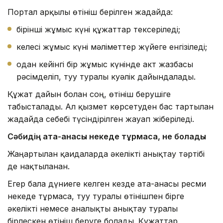
Портал арқылы өтініш берілген жағдайда:
бірінші жұмыс күні құжаттар тексеріледі;
келесі жұмыс күні мәліметтер жүйеге енгізіледі;
одан кейінгі бір жұмыс күнінде акт жазбасы
рәсімделіп, туу туралы куәлік дайындалады.
Құжат дайын болған соң, өтініш берушіге
табысталады. Ал қызмет көрсетуден бас тартылған
жағдайда себебі түсіндірілген жауап жіберіледі.
Сәбидің
ата-анасы некеде тұрмаса
, не болады
Жаңартылған қағидаларда әкелікті анықтау тәртібі
де нақтыланған.
Егер бала дүниеге келген кезде ата-анасы ресми
некеде тұрмаса, туу туралы өтінішпен бірге
әкелікті немесе аналықты анықтау туралы
бірлескен өтініш беруге болады. Құжаттар