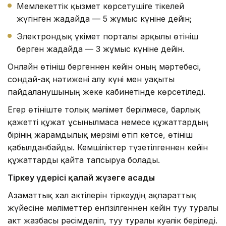
Мемлекеттік қызмет көрсетушіге тікелей
жүгінген жағдайда — 5 жұмыс күніне дейін;
Электрондық үкімет порталы арқылы өтініш
берген жағдайда — 3 жұмыс күніне дейін.
Онлайн өтініш бергеннен кейін оның мәртебесі,
сондай-ақ нәтижені алу күні мен уақыты
пайдаланушының жеке кабинетінде көрсетіледі.
Егер өтініште толық мәлімет берілмесе, барлық
қажетті құжат ұсынылмаса немесе құжаттардың
бірінің жарамдылық мерзімі өтіп кетсе, өтініш
қабылданбайды. Кемшіліктер түзетілгеннен кейін
құжаттарды қайта тапсыруға болады.
Тірке
у үдерісі қалай жүзеге асады
Азаматтық хал актілерін тіркеудің ақпараттық
жүйесіне мәліметтер енгізілгеннен кейін туу туралы
акт жазбасы рәсімделіп, туу туралы куәлік беріледі.