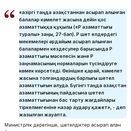
«Қазіргі таңда Қазақстаннан асырап алынған
балалар кәмелет жасына дейін қос
азаматтыққа құқылы («ҚР азаматтығы
туралы» заңы, 27-бап). ҚР шет елдердегі
мекемелері әрдайым асырап алынған
балалармен кездесулер барысында ҚР
азаматтығы мәселесін және ҚР
заңнамасының нормаларын түсіндіруге
көмек көрсетеді. Өкінішке қарай, кәмелет
жасына толғандардың барлығы шетел
азаматтығын алуда. Бүгінгі таңда Қазақстан
азаматтығының пайдасына шетел
азаматтығынан бас тарту жағдайлары
тіркелмегеніне назар аудару қажет», - деп
жазылған жауапта.
Министрлік дерегінше, шетелдіктер асырап алған