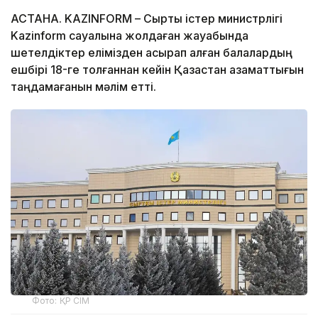
АСТАНА. KAZINFORM – Сыртқы істер министрлігі
Kazinform сауалына жолдаған жауабында
шетелдіктер елімізден асырап алған балалардың
ешбірі 18-ге толғаннан кейін Қазақстан азаматтығын
таңдамағанын мәлім етті.
Фото: ҚР СІМ