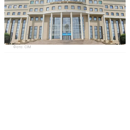
Фото: СІМ
– Қазақстан Республикасы Сыртқы істер
министрлігі Солтүстік Кипрде болған
оқиғада зардап шеккен азаматқа қатысты
келесіні хабарлайды. Мәліметтерді
нақтылау барысында зардап шеккен
азаматтың Қазақстанда туғаны, алайда
оның Қырғыз Республикасының азаматы
екені анықталды, – деп жазылған ҚР Сыртқы
істер министрлігінің мәлімдемесінде.