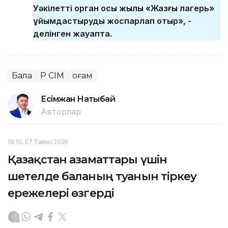
Уәкілетті орган осы жылы «Жазғы лагерь»
ұйымдастыруды жоспарлап отыр», -
делінген жауапта.
Бала
ҚР СІМ
Қоғам
Есімжан Нақтыбай
Авторлар
19:10, 07 Тамыз 2026
Қазақстан азаматтары үшін
шетелде баланың туғанын тіркеу
ережелері өзгерді