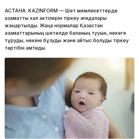
АСТАНА. KAZINFORM — Шет мемлекеттерде
азаматтық хал актілерін тіркеу қағидалары
жаңартылды. Жаңа нормалар Қазақстан
азаматтарының шетелде баланың тууын, некеге
тұруды, некені бұзуды және қайтыс болуды тіркеу
тәртібін қамтиды.