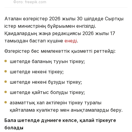
Фото: freepik.com
Аталған өзгерістер 2026 жылғы 30 шілдеде Сыртқы
істер министрінің бұйрығымен енгізілді.
Қағидалардың жаңа редакциясы 2026 жылғы 17
тамыздан бастап күшіне
енеді
.
Өзгерістер бес мемлекеттік қызметті реттейді:
шетелде баланың тууын тіркеу;
шетелде некені тіркеу;
шетелде некені бұзуды тіркеу;
шетелде қайтыс болуды тіркеу;
азаматтық хал актілерін тіркеу туралы
қайталама куәліктер мен анықтамаларды беру.
Бала шетелде дүниеге келсе
, қалай тіркеуге
болады