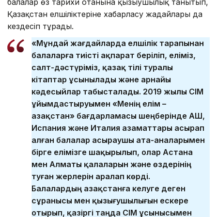
балалар өз тарихи отанына қызығушылық танытып,
Қазақстан елшіліктеріне хабарласу жағдайлары да
кездесіп тұрады.
«Мұндай жағдайларда елшілік тарапынан
балаларға тиісті ақпарат беріліп, еліміз,
салт-дәстүріміз, қазақ тілі туралы
кітаптар ұсынылады және арнайы
кәдесыйлар табысталады. 2019 жылы СІМ
ұйымдастыруымен «Менің елім –
Қазақстан» бағдарламасы шеңберінде АҚШ,
Испания және Италия азаматтары асырап
алған балалар асыраушы ата-аналарымен
бірге елімізге шақырылып, олар Астана
мен Алматы қалаларын және өздерінің
туған жерлерін аралап көрді.
Балалардың Қазақстанға келуге деген
сұранысы мен қызығушылығын ескере
отырып, қазіргі таңда СІМ ұсынысымен