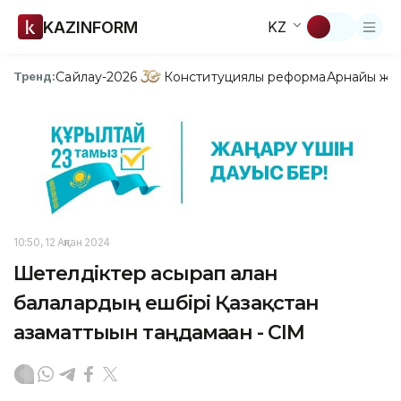
KAZINFORM
KZ
Сайлау-2026
Конституциялық реформа
Арнайы жо
Тренд:
10:50, 12 Ақпан 2024
Шетелдіктер асырап алған
балалардың ешбірі Қазақстан
азаматтығын таңдамаған - СІМ