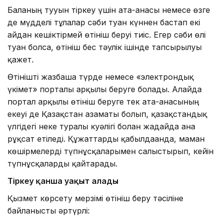
Баланың тууын тіркеу үшін ата-анасы немесе өзге
де мүдделі тұлғалар сәби туған күннен бастап екі
айдан кешіктірмей өтініш беруі тиіс. Егер сәби өлі
туған болса, өтініш бес тәулік ішінде тапсырылуы
қажет.
Өтінішті жазбаша түрде немесе «электрондық
үкімет» порталы арқылы беруге болады. Алайда
портал арқылы өтініш беруге тек ата-анасының
екеуі де Қазақстан азаматы болып, қазақстандық
үлгідегі неке туралы куәлігі болған жағдайда ғана
рұқсат етіледі. Құжаттарды қабылдағанда, маман
көшірмелерді түпнұсқаларымен салыстырып, кейін
түпнұсқаларды қайтарады.
Тіркеу қанша уақыт алады
Қызмет көрсету мерзімі өтініш беру тәсіліне
байланысты әртүрлі: