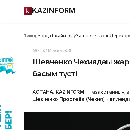
KAZINFORM
Ақорда
Тағайындау
Заң және тәртіп
Дерекқор
Тренд:
08:41, 04 Маусым 2025
Шевченко Чехиядағы жары
басым түсті
АСТАНА. KAZINFORM — Қазақстанның ек
Шевченко Простеёв (Чехия) челлендж