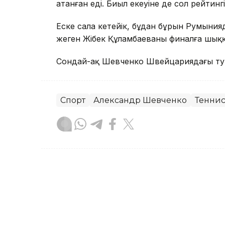
атанған еді. Биыл екеуіне де сол рейтинг
Еске сала кетейік, бұдан бұрын Румыния
жеңген Жібек Құламбаеваның финалға шы
Сондай-ақ Шевченко Швейцариядағы турн
Спорт
Александр Шевченко
Тенни
Ғайсағали Сейтақ
Авторлар
21:06, 17 Шілде 2026