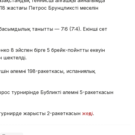
қазақстандық теннисші алғашқы айналымда
18 жастағы Петрос Брунцликстің меселін
басымдылық танытты — 7:6 (7:4). Екінші сет
ко 8 эйспен бірге 5 брейк-пойнттың екеуін
н шектелді.
ін әлемнің 198-ракеткасы, испаниялық
рос турнирінде Бубликтің әлемнің 5-ракеткасын
турнирде жарыстың 2-ракеткасын
жеңді
.