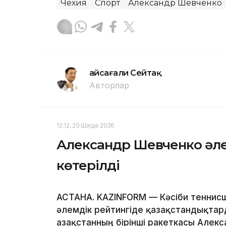
Чехия
Спорт
Александр Шевченко
Ғайсағали Сейтақ
Авторлар
12:12, 20 Шілде 2026
Александр Шевченко әле
көтерілді
АСТАНА. KAZINFORM — Кәсіби теннис
әлемдік рейтингіде қазақстандықтар
Қазақстанның бірінші ракеткасы Алек