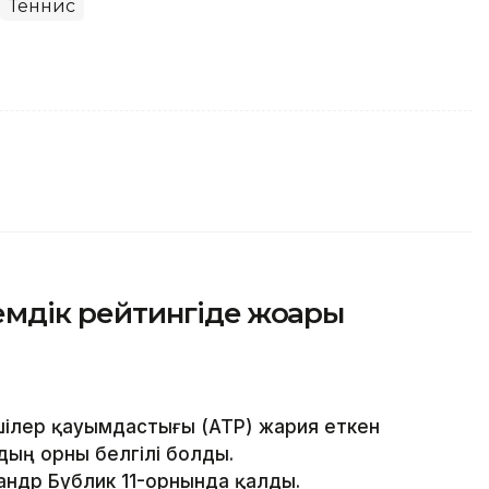
Теннис
мдік рейтингіде жоғары
шілер қауымдастығы (ATP) жария еткен
дың орны белгілі болды.
сандр Бублик 11-орнында қалды.