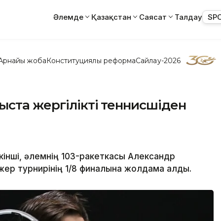
Әлемде
Қазақстан
Саясат
Талдау
SP
Арнайы жоба
Конституциялық реформа
Сайлау-2026
ста жергілікті теннисшіден
інші, әлемнің 103-ракеткасы Александр
ер турнирінің 1/8 финалына жолдама алды.