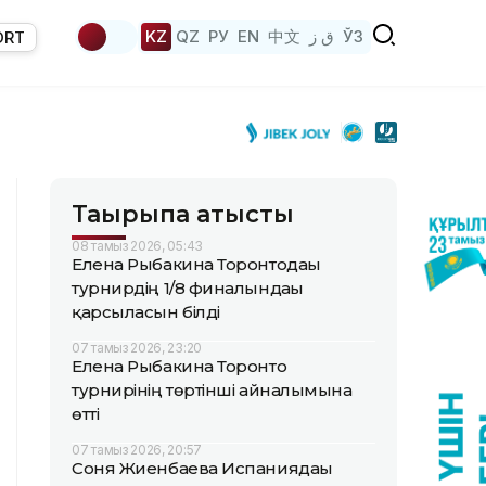
KZ
QZ
РУ
EN
中文
ق ز
ЎЗ
ORT
Тақырыпқа қатысты
08 тамыз 2026, 05:43
Елена Рыбакина Торонтодағы
турнирдің 1/8 финалындағы
қарсыласын білді
07 тамыз 2026, 23:20
Елена Рыбакина Торонто
турнирінің төртінші айналымына
өтті
07 тамыз 2026, 20:57
Соня Жиенбаева Испаниядағы