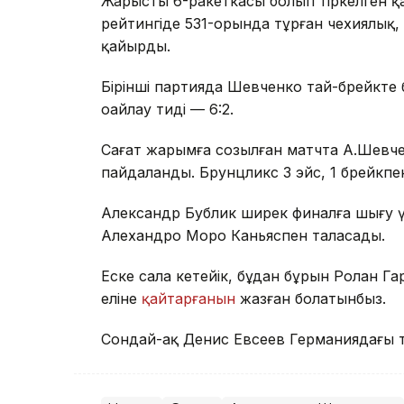
Жарыстың 6-ракеткасы болып тіркелген 
рейтингіде 531-орында тұрған чехиялық, 
қайырды.
Бірінші партияда Шевченко тай-брейкте 
оңайлау тиді — 6:2.
Сағат жарымға созылған матчта А.Шевчен
пайдаланды. Брунцликс 3 эйс, 1 брейкпе
Александр Бублик ширек финалға шығу үш
Алехандро Моро Каньяспен таласады.
Еске сала кетейік, бұдан бұрын Ролан Гар
еліне
қайтарғанын
жазған болатынбыз.
Сондай-ақ Денис Евсеев Германиядағы 