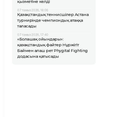
қызметіне келді
07 тамыз 2026, 18:06
Қазақстандық теннисшілер Астана
турнирінде чемпиондық атаққа
таласады
07 тамыз 2026, 17:40
«Болашақ ойындары»:
қазақстандық файтер Нұржігіт
Баймен алғаш рет Phygital Fighting
додасына қатысады