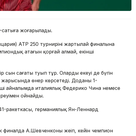
4-сатыға жоғарылады.
ария) ATP 250 турнирінің жартылай финалына
мпиондық атағын қорғай алмай, екінші
р сын сағаты туып тұр. Олардың екеуі де бүгін
 жарысында өнер көрсетеді. Доданың 1-
інші айналымда италиялық Федерико Чина немесе
іреуімен ойнайды.
41-ракеткасы, германиялық Ян-Леннард
финалда А.Шевченконы жеңіп, кейін чемпион