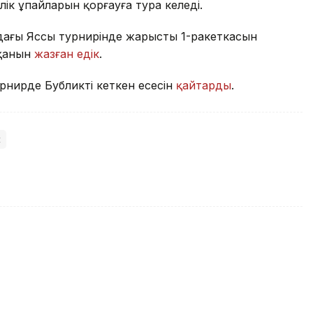
ілік ұпайларын қорғауға тура келеді.
дағы Яссы турнирінде жарыстың 1-ракеткасын
ққанын
жазған едік
.
ирде Бубликтің кеткен есесін
қайтарды
.
с