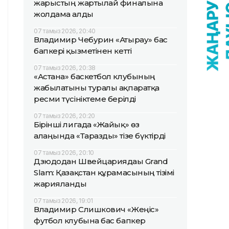
жарыстың жартылай финалына
жолдама алды
07 тамыз 2026, 20:40
Владимир Чебурин «Атырау» бас
бапкері қызметінен кетті
07 тамыз 2026, 20:38
«Астана» баскетбол клубының
жабылатыны туралы ақпаратқа
ресми түсініктеме берілді
07 тамыз 2026, 20:20
Бірінші лигада «Жайық» өз
алаңында «Таразды» тізе бүктірді
07 тамыз 2026, 20:10
Дзюдодан Швейцариядағы Grand
Slam: Қазақстан құрамасының тізімі
жарияланды
07 тамыз 2026, 19:01
Владимир Слишкович «Жеңіс»
футбол клубына бас бапкер