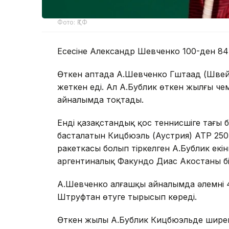
Фото: ҚТФ
Есесіне Александр Шевченко 100-ден 8
Өткен аптада А.Шевченко Гштаад (Швейц
жеткен еді. Ал А.Бублик өткен жылғы че
айналымда тоқтады.
Енді қазақстандық қос теннисшіге тағы бі
басталатын Кицбюэль (Аустрия) ATP 250
ракеткасы болып тіркелген А.Бублик ек
аргентиналық Факундо Диас Акостаның б
А.Шевченко алғашқы айналымда әлемнің 
Штруфтан өтуге тырысып көреді.
Өткен жылы А.Бублик Кицбюэльде ширек 