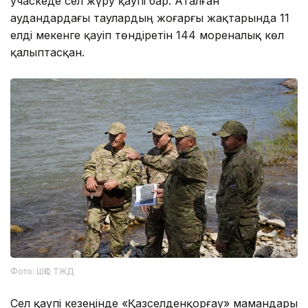
учаскеде сел жүру қаупі бар. Аталған
аудандардағы таулардың жоғарғы жақтарында 11
елді мекенге қауіп төндіретін 144 мореналық көл
қалыптасқан.
Фото: ШҚО ТЖД
Сел қаупі кезеңінде «Қазселденқорғау» мамандары