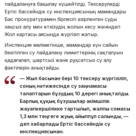
пайдалануға бақылау күшейтілді. Тексерулерді
Ертіс бассейндік су инспекциясының мамандары
Бас прокуратурамен бірлесіп әзірленген суды
заңсыз алу мен өткізудің жолын кесу жөніндегі
Жол картасы аясында жүргізіп жатыр.
Инспекция мәліметінше, мамандар күн сайын
бекітілген су пайдалану лимиттерінің сақталуын
қадағалап, шартсыз және рұқсатсыз су алу
фактілерін анықтайды.
— Жыл басынан бері 10 тексеру жүргізіліп,
соның нәтижесінде су заңнамасы
талаптарын бұзудың 10 дерегі анықталды.
Барлық құқық бұзушылар әкімшілік
жауапкершілікке тартылып, жалпы сомасы
1,3 млн теңгеге жуық айыппұл салынды, —
деп хабарлады Ертіс бассейндік су
инспекциясынан.