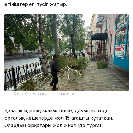
өтініштер әлі түсіп жатыр.
Фото: Өскемен қаласы әкімдігінен
Қала әкімдігінің мәліметінше, дауыл кезінде
орталық көшелерде жел 15 ағашты құлатқан.
Олардың бірқатары жол жиегінде тұрған
автокөліктердің үстіне құлады.