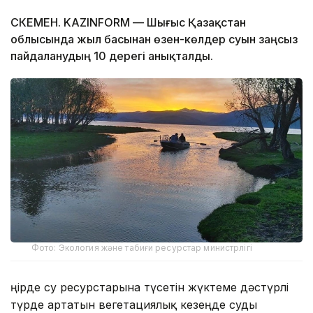
ӨСКЕМЕН. KAZINFORM — Шығыс Қазақстан
облысында жыл басынан өзен-көлдер суын заңсыз
пайдаланудың 10 дерегі анықталды.
Фото: Экология және табиғи ресурстар министрлігі
Өңірде су ресурстарына түсетін жүктеме дәстүрлі
түрде артатын вегетациялық кезеңде суды