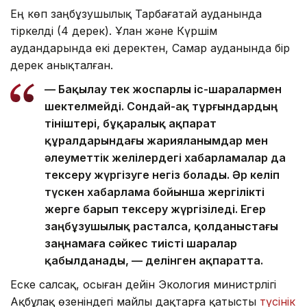
Ең көп заңбұзушылық Тарбағатай ауданында
тіркелді (4 дерек). Ұлан және Күршім
аудандарында екі деректен, Самар ауданында бір
дерек анықталған.
— Бақылау тек жоспарлы іс-шаралармен
шектелмейді. Сондай-ақ тұрғындардың
өтініштері, бұқаралық ақпарат
құралдарындағы жарияланымдар мен
әлеуметтік желілердегі хабарламалар да
тексеру жүргізуге негіз болады. Әр келіп
түскен хабарлама бойынша жергілікті
жерге барып тексеру жүргізіледі. Егер
заңбұзушылық расталса, қолданыстағы
заңнамаға сәйкес тиісті шаралар
қабылданады, — делінген ақпаратта.
Еске салсақ, осыған дейін Экология министрлігі
Ақбұлақ өзеніндегі майлы дақтарға қатысты
түсінік