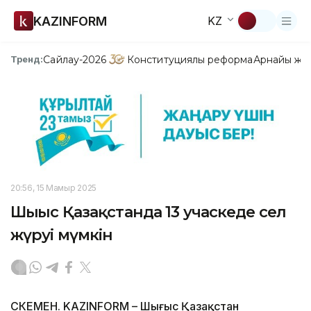
KAZINFORM
KZ
Сайлау-2026
Конституциялық реформа
Арнайы жо
Тренд:
20:56, 15 Мамыр 2025
Шығыс Қазақстанда 13 учаскеде сел
жүруі мүмкін
ӨСКЕМЕН. KAZINFORM – Шығыс Қазақстан