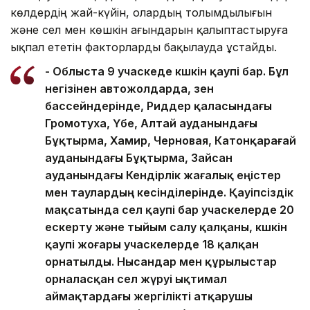
көлдердің жай-күйін, олардың толымдылығын
және сел мен көшкін ағындарын қалыптастыруға
ықпал ететін факторларды бақылауда ұстайды.
- Облыста 9 учаскеде көшкін қаупі бар. Бұл
негізінен автожолдарда, өзен
бассейндерінде, Риддер қаласындағы
Громотуха, Үбе, Алтай ауданындағы
Бұқтырма, Хамир, Черновая, Катонқарағай
ауданындағы Бұқтырма, Зайсан
ауданындағы Кендірлік жағалық еңістер
мен таулардың кесінділерінде. Қауіпсіздік
мақсатында сел қаупі бар учаскелерде 20
ескерту және тыйым салу қалқаны, көшкін
қаупі жоғары учаскелерде 18 қалқан
орнатылды. Нысандар мен құрылыстар
орналасқан сел жүруі ықтимал
аймақтардағы жергілікті атқарушы