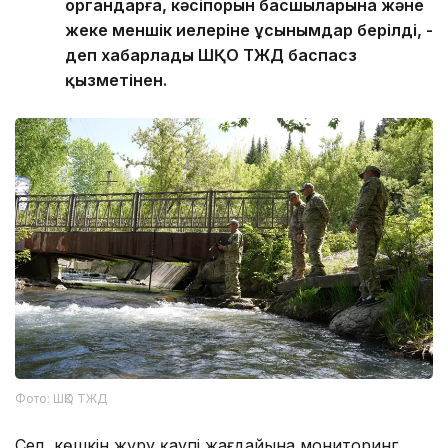
органдарға, кәсіпорын басшыларына және
жеке меншік иелеріне ұсынымдар берілді, -
деп хабарлады ШҚО ТЖД баспасөз
қызметінен.
Фото: ШҚО ТЖД
Сел, көшкін жүру қаупі жағдайына мониторинг