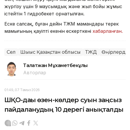
жүргізу үшін 9 маусымдық және жыл бойы жұмыс
істейтін 1 гидробекет орнатылған.
Еске салсақ, бұған дейін ТЖМ мамандары терек
мамығының қауіпті екенін ескерткені
хабарланған.
Сел
Шығыс Қазақстан облысы
ТЖД
Өңірлердег
Талғатжан Мұхаметбекұлы
Авторлар
01:49, 07 Тамыз 2026
ШҚО-дағы өзен-көлдер суын заңсыз
пайдаланудың 10 дерегі анықталды