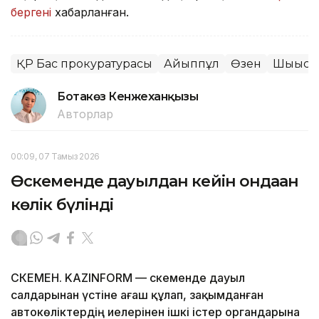
бергені
хабарланған.
ҚР Бас прокуратурасы
Айыппұл
Өзен
Шығыс 
Ботакөз Кенжеханқызы
Авторлар
00:09, 07 Тамыз 2026
Өскеменде дауылдан кейін ондаған
көлік бүлінді
ӨСКЕМЕН. KAZINFORM — Өскеменде дауыл
салдарынан үстіне ағаш құлап, зақымданған
автокөліктердің иелерінен ішкі істер органдарына