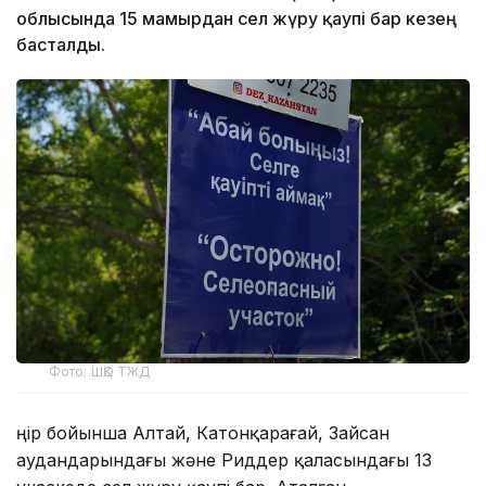
облысында 15 мамырдан сел жүру қаупі бар кезең
басталды.
Фото: ШҚО ТЖД
Өңір бойынша Алтай, Катонқарағай, Зайсан
аудандарындағы және Риддер қаласындағы 13