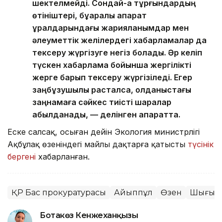
шектелмейді. Сондай-ақ тұрғындардың
өтініштері, бұқаралық ақпарат
құралдарындағы жарияланымдар мен
әлеуметтік желілердегі хабарламалар да
тексеру жүргізуге негіз болады. Әр келіп
түскен хабарлама бойынша жергілікті
жерге барып тексеру жүргізіледі. Егер
заңбұзушылық расталса, қолданыстағы
заңнамаға сәйкес тиісті шаралар
қабылданады, — делінген ақпаратта.
Еске салсақ, осыған дейін Экология министрлігі
Ақбұлақ өзеніндегі майлы дақтарға қатысты
түсінік
бергені
хабарланған.
ҚР Бас прокуратурасы
Айыппұл
Өзен
Шығыс 
Ботакөз Кенжеханқызы