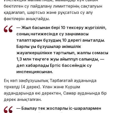
бекітілген су пайдалану лимиттерінің сақталуын
қадағалап, шартсыз және рұқсатсыз су алу
фактілерін анықтайды.
— Жыл басынан бері 10 тексеру жүргізіліп,
соның нәтижесінде су заңнамасы
талаптарын бұзудың 10 дерегі анықталды.
Барлық құқық бұзушылар әкімшілік
жауапкершілікке тартылып, жалпы сомасы
1,3 млн теңгеге жуық айыппұл салынды, —
деп хабарлады Ертіс бассейндік су
инспекциясынан.
Ең көп заңбұзушылық Тарбағатай ауданында
тіркелді (4 дерек). Ұлан және Күршім
аудандарында екі деректен, Самар ауданында бір
дерек анықталған.
— Бақылау тек жоспарлы іс-шаралармен