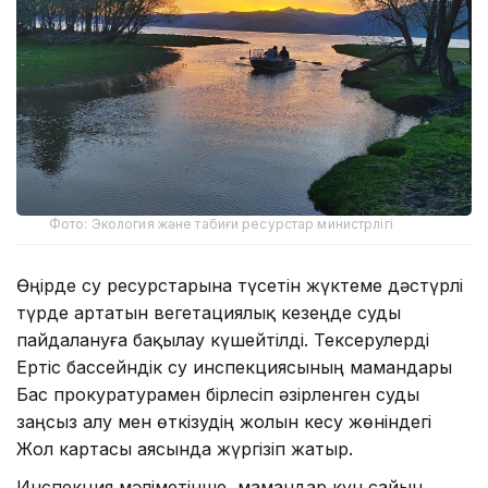
Фото: Экология және табиғи ресурстар министрлігі
Өңірде су ресурстарына түсетін жүктеме дәстүрлі
түрде артатын вегетациялық кезеңде суды
пайдалануға бақылау күшейтілді. Тексерулерді
Ертіс бассейндік су инспекциясының мамандары
Бас прокуратурамен бірлесіп әзірленген суды
заңсыз алу мен өткізудің жолын кесу жөніндегі
Жол картасы аясында жүргізіп жатыр.
Инспекция мәліметінше, мамандар күн сайын