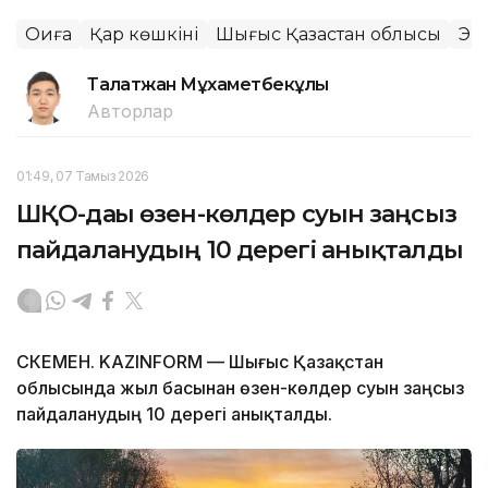
Оқиға
Қар көшкіні
Шығыс Қазақстан облысы
Эк
Талғатжан Мұхаметбекұлы
Авторлар
01:49, 07 Тамыз 2026
ШҚО-дағы өзен-көлдер суын заңсыз
пайдаланудың 10 дерегі анықталды
ӨСКЕМЕН. KAZINFORM — Шығыс Қазақстан
облысында жыл басынан өзен-көлдер суын заңсыз
пайдаланудың 10 дерегі анықталды.