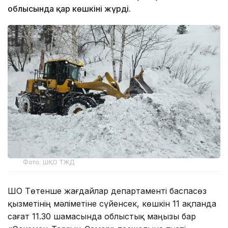
облысында қар көшкіні жүрді.
Фото: ШҚО ТЖД
ШҚО Төтенше жағдайлар департаменті баспасөз
қызметінің мәліметіне сүйенсек, көшкін 11 ақпанда
сағат 11.30 шамасында облыстық маңызы бар