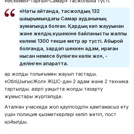
«Өскемен-Тарғын-Самар» тасжолына түсті.
«Нақты айтқанда, тасжолдың 132
шақырымындағы Самар ауданының
аумағында болған. Қардың көп жаууынан
және желдің күшеюіне байланысты жалпы
көлемі 1300 текше метр қар түсті. Абырой
болғанда, зардап шеккен адам, қираған
нысан немесе бүлінген көлік жоқ», -
делінген ақпаратта.
Қар жолды толығымен жауып тастады.
«ОблШығысЖол» ЖШС-дан 2 адам және 2 техника
тартылды. Қазіргі уақытта жолды тазарту
жұмыстары жүргізілуде.
Аталған учаскеде жол қауіпсіздігін қамтамасыз ету
үшін полиция қызметкерлері келіп жетіп, пост
қойылды.