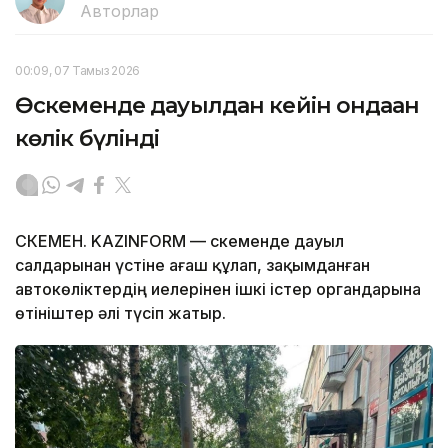
Авторлар
00:09, 07 Тамыз 2026
Өскеменде дауылдан кейін ондаған
көлік бүлінді
ӨСКЕМЕН. KAZINFORM — Өскеменде дауыл
салдарынан үстіне ағаш құлап, зақымданған
автокөліктердің иелерінен ішкі істер органдарына
өтініштер әлі түсіп жатыр.