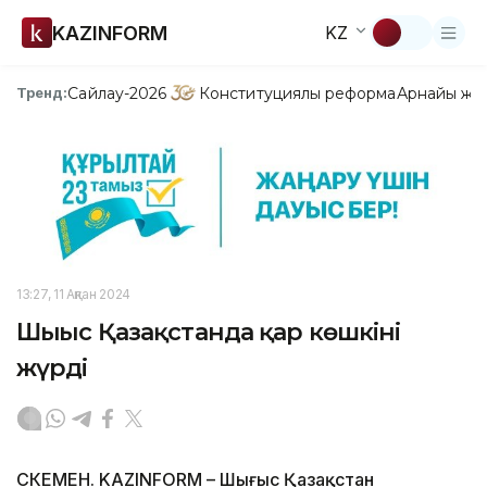
KAZINFORM
KZ
Сайлау-2026
Конституциялық реформа
Арнайы жо
Тренд:
13:27, 11 Ақпан 2024
Шығыс Қазақстанда қар көшкіні
жүрді
ӨСКЕМЕН. KAZINFORM – Шығыс Қазақстан