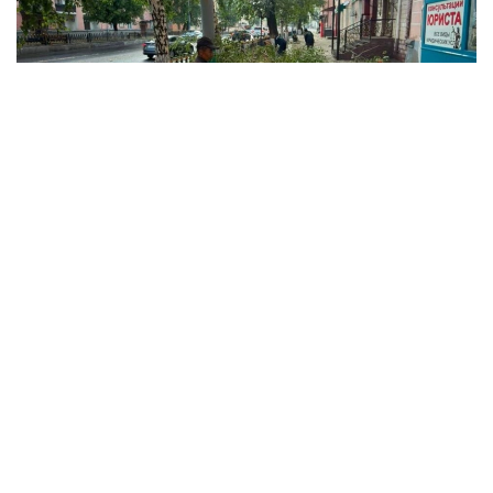
Фото: Өскемен қаласы әкімдігінен
Қала әкімдігінің мәліметінше, дауыл кезінде орталық
көшелерде жел 15 ағашты құлатқан. Олардың
бірқатары жол жиегінде тұрған автокөліктердің
үстіне құлады.
— Қазіргі уақытта полицияға ағаштардың
құлауы салдарынан көліктері зақымданған 17
автокөлік иесінен арыз түсті, — деп
хабарлады ШҚО полиция департаментінің
баспасөз қызметінен.