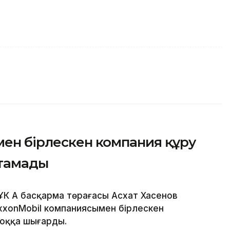
мен бірлескен компания құру
стамады
ҰК АҚ басқарма төрағасы Асхат Хасенов
 ExxonMobil компаниясымен бірлескен
жоққа шығарды.