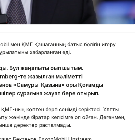
obil мен ҚМГ Қашағанның батыс бөлігін игеру
 құрылатыны хабарланған еді.
ды. Бұл жаңалықты оқып шықтым.
mberg-те жазылған мәліметті
енов «Самұрық-Қазына» қоры Қоғамдық
лшілер сұрағына жауап бере отырып.
МГ-ның көптен бергі сенімді серіктесі. Ұлттық
жөнінде бірқатар келісімге қол қойған. Дегенмен,
йынша деректер расталмады.
Олжас Бектенов ExxonMobil Upstream