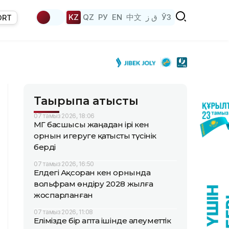
KZ
QZ
РУ
EN
中文
ق ز
ЎЗ
ORT
Тақырыпқа қатысты
07 тамыз 2026, 18:06
ҚМГ басшысы жаңадан ірі кен
орнын игеруге қатысты түсінік
берді
07 тамыз 2026, 16:50
Елдегі Ақсоран кен орнында
вольфрам өндіру 2028 жылға
жоспарланған
07 тамыз 2026, 11:08
Елімізде бір апта ішінде әлеуметтік