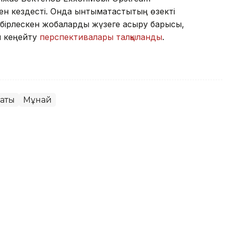
 кездесті. Онда ынтымақтастықтың өзекті
 бірлескен жобаларды жүзеге асыру барысы,
ы кеңейту
перспективалары талқыланды
.
саты
Мұнай