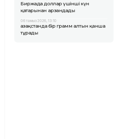
Биржада доллар үшінші күн
қатарынан арзандады
06 тамыз 2026, 13:10
Қазақстанда бір грамм алтын қанша
тұрады