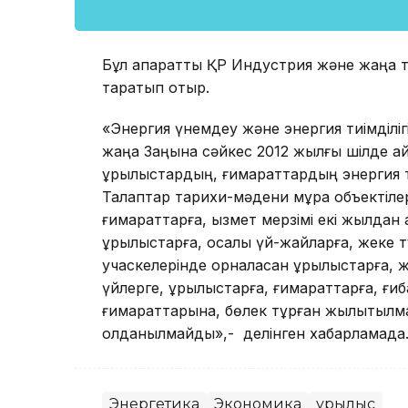
Бұл ақпаратты ҚР Индустрия және жаңа те
таратып отыр.
«Энергия үнемдеу және энергия тиімділі
жаңа Заңына сәйкес 2012 жылғы шілде ай
құрылыстардың, ғимараттардың энергия тиі
Талаптар
тарихи-мәдени мұра объектілер
ғимараттарға
, қызмет мерзімі екі жылда
құрылыстарға, қосалқы үй-жайларға
, жеке 
учаскелерінде орналасқан құрылыстарға
, 
үйлерге, құрылыстарға, ғимараттарға
, ғи
ғимараттарына
, бөлек тұрған жылытылм
қолданылмайды»,- делінген хабарламада
Энергетика
Экономика
Құрылыс