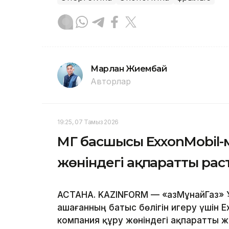
Марлан Жиембай
Авторлар
19:25, 07 Тамыз 2026
ҚМГ басшысы ExxonMobil-
жөніндегі ақпаратты ра
АСТАНА. KAZINFORM — «ҚазМұнайГаз» 
Қашағанның батыс бөлігін игеру үшін
компания құру жөніндегі ақпаратты 