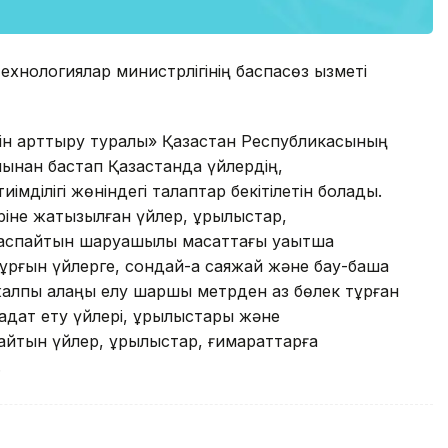
хнологиялар министрлігінің баспасөз қызметі
гін арттыру туралы» Қазақстан Республикасының
ынан бастап Қазақстанда үйлердің,
мділігі жөніндегі талаптар бекітілетін болады.
іне жатқызылған үйлер, құрылыстар,
н аспайтын шаруашылық мақсаттағы уақытша
тұрғын үйлерге, сондай-ақ саяжай және бау-бақша
жалпы алаңы елу шаршы метрден аз бөлек тұрған
бадат ету үйлері, құрылыстары және
айтын үйлер, құрылыстар, ғимараттарға
.