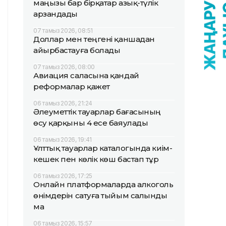
маңызы бар бірқатар азық-түлік
арзандады
07 тамыз 2026, 08:51
Доллар мен теңгені қаншадан
айырбастауға болады
07 тамыз 2026, 08:00
Авиация саласына қандай
реформалар қажет
06 тамыз 2026, 21:24
Әлеуметтік тауарлар бағасының
өсу қарқыны 4 есе баяулады
06 тамыз 2026, 19:41
Ұлттық тауарлар каталогында киім-
кешек пен көлік көш бастап тұр
06 тамыз 2026, 17:25
Онлайн платформаларда алкоголь
өнімдерін сатуға тыйым салынды
ма
06 тамыз 2026, 15:57