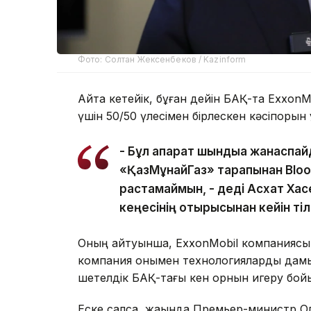
Фото: Солтан Жексенбеков / Kazinform
Айта кетейік, бұған дейін БАҚ-та ExxonM
үшін 50/50 үлесімен бірлескен кәсіпорын
- Бұл ақпарат шындыққа жанаспай
«ҚазМұнайГаз» тарапынан Bloo
растамаймын, - деді Асхат Хас
кеңесінің отырысынан кейін ті
Оның айтуынша, ExxonMobil компаниясы Қ
компания онымен технологияларды дамыту 
шетелдік БАҚ-тағы кен орнын игеру бо
Еске салсақ, жақында Премьер-министр 