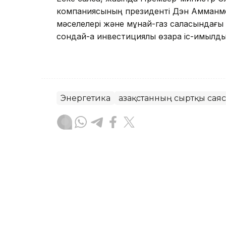
компаниясының президенті Дэн Амманмен
мәселелері және мұнай-газ саласындағы
сондай-ақ инвестициялық өзара іс-қимылд
Энергетика
Қазақстанның сыртқы сая
Руслан Ғаббасов
Авторлар
20:30, 06 Тамыз 2026