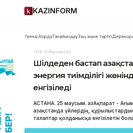
KAZINFORM
Ақорда
Тағайындау
Заң және тәртіп
Дерекқор
Тренд:
13:28, 25 Маусым 2012
Шілдеден бастап Қазақст
энергия тиімділігі жөнін
енгізіледі
АСТАНА. 25 маусым. ҚазАқпарат - Ағ
Қазақстанда үйлердің, құрылыстардың
талаптар қолданысқа енгізілетін бол