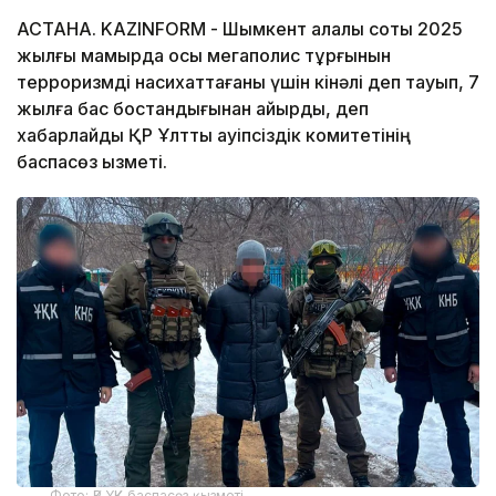
АСТАНА. KAZINFORM - Шымкент қалалық соты 2025
жылғы мамырда осы мегаполис тұрғынын
терроризмді насихаттағаны үшін кінәлі деп тауып, 7
жылға бас бостандығынан айырды, деп
хабарлайды ҚР Ұлттық қауіпсіздік комитетінің
баспасөз қызметі.
Фото: ҚР ҰҚК баспасөз қызметі