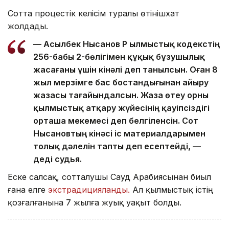
Сотта процестік келісім туралы өтінішхат
жолдады.
— Асылбек Нысанов ҚР Қылмыстық кодекстің
256-бабы 2-бөлігімен құқық бұзушылық
жасағаны үшін кінәлі деп танылсын. Оған 8
жыл мерзімге бас бостандығынан айыру
жазасы тағайындалсын. Жаза өтеу орны
қылмыстық атқару жүйесінің қауіпсіздігі
орташа мекемесі деп белгіленсін. Сот
Нысановтың кінәсі іс материалдарымен
толық дәлелін тапты деп есептейді, —
деді судья.
Еске салсақ, сотталушы Сауд Арабиясынан биыл
ғана елге
экстрадицияланды.
Ал қылмыстық істің
қозғалғанына 7 жылға жуық уақыт болды.