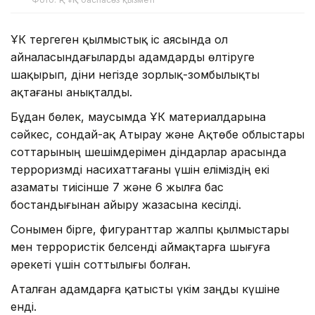
ҰҚК тергеген қылмыстық іс аясында ол
айналасындағыларды адамдарды өлтіруге
шақырып, діни негізде зорлық-зомбылықты
ақтағаны анықталды.
Бұдан бөлек, маусымда ҰҚК материалдарына
сәйкес, сондай-ақ Атырау және Ақтөбе облыстары
соттарының шешімдерімен діндарлар арасында
терроризмді насихаттағаны үшін еліміздің екі
азаматы тиісінше 7 және 6 жылға бас
бостандығынан айыру жазасына кесілді.
Сонымен бірге, фигуранттар жалпы қылмыстары
мен террористік белсенді аймақтарға шығуға
әрекеті үшін соттылығы болған.
Аталған адамдарға қатысты үкім заңды күшіне
енді.