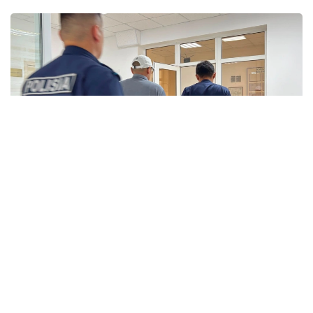
Фото: Алтынай Сағындықова
Ақтөбе қалалық сотында 51 жастағы ақтөбелікке
қатысты іс қаралып жатыр. Оған Қылмыстық
кодекстің «Терроризмді насихаттау немесе
терроризм актісін жасауға жария түрде шақыру»
бабы бойынша айып тағылды. Іс материалына