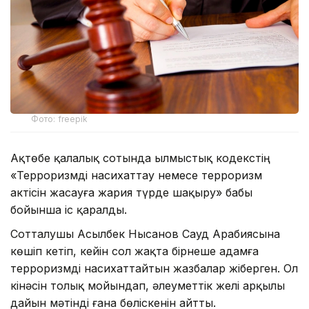
Фото: freepik
Ақтөбе қалалық сотында Қылмыстық кодекстің
«Терроризмдi насихаттау немесе терроризм
актiсiн жасауға жария түрде шақыру» бабы
бойынша іс қаралды.
Сотталушы Асылбек Нысанов Сауд Арабиясына
көшіп кетіп, кейін сол жақта бірнеше адамға
терроризмді насихаттайтын жазбалар жіберген. Ол
кінәсін толық мойындап, әлеуметтік желі арқылы
дайын мәтінді ғана бөліскенін айтты.