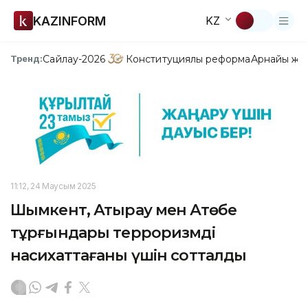
KAZINFORM
KZ
Сайлау-2026
Конституциялық реформа
Арнайы жо
Тренд:
11:12, 24 Маусым 2025
Шымкент, Атырау мен Ақтөбе
тұрғындары терроризмді
насихаттағаны үшін сотталды