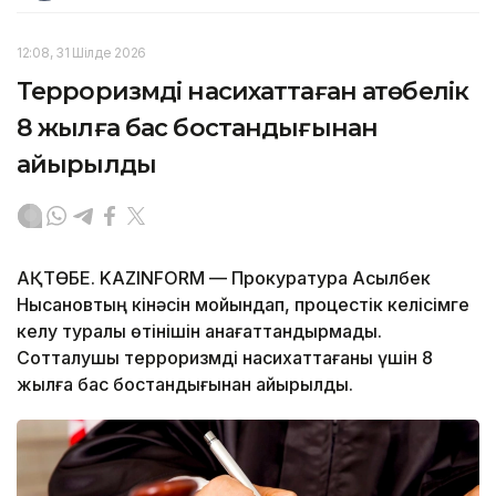
12:08, 31 Шілде 2026
Терроризмді насихаттаған ақтөбелік
8 жылға бас бостандығынан
айырылды
АҚТӨБЕ. KAZINFORM — Прокуратура Асылбек
Нысановтың кінәсін мойындап, процестік келісімге
келу туралы өтінішін қанағаттандырмады.
Сотталушы терроризмді насихаттағаны үшін 8
жылға бас бостандығынан айырылды.