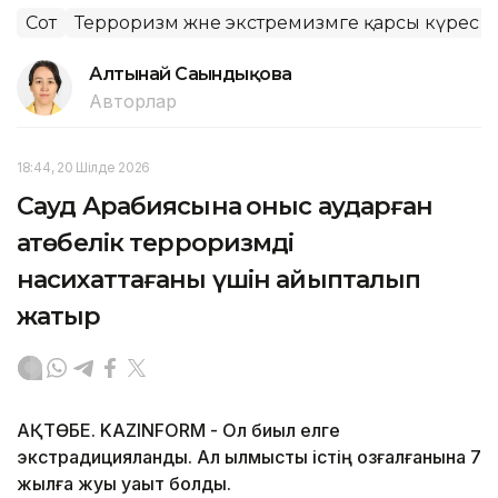
Сот
Терроризм және экстремизмге қарсы күрес
Алтынай Сағындықова
Авторлар
18:44, 20 Шілде 2026
Сауд Арабиясына қоныс аударған
ақтөбелік терроризмді
насихаттағаны үшін айыпталып
жатыр
АҚТӨБЕ. KAZINFORM - Ол биыл елге
экстрадицияланды. Ал қылмыстық істің қозғалғанына 7
жылға жуық уақыт болды.