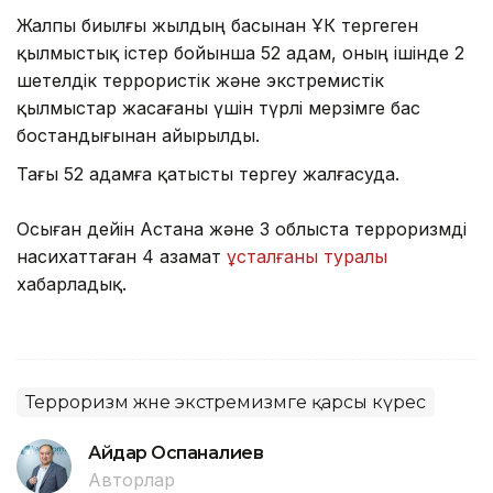
Жалпы биылғы жылдың басынан ҰҚК тергеген
қылмыстық істер бойынша 52 адам, оның ішінде 2
шетелдік террористік және экстремистік
қылмыстар жасағаны үшін түрлі мерзімге бас
бостандығынан айырылды.
Тағы 52 адамға қатысты тергеу жалғасуда.
Осыған дейін Астана және 3 облыста терроризмді
насихаттаған 4 азамат
ұсталғаны туралы
хабарладық.
Терроризм және экстремизмге қарсы күрес
Айдар Оспаналиев
Авторлар