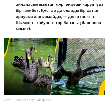
айналасын қызықтап жүргендерін көрудің өзі
бір ғанибет. Құстар да оларды бір сәтке
қараусыз қалдырмайды, — деп атап өтті
Шымкент хайуанаттар бағының баспасөз
қызметі.
Фото: Шымкент хайуанаттар бағы