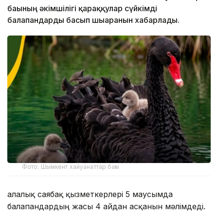
бағының әкімшілігі қараққулар сүйкімді
балапандарды басып шығарғанын хабарлады.
Фото: Шымкент хайуанаттар бағы
Қалалық саябақ қызметкерлері 5 маусымда
балапандардың жасы 4 айдан асқанын мәлімдеді.