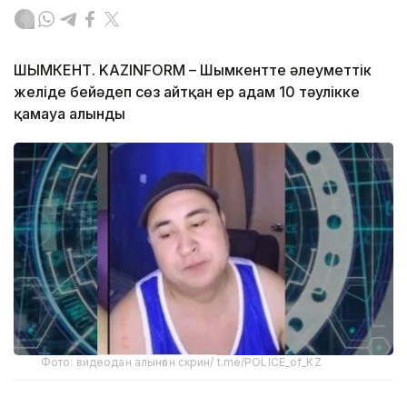
ШЫМКЕНТ. KAZINFORM – Шымкентте әлеуметтік
желіде бейәдеп сөз айтқан ер адам 10 тәулікке
қамауға алынды
Фото: видеодан алынған скрин/ t.me/POLICE_of_KZ