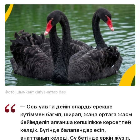
Фото: Шымкент хайуанаттар бағы
— Осы уақытқа дейін оларды ерекше
күтіммен бағып, ширап, жаңа ортаға жақсы
бейімделіп алғанша көпшілікке көрсетпей
келдік. Бүгінде балапандар өсіп,
қанаттанып келеді. Су бетінде еркін жүзіп,