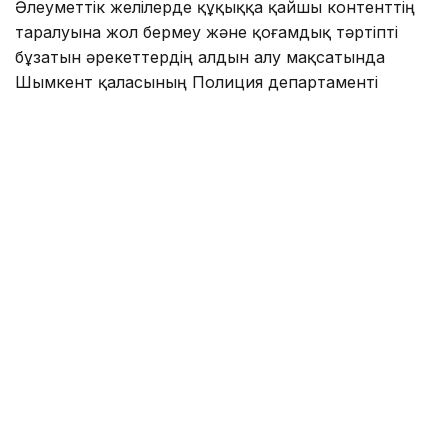
Әлеуметтік желілерде құқыққа қайшы контенттің
таралуына жол бермеу және қоғамдық тәртіпті
бұзатын әрекеттердің алдын алу мақсатында
Шымкент қаласының Полиция департаменті
әлеуметтік желілерге тұрақты түрде мониторинг
жүргізеді.
Кезекті мониторинг барысында 39 жастағы қала
тұрғыны Қуанышбек Умарбековтің TikTok әлеуметтік
желісіндегі тікелей эфирде балағат сөздер айтып,
қоғамдық тәртіпті бұзғаны анықталды.