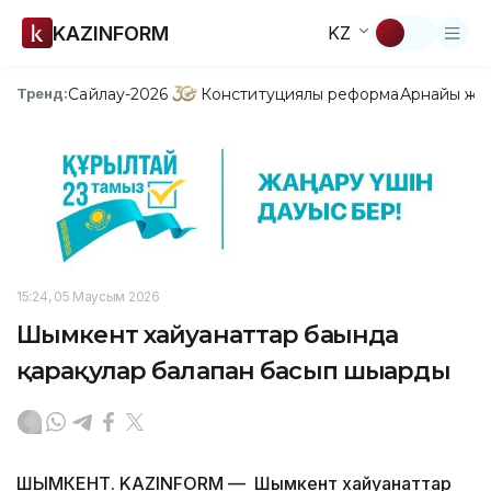
KAZINFORM
KZ
Сайлау-2026
Конституциялық реформа
Арнайы жо
Тренд:
15:24, 05 Маусым 2026
Шымкент хайуанаттар бағында
қарақулар балапан басып шығарды
ШЫМКЕНТ. KAZINFORM — Шымкент хайуанаттар