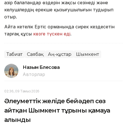
Қазір балапандар өздерін жақсы сезінеді және
келушілердің ерекше қызығушылығын тудырып
отыр.
Айта кетелік Ертіс орманында сирек кездесетін
тарғақ құсы
көзге түскен еді
.
Табиғат
Саябақ
Аң-құстар
Шымкент
Назым Бөлесова
Авторлар
02:36, 09 Тамыз 2026
Әлеуметтік желіде бейәдеп сөз
айтқан Шымкент тұрғыны қамауға
алынды