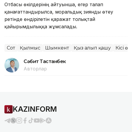
Отбасы өкілдерінің айтуынша, егер талап
қанағаттандырылса, моральдық зиянды өтеу
ретінде өндірілетін қаражат толықтай
қайырымдылыққа жұмсалады.
Сот
Қылмыс
Шымкент
Қыз алып қашу
Кісі өл
Сәбит Тастанбек
Авторлар
KAZINFORM