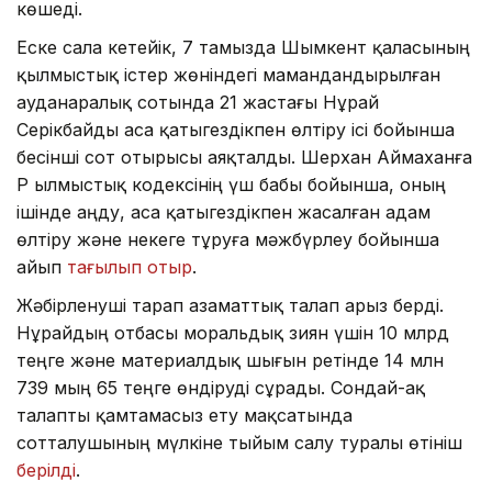
көшеді.
Еске сала кетейік, 7 тамызда Шымкент қаласының
қылмыстық істер жөніндегі мамандандырылған
ауданаралық сотында 21 жастағы Нұрай
Серікбайды аса қатыгездікпен өлтіру ісі бойынша
бесінші сот отырысы аяқталды. Шерхан Аймаханға
ҚР Қылмыстық кодексінің үш бабы бойынша, оның
ішінде аңду, аса қатыгездікпен жасалған адам
өлтіру және некеге тұруға мәжбүрлеу бойынша
айып
тағылып отыр
.
Жәбірленуші тарап азаматтық талап арыз берді.
Нұрайдың отбасы моральдық зиян үшін 10 млрд
теңге және материалдық шығын ретінде 14 млн
739 мың 65 теңге өндіруді сұрады. Сондай-ақ
талапты қамтамасыз ету мақсатында
сотталушының мүлкіне тыйым салу туралы өтініш
берілді
.