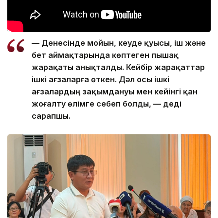
— Денесінде мойын, кеуде қуысы, іш және
бет аймақтарында көптеген пышақ
жарақаты анықталды. Кейбір жарақаттар
ішкі ағзаларға өткен. Дәл осы ішкі
ағзалардың зақымдануы мен кейінгі қан
жоғалту өлімге себеп болды, — деді
сарапшы.