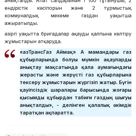
анықталды. Апат салдарынан 1 100 тұтынушы, 2
өндірістік кәсіпорын және 2 тұрмыстық
коммуналдық мекеме газдан уақытша
ажыратылды.
Қазіргі уақытта бригадалар ақауды қалпына келтіру
жұмыстарын атқаруда.
«ҚазТрансГаз Аймақ» АҚ мамандары газ
құбырларында болуы мүмкін ақауларды
анықтау мақсатында қала аумағындағы
жерасты және жерүсті газ құбырларына
тексеру жұмыстарын жүргізіп жатыр. Бүгін
қауіпсіздік шаралары барысында жоғары
қысымды құбырдан табиғи газдың шығуы
анықталды», - делінген қалалық әкімдік
таратқан ақпаратта.