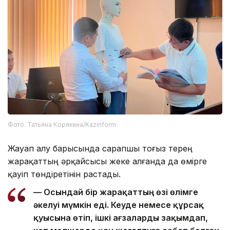
Фото: Татьяна Корякина/Kazinform
Жауап алу барысында сарапшы тоғыз терең
жарақаттың әрқайсысы жеке алғанда да өмірге
қауіп төндіретінін растады.
— Осындай бір жарақаттың өзі өлімге
әкелуі мүмкін еді. Кеуде немесе құрсақ
қуысына өтіп, ішкі ағзаларды зақымдап,