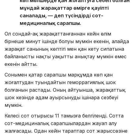
көп мөлшерде қан жоғалтуға себеп болған
мұндай жарақаттар өмірге қауіпті
саналады, — деп түсіндірді сот-
медициналық сарапшы.
Ол сондай-ақ жарақаттанғаннан кейін өлім
бірнеше минут ішінде болуы мүмкін екенін, алайда
жарақат санының көптігі мен қан кету сипатына
байланысты нақты уақытты анықтау мүмкін емес
екенін айтты.
Сонымен қатар сарапшы марқұмда көп қан
жоғалтудан туындайтын геморрагиялық шок
болғанын растады. Оның айтуынша, жарақаттық
шок кезінде адам ауырсынуды ішінара сезбеуі
мүмкін.
Келесі сот отырысы 11 тамызға белгіленді. Сотта
сот-медициналық сарапшылардан жауап алу
жалғасады. Одан кейін тараптар сот жарыссөзіне