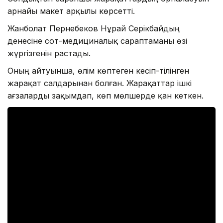
арнайы макет арқылы көрсетті.
Жанболат Пернебеков Нұрай Серікбайдың
денесіне сот-медициналық сараптаманы өзі
жүргізгенін растады.
Оның айтуынша, өлім көптеген кесіп-тілінген
жарақат салдарынан болған. Жарақаттар ішкі
ағзаларды зақымдап, көп мөлшерде қан кеткен.