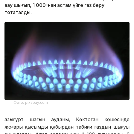
ақау шығып, 1 000-нан астам үйге газ беру
тоқтаталды.
Фото: pixabay.com
Қазығұрт шағын ауданы, Көктоған көшесінде
жоғары қысымды құбырдан табиғи газдың шығуы