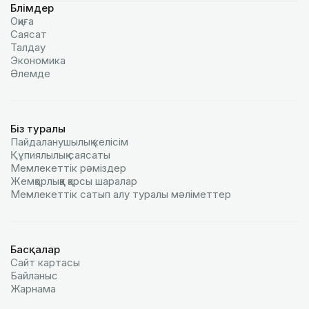
Бөлімдер
Оқиға
Саясат
Талдау
Экономика
Әлемде
Біз туралы
Пайдаланушылық келiciм
Құпиялылық саясаты
Мемлекеттік рәміздер
Жемқорлыққа қарсы шаралар
Мемлекеттік сатып алу туралы мәлiметтер
Басқалар
Сайт картасы
Байланыс
Жарнама