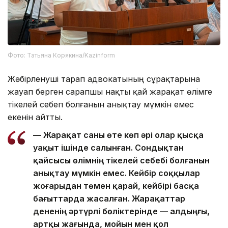
Фото: Татьяна Корякина/Kazinform
Жәбірленуші тарап адвокатының сұрақтарына
жауап берген сарапшы нақты қай жарақат өлімге
тікелей себеп болғанын анықтау мүмкін емес
екенін айтты.
— Жарақат саны өте көп әрі олар қысқа
уақыт ішінде салынған. Сондықтан
қайсысы өлімнің тікелей себебі болғанын
анықтау мүмкін емес. Кейбір соққылар
жоғарыдан төмен қарай, кейбірі басқа
бағыттарда жасалған. Жарақаттар
дененің әртүрлі бөліктерінде — алдыңғы,
артқы жағында, мойын мен қол