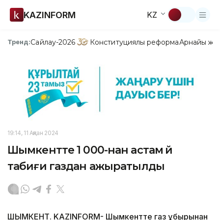
KAZINFORM
KZ
Сайлау-2026
Конституциялық реформа
Арнайы жо
Тренд:
19:14, 11 Ақпан 2024
Шымкентте 1 000-нан астам үй
табиғи газдан ажыратылды
ШЫМКЕНТ. KAZINFORM- Шымкентте газ құбырынан