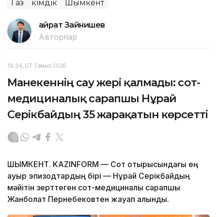
Газ
Әкімдік
Шымкент
Қайрат Зайнишев
Авторлар
19:34, 07 Тамыз 2026
Манекеннің сау жері қалмады: сот-
медициналық сарапшы Нұрай
Серікбайдың 35 жарақатын көрсетті
ШЫМКЕНТ. KAZINFORM — Сот отырысындағы ең
ауыр эпизодтардың бірі — Нұрай Серікбайдың
мәйітін зерттеген сот-медициналық сарапшы
Жанболат Пернебековтен жауап алынды.