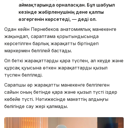
аймақтарында орналасқан. Бұл шабуыл
кезінде жәбірленушінің дене қалпы
өзгергенін көрсетеді, — деді ол.
Одан кейін Пернебеков анатомиялық манекенге
жақындап, сараптама қорытындысында
көрсетілген барлық жарақатты біртіндеп
маркермен белгілей бастады.
Ол беткі жарақаттарды қара түспен, ал кеуде және
құрсақ қуысына өткен жарақаттарды қызыл
түспен белгіледі.
Сарапшы әр жарақатты манекенге белгілеген
сайын оның бетінде қара және қызыл түсті іздер
көбейе түсті. Нәтижесінде макеттің алдыңғы
бөлігінде сау жері қалмады.