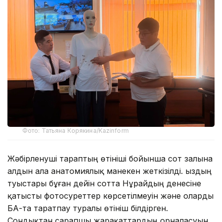
Фото: Татьяна Корякина/Kazinform
Жәбірленуші тараптың өтініші бойынша сот залына
алдын ала анатомиялық манекен жеткізілді. Қыздың
туыстары бұған дейін сотта Нұрайдың денесіне
қатысты фотосуреттер көрсетілмеуін және оларды
БАҚ-та таратпау туралы өтініш білдірген.
Сондықтан сарапшы жарақаттардың орналасуын