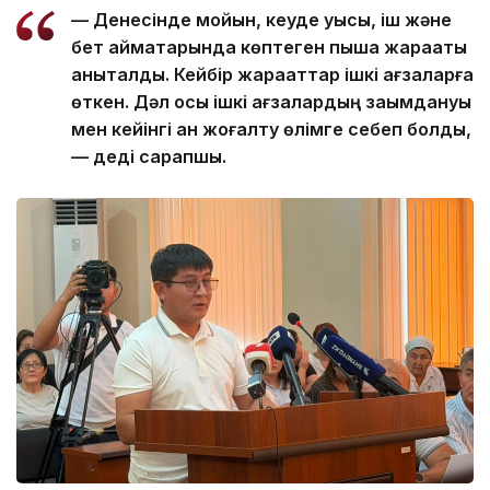
— Денесінде мойын, кеуде қуысы, іш және
бет аймақтарында көптеген пышақ жарақаты
анықталды. Кейбір жарақаттар ішкі ағзаларға
өткен. Дәл осы ішкі ағзалардың зақымдануы
мен кейінгі қан жоғалту өлімге себеп болды,
— деді сарапшы.