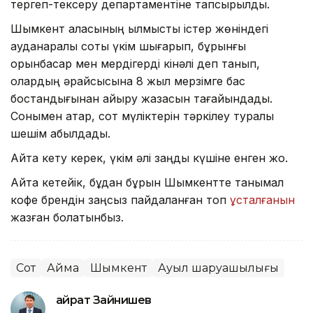
тергеп-тексеру департаментіне тапсырылды.
Шымкент қаласының қылмыстық істер жөніндегі
ауданаралық соты үкім шығарып, бұрынғы
орынбасар мен мердігерді кінәлі деп танып,
олардың әрқайсысына 8 жыл мерзімге бас
бостандығынан айыру жазасын тағайындады.
Сонымен қатар, сот мүліктерін тәркілеу туралы
шешім қабылдады.
Айта кету керек, үкім әлі заңды күшіне енген жоқ.
Айта кетейік, бұдан бұрын Шымкентте танымал
кофе брендін заңсыз пайдаланған топ
ұсталғанын
жазған болатынбыз.
Сот
Аймақ
Шымкент
Ауыл шаруашылығы
Қайрат Зайнишев