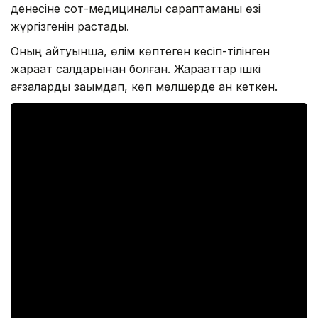
денесіне сот-медициналық сараптаманы өзі
жүргізгенін растады.
Оның айтуынша, өлім көптеген кесіп-тілінген
жарақат салдарынан болған. Жарақаттар ішкі
ағзаларды зақымдап, көп мөлшерде қан кеткен.