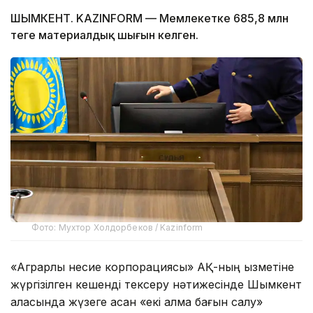
ШЫМКЕНТ. KAZINFORM — Мемлекетке 685,8 млн
теңге материалдық шығын келген.
Фото: Мухтор Холдорбеков / Kazinform
«Аграрлық несие корпорациясы» АҚ-ның қызметіне
жүргізілген кешенді тексеру нәтижесінде Шымкент
қаласында жүзеге асқан «екі алма бағын салу»