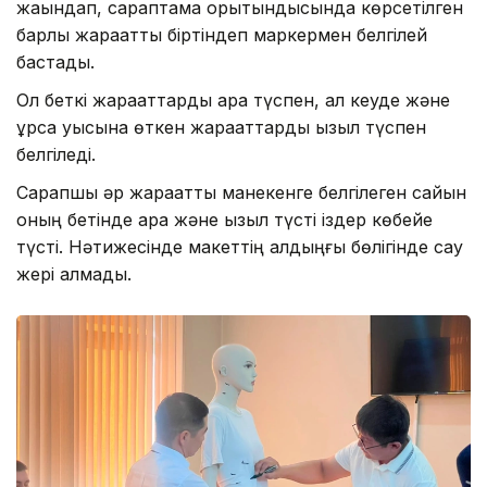
жақындап, сараптама қорытындысында көрсетілген
барлық жарақатты біртіндеп маркермен белгілей
бастады.
Ол беткі жарақаттарды қара түспен, ал кеуде және
құрсақ қуысына өткен жарақаттарды қызыл түспен
белгіледі.
Сарапшы әр жарақатты манекенге белгілеген сайын
оның бетінде қара және қызыл түсті іздер көбейе
түсті. Нәтижесінде макеттің алдыңғы бөлігінде сау
жері қалмады.