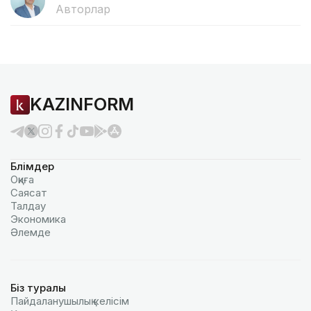
Авторлар
KAZINFORM
Бөлімдер
Оқиға
Саясат
Талдау
Экономика
Әлемде
Біз туралы
Пайдаланушылық келiciм