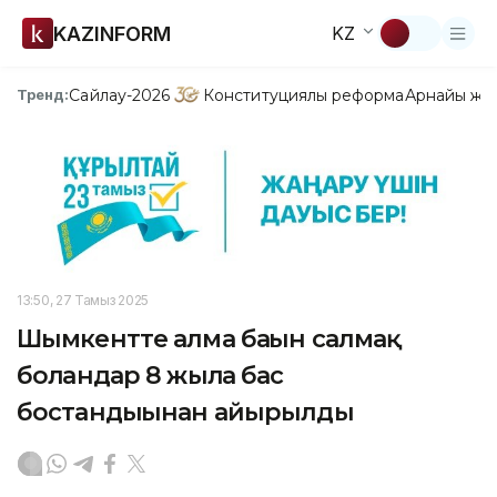
KAZINFORM
KZ
Сайлау-2026
Конституциялық реформа
Арнайы жо
Тренд:
13:50, 27 Тамыз 2025
Шымкентте алма бағын салмақ
болғандар 8 жылға бас
бостандығынан айырылды