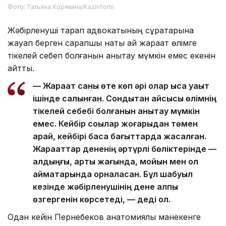
Фото: Татьяна Корякина/Kazinform
Жәбірленуші тарап адвокатының сұрақтарына
жауап берген сарапшы нақты қай жарақат өлімге
тікелей себеп болғанын анықтау мүмкін емес екенін
айтты.
— Жарақат саны өте көп әрі олар қысқа уақыт
ішінде салынған. Сондықтан қайсысы өлімнің
тікелей себебі болғанын анықтау мүмкін
емес. Кейбір соққылар жоғарыдан төмен
қарай, кейбірі басқа бағыттарда жасалған.
Жарақаттар дененің әртүрлі бөліктерінде —
алдыңғы, артқы жағында, мойын мен қол
аймақтарында орналасқан. Бұл шабуыл
кезінде жәбірленушінің дене қалпы
өзгергенін көрсетеді, — деді ол.
Одан кейін Пернебеков анатомиялық манекенге