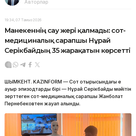
Авторлар
19:34, 07 Тамыз 2026
Манекеннің сау жері қалмады: сот-
медициналық сарапшы Нұрай
Серікбайдың 35 жарақатын көрсетті
ШЫМКЕНТ. KAZINFORM — Сот отырысындағы ең
ауыр эпизодтардың бірі — Нұрай Серікбайдың мәйітін
зерттеген сот-медициналық сарапшы Жанболат
Пернебековтен жауап алынды.