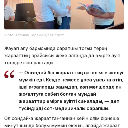
Фото: Татьяна Корякина/Kazinform
Жауап алу барысында сарапшы тоғыз терең
жарақаттың әрқайсысы жеке алғанда да өмірге қауіп
төндіретінін растады.
— Осындай бір жарақаттың өзі өлімге әкелуі
мүмкін еді. Кеуде немесе құрсақ қуысына өтіп,
ішкі ағзаларды зақымдап, көп мөлшерде қан
жоғалтуға себеп болған мұндай
жарақаттар өмірге қауіпті саналады, — деп
түсіндірді сот-медициналық сарапшы.
Ол сондай-ақ жарақаттанғаннан кейін өлім бірнеше
минут ішінде болуы мүмкін екенін, алайда жарақат