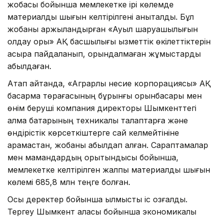
жобасы бойынша мемлекетке ірі көлемде
материалдық шығын келтірілгені анықталды. Бұл
жобаны қаржыландырған «Ауыл шаруашылығын
қолдау қоры» АҚ басшылығы қызметтік өкілеттіктерін
асыра пайдаланып, орындалмаған жұмыстарды
қабылдаған.
Атап айтқанда, «Аграрлық несие корпорациясы» АҚ
басқарма төрағасының бұрынғы орынбасары мен
өнім беруші компания директоры Шымкенттегі
алма бақтарының техникалық талаптарға және
өндірістік көрсеткіштерге сай келмейтініне
қарамастан, жобаны қабылдап алған. Сараптамалар
мен мамандардың қорытындысы бойынша,
мемлекетке келтірілген жалпы материалдық шығын
көлемі 685,8 млн теңге болған.
Осы деректер бойынша қылмыстық іс қозғалды.
Тергеу Шымкент қаласы бойынша экономикалық