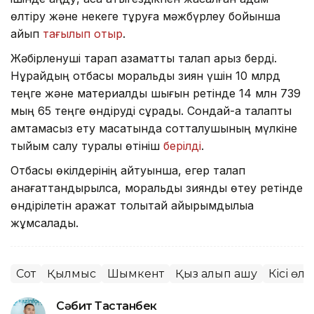
өлтіру және некеге тұруға мәжбүрлеу бойынша
айып
тағылып отыр
.
Жәбірленуші тарап азаматтық талап арыз берді.
Нұрайдың отбасы моральдық зиян үшін 10 млрд
теңге және материалдық шығын ретінде 14 млн 739
мың 65 теңге өндіруді сұрады. Сондай-ақ талапты
қамтамасыз ету мақсатында сотталушының мүлкіне
тыйым салу туралы өтініш
берілді
.
Отбасы өкілдерінің айтуынша, егер талап
қанағаттандырылса, моральдық зиянды өтеу ретінде
өндірілетін қаражат толықтай қайырымдылыққа
жұмсалады.
Сот
Қылмыс
Шымкент
Қыз алып қашу
Кісі өлт
Сәбит Тастанбек