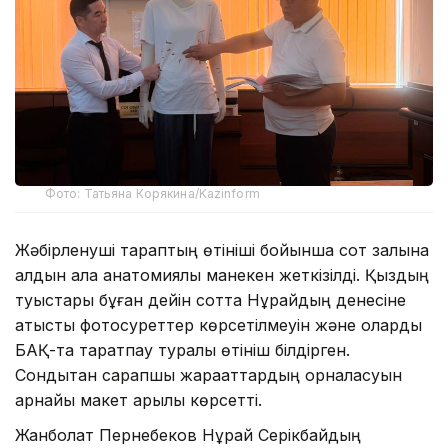
Фото: Татьяна Корякина/Kazinform
Жәбірленуші тараптың өтініші бойынша сот залына
алдын ала анатомиялық манекен жеткізілді. Қыздың
туыстары бұған дейін сотта Нұрайдың денесіне
қатысты фотосуреттер көрсетілмеуін және оларды
БАҚ-та таратпау туралы өтініш білдірген.
Сондықтан сарапшы жарақаттардың орналасуын
арнайы макет арқылы көрсетті.
Жанболат Пернебеков Нұрай Серікбайдың