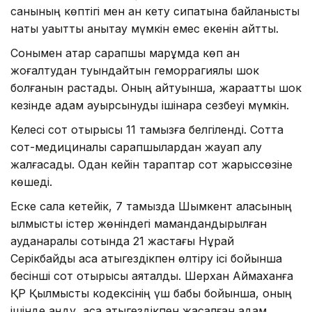
санының көптігі мен қан кету сипатына байланысты
нақты уақытты анықтау мүмкін емес екенін айтты.
Сонымен қатар сарапшы марқұмда көп қан
жоғалтудан туындайтын геморрагиялық шок
болғанын растады. Оның айтуынша, жарақаттық шок
кезінде адам ауырсынуды ішінара сезбеуі мүмкін.
Келесі сот отырысы 11 тамызға белгіленді. Сотта
сот-медициналық сарапшылардан жауап алу
жалғасады. Одан кейін тараптар сот жарыссөзіне
көшеді.
Еске сала кетейік, 7 тамызда Шымкент қаласының
қылмыстық істер жөніндегі мамандандырылған
ауданаралық сотында 21 жастағы Нұрай
Серікбайды аса қатыгездікпен өлтіру ісі бойынша
бесінші сот отырысы аяқталды. Шерхан Аймаханға
ҚР Қылмыстық кодексінің үш бабы бойынша, оның
ішінде аңду, аса қатыгездікпен жасалған адам