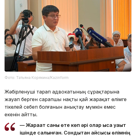
Фото: Татьяна Корякина/Kazinform
Жәбірленуші тарап адвокатының сұрақтарына
жауап берген сарапшы нақты қай жарақат өлімге
тікелей себеп болғанын анықтау мүмкін емес
екенін айтты.
— Жарақат саны өте көп әрі олар қысқа уақыт
ішінде салынған. Сондықтан қайсысы өлімнің