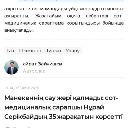
Қазіргі сәтте газ мамандары үйді «көгілдір отыннан»
ажыратты. Жазатайым оқиға себептері сот-
медициналық сараптама қорытындысы бойынша
анықталады.
Газ
Шымкент
Тұрғын
Улану
Қайрат Зайнишев
Авторлар
19:34, 07 Тамыз 2026
Манекеннің сау жері қалмады: сот-
медициналық сарапшы Нұрай
Серікбайдың 35 жарақатын көрсетті