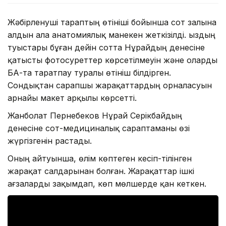
Жәбірленуші тараптың өтініші бойынша сот залына
алдын ала анатомиялық манекен жеткізілді. Қыздың
туыстары бұған дейін сотта Нұрайдың денесіне
қатысты фотосуреттер көрсетілмеуін және оларды
БАҚ-та таратпау туралы өтініш білдірген.
Сондықтан сарапшы жарақаттардың орналасуын
арнайы макет арқылы көрсетті.
Жанболат Пернебеков Нұрай Серікбайдың
денесіне сот-медициналық сараптаманы өзі
жүргізгенін растады.
Оның айтуынша, өлім көптеген кесіп-тілінген
жарақат салдарынан болған. Жарақаттар ішкі
ағзаларды зақымдап, көп мөлшерде қан кеткен.