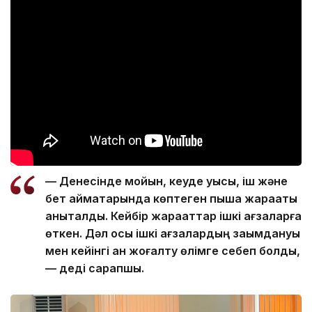
— Денесінде мойын, кеуде қуысы, іш және
бет аймақтарында көптеген пышақ жарақаты
анықталды. Кейбір жарақаттар ішкі ағзаларға
өткен. Дәл осы ішкі ағзалардың зақымдануы
мен кейінгі қан жоғалту өлімге себеп болды,
— деді сарапшы.