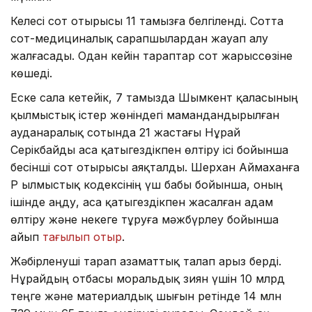
Келесі сот отырысы 11 тамызға белгіленді. Сотта
сот-медициналық сарапшылардан жауап алу
жалғасады. Одан кейін тараптар сот жарыссөзіне
көшеді.
Еске сала кетейік, 7 тамызда Шымкент қаласының
қылмыстық істер жөніндегі мамандандырылған
ауданаралық сотында 21 жастағы Нұрай
Серікбайды аса қатыгездікпен өлтіру ісі бойынша
бесінші сот отырысы аяқталды. Шерхан Аймаханға
ҚР Қылмыстық кодексінің үш бабы бойынша, оның
ішінде аңду, аса қатыгездікпен жасалған адам
өлтіру және некеге тұруға мәжбүрлеу бойынша
айып
тағылып отыр
.
Жәбірленуші тарап азаматтық талап арыз берді.
Нұрайдың отбасы моральдық зиян үшін 10 млрд
теңге және материалдық шығын ретінде 14 млн