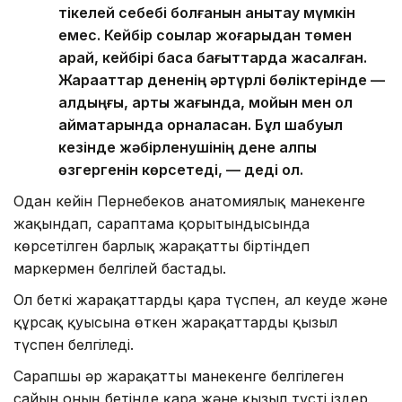
тікелей себебі болғанын анықтау мүмкін
емес. Кейбір соққылар жоғарыдан төмен
қарай, кейбірі басқа бағыттарда жасалған.
Жарақаттар дененің әртүрлі бөліктерінде —
алдыңғы, артқы жағында, мойын мен қол
аймақтарында орналасқан. Бұл шабуыл
кезінде жәбірленушінің дене қалпы
өзгергенін көрсетеді, — деді ол.
Одан кейін Пернебеков анатомиялық манекенге
жақындап, сараптама қорытындысында
көрсетілген барлық жарақатты біртіндеп
маркермен белгілей бастады.
Ол беткі жарақаттарды қара түспен, ал кеуде және
құрсақ қуысына өткен жарақаттарды қызыл
түспен белгіледі.
Сарапшы әр жарақатты манекенге белгілеген
сайын оның бетінде қара және қызыл түсті іздер