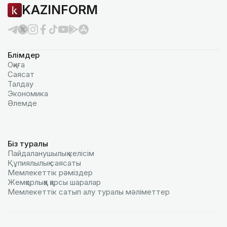
KAZINFORM
Бөлімдер
Оқиға
Саясат
Талдау
Экономика
Әлемде
Біз туралы
Пайдаланушылық келiciм
Құпиялылық саясаты
Мемлекеттік рәміздер
Жемқорлыққа қарсы шаралар
Мемлекеттік сатып алу туралы мәлiметтер