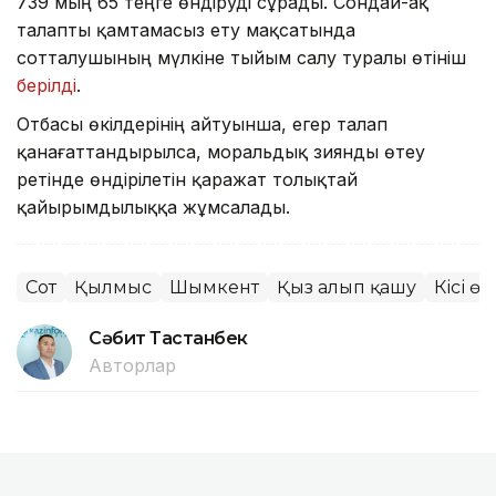
739 мың 65 теңге өндіруді сұрады. Сондай-ақ
талапты қамтамасыз ету мақсатында
сотталушының мүлкіне тыйым салу туралы өтініш
берілді
.
Отбасы өкілдерінің айтуынша, егер талап
қанағаттандырылса, моральдық зиянды өтеу
ретінде өндірілетін қаражат толықтай
қайырымдылыққа жұмсалады.
Сот
Қылмыс
Шымкент
Қыз алып қашу
Кісі өл
Сәбит Тастанбек
Авторлар