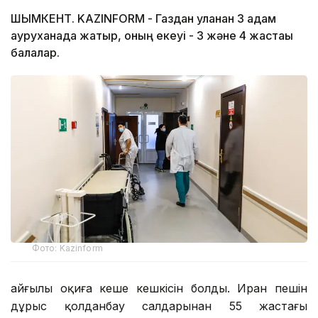
ШЫМКЕНТ. KAZINFORM - Газдан уланған 3 адам
ауруханада жатыр, оның екеуі - 3 және 4 жастағы
балалар.
Фото: Kazinform
Қайғылы оқиға кеше кешкісін болды. Иран пешін
дұрыс қолданбау салдарынан 55 жастағы