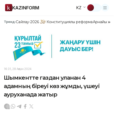
KAZINFORM
KZ
Сайлау-2026
Конституциялық реформа
Арнайы жо
Тренд:
16:31, 28 Ақпан 2024
Шымкентте газдан уланған 4
адамның біреуі көз жұмды, үшеуі
ауруханада жатыр