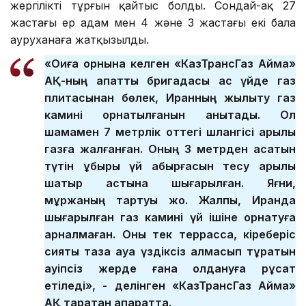
жергілікті тұрғын қайтыс болды. Сондай-ақ 27
жастағы ер адам мен 4 және 3 жастағы екі бала
ауруханаға жатқызылды.
«Оқиға орнына келген «КазТрансГаз Аймақ»
АҚ-ның апаттық бригадасы ас үйде газ
плитасынан бөлек, Иранның жылыту газ
камині орнатылғанын анықтады. Ол
шамамен 7 метрлік оттегі шлангісі арқылы
газға жалғанған. Оның 3 метрден асатын
түтін құбыры үй қабырғасын тесу арқылы
шатыр астына шығарылған. Яғни,
мұржаның тартуы жоқ. Жалпы, Иранда
шығарылған газ камині үй ішіне орнатуға
арналмаған. Оны тек террасса, кіреберіс
сияқты таза ауа үздіксіз алмасып тұратын
қауіпсіз жерде ғана қолдануға рұқсат
етіледі», - делінген «КазТрансГаз Аймақ»
АҚ таратқан ақпаратта.