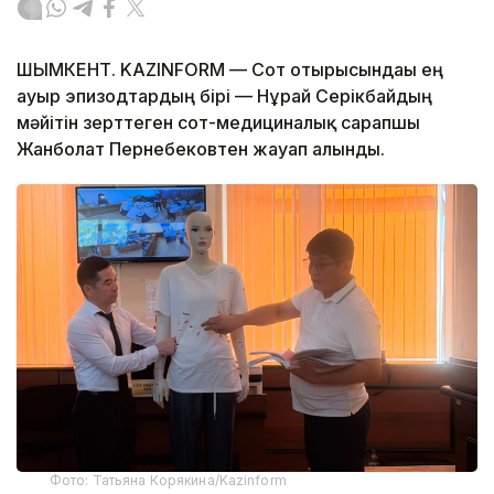
ШЫМКЕНТ. KAZINFORM — Сот отырысындағы ең
ауыр эпизодтардың бірі — Нұрай Серікбайдың
мәйітін зерттеген сот-медициналық сарапшы
Жанболат Пернебековтен жауап алынды.
Фото: Татьяна Корякина/Kazinform