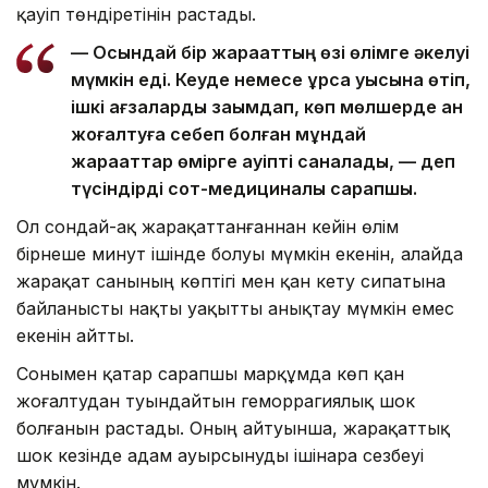
қауіп төндіретінін растады.
— Осындай бір жарақаттың өзі өлімге әкелуі
мүмкін еді. Кеуде немесе құрсақ қуысына өтіп,
ішкі ағзаларды зақымдап, көп мөлшерде қан
жоғалтуға себеп болған мұндай
жарақаттар өмірге қауіпті саналады, — деп
түсіндірді сот-медициналық сарапшы.
Ол сондай-ақ жарақаттанғаннан кейін өлім
бірнеше минут ішінде болуы мүмкін екенін, алайда
жарақат санының көптігі мен қан кету сипатына
байланысты нақты уақытты анықтау мүмкін емес
екенін айтты.
Сонымен қатар сарапшы марқұмда көп қан
жоғалтудан туындайтын геморрагиялық шок
болғанын растады. Оның айтуынша, жарақаттық
шок кезінде адам ауырсынуды ішінара сезбеуі
мүмкін.