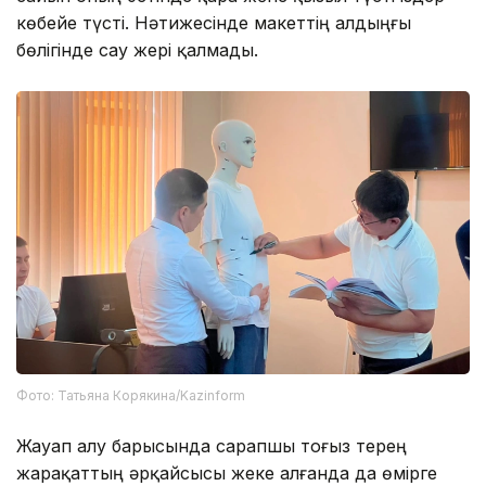
көбейе түсті. Нәтижесінде макеттің алдыңғы
бөлігінде сау жері қалмады.
Фото: Татьяна Корякина/Kazinform
Жауап алу барысында сарапшы тоғыз терең
жарақаттың әрқайсысы жеке алғанда да өмірге