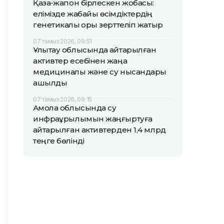
Қазақ-жапон бірлескен жобасы:
елімізде жабайы өсімдіктердің
генетикалық қоры зерттеліп жатыр
07 тамыз 2026, 09:51
Ұлытау облысында қайтарылған
активтер есебінен жаңа
медициналық және су нысандары
ашылды
07 тамыз 2026, 09:15
Ақмола облысында су
инфрақұрылымын жаңғыртуға
қайтарылған активтерден 1,4 млрд
теңге бөлінді