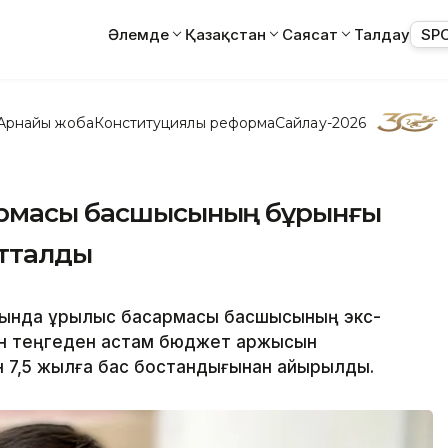
Әлемде
Қазақстан
Саясат
Талдау
SP
Арнайы жоба
Конституциялық реформа
Сайлау-2026
армасы басшысының бұрынғы
отталды
нда құрылыс басқармасы басшысының экс-
н теңгеден астам бюджет қаржысын
н 7,5 жылға бас бостандығынан айырылды.