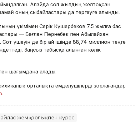
йындалған. Алайда сол жылдың желтоқсан
ұзамай оның сыбайластары да тергеуге алынды.
ның үкімімен Серік Күшербеков 7,5 жылға бас
астары — Бағлан Пернебек пен Абылайхан
Сот үшеуін де бір ай ішінде 88,74 миллион теңге
індеттеді. Заңсыз табысқа алынған көлік
ппен шағымдана алады.
сихикалық орталықта емделушілерді зорлағандар
з
.
айлас жемқорлықпен күрес