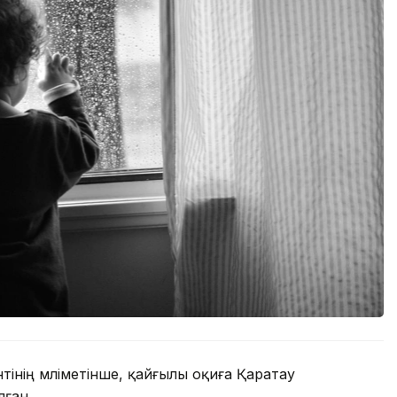
нің мәліметінше, қайғылы оқиға Қаратау
ған.