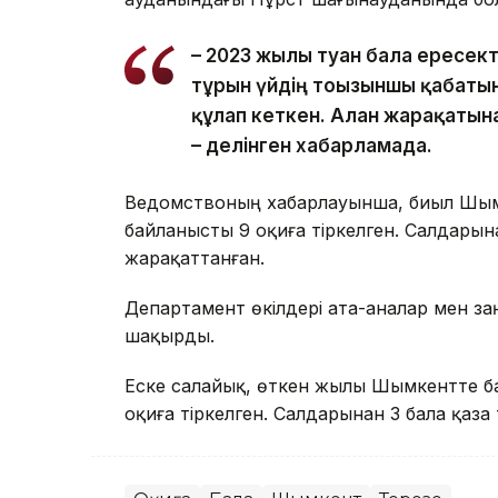
– 2023 жылы туған бала ересек
тұрғын үйдің тоғызыншы қабаты
құлап кеткен. Алған жарақатын
– делінген хабарламада.
Ведомствоның хабарлауынша, биыл Шым
байланысты 9 оқиға тіркелген. Салдарына
жарақаттанған.
Департамент өкілдері ата-аналар мен з
шақырды.
Еске салайық, өткен жылы Шымкентте б
оқиға тіркелген. Салдарынан 3 бала қаза 