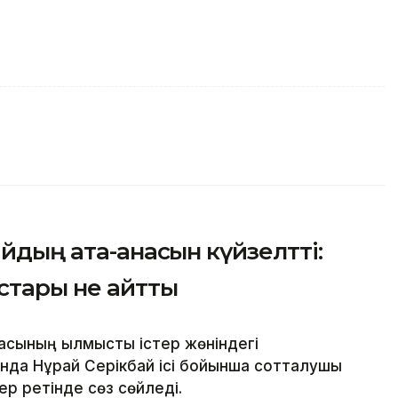
айдың ата-анасын күйзелтті:
стары не айтты
ының қылмыстық істер жөніндегі
да Нұрай Серікбай ісі бойынша сотталушы
р ретінде сөз сөйледі.