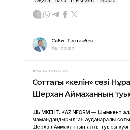
Оқиға
Бала
Шымкент
Терезе
Сәбит Тастанбек
Авторлар
18:04, 04 Тамыз 2026
Соттағы «келін» сөзі Нұр
Шерхан Аймаханның туы
ШЫМКЕНТ. KAZINFORM — Шымкент қалас
мамандандырылған ауданаралық сотын
Шерхан Аймаханның алты туысы куәге