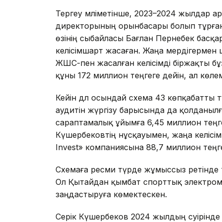
Тергеу мәліметінше, 2023–2024 жылдар
директорының орынбасары болып тұрған 
өзінің сыбайласы Бағлан Пернебек басқа
келісімшарт жасаған. Жаңа мердігерме
ЖШС-пен жасалған келісімді біржақты бұ
құны 172 миллион теңгеге дейін, ал көлем
Кейін дәл осындай схема 43 көпқабатты т
аудитін жүргізу барысында да қолданылғ
сараптамалық ұйымға 6,45 миллион теңге
Күшербековтің нұсқауымен, жаңа келісі
Invest» компаниясына 88,7 миллион теңг
Схемаға ресми түрде жұмыссыз ретінде 
Ол Қытайдан қымбат спорттық электром
заңдастыруға көмектескен.
Серік Күшербеков 2024 жылдың сәуірін