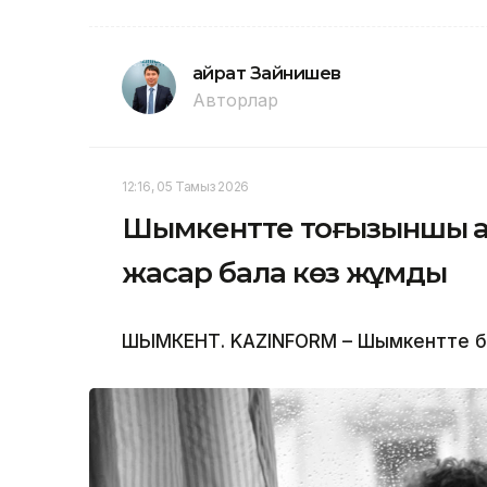
Қайрат Зайнишев
Авторлар
12:16, 05 Тамыз 2026
Шымкентте тоғызыншы қаб
жасар бала көз жұмды
ШЫМКЕНТ. KAZINFORM – Шымкентте бүлд