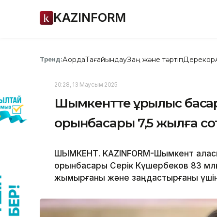
KAZINFORM
Ақорда
Тағайындау
Заң және тәртіп
Дерекқор
Тренд:
20:28, 13 Маусым 2025
Шымкентте құрылыс басқ
орынбасары 7,5 жылға с
ШЫМКЕНТ. KAZINFORM-Шымкент қаласы
орынбасары Серік Күшербеков 83 мл
жымқырғаны және заңдастырғаны үші