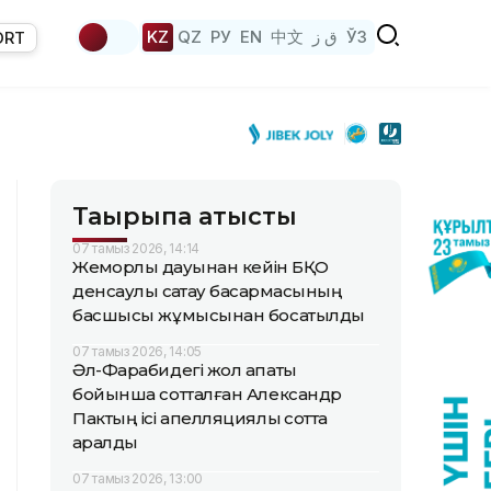
KZ
QZ
РУ
EN
中文
ق ز
ЎЗ
ORT
Тақырыпқа қатысты
07 тамыз 2026, 14:14
Жемқорлық дауынан кейін БҚО
денсаулық сақтау басқармасының
басшысы жұмысынан босатылды
07 тамыз 2026, 14:05
Әл-Фарабидегі жол апаты
бойынша сотталған Александр
Пактың ісі апелляциялық сотта
қаралды
07 тамыз 2026, 13:00