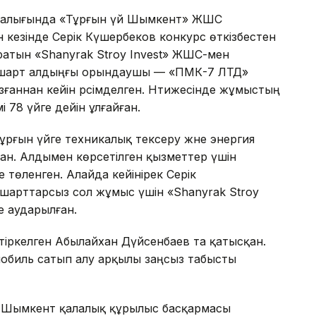
 аралығында «Тұрғын үй Шымкент» ЖШС
кезінде Серік Күшербеков конкурс өткізбестен
ратын «Shanyrak Stroy Invest» ЖШС-мен
н шарт алдыңғы орындаушы — «ПМК-7 ЛТД»
зғаннан кейін рәсімделген. Нәтижесінде жұмыстың
і 78 үйге дейін ұлғайған.
ұрғын үйге техникалық тексеру және энергия
ан. Алдымен көрсетілген қызметтер үшін
 төленген. Алайда кейінірек Серік
мшарттарсыз сол жұмыс үшін «Shanyrak Stroy
е аударылған.
тіркелген Абылайхан Дүйсенбаев та қатысқан.
обиль сатып алу арқылы заңсыз табысты
де Шымкент қалалық құрылыс басқармасы