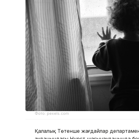
Фото: pexels.com
Қалалық Төтенше жағдайлар департаменті
ауданындағы Нұрсәт шағынауданында бол