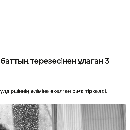
аттың терезесінен құлаған 3
іршіннің өліміне әкелген оқиға тіркелді.