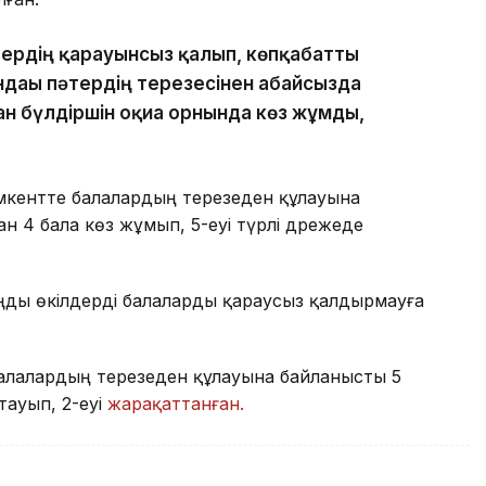
тердің қарауынсыз қалып, көпқабатты
ндағы пәтердің терезесінен абайсызда
ан бүлдіршін оқиға орнында көз жұмды,
кентте балалардың терезеден құлауына
н 4 бала көз жұмып, 5-еуі түрлі дәрежеде
аңды өкілдерді балаларды қараусыз қалдырмауға
алалардың терезеден құлауына байланысты 5
тауып, 2-еуі
жарақаттанған.