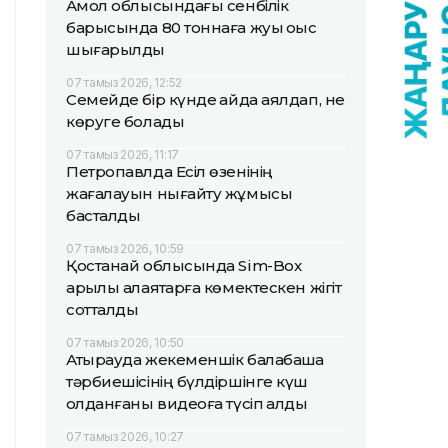
Ақмол облысындағы сенбілік
барысында 80 тоннаға жуық қоқыс
шығарылды
07 тамыз 2026, 12:52
Семейде бір күнде қайда аялдап, не
көруге болады
07 тамыз 2026, 11:17
Петропавлда Есіл өзенінің
жағалауын нығайту жұмысы
басталды
07 тамыз 2026, 10:59
Қостанай облысында Sim-Box
арқылы алаяқтарға көмектескен жігіт
сотталды
07 тамыз 2026, 10:50
Атырауда жекеменшік балабақша
тәрбиешісінің бүлдіршінге күш
қолданғаны видеоға түсіп қалды
07 тамыз 2026, 10:27