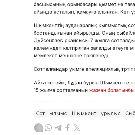
басшысының орынбасары қызметіне таға
айында ұсталып, қамауға алынған. Көп 
Шымкенттің ауданаралық қылмыстық соты
бостандығынан айырылды. Оның сыбайл
Дүйсенбаев әрқайсысы 7 жылға сотталды. 
көлеміндегі келтірілген залалды өтеуге м
мемлекет меншігіне тәркіленеді.
Сотталғандар үкімге апелляциялық тәрті
Айта кетейік, бұдан бұрын Шымкентте п
15 жылға сотталғанын
жазған болатынбы
Сот
Қылмыс
Шымкент
Құрылыс
Сыб