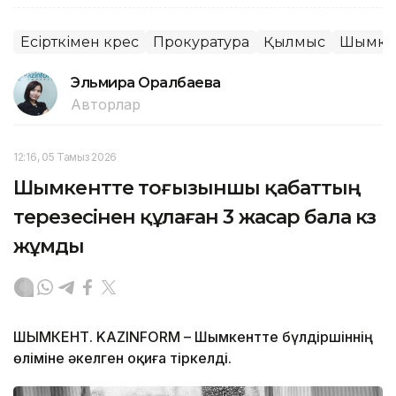
Есірткімен күрес
Прокуратура
Қылмыс
Шымке
Эльмира Оралбаева
Авторлар
12:16, 05 Тамыз 2026
Шымкентте тоғызыншы қабаттың
терезесінен құлаған 3 жасар бала көз
жұмды
ШЫМКЕНТ. KAZINFORM – Шымкентте бүлдіршіннің
өліміне әкелген оқиға тіркелді.