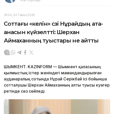
18:04, 04 Тамыз 2026
Соттағы «келін» сөзі Нұрайдың ата-
анасын күйзелтті: Шерхан
Аймаханның туыстары не айтты
ШЫМКЕНТ. KAZINFORM — Шымкент қаласының
қылмыстық істер жөніндегі мамандандырылған
ауданаралық сотында Нұрай Серікбай ісі бойынша
сотталушы Шерхан Аймаханның алты туысы куәгер
ретінде сөз сөйледі.