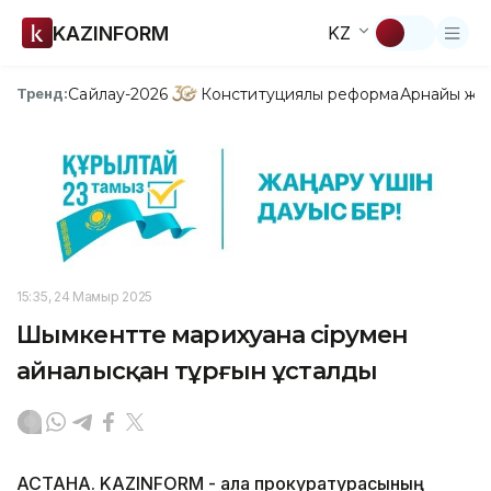
KAZINFORM
KZ
Сайлау-2026
Конституциялық реформа
Арнайы жо
Тренд:
15:35, 24 Мамыр 2025
Шымкентте марихуана өсірумен
айналысқан тұрғын ұсталды
АСТАНА. KAZINFORM - Қала прокуратурасының