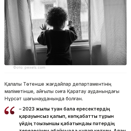
Фото: pexels.com
Қалалық Төтенше жағдайлар департаментінің
мәліметінше, қайғылы оқиға Қаратау ауданындағы
Нұрсәт шағынауданында болған.
– 2023 жылы туған бала ересектердің
қарауынсыз қалып, көпқабатты тұрғын
үйдің тоғызыншы қабатындағы пәтердің
терезесінен абайсызда құлап кеткен. Алған