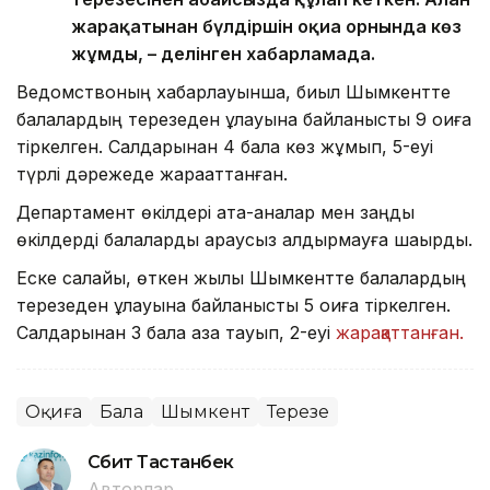
жарақатынан бүлдіршін оқиға орнында көз
жұмды, – делінген хабарламада.
Ведомствоның хабарлауынша, биыл Шымкентте
балалардың терезеден құлауына байланысты 9 оқиға
тіркелген. Салдарынан 4 бала көз жұмып, 5-еуі
түрлі дәрежеде жарақаттанған.
Департамент өкілдері ата-аналар мен заңды
өкілдерді балаларды қараусыз қалдырмауға шақырды.
Еске салайық, өткен жылы Шымкентте балалардың
терезеден құлауына байланысты 5 оқиға тіркелген.
Салдарынан 3 бала қаза тауып, 2-еуі
жарақаттанған.
Оқиға
Бала
Шымкент
Терезе
Сәбит Тастанбек
Авторлар