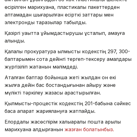
өсірілген марихуана, пластикалық пакеттерден
қаптамадан шығарылған есірткі заттары мен
электронды таразылар табылды.
Қазіргі уақытта ұйымдастырушы ұсталып, қамауға
алынды.
Қалалық прокуратура қылмыстық кодекстің 297, 300-
баптарымен сотқа дейінгі тергеп-тексеру амалдары
жүргізіліп жатқанын мәлімдеді.
Аталған баптар бойынша жеті жылдан он екі
жылға дейін бас бостандығынан айыру және
мүлікті тәркілеу жазасы қарастырылған.
Қылмыстық-процестік кодекстің 201-бабына сәйкес
басқа ақпарат жариялануға жатпайды.
Елордалық жасөспірім халықаралық пошта арқылы
марихуана алдырғанын
жазған болатынбыз.