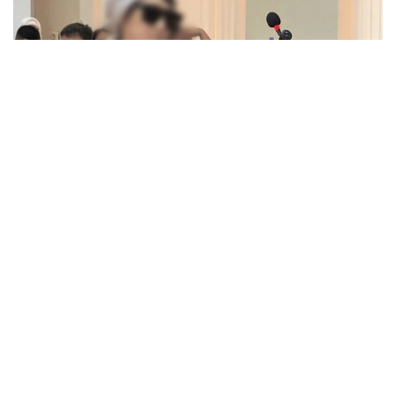
Фото: Татьяна Корякина/Kazinform
Олардың барлығы Нұрайдың Шерхан Аймаханның
үйіне өз еркімен барғанын, тұрмысқа шығуға қарсы
болмағанын және үйдегілермен еркін сөйлескенін
айтты. Куәгерлердің бұл жауаптары қаза болған
қыздың ата-анасына ауыр тиді.
Сот отырысы барысында сотталушының әкесі
Әлмахан Мәкенов, анасы Айгүл Мәкенова, ағасы