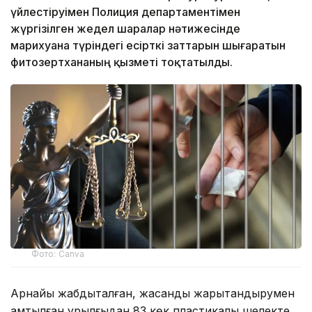
үйлестіруімен Полиция департаментімен
жүргізілген жедел шаралар нәтижесінде
марихуана түріндегі есірткі заттарын шығаратын
фитозертхананың қызметі тоқтатылды.
Фото: Canva
Арнайы жабдықталған, жасанды жарықтандырумен
қамтылған құрылғыдан 83 көк пластикалық шелекте