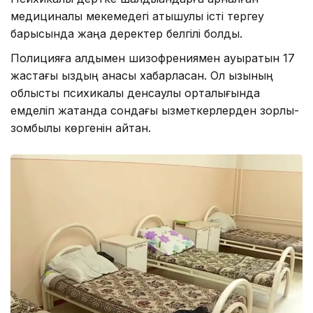
медициналық мекемедегі атышулы істі тергеу
барысында жаңа деректер белгілі болды.
Полицияға алдымен шизофрениямен ауыратын 17
жастағы қыздың анасы хабарласқан. Ол қызының
облыстық психикалық денсаулық орталығында
емделіп жатқанда сондағы қызметкерлерден зорлық-
зомбылық көргенін айтқан.