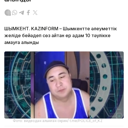
ШЫМКЕНТ. KAZINFORM – Шымкентте әлеуметтік
желіде бейәдеп сөз айтқан ер адам 10 тәулікке
қамауға алынды
Фото: видеодан алынған скрин/ t.me/POLICE_of_KZ