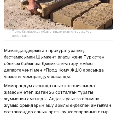
Фото: Қызылорда облыстық қылмыстық атқару жүйесі
департаменті
Мамандандырылған прокуратураның
бастамасымен Шымкент қаласы және Түркістан
облысы бойынша Қылмыстық-атқару жүйесі
департаменті мен «Прод Ком» ЖШС арасында
үшжақты меморандум жасалды.
Меморандум аясында қоныс колониясында
жазасын өтеп жатқан 26 сотталған тұрақты
жұмыспен қамтылды. Алдағы уақытта қосымша
жұмыс орындарын ашу арқылы еңбекпен қамтылған
сотталғандар санын арттыру жоспарланып отыр.