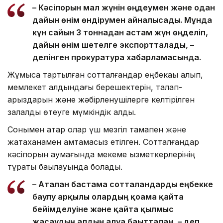
– Кәсіпорын мал жүнін өңдеумен және одан
дайын өнім өндірумен айналысады. Мұнда
күн сайын 3 тоннадан астам жүн өңделіп,
дайын өнім шетелге экспортталады, –
делінген прокуратура хабарламасында.
Жұмысқа тартылған сотталғандар еңбекақы алып,
мемлекет алдындағы берешектерін, талап-
арыздарын және жәбірленушілерге келтірілген
залалды өтеуге мүмкіндік алды.
Сонымен қатар олар үш мезгіл тамақпен және
жатақханамен қамтамасыз етілген. Сотталғандар
кәсіпорын аумағында мекеме қызметкерлерінің
тұрақты бақылауында болады.
– Аталған бастама сотталғандарды еңбекке
баулу арқылы олардың қоғамға қайта
бейімделуіне және қайта қылмыс
жасаудың алдын алуға бағытталған, – деп