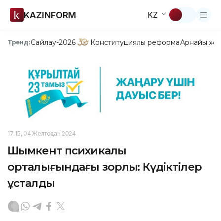
KAZINFORM
KZ
Сайлау-2026
Конституциялық реформа
Арнайы жо
Тренд:
17:15, 04 Желтоқсан 2024
Шымкент психикалық
орталығындағы зорлық: Күдіктілер
ұсталды