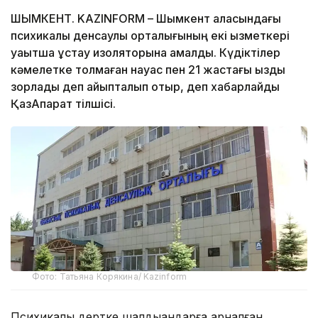
ШЫМКЕНТ. KAZINFORM – Шымкент қаласындағы
психикалық денсаулық орталығының екі қызметкері
уақытша ұстау изоляторына қамалды. Күдіктілер
кәмелетке толмаған науқас пен 21 жастағы қызды
зорлады деп айыпталып отыр, деп хабарлайды
ҚазАқпарат тілшісі.
Фото: Татьяна Корякина/ Kazinform
Психикалық дертке шалдыққандарға арналған