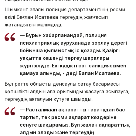
Шымкент қалалық полиция департаментінің ресми
өкілі Бағлан Исатаева тергеудің жалғасып
жатқандығын мәлімдеді.
— Бұрын хабарланғандай, полиция
психиатриялық ауруханада зорлау дерегі
бойынша қылмыстық іс қозғады. Қазіргі
уақытта кешенді тергеу шаралары
жүргізілуде. Екі күдікті сот санкциясымен
қамауға алынды, - деді Бағлан Исатаева.
Бұл ретте облыстық денсаулық сақтау басқармасы
көпшілікті алдын ала қорытынды жасауға асықпауға,
тергеудің аяқталуын күтуге шақырды.
— Расталмаған ақпаратты таратудан бас
тартып, тек ресми ақпарат көздеріне
сенуге шақырамыз. Бұл жалған ақпараттың
алдын алады және тергеудің