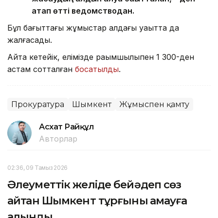
атап өтті ведомстводан.
Бұл бағыттағы жұмыстар алдағы уақытта да
жалғасады.
Айта кетейік, елімізде рақымшылықпен 1 300-ден
астам сотталған
босатылды
.
Прокуратура
Шымкент
Жұмыспен қамту
Асхат Райқұл
Авторлар
02:36, 09 Тамыз 2026
Әлеуметтік желіде бейәдеп сөз
айтқан Шымкент тұрғыны қамауға
алынды