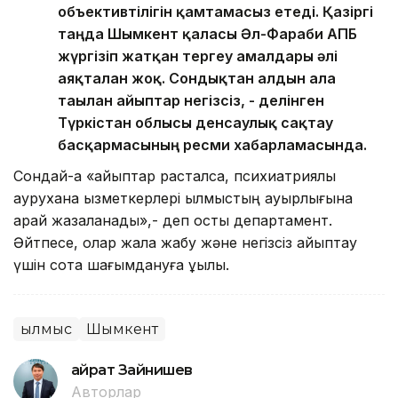
объективтілігін қамтамасыз етеді. Қазіргі
таңда Шымкент қаласы Әл-Фараби АПБ
жүргізіп жатқан тергеу амалдары әлі
аяқталған жоқ. Сондықтан алдын ала
тағылған айыптар негізсіз, - делінген
Түркістан облысы денсаулық сақтау
басқармасының ресми хабарламасында.
Сондай-ақ «айыптар расталса, психиатриялық
аурухана қызметкерлері қылмыстың ауырлығына
қарай жазаланады»,- деп қосты департамент.
Әйтпесе, олар жала жабу және негізсіз айыптау
үшін сотқа шағымдануға құқылы.
Қылмыс
Шымкент
Қайрат Зайнишев
Авторлар