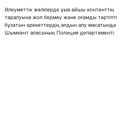
Әлеуметтік желілерде құқыққа қайшы контенттің
таралуына жол бермеу және қоғамдық тәртіпті
бұзатын әрекеттердің алдын алу мақсатында
Шымкент қаласының Полиция департаменті
әлеуметтік желілерге тұрақты түрде мониторинг
жүргізеді.
Кезекті мониторинг барысында 39 жастағы қала
тұрғыны Қуанышбек Умарбековтің TikTok
әлеуметтік желісіндегі тікелей эфирде балағат
сөздер айтып, қоғамдық тәртіпті бұзғаны анықталды.