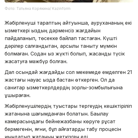
Фото: Татьяна Корякина/ Kazinform
Жәбірленуші тараптың айтуынша, аурухананың екі
қызметкері қыздың дәрменсіз жағдайын
пайдаланып, төсекке байлап тастаған. Күшті
дәрілер салғандықтан, қарсылық таныту мүмкін
болмаған. Содан қыз жүкті болып, жасанды түсік
жасатуға мәжбүр болған.
Дәл осындай жағдайды сол мекемеде емделген 21
жастағы науқас қызда бастан өткерген. Ол да
санитар қызметкерлдердің зорлық-зомбылығына
ұшыраған.
Жәбірленушілердің туыстары тергеудің кешіктіріліп
жатқанына шағымданған болатын. Бақылау
камерасындағы бейнежазбаны көруге рұқсат
бермегенін, яғни, бұл айғақтарды табу процесін
қиындатып жатқанын жеткізген еді.