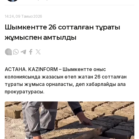
14:24, 09 Тамыз 2026
Шымкентте 26 сотталған тұрақты
жұмыспен қамтылды
АСТАНА. KAZINFORM – Шымкентте қоныс
колониясында жазасын өтеп жатқан 26 сотталған
тұрақты жұмысқа орналасты, деп хабарлайды қала
прокуратурасы.