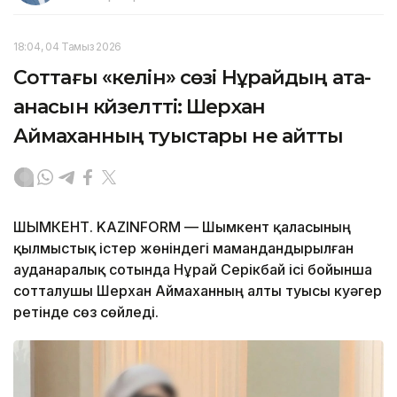
18:04, 04 Тамыз 2026
Соттағы «келін» сөзі Нұрайдың ата-
анасын күйзелтті: Шерхан
Аймаханның туыстары не айтты
ШЫМКЕНТ. KAZINFORM — Шымкент қаласының
қылмыстық істер жөніндегі мамандандырылған
ауданаралық сотында Нұрай Серікбай ісі бойынша
сотталушы Шерхан Аймаханның алты туысы куәгер
ретінде сөз сөйледі.