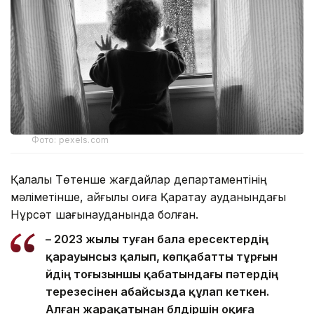
Фото: pexels.com
Қалалық Төтенше жағдайлар департаментінің
мәліметінше, қайғылы оқиға Қаратау ауданындағы
Нұрсәт шағынауданында болған.
– 2023 жылы туған бала ересектердің
қарауынсыз қалып, көпқабатты тұрғын
үйдің тоғызыншы қабатындағы пәтердің
терезесінен абайсызда құлап кеткен.
Алған жарақатынан бүлдіршін оқиға