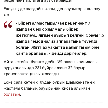
рецепиент палатаға ауыстырылды.
Екеуінің де жағдайы жақсы, денсаулықтарында ақау
жоқ.
- Бүйрегі алмастырылған рецепиент 7
жылдан бері созылмалы бүйрек
жетіспеушілігімен ауырып келген. Соңғы 1,5
жылда гемодиализ аппаратына тәуелді
болған. Жігіт аз уақытта қалыпты өміріне
қайта оралады, - дейді дәрігерлер.
Айта кетейік, бүгінге дейін №1 қалалық клиникалық
ауруханасында 231 бүйрек және 32 бауыр
трансплантациясы жасалды.
Еске сала кетейік, бұдан бұрын Шымкентте екі
жастағы баланың бауырынан киста алынған
болатын
.