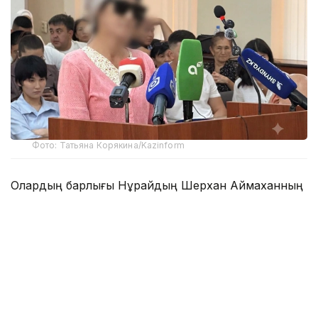
Фото: Татьяна Корякина/Kazinform
Олардың барлығы Нұрайдың Шерхан Аймаханның
үйіне өз еркімен барғанын, тұрмысқа шығуға қарсы
болмағанын және үйдегілермен еркін сөйлескенін
айтты. Куәгерлердің бұл жауаптары қаза болған
қыздың ата-анасына ауыр тиді.
Сот отырысы барысында сотталушының әкесі
Әлмахан Мәкенов, анасы Айгүл Мәкенова, ағасы
Дархан Мәкенов, кәмелетке толмаған інісі Нұрхан