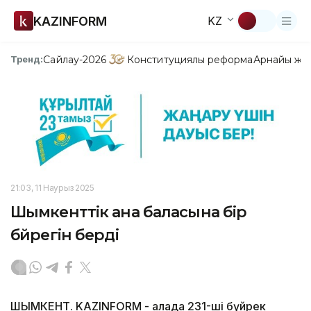
KAZINFORM
KZ
Сайлау-2026
Конституциялық реформа
Арнайы жо
Тренд:
21:03, 11 Наурыз 2025
Шымкенттік ана баласына бір
бүйрегін берді
ШЫМКЕНТ. KAZINFORM - Қалада 231-ші бүйрек