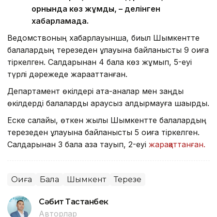
орнында көз жұмды, – делінген
хабарламада.
Ведомствоның хабарлауынша, биыл Шымкентте
балалардың терезеден құлауына байланысты 9 оқиға
тіркелген. Салдарынан 4 бала көз жұмып, 5-еуі
түрлі дәрежеде жарақаттанған.
Департамент өкілдері ата-аналар мен заңды
өкілдерді балаларды қараусыз қалдырмауға шақырды.
Еске салайық, өткен жылы Шымкентте балалардың
терезеден құлауына байланысты 5 оқиға тіркелген.
Салдарынан 3 бала қаза тауып, 2-еуі
жарақаттанған.
Оқиға
Бала
Шымкент
Терезе
Сәбит Тастанбек
Авторлар