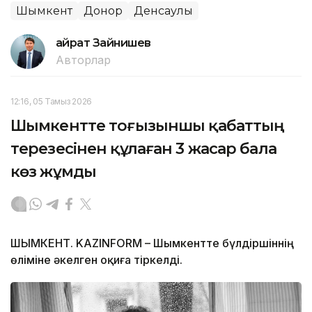
Шымкент
Донор
Денсаулық
Қайрат Зайнишев
Авторлар
12:16, 05 Тамыз 2026
Шымкентте тоғызыншы қабаттың
терезесінен құлаған 3 жасар бала
көз жұмды
ШЫМКЕНТ. KAZINFORM – Шымкентте бүлдіршіннің
өліміне әкелген оқиға тіркелді.