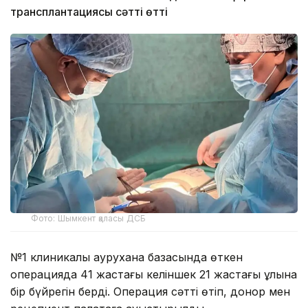
трансплантациясы сәтті өтті
Фото: Шымкент қаласы ДСБ
№1 клиникалық аурухана базасында өткен
операцияда 41 жастағы келіншек 21 жастағы ұлына
бір бүйрегін берді. Операция сәтті өтіп, донор мен